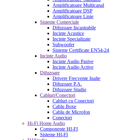
Amplificatoare Multicanal
Amplificatoare DSP
Amplificatoare Linie
Sisteme Comerciale
Difuzoare Incastrabile
Incinte Acustice
Incinte Specializate
Subwoofer
Sisteme Certificate EN54-24
Incinte Audio
Incinte Audio Pasive
Incinte Audio Active
Difuzoare
Drivere Frecvente Inalte
Difuzoare P.A.
Difuzoare Studio
Cabluri/Conectori
Cabluri cu Conectori
Cablu Boxe
Cablu de Microfon
Conectori
Hi-Fi Home Audio
Componente HI-FI
Sisteme HI-FI