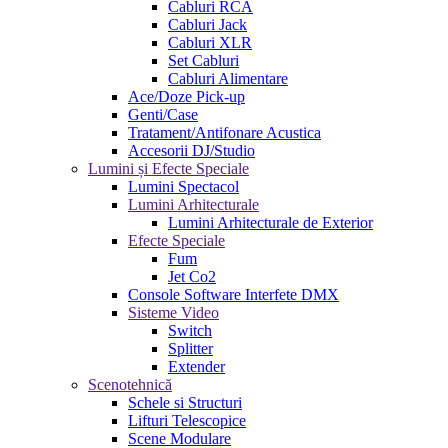
Cabluri RCA
Cabluri Jack
Cabluri XLR
Set Cabluri
Cabluri Alimentare
Ace/Doze Pick-up
Genti/Case
Tratament/Antifonare Acustica
Accesorii DJ/Studio
Lumini și Efecte Speciale
Lumini Spectacol
Lumini Arhitecturale
Lumini Arhitecturale de Exterior
Efecte Speciale
Fum
Jet Co2
Console Software Interfete DMX
Sisteme Video
Switch
Splitter
Extender
Scenotehnică
Schele si Structuri
Lifturi Telescopice
Scene Modulare