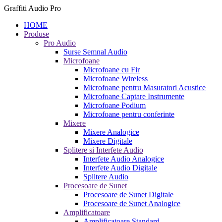
Graffiti Audio Pro
HOME
Produse
Pro Audio
Surse Semnal Audio
Microfoane
Microfoane cu Fir
Microfoane Wireless
Microfoane pentru Masuratori Acustice
Microfoane Captare Instrumente
Microfoane Podium
Microfoane pentru conferinte
Mixere
Mixere Analogice
Mixere Digitale
Splitere si Interfete Audio
Interfete Audio Analogice
Interfete Audio Digitale
Splitere Audio
Procesoare de Sunet
Procesoare de Sunet Digitale
Procesoare de Sunet Analogice
Amplificatoare
Amplificatoare Standard