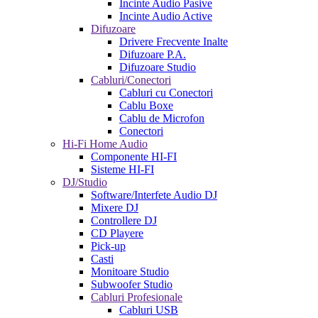
Incinte Audio Pasive
Incinte Audio Active
Difuzoare
Drivere Frecvente Inalte
Difuzoare P.A.
Difuzoare Studio
Cabluri/Conectori
Cabluri cu Conectori
Cablu Boxe
Cablu de Microfon
Conectori
Hi-Fi Home Audio
Componente HI-FI
Sisteme HI-FI
DJ/Studio
Software/Interfete Audio DJ
Mixere DJ
Controllere DJ
CD Playere
Pick-up
Casti
Monitoare Studio
Subwoofer Studio
Cabluri Profesionale
Cabluri USB