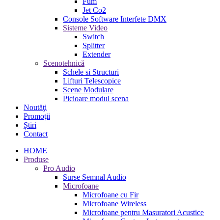
Fum
Jet Co2
Console Software Interfete DMX
Sisteme Video
Switch
Splitter
Extender
Scenotehnică
Schele si Structuri
Lifturi Telescopice
Scene Modulare
Picioare modul scena
Noutăţi
Promoţii
Știri
Contact
HOME
Produse
Pro Audio
Surse Semnal Audio
Microfoane
Microfoane cu Fir
Microfoane Wireless
Microfoane pentru Masuratori Acustice