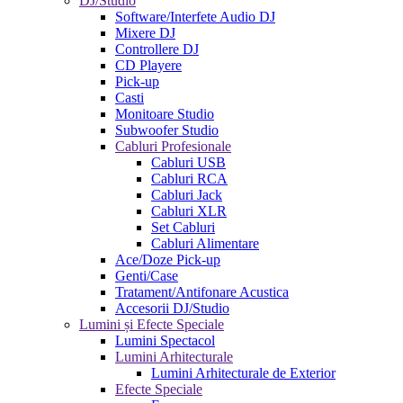
DJ/Studio
Software/Interfete Audio DJ
Mixere DJ
Controllere DJ
CD Playere
Pick-up
Casti
Monitoare Studio
Subwoofer Studio
Cabluri Profesionale
Cabluri USB
Cabluri RCA
Cabluri Jack
Cabluri XLR
Set Cabluri
Cabluri Alimentare
Ace/Doze Pick-up
Genti/Case
Tratament/Antifonare Acustica
Accesorii DJ/Studio
Lumini și Efecte Speciale
Lumini Spectacol
Lumini Arhitecturale
Lumini Arhitecturale de Exterior
Efecte Speciale