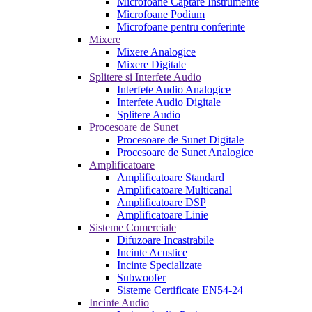
Microfoane Captare Instrumente
Microfoane Podium
Microfoane pentru conferinte
Mixere
Mixere Analogice
Mixere Digitale
Splitere si Interfete Audio
Interfete Audio Analogice
Interfete Audio Digitale
Splitere Audio
Procesoare de Sunet
Procesoare de Sunet Digitale
Procesoare de Sunet Analogice
Amplificatoare
Amplificatoare Standard
Amplificatoare Multicanal
Amplificatoare DSP
Amplificatoare Linie
Sisteme Comerciale
Difuzoare Incastrabile
Incinte Acustice
Incinte Specializate
Subwoofer
Sisteme Certificate EN54-24
Incinte Audio