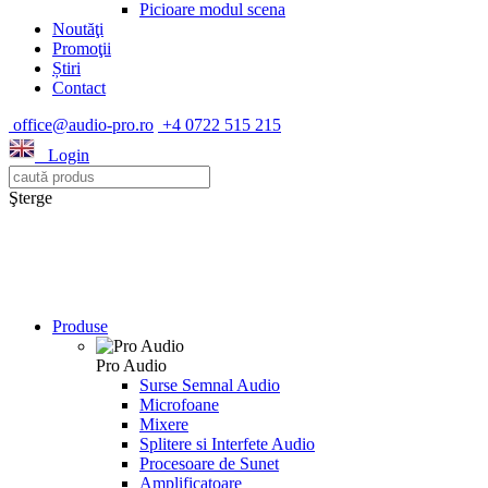
Picioare modul scena
Noutăţi
Promoţii
Știri
Contact
office@audio-pro.ro
+4 0722 515 215
Login
Şterge
Produse
Pro Audio
Surse Semnal Audio
Microfoane
Mixere
Splitere si Interfete Audio
Procesoare de Sunet
Amplificatoare