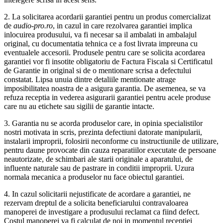
2. La solicitarea acordarii garantiei pentru un produs comercializat
de
audio-pro.ro
, in cazul in care rezolvarea garantiei implica
inlocuirea produsului, va fi necesar sa il ambalati in ambalajul
original, cu documentatia tehnica ce a fost livrata impreuna cu
eventualele accesorii. Produsele pentru care se solicita acordarea
garantiei vor fi insotite obligatoriu de Factura Fiscala si Certificatul
de Garantie in original si de o mentionare scrisa a defectului
constatat. Lipsa unuia dintre detaliile mentionate atrage
imposibilitatea noastra de a asigura garantia. De asemenea, se va
refuza receptia in vederea asigurarii garantiei pentru acele produse
care nu au etichete sau sigilii de garantie intacte.
3. Garantia nu se acorda produselor care, in opinia specialistilor
nostri motivata in scris, prezinta defectiuni datorate manipularii,
instalarii improprii, folosirii neconforme cu instructiunile de utilizare,
pentru daune provocate din cauza reparatiilor executate de persoane
neautorizate, de schimbari ale starii originale a aparatului, de
influente naturale sau de pastrare in conditii improprii. Uzura
normala mecanica a produselor nu face obiectul garantiei.
4. In cazul solicitarii nejustificate de acordare a garantiei, ne
rezervam dreptul de a solicita beneficiarului contravaloarea
manoperei de investigare a produsului reclamat ca fiind defect.
Costul manoperei va fi calculat de noi in momentul receptiei