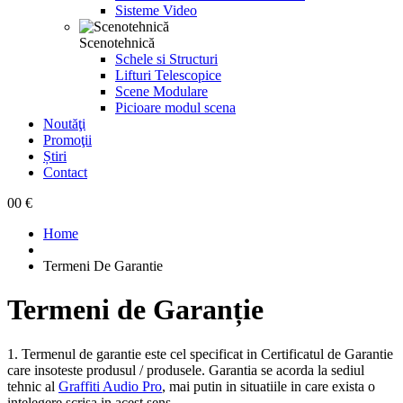
Sisteme Video
Scenotehnică
Schele si Structuri
Lifturi Telescopice
Scene Modulare
Picioare modul scena
Noutăţi
Promoţii
Știri
Contact
0
0 €
Home
Termeni De Garantie
Termeni de Garanție
1. Termenul de garantie este cel specificat in Certificatul de Garantie
care insoteste produsul / produsele. Garantia se acorda la sediul
tehnic al
Graffiti Audio Pro
, mai putin in situatiile in care exista o
intelegere scrisa in acest sens.