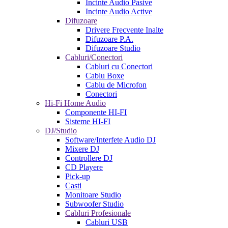
Incinte Audio Pasive
Incinte Audio Active
Difuzoare
Drivere Frecvente Inalte
Difuzoare P.A.
Difuzoare Studio
Cabluri/Conectori
Cabluri cu Conectori
Cablu Boxe
Cablu de Microfon
Conectori
Hi-Fi Home Audio
Componente HI-FI
Sisteme HI-FI
DJ/Studio
Software/Interfete Audio DJ
Mixere DJ
Controllere DJ
CD Playere
Pick-up
Casti
Monitoare Studio
Subwoofer Studio
Cabluri Profesionale
Cabluri USB