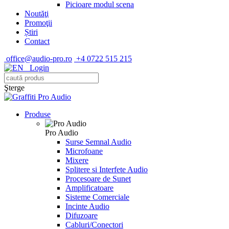
Picioare modul scena
Noutăţi
Promoţii
Știri
Contact
office@audio-pro.ro
+4 0722 515 215
Login
Şterge
Produse
Pro Audio
Surse Semnal Audio
Microfoane
Mixere
Splitere si Interfete Audio
Procesoare de Sunet
Amplificatoare
Sisteme Comerciale
Incinte Audio
Difuzoare
Cabluri/Conectori