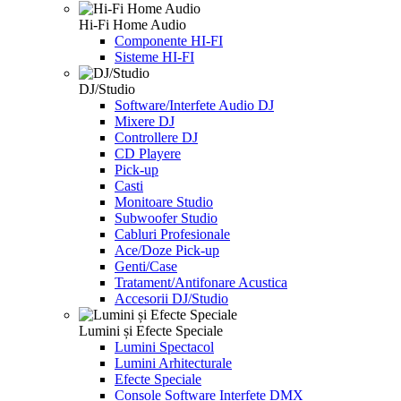
Hi-Fi Home Audio
Componente HI-FI
Sisteme HI-FI
DJ/Studio
Software/Interfete Audio DJ
Mixere DJ
Controllere DJ
CD Playere
Pick-up
Casti
Monitoare Studio
Subwoofer Studio
Cabluri Profesionale
Ace/Doze Pick-up
Genti/Case
Tratament/Antifonare Acustica
Accesorii DJ/Studio
Lumini și Efecte Speciale
Lumini Spectacol
Lumini Arhitecturale
Efecte Speciale
Console Software Interfete DMX