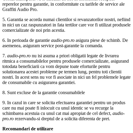
reperelor pentru garantie, in conformitate cu tarifele de service ale
Graffiti Audio Pro.
5. Garantia se acorda numai clientilor si revanzatorilor nostri, nefiind
in nici un caz raspunzatori in fata tertilor care vor fi utilizat produsele
comercializate de noi prin acestia.
6. In perioada de garantie
audio-pro.ro
asigura piese de schimb. De
asemenea, asiguram service post-garantie la comanda.
7.
audio-pro.ro
nu isi asuma a priori obligatii legate de livrarea
ritmica a consumabilelor pentru produsele comercializate, asigurand
totodata beneficiarii ca vom depune toate eforturile pentru
solutionarea acestei probleme pe termen lung, pentru toti clientii
nostri. In acest sens nu vor fi asociate in nici un fel problemele legate
de consumabile cu asigurarea garantiei.
8. Sunt excluse de la garantie consumabilele
9. In cazul in care se solicita efectuarea garantiei pentru un produs
care nu mai poate fi inlocuit cu unul identic se va recurge la
schimbarea acestuia cu unul cat mai apropiat de cel defect,
audio-
pro.ro
rezervandu-si dreptul de a solicita diferenta de pret.
Recomandari de utilizare