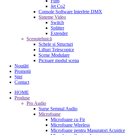
Fum
Jet Co2
Console Software Interfete DMX
Sisteme Video
Switch
Splitter
Extender
Scenotehnică
Schele si Structuri
Lifturi Telescopice
Scene Modulare
Picioare modul scena
Noutăţi
Promoţii
Știri
Contact
HOME
Produse
Pro Audio
Surse Semnal Audio
Microfoane
Microfoane cu Fir
Microfoane Wireless
Microfoane pentru Masuratori Acustice