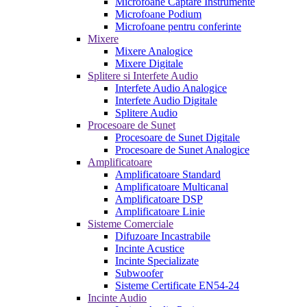
Microfoane Captare Instrumente
Microfoane Podium
Microfoane pentru conferinte
Mixere
Mixere Analogice
Mixere Digitale
Splitere si Interfete Audio
Interfete Audio Analogice
Interfete Audio Digitale
Splitere Audio
Procesoare de Sunet
Procesoare de Sunet Digitale
Procesoare de Sunet Analogice
Amplificatoare
Amplificatoare Standard
Amplificatoare Multicanal
Amplificatoare DSP
Amplificatoare Linie
Sisteme Comerciale
Difuzoare Incastrabile
Incinte Acustice
Incinte Specializate
Subwoofer
Sisteme Certificate EN54-24
Incinte Audio