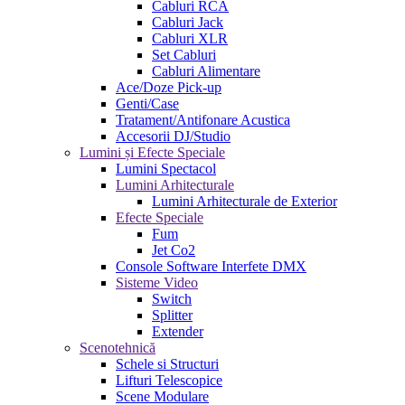
Cabluri RCA
Cabluri Jack
Cabluri XLR
Set Cabluri
Cabluri Alimentare
Ace/Doze Pick-up
Genti/Case
Tratament/Antifonare Acustica
Accesorii DJ/Studio
Lumini și Efecte Speciale
Lumini Spectacol
Lumini Arhitecturale
Lumini Arhitecturale de Exterior
Efecte Speciale
Fum
Jet Co2
Console Software Interfete DMX
Sisteme Video
Switch
Splitter
Extender
Scenotehnică
Schele si Structuri
Lifturi Telescopice
Scene Modulare