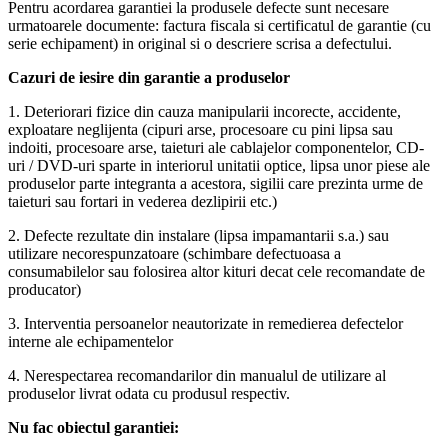
Pentru acordarea garantiei la produsele defecte sunt necesare
urmatoarele documente: factura fiscala si certificatul de garantie (cu
serie echipament) in original si o descriere scrisa a defectului.
Cazuri de iesire din garantie a produselor
1. Deteriorari fizice din cauza manipularii incorecte, accidente,
exploatare neglijenta (cipuri arse, procesoare cu pini lipsa sau
indoiti, procesoare arse, taieturi ale cablajelor componentelor, CD-
uri / DVD-uri sparte in interiorul unitatii optice, lipsa unor piese ale
produselor parte integranta a acestora, sigilii care prezinta urme de
taieturi sau fortari in vederea dezlipirii etc.)
2. Defecte rezultate din instalare (lipsa impamantarii s.a.) sau
utilizare necorespunzatoare (schimbare defectuoasa a
consumabilelor sau folosirea altor kituri decat cele recomandate de
producator)
3. Interventia persoanelor neautorizate in remedierea defectelor
interne ale echipamentelor
4. Nerespectarea recomandarilor din manualul de utilizare al
produselor livrat odata cu produsul respectiv.
Nu fac obiectul garantiei: