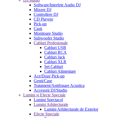
DJ/Studio
Software/Interfete Audio DJ
Mixere DJ
Controllere DJ
CD Playere
Pick-up
Casti
Monitoare Studio
Subwoofer Studio
Cabluri Profesionale
Cabluri USB
Cabluri RCA
Cabluri Jack
Cabluri XLR
Set Cabluri
Cabluri Alimentare
Ace/Doze Pick-up
Genti/Case
Tratament/Antifonare Acustica
Accesorii DJ/Studio
Lumini și Efecte Speciale
Lumini Spectacol
Lumini Arhitecturale
Lumini Arhitecturale de Exterior
Efecte Speciale