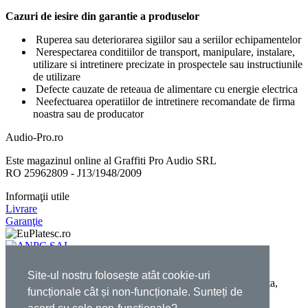
Cazuri de iesire din garantie a produselor
Ruperea sau deteriorarea sigiilor sau a seriilor echipamentelor
Nerespectarea conditiilor de transport, manipulare, instalare,
utilizare si intretinere precizate in prospectele sau instructiunile
de utilizare
Defecte cauzate de reteaua de alimentare cu energie electrica
Neefectuarea operatiilor de intretinere recomandate de firma
noastra sau de producator
Audio-Pro.ro
Este magazinul online al Graffiti Pro Audio SRL
RO 25962809 - J13/1948/2009
Informaţii utile
Livrare
Garanţie
Contact
Site-ul nostru folosește atât cookie-uri
Str. Caraiman, Nr. 38, Constanța, Str. Eroilor, Nr. 6, Constanța,
funcționale cât și non-funcționale. Sunteți de
România
E-mail:
office@audio-pro.ro