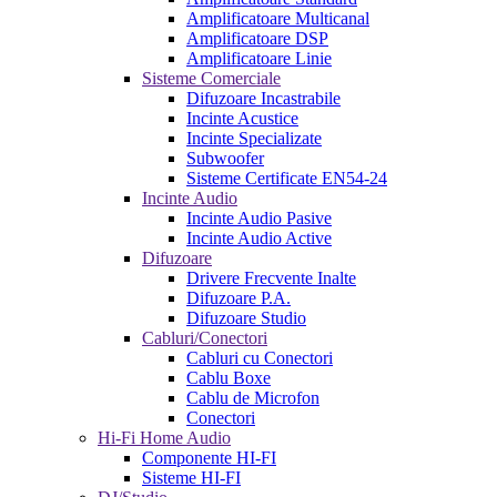
Amplificatoare Multicanal
Amplificatoare DSP
Amplificatoare Linie
Sisteme Comerciale
Difuzoare Incastrabile
Incinte Acustice
Incinte Specializate
Subwoofer
Sisteme Certificate EN54-24
Incinte Audio
Incinte Audio Pasive
Incinte Audio Active
Difuzoare
Drivere Frecvente Inalte
Difuzoare P.A.
Difuzoare Studio
Cabluri/Conectori
Cabluri cu Conectori
Cablu Boxe
Cablu de Microfon
Conectori
Hi-Fi Home Audio
Componente HI-FI
Sisteme HI-FI