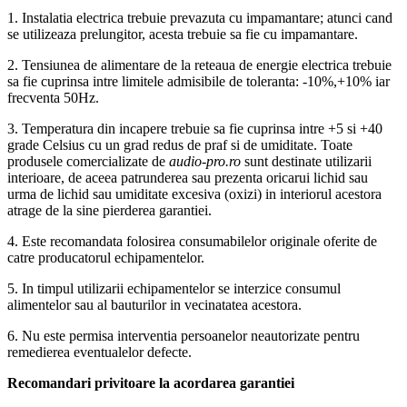
1. Instalatia electrica trebuie prevazuta cu impamantare; atunci cand
se utilizeaza prelungitor, acesta trebuie sa fie cu impamantare.
2. Tensiunea de alimentare de la reteaua de energie electrica trebuie
sa fie cuprinsa intre limitele admisibile de toleranta: -10%,+10% iar
frecventa 50Hz.
3. Temperatura din incapere trebuie sa fie cuprinsa intre +5 si +40
grade Celsius cu un grad redus de praf si de umiditate. Toate
produsele comercializate de
audio-pro.ro
sunt destinate utilizarii
interioare, de aceea patrunderea sau prezenta oricarui lichid sau
urma de lichid sau umiditate excesiva (oxizi) in interiorul acestora
atrage de la sine pierderea garantiei.
4. Este recomandata folosirea consumabilelor originale oferite de
catre producatorul echipamentelor.
5. In timpul utilizarii echipamentelor se interzice consumul
alimentelor sau al bauturilor in vecinatatea acestora.
6. Nu este permisa interventia persoanelor neautorizate pentru
remedierea eventualelor defecte.
Recomandari privitoare la acordarea garantiei