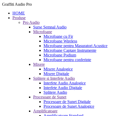
Graffiti Audio Pro
HOME
Produse
Pro Audio
Surse Semnal Audio
Microfoane
Microfoane cu Fir
Microfoane Wireless
Microfoane pentru Masuratori Acustice
Microfoane Captare Instrumente
Microfoane Podium
Microfoane pentru conferinte
Mixere
Mixere Analogice
Mixere Digitale
Splitere si Interfete Audio
Interfete Audio Analogice
Interfete Audio Digitale
Splitere Audio
Procesoare de Sunet
Procesoare de Sunet Digitale
Procesoare de Sunet Analogice
Amplificatoare
Amplificatoare Standard