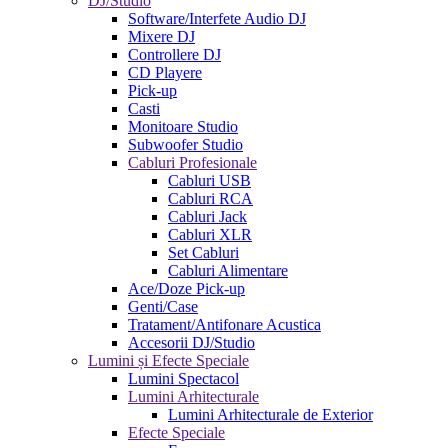
DJ/Studio
Software/Interfete Audio DJ
Mixere DJ
Controllere DJ
CD Playere
Pick-up
Casti
Monitoare Studio
Subwoofer Studio
Cabluri Profesionale
Cabluri USB
Cabluri RCA
Cabluri Jack
Cabluri XLR
Set Cabluri
Cabluri Alimentare
Ace/Doze Pick-up
Genti/Case
Tratament/Antifonare Acustica
Accesorii DJ/Studio
Lumini și Efecte Speciale
Lumini Spectacol
Lumini Arhitecturale
Lumini Arhitecturale de Exterior
Efecte Speciale