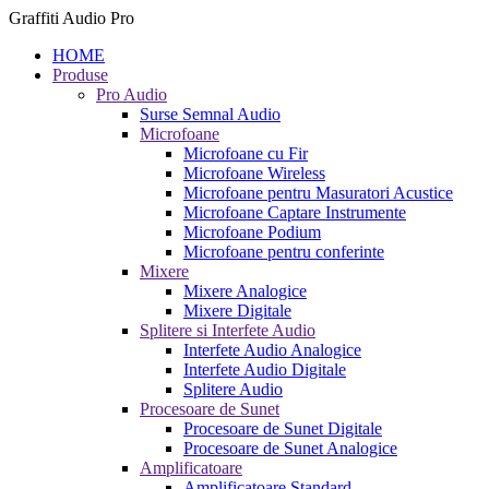
Graffiti Audio Pro
HOME
Produse
Pro Audio
Surse Semnal Audio
Microfoane
Microfoane cu Fir
Microfoane Wireless
Microfoane pentru Masuratori Acustice
Microfoane Captare Instrumente
Microfoane Podium
Microfoane pentru conferinte
Mixere
Mixere Analogice
Mixere Digitale
Splitere si Interfete Audio
Interfete Audio Analogice
Interfete Audio Digitale
Splitere Audio
Procesoare de Sunet
Procesoare de Sunet Digitale
Procesoare de Sunet Analogice
Amplificatoare
Amplificatoare Standard