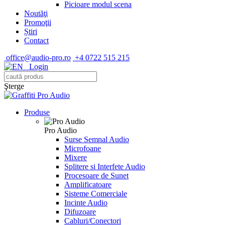
Picioare modul scena
Noutăţi
Promoţii
Știri
Contact
office@audio-pro.ro
+4 0722 515 215
Login
Şterge
Produse
Pro Audio
Surse Semnal Audio
Microfoane
Mixere
Splitere si Interfete Audio
Procesoare de Sunet
Amplificatoare
Sisteme Comerciale
Incinte Audio
Difuzoare
Cabluri/Conectori