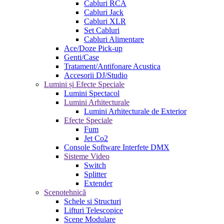
Cabluri RCA
Cabluri Jack
Cabluri XLR
Set Cabluri
Cabluri Alimentare
Ace/Doze Pick-up
Genti/Case
Tratament/Antifonare Acustica
Accesorii DJ/Studio
Lumini și Efecte Speciale
Lumini Spectacol
Lumini Arhitecturale
Lumini Arhitecturale de Exterior
Efecte Speciale
Fum
Jet Co2
Console Software Interfete DMX
Sisteme Video
Switch
Splitter
Extender
Scenotehnică
Schele si Structuri
Lifturi Telescopice
Scene Modulare