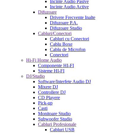
Incinte Audio Pasive
Incinte Audio Active
Difuzoare
Drivere Frecvente Inalte
Difuzoare P.A.
Difuzoare Studio
Cabluri/Conectori
Cabluri cu Conectori
Cablu Boxe
Cablu de Microfon
Conectori
Hi-Fi Home Audio
Componente HI-FI
Sisteme HI-FI
DJ/Studio
Software/Interfete Audio DJ
Mixere DJ
Controllere DJ
CD Playere
Pick-up
Casti
Monitoare Studio
Subwoofer Studio
Cabluri Profesionale
Cabluri USB