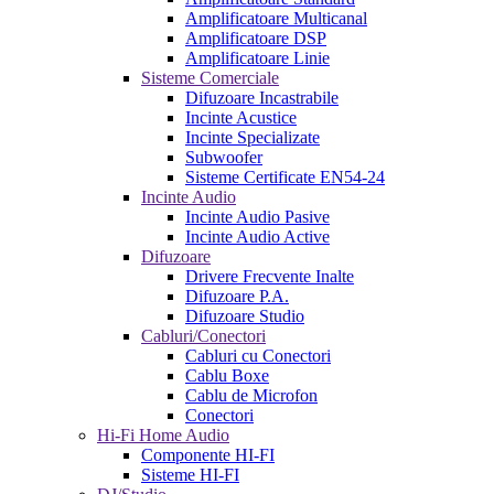
Amplificatoare Multicanal
Amplificatoare DSP
Amplificatoare Linie
Sisteme Comerciale
Difuzoare Incastrabile
Incinte Acustice
Incinte Specializate
Subwoofer
Sisteme Certificate EN54-24
Incinte Audio
Incinte Audio Pasive
Incinte Audio Active
Difuzoare
Drivere Frecvente Inalte
Difuzoare P.A.
Difuzoare Studio
Cabluri/Conectori
Cabluri cu Conectori
Cablu Boxe
Cablu de Microfon
Conectori
Hi-Fi Home Audio
Componente HI-FI
Sisteme HI-FI