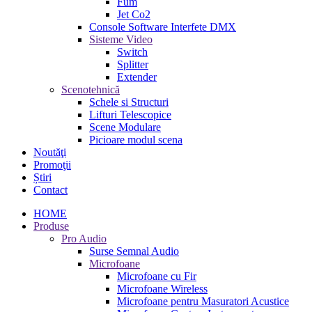
Fum
Jet Co2
Console Software Interfete DMX
Sisteme Video
Switch
Splitter
Extender
Scenotehnică
Schele si Structuri
Lifturi Telescopice
Scene Modulare
Picioare modul scena
Noutăţi
Promoţii
Știri
Contact
HOME
Produse
Pro Audio
Surse Semnal Audio
Microfoane
Microfoane cu Fir
Microfoane Wireless
Microfoane pentru Masuratori Acustice