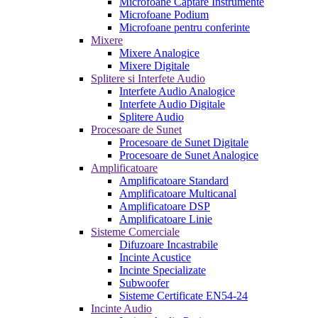
Microfoane Captare Instrumente
Microfoane Podium
Microfoane pentru conferinte
Mixere
Mixere Analogice
Mixere Digitale
Splitere si Interfete Audio
Interfete Audio Analogice
Interfete Audio Digitale
Splitere Audio
Procesoare de Sunet
Procesoare de Sunet Digitale
Procesoare de Sunet Analogice
Amplificatoare
Amplificatoare Standard
Amplificatoare Multicanal
Amplificatoare DSP
Amplificatoare Linie
Sisteme Comerciale
Difuzoare Incastrabile
Incinte Acustice
Incinte Specializate
Subwoofer
Sisteme Certificate EN54-24
Incinte Audio