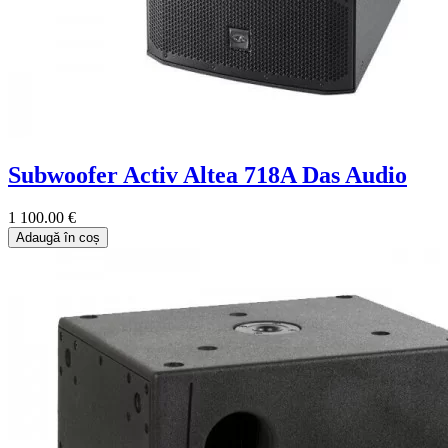
Subwoofer Activ Altea 718A Das Audio
1 100.00 €
Adaugă în coș