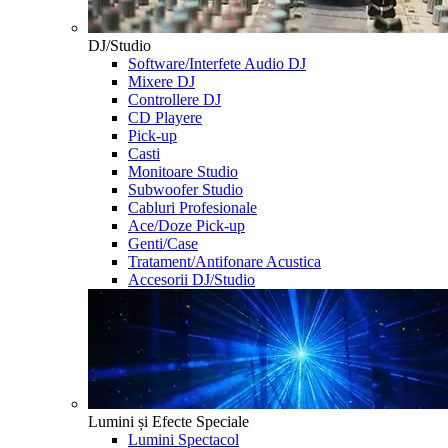
DJ/Studio
Software/Interfete Audio DJ
Mixere DJ
Controllere DJ
CD Playere
Pick-up
Casti
Monitoare Studio
Subwoofer Studio
Cabluri Profesionale
Ace/Doze Pick-up
Genti/Case
Tratament/Antifonare Acustica
Accesorii DJ/Studio
Lumini și Efecte Speciale
Lumini Spectacol