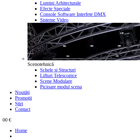
Lumini Arhitecturale
Efecte Speciale
Console Software Interfete DMX
Sisteme Video
Scenotehnică
Schele si Structuri
Lifturi Telescopice
Scene Modulare
Picioare modul scena
Noutăţi
Promoţii
Știri
Contact
0
0 €
Home