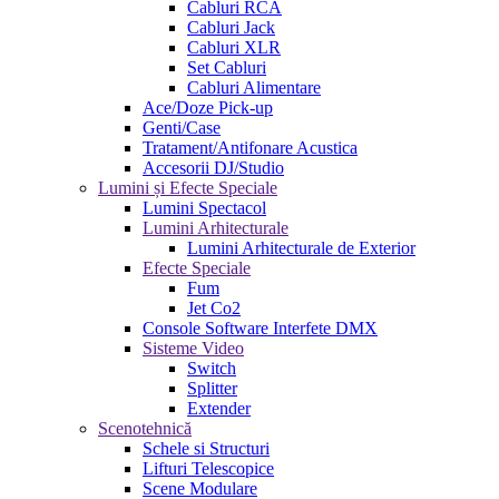
Cabluri RCA
Cabluri Jack
Cabluri XLR
Set Cabluri
Cabluri Alimentare
Ace/Doze Pick-up
Genti/Case
Tratament/Antifonare Acustica
Accesorii DJ/Studio
Lumini și Efecte Speciale
Lumini Spectacol
Lumini Arhitecturale
Lumini Arhitecturale de Exterior
Efecte Speciale
Fum
Jet Co2
Console Software Interfete DMX
Sisteme Video
Switch
Splitter
Extender
Scenotehnică
Schele si Structuri
Lifturi Telescopice
Scene Modulare