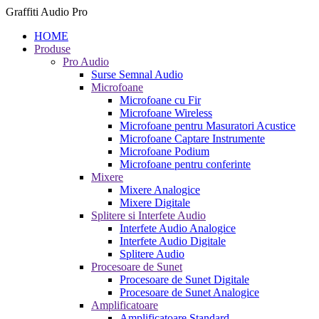
Graffiti Audio Pro
HOME
Produse
Pro Audio
Surse Semnal Audio
Microfoane
Microfoane cu Fir
Microfoane Wireless
Microfoane pentru Masuratori Acustice
Microfoane Captare Instrumente
Microfoane Podium
Microfoane pentru conferinte
Mixere
Mixere Analogice
Mixere Digitale
Splitere si Interfete Audio
Interfete Audio Analogice
Interfete Audio Digitale
Splitere Audio
Procesoare de Sunet
Procesoare de Sunet Digitale
Procesoare de Sunet Analogice
Amplificatoare
Amplificatoare Standard