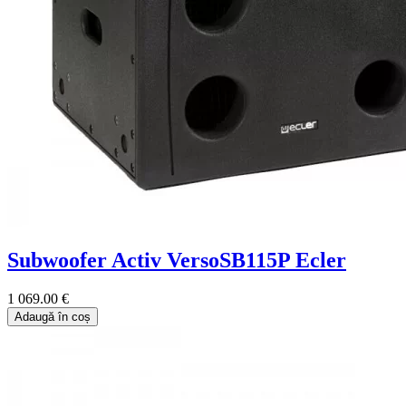
Subwoofer Activ VersoSB115P Ecler
1 069.00 €
Adaugă în coș