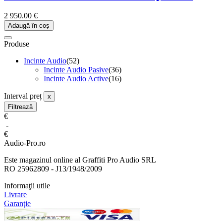
2 950.00 €
Adaugă în coș
Produse
Incinte Audio
(52)
Incinte Audio Pasive
(36)
Incinte Audio Active
(16)
Interval preț
x
Filtrează
€
-
€
Audio-Pro.ro
Este magazinul online al Graffiti Pro Audio SRL
RO 25962809 - J13/1948/2009
Informaţii utile
Livrare
Garanţie