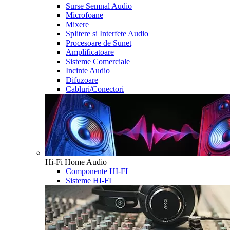
Surse Semnal Audio
Microfoane
Mixere
Splitere si Interfete Audio
Procesoare de Sunet
Amplificatoare
Sisteme Comerciale
Incinte Audio
Difuzoare
Cabluri/Conectori
Hi-Fi Home Audio
Componente HI-FI
Sisteme HI-FI