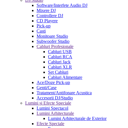
DJ/Studio
Software/Interfete Audio DJ
Mixere DJ
Controllere DJ
CD Playere
Pick-up
Casti
Monitoare Studio
Subwoofer Studio
Cabluri Profesionale
Cabluri USB
Cabluri RCA
Cabluri Jack
Cabluri XLR
Set Cabluri
Cabluri Alimentare
Ace/Doze Pick-up
Genti/Case
Tratament/Antifonare Acustica
Accesorii DJ/Studio
Lumini și Efecte Speciale
Lumini Spectacol
Lumini Arhitecturale
Lumini Arhitecturale de Exterior
Efecte Speciale