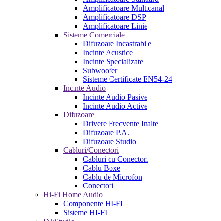
Amplificatoare Multicanal
Amplificatoare DSP
Amplificatoare Linie
Sisteme Comerciale
Difuzoare Incastrabile
Incinte Acustice
Incinte Specializate
Subwoofer
Sisteme Certificate EN54-24
Incinte Audio
Incinte Audio Pasive
Incinte Audio Active
Difuzoare
Drivere Frecvente Inalte
Difuzoare P.A.
Difuzoare Studio
Cabluri/Conectori
Cabluri cu Conectori
Cablu Boxe
Cablu de Microfon
Conectori
Hi-Fi Home Audio
Componente HI-FI
Sisteme HI-FI