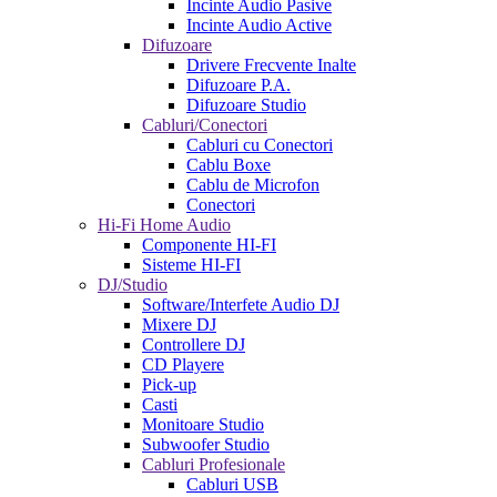
Incinte Audio Pasive
Incinte Audio Active
Difuzoare
Drivere Frecvente Inalte
Difuzoare P.A.
Difuzoare Studio
Cabluri/Conectori
Cabluri cu Conectori
Cablu Boxe
Cablu de Microfon
Conectori
Hi-Fi Home Audio
Componente HI-FI
Sisteme HI-FI
DJ/Studio
Software/Interfete Audio DJ
Mixere DJ
Controllere DJ
CD Playere
Pick-up
Casti
Monitoare Studio
Subwoofer Studio
Cabluri Profesionale
Cabluri USB