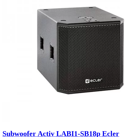
Subwoofer Activ LABI1-SB18p Ecler