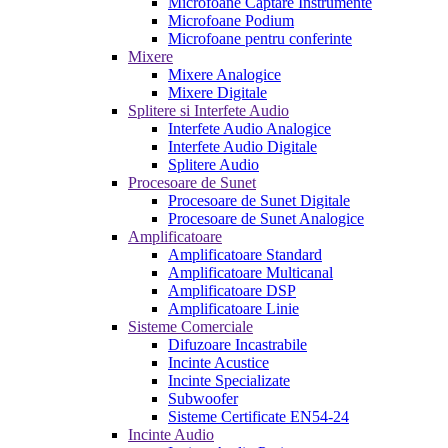
Microfoane Captare Instrumente
Microfoane Podium
Microfoane pentru conferinte
Mixere
Mixere Analogice
Mixere Digitale
Splitere si Interfete Audio
Interfete Audio Analogice
Interfete Audio Digitale
Splitere Audio
Procesoare de Sunet
Procesoare de Sunet Digitale
Procesoare de Sunet Analogice
Amplificatoare
Amplificatoare Standard
Amplificatoare Multicanal
Amplificatoare DSP
Amplificatoare Linie
Sisteme Comerciale
Difuzoare Incastrabile
Incinte Acustice
Incinte Specializate
Subwoofer
Sisteme Certificate EN54-24
Incinte Audio