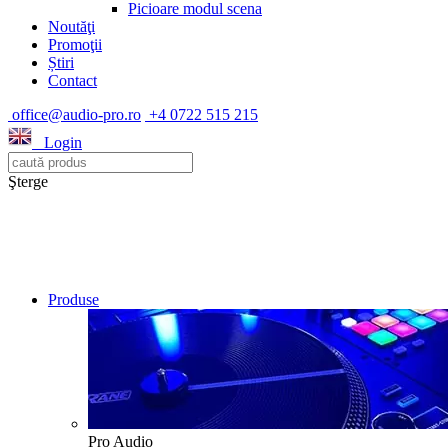
Picioare modul scena
Noutăţi
Promoţii
Știri
Contact
office@audio-pro.ro
+4 0722 515 215
Login
Şterge
Produse
Pro Audio