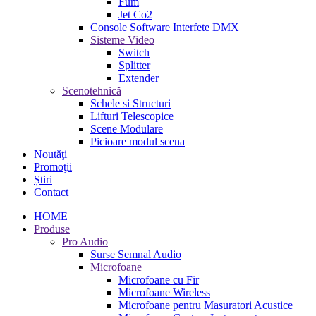
Fum
Jet Co2
Console Software Interfete DMX
Sisteme Video
Switch
Splitter
Extender
Scenotehnică
Schele si Structuri
Lifturi Telescopice
Scene Modulare
Picioare modul scena
Noutăţi
Promoţii
Știri
Contact
HOME
Produse
Pro Audio
Surse Semnal Audio
Microfoane
Microfoane cu Fir
Microfoane Wireless
Microfoane pentru Masuratori Acustice