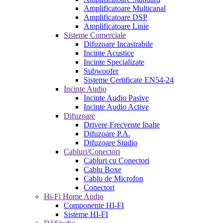
Amplificatoare Multicanal
Amplificatoare DSP
Amplificatoare Linie
Sisteme Comerciale
Difuzoare Incastrabile
Incinte Acustice
Incinte Specializate
Subwoofer
Sisteme Certificate EN54-24
Incinte Audio
Incinte Audio Pasive
Incinte Audio Active
Difuzoare
Drivere Frecvente Inalte
Difuzoare P.A.
Difuzoare Studio
Cabluri/Conectori
Cabluri cu Conectori
Cablu Boxe
Cablu de Microfon
Conectori
Hi-Fi Home Audio
Componente HI-FI
Sisteme HI-FI