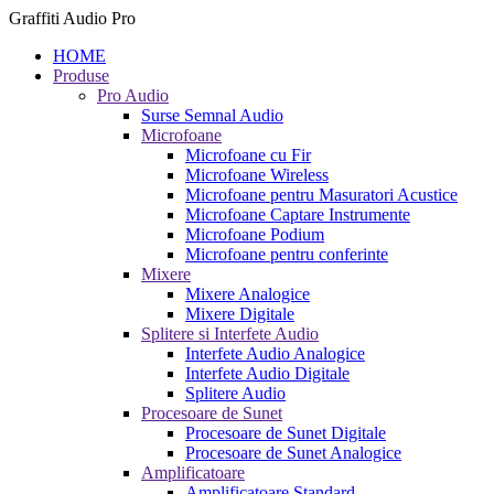
Graffiti Audio Pro
HOME
Produse
Pro Audio
Surse Semnal Audio
Microfoane
Microfoane cu Fir
Microfoane Wireless
Microfoane pentru Masuratori Acustice
Microfoane Captare Instrumente
Microfoane Podium
Microfoane pentru conferinte
Mixere
Mixere Analogice
Mixere Digitale
Splitere si Interfete Audio
Interfete Audio Analogice
Interfete Audio Digitale
Splitere Audio
Procesoare de Sunet
Procesoare de Sunet Digitale
Procesoare de Sunet Analogice
Amplificatoare
Amplificatoare Standard