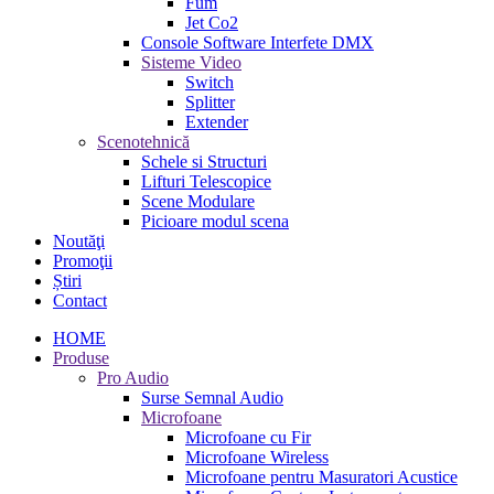
Fum
Jet Co2
Console Software Interfete DMX
Sisteme Video
Switch
Splitter
Extender
Scenotehnică
Schele si Structuri
Lifturi Telescopice
Scene Modulare
Picioare modul scena
Noutăţi
Promoţii
Știri
Contact
HOME
Produse
Pro Audio
Surse Semnal Audio
Microfoane
Microfoane cu Fir
Microfoane Wireless
Microfoane pentru Masuratori Acustice