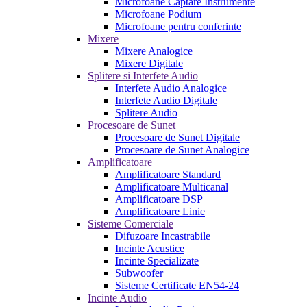
Microfoane Captare Instrumente
Microfoane Podium
Microfoane pentru conferinte
Mixere
Mixere Analogice
Mixere Digitale
Splitere si Interfete Audio
Interfete Audio Analogice
Interfete Audio Digitale
Splitere Audio
Procesoare de Sunet
Procesoare de Sunet Digitale
Procesoare de Sunet Analogice
Amplificatoare
Amplificatoare Standard
Amplificatoare Multicanal
Amplificatoare DSP
Amplificatoare Linie
Sisteme Comerciale
Difuzoare Incastrabile
Incinte Acustice
Incinte Specializate
Subwoofer
Sisteme Certificate EN54-24
Incinte Audio