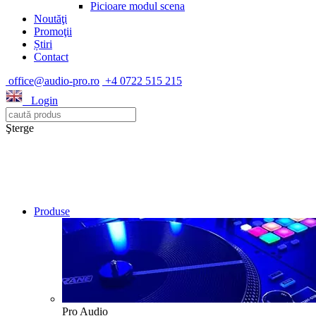
Picioare modul scena
Noutăţi
Promoţii
Știri
Contact
office@audio-pro.ro
+4 0722 515 215
Login
Şterge
Produse
Pro Audio