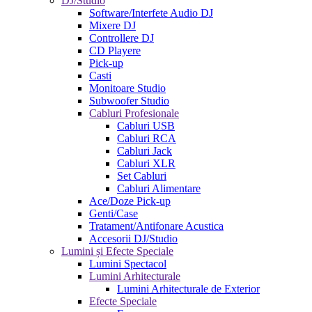
DJ/Studio
Software/Interfete Audio DJ
Mixere DJ
Controllere DJ
CD Playere
Pick-up
Casti
Monitoare Studio
Subwoofer Studio
Cabluri Profesionale
Cabluri USB
Cabluri RCA
Cabluri Jack
Cabluri XLR
Set Cabluri
Cabluri Alimentare
Ace/Doze Pick-up
Genti/Case
Tratament/Antifonare Acustica
Accesorii DJ/Studio
Lumini și Efecte Speciale
Lumini Spectacol
Lumini Arhitecturale
Lumini Arhitecturale de Exterior
Efecte Speciale