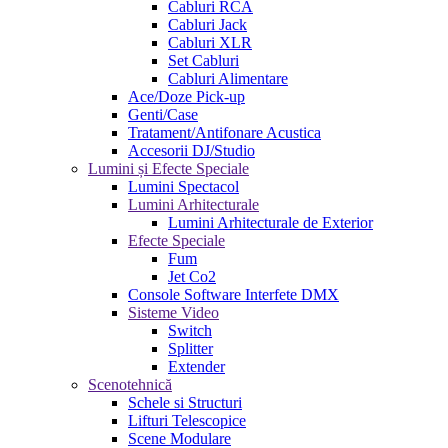
Cabluri RCA
Cabluri Jack
Cabluri XLR
Set Cabluri
Cabluri Alimentare
Ace/Doze Pick-up
Genti/Case
Tratament/Antifonare Acustica
Accesorii DJ/Studio
Lumini și Efecte Speciale
Lumini Spectacol
Lumini Arhitecturale
Lumini Arhitecturale de Exterior
Efecte Speciale
Fum
Jet Co2
Console Software Interfete DMX
Sisteme Video
Switch
Splitter
Extender
Scenotehnică
Schele si Structuri
Lifturi Telescopice
Scene Modulare