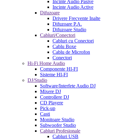
Incinte Audio Pasive
Incinte Audio Active
Difuzoare
Drivere Frecvente Inalte
Difuzoare P.A.
Difuzoare Studio
Cabluri/Conectori
Cabluri cu Conectori
Cablu Boxe
Cablu de Microfon
Conectori
Hi-Fi Home Audio
Componente HI-FI
Sisteme HI-FI
DJ/Studio
Software/Interfete Audio DJ
Mixere DJ
Controllere DJ
CD Playere
Pick-up
Casti
Monitoare Studio
Subwoofer Studio
Cabluri Profesionale
Cabluri USB