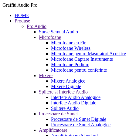
Graffiti Audio Pro
HOME
Produse
Pro Audio
Surse Semnal Audio
Microfoane
Microfoane cu Fir
Microfoane Wireless
Microfoane pentru Masuratori Acustice
Microfoane Captare Instrumente
Microfoane Podium
Microfoane pentru conferinte
Mixere
Mixere Analogice
Mixere Digitale
Splitere si Interfete Audio
Interfete Audio Analogice
Interfete Audio Digitale
Splitere Audio
Procesoare de Sunet
Procesoare de Sunet Digitale
Procesoare de Sunet Analogice
Amplificatoare
Amplificatoare Standard