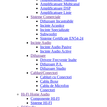
Amplificatoare Multicanal
Amplificatoare DSP
Amplificatoare Linie
Sisteme Comerciale
Difuzoare Incastrabile
Incinte Acustice
Incinte Specializate
Subwoofer
Sisteme Certificate EN54-24
Incinte Audio
Incinte Audio Pasive
Incinte Audio Active
Difuzoare
Drivere Frecvente Inalte
Difuzoare P.A.
Difuzoare Studio
Cabluri/Conectori
Cabluri cu Conectori
Cablu Boxe
Cablu de Microfon
Conectori
Hi-Fi Home Audio
Componente HI-FI
Sisteme HI-FI