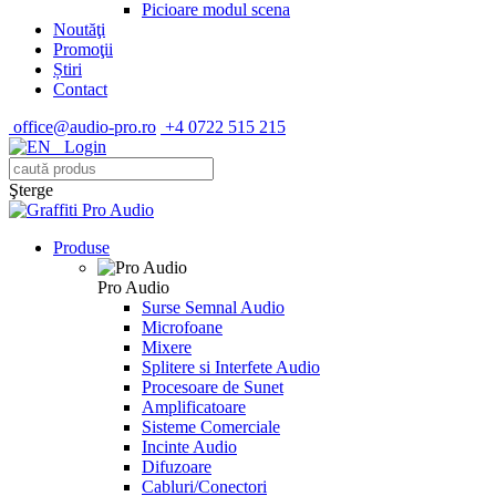
Picioare modul scena
Noutăţi
Promoţii
Știri
Contact
office@audio-pro.ro
+4 0722 515 215
Login
Şterge
Produse
Pro Audio
Surse Semnal Audio
Microfoane
Mixere
Splitere si Interfete Audio
Procesoare de Sunet
Amplificatoare
Sisteme Comerciale
Incinte Audio
Difuzoare
Cabluri/Conectori