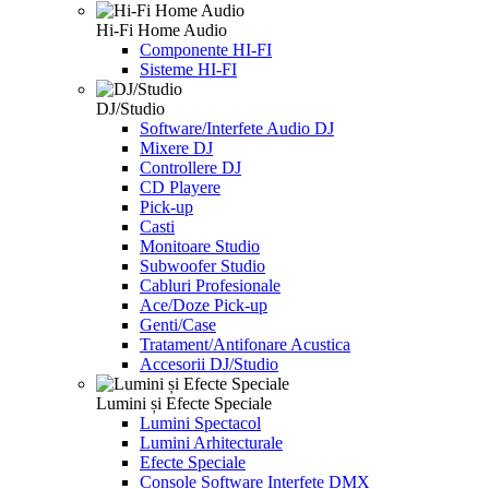
Hi-Fi Home Audio
Componente HI-FI
Sisteme HI-FI
DJ/Studio
Software/Interfete Audio DJ
Mixere DJ
Controllere DJ
CD Playere
Pick-up
Casti
Monitoare Studio
Subwoofer Studio
Cabluri Profesionale
Ace/Doze Pick-up
Genti/Case
Tratament/Antifonare Acustica
Accesorii DJ/Studio
Lumini și Efecte Speciale
Lumini Spectacol
Lumini Arhitecturale
Efecte Speciale
Console Software Interfete DMX