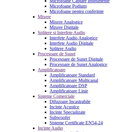
Microfoane Captare Instrumente
Microfoane Podium
Microfoane pentru conferinte
Mixere
Mixere Analogice
Mixere Digitale
Splitere si Interfete Audio
Interfete Audio Analogice
Interfete Audio Digitale
Splitere Audio
Procesoare de Sunet
Procesoare de Sunet Digitale
Procesoare de Sunet Analogice
Amplificatoare
Amplificatoare Standard
Amplificatoare Multicanal
Amplificatoare DSP
Amplificatoare Linie
Sisteme Comerciale
Difuzoare Incastrabile
Incinte Acustice
Incinte Specializate
Subwoofer
Sisteme Certificate EN54-24
Incinte Audio