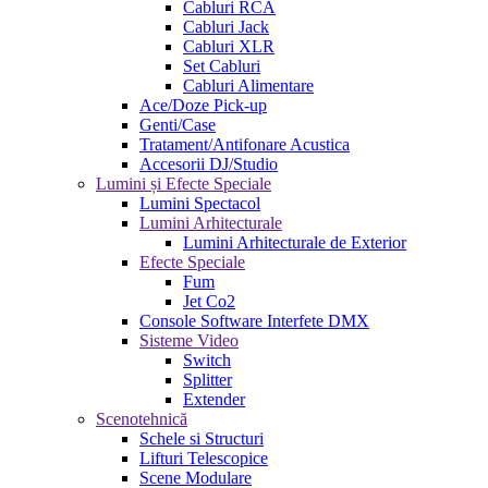
Cabluri RCA
Cabluri Jack
Cabluri XLR
Set Cabluri
Cabluri Alimentare
Ace/Doze Pick-up
Genti/Case
Tratament/Antifonare Acustica
Accesorii DJ/Studio
Lumini și Efecte Speciale
Lumini Spectacol
Lumini Arhitecturale
Lumini Arhitecturale de Exterior
Efecte Speciale
Fum
Jet Co2
Console Software Interfete DMX
Sisteme Video
Switch
Splitter
Extender
Scenotehnică
Schele si Structuri
Lifturi Telescopice
Scene Modulare