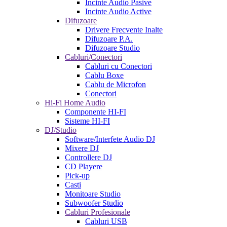
Incinte Audio Pasive
Incinte Audio Active
Difuzoare
Drivere Frecvente Inalte
Difuzoare P.A.
Difuzoare Studio
Cabluri/Conectori
Cabluri cu Conectori
Cablu Boxe
Cablu de Microfon
Conectori
Hi-Fi Home Audio
Componente HI-FI
Sisteme HI-FI
DJ/Studio
Software/Interfete Audio DJ
Mixere DJ
Controllere DJ
CD Playere
Pick-up
Casti
Monitoare Studio
Subwoofer Studio
Cabluri Profesionale
Cabluri USB