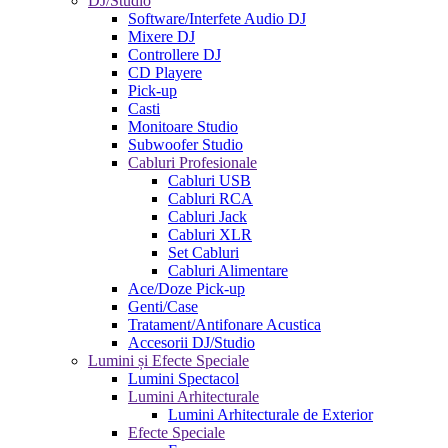
DJ/Studio
Software/Interfete Audio DJ
Mixere DJ
Controllere DJ
CD Playere
Pick-up
Casti
Monitoare Studio
Subwoofer Studio
Cabluri Profesionale
Cabluri USB
Cabluri RCA
Cabluri Jack
Cabluri XLR
Set Cabluri
Cabluri Alimentare
Ace/Doze Pick-up
Genti/Case
Tratament/Antifonare Acustica
Accesorii DJ/Studio
Lumini și Efecte Speciale
Lumini Spectacol
Lumini Arhitecturale
Lumini Arhitecturale de Exterior
Efecte Speciale