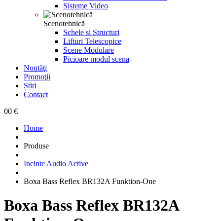
Sisteme Video
Scenotehnică
Schele si Structuri
Lifturi Telescopice
Scene Modulare
Picioare modul scena
Noutăţi
Promoţii
Știri
Contact
0
0 €
Home
Produse
Incinte Audio Active
Boxa Bass Reflex BR132A Funktion-One
Boxa Bass Reflex BR132A