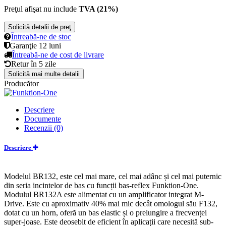
Preţul afişat nu include
TVA (21%)
Solicită detalii de preţ
Întreabă-ne de stoc
Garanţie
12 luni
Întreabă-ne de cost de livrare
Retur în
5 zile
Solicită mai multe detalii
Producător
Descriere
Documente
Recenzii (0)
Descriere
Modelul BR132, este cel mai mare, cel mai adânc și cel mai puternic
din seria incintelor de bas cu funcții bas-reflex Funktion-One.
Modulul BR132A este alimentat cu un amplificator integrat M-
Drive. Este cu aproximativ 40% mai mic decât omologul său F132,
dotat cu un horn, oferă un bas elastic și o prelungire a frecvenței
super-joase. Este deosebit de eficient în aplicații care necesită sub-