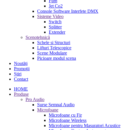
Fum
Jet Co2
Console Software Interfete DMX
Sisteme Video
Switch
Splitter
Extender
Scenotehnică
Schele si Structuri
Lifturi Telescopice
Scene Modulare
Picioare modul scena
Noutăţi
Promoţii
Știri
Contact
HOME
Produse
Pro Audio
Surse Semnal Audio
Microfoane
Microfoane cu Fir
Microfoane Wireless
Microfoane pentru Masuratori Acustice