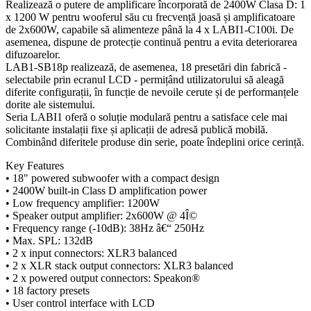
Realizează o putere de amplificare încorporată de 2400W Clasa D: 1
x 1200 W pentru wooferul său cu frecvență joasă și amplificatoare
de 2x600W, capabile să alimenteze până la 4 x LABI1-C100i. De
asemenea, dispune de protecție continuă pentru a evita deteriorarea
difuzoarelor.
LAB1-SB18p realizează, de asemenea, 18 presetări din fabrică -
selectabile prin ecranul LCD - permițând utilizatorului să aleagă
diferite configurații, în funcție de nevoile cerute și de performanțele
dorite ale sistemului.
Seria LABI1 oferă o soluție modulară pentru a satisface cele mai
solicitante instalații fixe și aplicații de adresă publică mobilă.
Combinând diferitele produse din serie, poate îndeplini orice cerință.
Key Features
• 18" powered subwoofer with a compact design
• 2400W built-in Class D amplification power
• Low frequency amplifier: 1200W
• Speaker output amplifier: 2x600W @ 4Î©
• Frequency range (-10dB): 38Hz â€“ 250Hz
• Max. SPL: 132dB
• 2 x input connectors: XLR3 balanced
• 2 x XLR stack output connectors: XLR3 balanced
• 2 x powered output connectors: Speakon®
• 18 factory presets
• User control interface with LCD