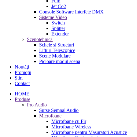
Fum
Jet Co2
Console Software Interfete DMX
Sisteme Video
Switch
Splitter
Extender
Scenotehnică
Schele si Structuri
Lifturi Telescopice
Scene Modulare
Picioare modul scena
Noutăţi
Promoţii
Știri
Contact
HOME
Produse
Pro Audio
Surse Semnal Audio
Microfoane
Microfoane cu Fir
Microfoane Wireless
Microfoane pentru Masuratori Acustice