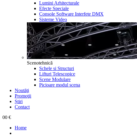
Lumini Arhitecturale
Efecte Speciale
Console Software Interfete DMX
Sisteme Video
Scenotehnică
Schele si Structuri
Lifturi Telescopice
Scene Modulare
Picioare modul scena
Noutăţi
Promoţii
Știri
Contact
0
0 €
Home