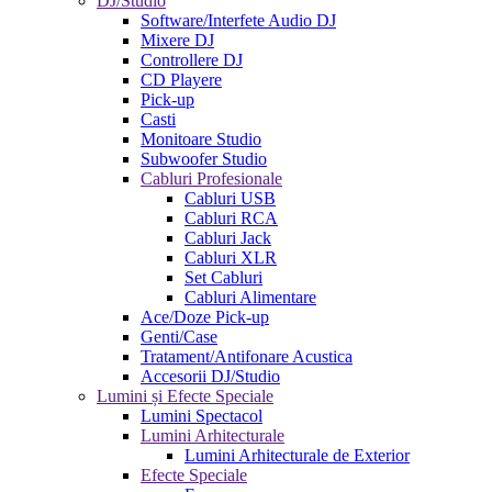
DJ/Studio
Software/Interfete Audio DJ
Mixere DJ
Controllere DJ
CD Playere
Pick-up
Casti
Monitoare Studio
Subwoofer Studio
Cabluri Profesionale
Cabluri USB
Cabluri RCA
Cabluri Jack
Cabluri XLR
Set Cabluri
Cabluri Alimentare
Ace/Doze Pick-up
Genti/Case
Tratament/Antifonare Acustica
Accesorii DJ/Studio
Lumini și Efecte Speciale
Lumini Spectacol
Lumini Arhitecturale
Lumini Arhitecturale de Exterior
Efecte Speciale