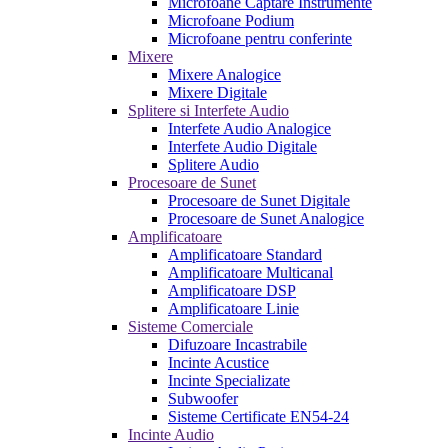
Microfoane Captare Instrumente
Microfoane Podium
Microfoane pentru conferinte
Mixere
Mixere Analogice
Mixere Digitale
Splitere si Interfete Audio
Interfete Audio Analogice
Interfete Audio Digitale
Splitere Audio
Procesoare de Sunet
Procesoare de Sunet Digitale
Procesoare de Sunet Analogice
Amplificatoare
Amplificatoare Standard
Amplificatoare Multicanal
Amplificatoare DSP
Amplificatoare Linie
Sisteme Comerciale
Difuzoare Incastrabile
Incinte Acustice
Incinte Specializate
Subwoofer
Sisteme Certificate EN54-24
Incinte Audio