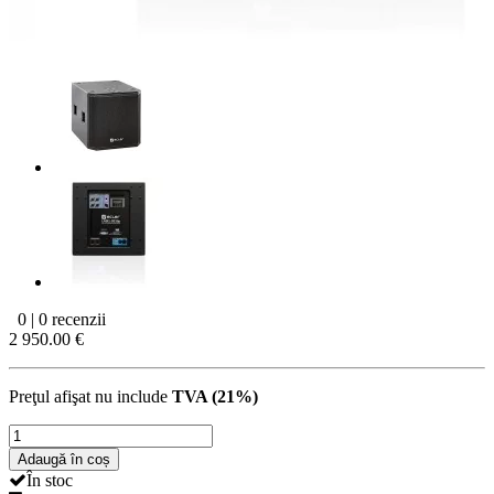
0 | 0 recenzii
2 950.00 €
Preţul afişat nu include
TVA (21%)
Adaugă în coș
În stoc