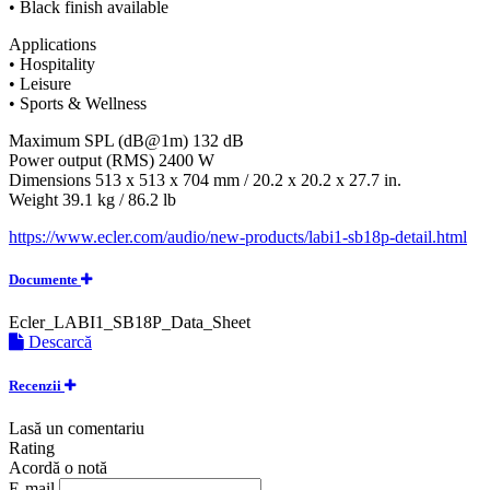
• Black finish available
Applications
• Hospitality
• Leisure
• Sports & Wellness
Maximum SPL (dB@1m) 132 dB
Power output (RMS) 2400 W
Dimensions 513 x 513 x 704 mm / 20.2 x 20.2 x 27.7 in.
Weight 39.1 kg / 86.2 lb
https://www.ecler.com/audio/new-products/labi1-sb18p-detail.html
Documente
Ecler_LABI1_SB18P_Data_Sheet
Descarcă
Recenzii
Lasă un comentariu
Rating
Acordă o notă
E-mail