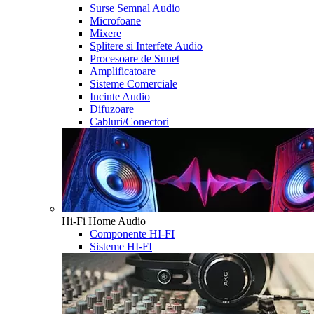
Surse Semnal Audio
Microfoane
Mixere
Splitere si Interfete Audio
Procesoare de Sunet
Amplificatoare
Sisteme Comerciale
Incinte Audio
Difuzoare
Cabluri/Conectori
Hi-Fi Home Audio
Componente HI-FI
Sisteme HI-FI