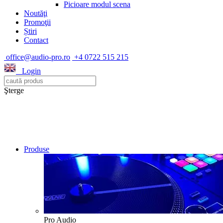
Picioare modul scena
Noutăţi
Promoţii
Știri
Contact
office@audio-pro.ro
+4 0722 515 215
Login
Şterge
Produse
Pro Audio