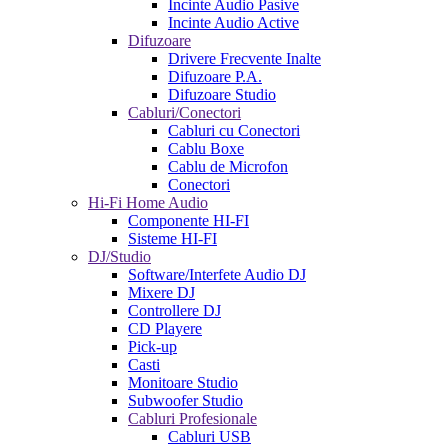
Incinte Audio Pasive
Incinte Audio Active
Difuzoare
Drivere Frecvente Inalte
Difuzoare P.A.
Difuzoare Studio
Cabluri/Conectori
Cabluri cu Conectori
Cablu Boxe
Cablu de Microfon
Conectori
Hi-Fi Home Audio
Componente HI-FI
Sisteme HI-FI
DJ/Studio
Software/Interfete Audio DJ
Mixere DJ
Controllere DJ
CD Playere
Pick-up
Casti
Monitoare Studio
Subwoofer Studio
Cabluri Profesionale
Cabluri USB