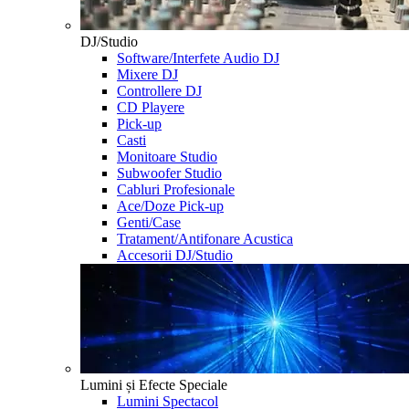
DJ/Studio
Software/Interfete Audio DJ
Mixere DJ
Controllere DJ
CD Playere
Pick-up
Casti
Monitoare Studio
Subwoofer Studio
Cabluri Profesionale
Ace/Doze Pick-up
Genti/Case
Tratament/Antifonare Acustica
Accesorii DJ/Studio
Lumini și Efecte Speciale
Lumini Spectacol