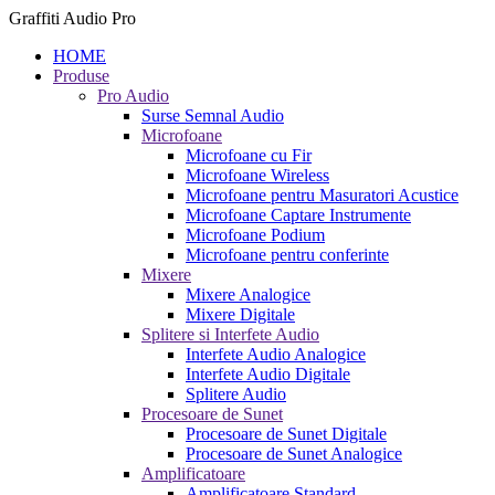
Graffiti Audio Pro
HOME
Produse
Pro Audio
Surse Semnal Audio
Microfoane
Microfoane cu Fir
Microfoane Wireless
Microfoane pentru Masuratori Acustice
Microfoane Captare Instrumente
Microfoane Podium
Microfoane pentru conferinte
Mixere
Mixere Analogice
Mixere Digitale
Splitere si Interfete Audio
Interfete Audio Analogice
Interfete Audio Digitale
Splitere Audio
Procesoare de Sunet
Procesoare de Sunet Digitale
Procesoare de Sunet Analogice
Amplificatoare
Amplificatoare Standard