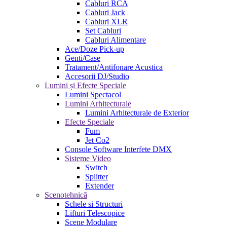
Cabluri RCA
Cabluri Jack
Cabluri XLR
Set Cabluri
Cabluri Alimentare
Ace/Doze Pick-up
Genti/Case
Tratament/Antifonare Acustica
Accesorii DJ/Studio
Lumini și Efecte Speciale
Lumini Spectacol
Lumini Arhitecturale
Lumini Arhitecturale de Exterior
Efecte Speciale
Fum
Jet Co2
Console Software Interfete DMX
Sisteme Video
Switch
Splitter
Extender
Scenotehnică
Schele si Structuri
Lifturi Telescopice
Scene Modulare