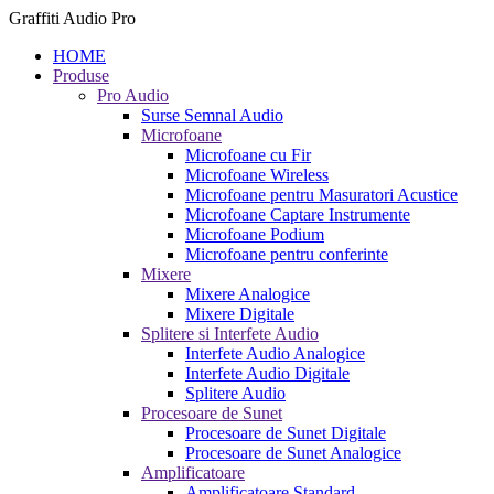
Graffiti Audio Pro
HOME
Produse
Pro Audio
Surse Semnal Audio
Microfoane
Microfoane cu Fir
Microfoane Wireless
Microfoane pentru Masuratori Acustice
Microfoane Captare Instrumente
Microfoane Podium
Microfoane pentru conferinte
Mixere
Mixere Analogice
Mixere Digitale
Splitere si Interfete Audio
Interfete Audio Analogice
Interfete Audio Digitale
Splitere Audio
Procesoare de Sunet
Procesoare de Sunet Digitale
Procesoare de Sunet Analogice
Amplificatoare
Amplificatoare Standard