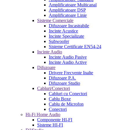
Amplificatoare Multicanal
Amplificatoare DSP
Amplificatoare Linie
Sisteme Comerciale
Difuzoare Incastrabile
Incinte Acustice
Incinte Specializate
Subwoofer
Sisteme Certificate EN54-24
Incinte Audio
Incinte Audio Pasive
Incinte Audio Active
Difuzoare
Drivere Frecvente Inalte
Difuzoare P.A.
Difuzoare Studio
Cabluri/Conectori
Cabluri cu Conectori
Cablu Boxe
Cablu de Microfon
Conectori
Hi-Fi Home Audio
Componente HI-FI
Sisteme HI-FI