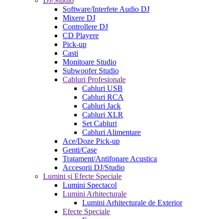
DJ/Studio
Software/Interfete Audio DJ
Mixere DJ
Controllere DJ
CD Playere
Pick-up
Casti
Monitoare Studio
Subwoofer Studio
Cabluri Profesionale
Cabluri USB
Cabluri RCA
Cabluri Jack
Cabluri XLR
Set Cabluri
Cabluri Alimentare
Ace/Doze Pick-up
Genti/Case
Tratament/Antifonare Acustica
Accesorii DJ/Studio
Lumini și Efecte Speciale
Lumini Spectacol
Lumini Arhitecturale
Lumini Arhitecturale de Exterior
Efecte Speciale