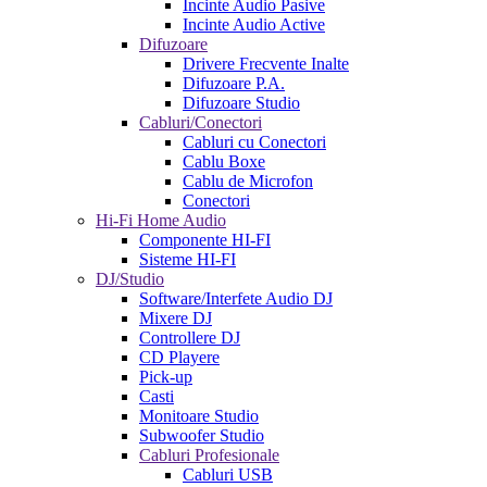
Incinte Audio Pasive
Incinte Audio Active
Difuzoare
Drivere Frecvente Inalte
Difuzoare P.A.
Difuzoare Studio
Cabluri/Conectori
Cabluri cu Conectori
Cablu Boxe
Cablu de Microfon
Conectori
Hi-Fi Home Audio
Componente HI-FI
Sisteme HI-FI
DJ/Studio
Software/Interfete Audio DJ
Mixere DJ
Controllere DJ
CD Playere
Pick-up
Casti
Monitoare Studio
Subwoofer Studio
Cabluri Profesionale
Cabluri USB