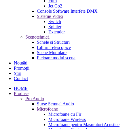
Fum
Jet Co2
Console Software Interfete DMX
Sisteme Video
Switch
Splitter
Extender
Scenotehnică
Schele si Structuri
Lifturi Telescopice
Scene Modulare
Picioare modul scena
Noutăţi
Promoţii
Știri
Contact
HOME
Produse
Pro Audio
Surse Semnal Audio
Microfoane
Microfoane cu Fir
Microfoane Wireless
Microfoane pentru Masuratori Acustice