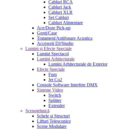
Cabluri RCA
Cabluri Jack
Cabluri XLR
Set Cabluri
Cabluri Alimentare
Ace/Doze Pick-up
Genti/Case
Tratament/Antifonare Acustica
Accesorii DJ/Studio
Lumini și Efecte Speciale
Lumini Spectacol
Lumini Arhitecturale
Lumini Arhitecturale de Exterior
Efecte Speciale
Fum
Jet Co2
Console Software Interfete DMX
Sisteme Video
Switch
Splitter
Extender
Scenotehnică
Schele si Structuri
Lifturi Telescopice
Scene Modulare