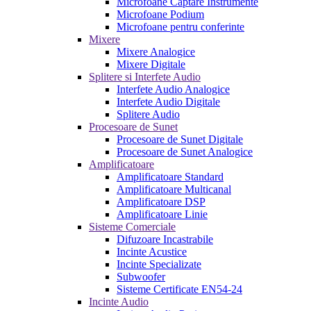
Microfoane Captare Instrumente
Microfoane Podium
Microfoane pentru conferinte
Mixere
Mixere Analogice
Mixere Digitale
Splitere si Interfete Audio
Interfete Audio Analogice
Interfete Audio Digitale
Splitere Audio
Procesoare de Sunet
Procesoare de Sunet Digitale
Procesoare de Sunet Analogice
Amplificatoare
Amplificatoare Standard
Amplificatoare Multicanal
Amplificatoare DSP
Amplificatoare Linie
Sisteme Comerciale
Difuzoare Incastrabile
Incinte Acustice
Incinte Specializate
Subwoofer
Sisteme Certificate EN54-24
Incinte Audio