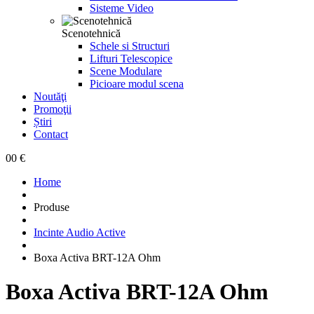
Sisteme Video
Scenotehnică
Schele si Structuri
Lifturi Telescopice
Scene Modulare
Picioare modul scena
Noutăţi
Promoţii
Știri
Contact
0
0 €
Home
Produse
Incinte Audio Active
Boxa Activa BRT-12A Ohm
Boxa Activa BRT-12A Ohm