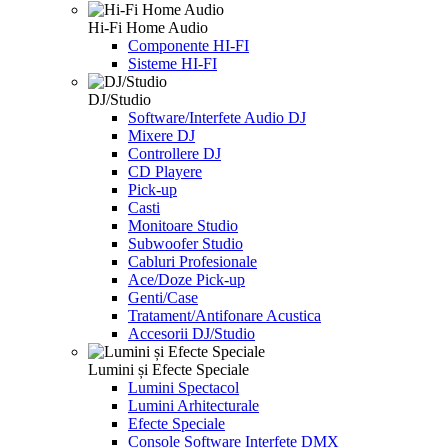
Hi-Fi Home Audio
Componente HI-FI
Sisteme HI-FI
DJ/Studio
Software/Interfete Audio DJ
Mixere DJ
Controllere DJ
CD Playere
Pick-up
Casti
Monitoare Studio
Subwoofer Studio
Cabluri Profesionale
Ace/Doze Pick-up
Genti/Case
Tratament/Antifonare Acustica
Accesorii DJ/Studio
Lumini și Efecte Speciale
Lumini Spectacol
Lumini Arhitecturale
Efecte Speciale
Console Software Interfete DMX