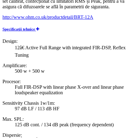
set calibrat, confecționat cu limitatori RMS și Peak, pentru a vă
asigura că difuzoarele se află în parametrii de siguranta.
http://www.ohm.co.uk/productdetail/BRT-12A
Specificaţii tehnice
Design:
12â€ Active Full Range with integrated FIR-DSP, Reflex
Tuning
Amplificare:
500 w + 500 w
Procesor:
Full FIR-DSP with linear phase X-over and linear phase
loudspeaker equalization
Sensitivity Chassis 1w/1m:
97 dB LF / 113 dB HF
Max. SPL:
125 dB cont. / 134 dB peak (frequency dependent)
Dispersie: