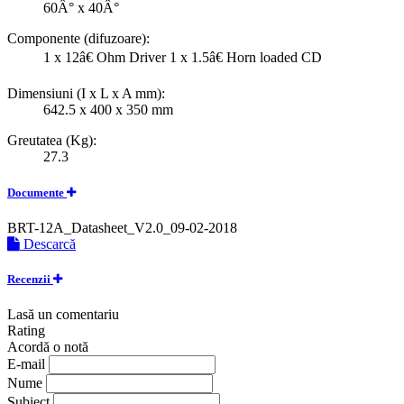
60Â° x 40Â°
Componente (difuzoare):
1 x 12â€ Ohm Driver 1 x 1.5â€ Horn loaded CD
Dimensiuni (I x L x A mm):
642.5 x 400 x 350 mm
Greutatea (Kg):
27.3
Documente
BRT-12A_Datasheet_V2.0_09-02-2018
Descarcă
Recenzii
Lasă un comentariu
Rating
Acordă o notă
E-mail
Nume
Subiect