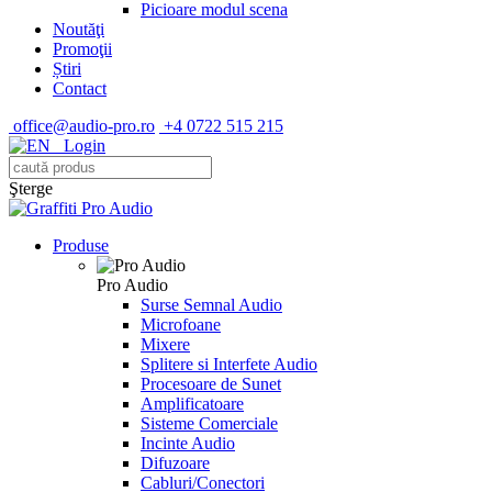
Picioare modul scena
Noutăţi
Promoţii
Știri
Contact
office@audio-pro.ro
+4 0722 515 215
Login
Şterge
Produse
Pro Audio
Surse Semnal Audio
Microfoane
Mixere
Splitere si Interfete Audio
Procesoare de Sunet
Amplificatoare
Sisteme Comerciale
Incinte Audio
Difuzoare
Cabluri/Conectori