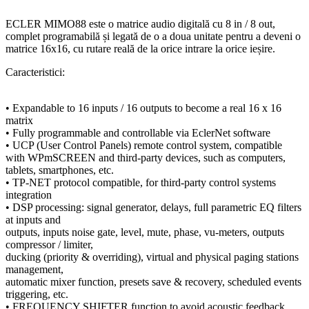
ECLER MIMO88 este o matrice audio digitală cu 8 in / 8 out,
complet programabilă și legată de o a doua unitate pentru a deveni o
matrice 16x16, cu rutare reală de la orice intrare la orice ieșire.
Caracteristici:
• Expandable to 16 inputs / 16 outputs to become a real 16 x 16
matrix
• Fully programmable and controllable via EclerNet software
• UCP (User Control Panels) remote control system, compatible
with WPmSCREEN and third-party devices, such as computers,
tablets, smartphones, etc.
• TP-NET protocol compatible, for third-party control systems
integration
• DSP processing: signal generator, delays, full parametric EQ filters
at inputs and
outputs, inputs noise gate, level, mute, phase, vu-meters, outputs
compressor / limiter,
ducking (priority & overriding), virtual and physical paging stations
management,
automatic mixer function, presets save & recovery, scheduled events
triggering, etc.
• FREQUENCY SHIFTER function to avoid acoustic feedback