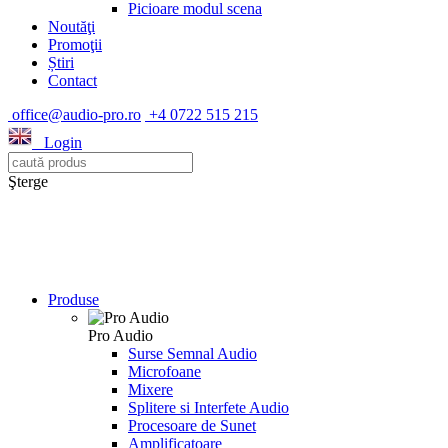
Picioare modul scena
Noutăţi
Promoţii
Știri
Contact
office@audio-pro.ro
+4 0722 515 215
Login
Şterge
Produse
Pro Audio
Surse Semnal Audio
Microfoane
Mixere
Splitere si Interfete Audio
Procesoare de Sunet
Amplificatoare