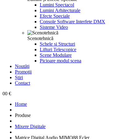
Lumini Spectacol
Lumini Arhitecturale
Efecte Speciale
Console Software Interfete DMX
Sisteme Video
Scenotehnică
Schele si Structuri
Lifturi Telescopice
Scene Modulare
Picioare modul scena
Noutăţi
Promoţii
Știri
Contact
0
0 €
Home
Produse
Mixere Digitale
Matrice Digital Audio MIMO88 Ecler