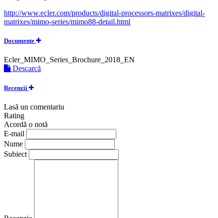
http://www.ecler.com/products/digital-processors-matrixes/digital-
matrixes/mimo-series/mimo88-detail.html
Documente
Ecler_MIMO_Series_Brochure_2018_EN
Descarcă
Recenzii
Lasă un comentariu
Rating
Acordă o notă
E-mail
Nume
Subiect