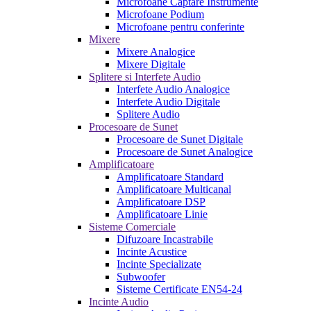
Microfoane Captare Instrumente
Microfoane Podium
Microfoane pentru conferinte
Mixere
Mixere Analogice
Mixere Digitale
Splitere si Interfete Audio
Interfete Audio Analogice
Interfete Audio Digitale
Splitere Audio
Procesoare de Sunet
Procesoare de Sunet Digitale
Procesoare de Sunet Analogice
Amplificatoare
Amplificatoare Standard
Amplificatoare Multicanal
Amplificatoare DSP
Amplificatoare Linie
Sisteme Comerciale
Difuzoare Incastrabile
Incinte Acustice
Incinte Specializate
Subwoofer
Sisteme Certificate EN54-24
Incinte Audio