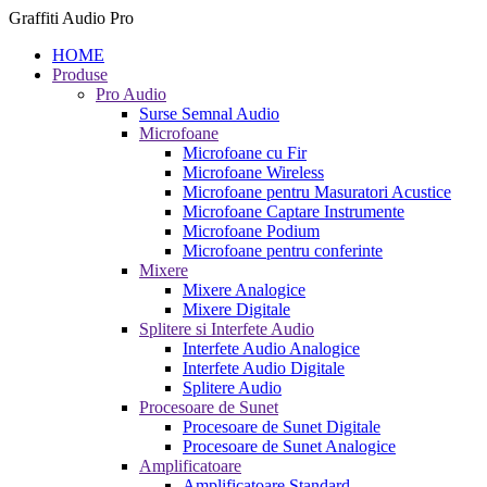
Graffiti Audio Pro
HOME
Produse
Pro Audio
Surse Semnal Audio
Microfoane
Microfoane cu Fir
Microfoane Wireless
Microfoane pentru Masuratori Acustice
Microfoane Captare Instrumente
Microfoane Podium
Microfoane pentru conferinte
Mixere
Mixere Analogice
Mixere Digitale
Splitere si Interfete Audio
Interfete Audio Analogice
Interfete Audio Digitale
Splitere Audio
Procesoare de Sunet
Procesoare de Sunet Digitale
Procesoare de Sunet Analogice
Amplificatoare
Amplificatoare Standard