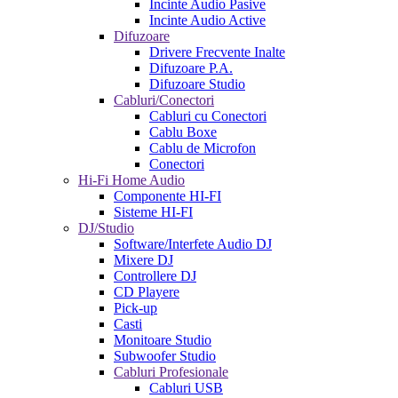
Incinte Audio Pasive
Incinte Audio Active
Difuzoare
Drivere Frecvente Inalte
Difuzoare P.A.
Difuzoare Studio
Cabluri/Conectori
Cabluri cu Conectori
Cablu Boxe
Cablu de Microfon
Conectori
Hi-Fi Home Audio
Componente HI-FI
Sisteme HI-FI
DJ/Studio
Software/Interfete Audio DJ
Mixere DJ
Controllere DJ
CD Playere
Pick-up
Casti
Monitoare Studio
Subwoofer Studio
Cabluri Profesionale
Cabluri USB