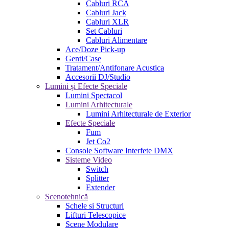
Cabluri RCA
Cabluri Jack
Cabluri XLR
Set Cabluri
Cabluri Alimentare
Ace/Doze Pick-up
Genti/Case
Tratament/Antifonare Acustica
Accesorii DJ/Studio
Lumini și Efecte Speciale
Lumini Spectacol
Lumini Arhitecturale
Lumini Arhitecturale de Exterior
Efecte Speciale
Fum
Jet Co2
Console Software Interfete DMX
Sisteme Video
Switch
Splitter
Extender
Scenotehnică
Schele si Structuri
Lifturi Telescopice
Scene Modulare