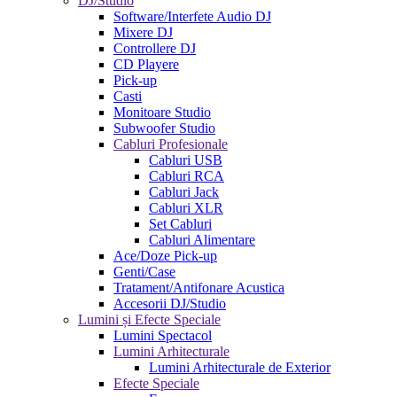
DJ/Studio
Software/Interfete Audio DJ
Mixere DJ
Controllere DJ
CD Playere
Pick-up
Casti
Monitoare Studio
Subwoofer Studio
Cabluri Profesionale
Cabluri USB
Cabluri RCA
Cabluri Jack
Cabluri XLR
Set Cabluri
Cabluri Alimentare
Ace/Doze Pick-up
Genti/Case
Tratament/Antifonare Acustica
Accesorii DJ/Studio
Lumini și Efecte Speciale
Lumini Spectacol
Lumini Arhitecturale
Lumini Arhitecturale de Exterior
Efecte Speciale