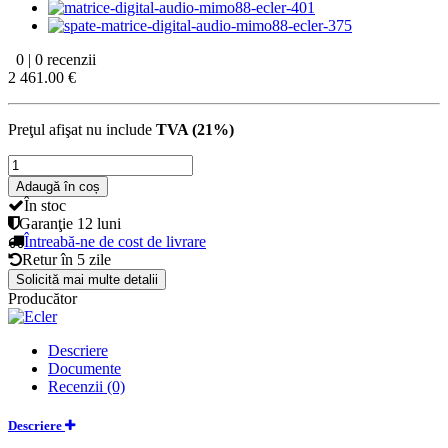
0 | 0 recenzii
2 461.00 €
Preţul afişat nu include
TVA (21%)
Adaugă în coș
În stoc
Garanţie
12 luni
Întreabă-ne de cost de livrare
Retur în
5 zile
Solicită mai multe detalii
Producător
Descriere
Documente
Recenzii (0)
Descriere