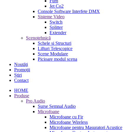
Fum
Jet Co2
Console Software Interfete DMX
Sisteme Video
Switch
Splitter
Extender
Scenotehnică
Schele si Structuri
Lifturi Telescopice
Scene Modulare
Picioare modul scena
Noutăţi
Promoţii
Știri
Contact
HOME
Produse
Pro Audio
Surse Semnal Audio
Microfoane
Microfoane cu Fir
Microfoane Wireless
Microfoane pentru Masuratori Acustice