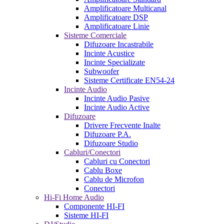
Amplificatoare Multicanal
Amplificatoare DSP
Amplificatoare Linie
Sisteme Comerciale
Difuzoare Incastrabile
Incinte Acustice
Incinte Specializate
Subwoofer
Sisteme Certificate EN54-24
Incinte Audio
Incinte Audio Pasive
Incinte Audio Active
Difuzoare
Drivere Frecvente Inalte
Difuzoare P.A.
Difuzoare Studio
Cabluri/Conectori
Cabluri cu Conectori
Cablu Boxe
Cablu de Microfon
Conectori
Hi-Fi Home Audio
Componente HI-FI
Sisteme HI-FI