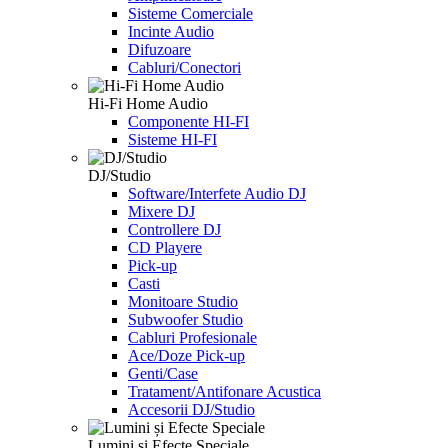
Sisteme Comerciale
Incinte Audio
Difuzoare
Cabluri/Conectori
Hi-Fi Home Audio
Componente HI-FI
Sisteme HI-FI
DJ/Studio
Software/Interfete Audio DJ
Mixere DJ
Controllere DJ
CD Playere
Pick-up
Casti
Monitoare Studio
Subwoofer Studio
Cabluri Profesionale
Ace/Doze Pick-up
Genti/Case
Tratament/Antifonare Acustica
Accesorii DJ/Studio
Lumini și Efecte Speciale