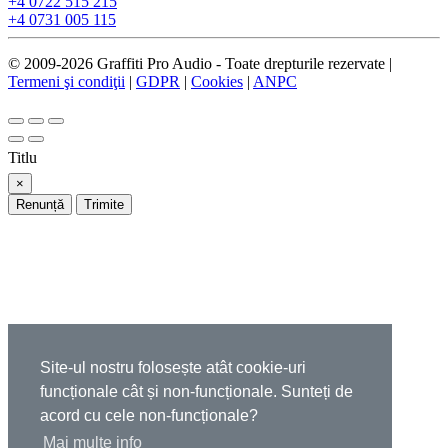
+4 0722 515 215
+4 0731 005 115
© 2009-2026 Graffiti Pro Audio - Toate drepturile rezervate |
Termeni şi condiţii
|
GDPR
|
Cookies
|
ANPC
Titlu
×
Renunță
Site-ul nostru folosește atât cookie-uri
funcționale cât și non-funcționale. Sunteți de
acord cu cele non-funcționale?
Mai multe info