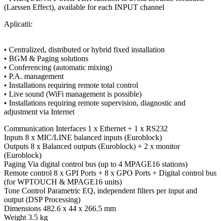
(Larssen Effect), available for each INPUT channel
Aplicatii:
• Centralized, distributed or hybrid fixed installation
• BGM & Paging solutions
• Conferencing (automatic mixing)
• P.A. management
• Installations requiring remote total control
• Live sound (WiFi management is possible)
• Installations requiring remote supervision, diagnostic and
adjustment via Internet
Communication Interfaces 1 x Ethernet + 1 x RS232
Inputs 8 x MIC/LINE balanced inputs (Euroblock)
Outputs 8 x Balanced outputs (Euroblock) + 2 x monitor
(Euroblock)
Paging Via digital control bus (up to 4 MPAGE16 stations)
Remote control 8 x GPI Ports + 8 x GPO Ports + Digital control bus
(for WPTOUCH & MPAGE16 units)
Tone Control Parametric EQ, independent filters per input and
output (DSP Processing)
Dimensions 482.6 x 44 x 266.5 mm
Weight 3.5 kg