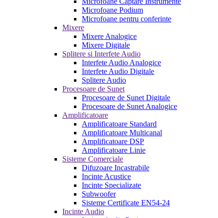
Microfoane Captare Instrumente
Microfoane Podium
Microfoane pentru conferinte
Mixere
Mixere Analogice
Mixere Digitale
Splitere si Interfete Audio
Interfete Audio Analogice
Interfete Audio Digitale
Splitere Audio
Procesoare de Sunet
Procesoare de Sunet Digitale
Procesoare de Sunet Analogice
Amplificatoare
Amplificatoare Standard
Amplificatoare Multicanal
Amplificatoare DSP
Amplificatoare Linie
Sisteme Comerciale
Difuzoare Incastrabile
Incinte Acustice
Incinte Specializate
Subwoofer
Sisteme Certificate EN54-24
Incinte Audio