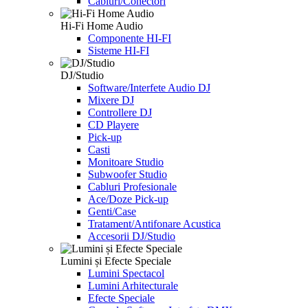
Cabluri/Conectori
Hi-Fi Home Audio
Componente HI-FI
Sisteme HI-FI
DJ/Studio
Software/Interfete Audio DJ
Mixere DJ
Controllere DJ
CD Playere
Pick-up
Casti
Monitoare Studio
Subwoofer Studio
Cabluri Profesionale
Ace/Doze Pick-up
Genti/Case
Tratament/Antifonare Acustica
Accesorii DJ/Studio
Lumini și Efecte Speciale
Lumini Spectacol
Lumini Arhitecturale
Efecte Speciale