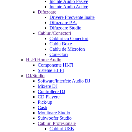
Incinte Audio Pasive
Incinte Audio Active
Difuzoare
Drivere Frecvente Inalte
Difuzoare P.A.
Difuzoare Studio
Cabluri/Conectori
Cabluri cu Conectori
Cablu Boxe
Cablu de Microfon
Conectori
Hi-Fi Home Audio
Componente HI-FI
Sisteme HI-FI
DJ/Studio
Software/Interfete Audio DJ
Mixere DJ
Controllere DJ
CD Playere
Pick-up
Casti
Monitoare Studio
Subwoofer Studio
Cabluri Profesionale
Cabluri USB