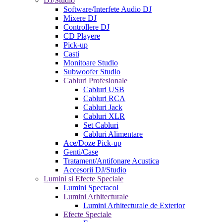
DJ/Studio
Software/Interfete Audio DJ
Mixere DJ
Controllere DJ
CD Playere
Pick-up
Casti
Monitoare Studio
Subwoofer Studio
Cabluri Profesionale
Cabluri USB
Cabluri RCA
Cabluri Jack
Cabluri XLR
Set Cabluri
Cabluri Alimentare
Ace/Doze Pick-up
Genti/Case
Tratament/Antifonare Acustica
Accesorii DJ/Studio
Lumini și Efecte Speciale
Lumini Spectacol
Lumini Arhitecturale
Lumini Arhitecturale de Exterior
Efecte Speciale