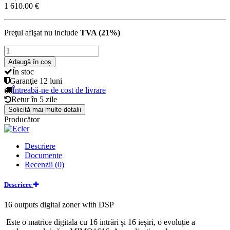
1 610.00 €
Preţul afişat nu include
TVA (21%)
Adaugă în coș
În stoc
Garanţie
12 luni
Întreabă-ne de cost de livrare
Retur în
5 zile
Solicită mai multe detalii
Producător
Descriere
Documente
Recenzii (0)
Descriere
16 outputs digital zoner with DSP
Este o matrice digitala cu 16 intrări și 16 ieșiri, o evoluție a