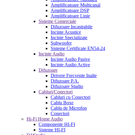
Amplificatoare Multicanal
Amplificatoare DSP
Amplificatoare Linie
Sisteme Comerciale
Difuzoare Incastrabile
Incinte Acustice
Incinte Specializate
Subwoofer
Sisteme Certificate EN54-24
Incinte Audio
Incinte Audio Pasive
Incinte Audio Active
Difuzoare
Drivere Frecvente Inalte
Difuzoare P.A.
Difuzoare Studio
Cabluri/Conectori
Cabluri cu Conectori
Cablu Boxe
Cablu de Microfon
Conectori
Hi-Fi Home Audio
Componente HI-FI
Sisteme HI-FI