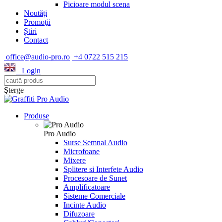
Picioare modul scena
Noutăţi
Promoţii
Știri
Contact
office@audio-pro.ro
+4 0722 515 215
Login
Şterge
Produse
Pro Audio
Surse Semnal Audio
Microfoane
Mixere
Splitere si Interfete Audio
Procesoare de Sunet
Amplificatoare
Sisteme Comerciale
Incinte Audio
Difuzoare