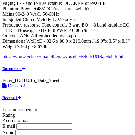
Paging IN7 and IN8 selectable: DUCKER or PAGER
Phantom Power +48VDC (rear panel switch)
Mains 90-240 VAC, 50-60Hz
Integrated Chime Melody 1, Melody 2
Frequency response Tone controls 3 way EQ + 8 band graphic EQ
THD + Noise @ 1kHz Full PWR < 0.005%
Others HANGAR embedded web app
Dimensions WxHxD 482,6 x 88,0 x 210,0mm / 19.0"x 3.5" x 8,3"
Weight 3,66kg / 8.07 lb.
https://www.ecler.com/audio/new-products/hub1616-detail.html
Documente
Ecler_HUB1616_Data_Sheet
Descarcă
Recenzii
Lasă un comentariu
Rating
Acordă o notă
E-mail
Nume