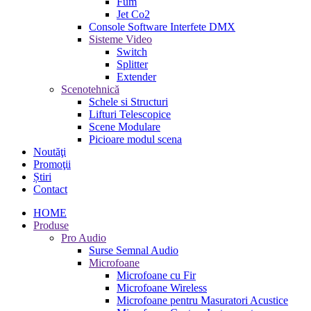
Fum
Jet Co2
Console Software Interfete DMX
Sisteme Video
Switch
Splitter
Extender
Scenotehnică
Schele si Structuri
Lifturi Telescopice
Scene Modulare
Picioare modul scena
Noutăţi
Promoţii
Știri
Contact
HOME
Produse
Pro Audio
Surse Semnal Audio
Microfoane
Microfoane cu Fir
Microfoane Wireless
Microfoane pentru Masuratori Acustice