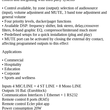
• Control available, by zone (output): selection of audiosource
(input), volume adjustment and MUTE, 3 band tone adjustment and
general volume
• Four priority levels, ducker/pager functions
• Available DSP: frequency shifter, link stereo, delay,crossover
filters, 8-band graphic EQ, compressor/limiterand much more
• Predefined setups for a quick installation (plug and play)
• MUTE port can be activated by closing the external dry contact,
affecting programmed outputs to this effect
Applications
• Commercial
• Hospitality
• Education
• Corporate
• Sports and wellness
Inputs 4 MIC/LINE + 4 ST LINE + 8 Mono LINE
Outputs 16 Bal. (Euroblock)
Communication Interfaces 1 Ethernet + 1 RS232
Remote control 8 ports (RJ45)
Remote control Ecler pilot app
Power consumption 20W