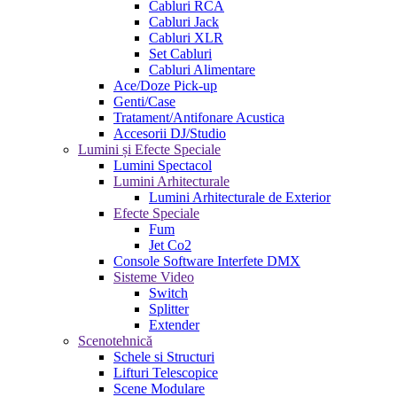
Cabluri RCA
Cabluri Jack
Cabluri XLR
Set Cabluri
Cabluri Alimentare
Ace/Doze Pick-up
Genti/Case
Tratament/Antifonare Acustica
Accesorii DJ/Studio
Lumini și Efecte Speciale
Lumini Spectacol
Lumini Arhitecturale
Lumini Arhitecturale de Exterior
Efecte Speciale
Fum
Jet Co2
Console Software Interfete DMX
Sisteme Video
Switch
Splitter
Extender
Scenotehnică
Schele si Structuri
Lifturi Telescopice
Scene Modulare