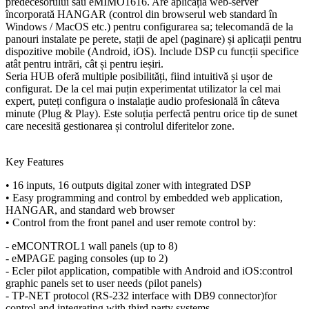
predecesorului său eMIMO1616. Are aplicația web-server
încorporată HANGAR (control din browserul web standard în
Windows / MacOS etc.) pentru configurarea sa; telecomandă de la
panouri instalate pe perete, stații de apel (paginare) și aplicații pentru
dispozitive mobile (Android, iOS). Include DSP cu funcții specifice
atât pentru intrări, cât și pentru ieșiri.
Seria HUB oferă multiple posibilități, fiind intuitivă și ușor de
configurat. De la cel mai puțin experimentat utilizator la cel mai
expert, puteți configura o instalație audio profesională în câteva
minute (Plug & Play). Este soluția perfectă pentru orice tip de sunet
care necesită gestionarea și controlul diferitelor zone.
Key Features
• 16 inputs, 16 outputs digital zoner with integrated DSP
• Easy programming and control by embedded web application,
HANGAR, and standard web browser
• Control from the front panel and user remote control by:
- eMCONTROL1 wall panels (up to 8)
- eMPAGE paging consoles (up to 2)
- Ecler pilot application, compatible with Android and iOS:control
graphic panels set to user needs (pilot panels)
- TP-NET protocol (RS-232 interface with DB9 connector)for
control and integrating with third party systems