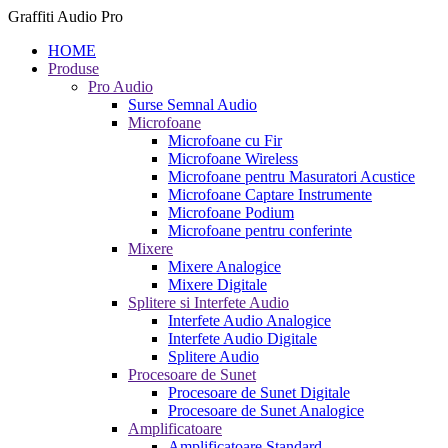
Graffiti Audio Pro
HOME
Produse
Pro Audio
Surse Semnal Audio
Microfoane
Microfoane cu Fir
Microfoane Wireless
Microfoane pentru Masuratori Acustice
Microfoane Captare Instrumente
Microfoane Podium
Microfoane pentru conferinte
Mixere
Mixere Analogice
Mixere Digitale
Splitere si Interfete Audio
Interfete Audio Analogice
Interfete Audio Digitale
Splitere Audio
Procesoare de Sunet
Procesoare de Sunet Digitale
Procesoare de Sunet Analogice
Amplificatoare
Amplificatoare Standard