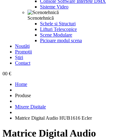
Console Software Interfete DMX
Sisteme Video
Scenotehnică
Schele si Structuri
Lifturi Telescopice
Scene Modulare
Picioare modul scena
Noutăţi
Promoţii
Știri
Contact
0
0 €
Home
Produse
Mixere Digitale
Matrice Digital Audio HUB1616 Ecler
Matrice Digital Audio