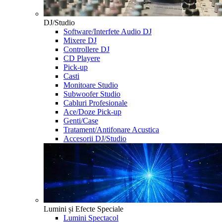
DJ/Studio
Software/Interfete Audio DJ
Mixere DJ
Controllere DJ
CD Playere
Pick-up
Casti
Monitoare Studio
Subwoofer Studio
Cabluri Profesionale
Ace/Doze Pick-up
Genti/Case
Tratament/Antifonare Acustica
Accesorii DJ/Studio
Lumini și Efecte Speciale
Lumini Spectacol