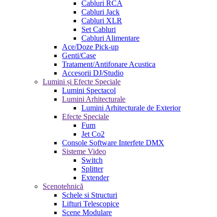
Cabluri RCA
Cabluri Jack
Cabluri XLR
Set Cabluri
Cabluri Alimentare
Ace/Doze Pick-up
Genti/Case
Tratament/Antifonare Acustica
Accesorii DJ/Studio
Lumini și Efecte Speciale
Lumini Spectacol
Lumini Arhitecturale
Lumini Arhitecturale de Exterior
Efecte Speciale
Fum
Jet Co2
Console Software Interfete DMX
Sisteme Video
Switch
Splitter
Extender
Scenotehnică
Schele si Structuri
Lifturi Telescopice
Scene Modulare