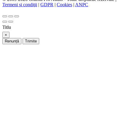
Termeni şi condiţii
|
GDPR
|
Cookies
|
ANPC
Titlu
×
Renunță