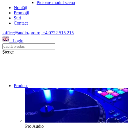
Picioare modul scena
Noutăţi
Promoţii
Știri
Contact
office@audio-pro.ro
+4 0722 515 215
Login
Şterge
Produse
Pro Audio