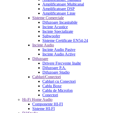
Amplificatoare Multicanal
Amplificatoare DSP
Amplificatoare Linie
Sisteme Comerciale
Difuzoare Incastrabile
Incinte Acustice
Incinte Specializate
Subwoofer
Sisteme Certificate EN54-24
Incinte Audio
Incinte Audio Pasive
Incinte Audio Active
Difuzoare
Drivere Frecvente Inalte
Difuzoare P.A.
Difuzoare Studio
Cabluri/Conectori
Cabluri cu Conectori
Cablu Boxe
Cablu de Microfon
Conectori
Hi-Fi Home Audio
Componente HI-FI
Sisteme HI-FI