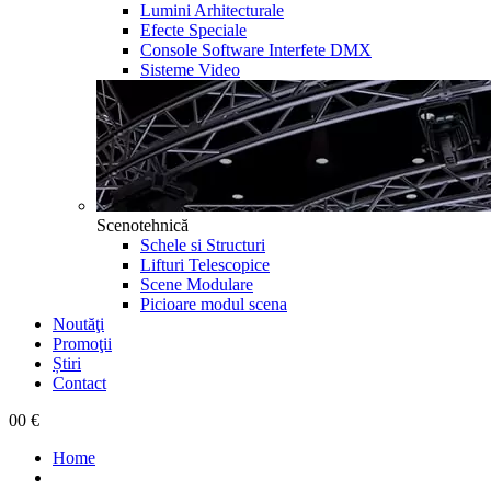
Lumini Arhitecturale
Efecte Speciale
Console Software Interfete DMX
Sisteme Video
Scenotehnică
Schele si Structuri
Lifturi Telescopice
Scene Modulare
Picioare modul scena
Noutăţi
Promoţii
Știri
Contact
0
0 €
Home