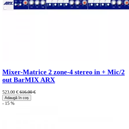
Mixer-Matrice 2 zone-4 stereo in + Mic/2
out BarMIX ARX
523.00 €
616.00 €
Adaugă în coș
- 15 %