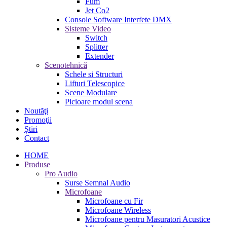
Fum
Jet Co2
Console Software Interfete DMX
Sisteme Video
Switch
Splitter
Extender
Scenotehnică
Schele si Structuri
Lifturi Telescopice
Scene Modulare
Picioare modul scena
Noutăţi
Promoţii
Știri
Contact
HOME
Produse
Pro Audio
Surse Semnal Audio
Microfoane
Microfoane cu Fir
Microfoane Wireless
Microfoane pentru Masuratori Acustice