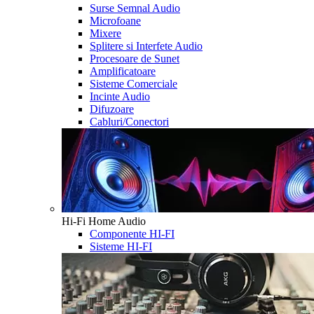
Surse Semnal Audio
Microfoane
Mixere
Splitere si Interfete Audio
Procesoare de Sunet
Amplificatoare
Sisteme Comerciale
Incinte Audio
Difuzoare
Cabluri/Conectori
Hi-Fi Home Audio
Componente HI-FI
Sisteme HI-FI