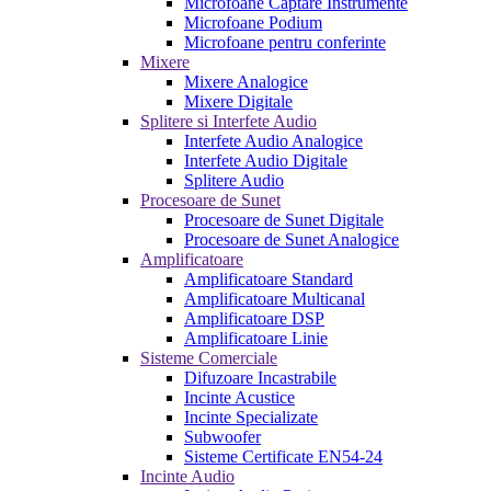
Microfoane Captare Instrumente
Microfoane Podium
Microfoane pentru conferinte
Mixere
Mixere Analogice
Mixere Digitale
Splitere si Interfete Audio
Interfete Audio Analogice
Interfete Audio Digitale
Splitere Audio
Procesoare de Sunet
Procesoare de Sunet Digitale
Procesoare de Sunet Analogice
Amplificatoare
Amplificatoare Standard
Amplificatoare Multicanal
Amplificatoare DSP
Amplificatoare Linie
Sisteme Comerciale
Difuzoare Incastrabile
Incinte Acustice
Incinte Specializate
Subwoofer
Sisteme Certificate EN54-24
Incinte Audio