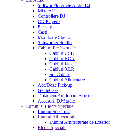
DJ/Studio
Software/Interfete Audio DJ
Mixere DJ
Controllere DJ
CD Playere
Pick-up
Casti
Monitoare Studio
Subwoofer Studio
Cabluri Profesionale
Cabluri USB
Cabluri RCA
Cabluri Jack
Cabluri XLR
Set Cabluri
Cabluri Alimentare
Ace/Doze Pick-up
Genti/Case
Tratament/Antifonare Acustica
Accesorii DJ/Studio
Lumini și Efecte Speciale
Lumini Spectacol
Lumini Arhitecturale
Lumini Arhitecturale de Exterior
Efecte Speciale