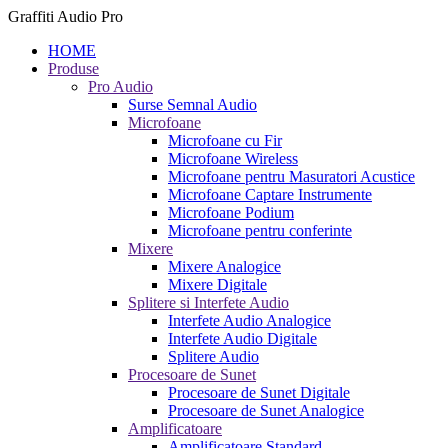
Graffiti Audio Pro
HOME
Produse
Pro Audio
Surse Semnal Audio
Microfoane
Microfoane cu Fir
Microfoane Wireless
Microfoane pentru Masuratori Acustice
Microfoane Captare Instrumente
Microfoane Podium
Microfoane pentru conferinte
Mixere
Mixere Analogice
Mixere Digitale
Splitere si Interfete Audio
Interfete Audio Analogice
Interfete Audio Digitale
Splitere Audio
Procesoare de Sunet
Procesoare de Sunet Digitale
Procesoare de Sunet Analogice
Amplificatoare
Amplificatoare Standard