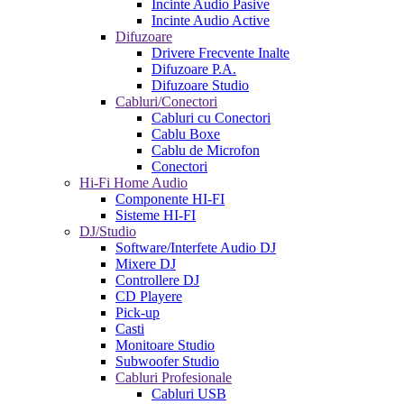
Incinte Audio Pasive
Incinte Audio Active
Difuzoare
Drivere Frecvente Inalte
Difuzoare P.A.
Difuzoare Studio
Cabluri/Conectori
Cabluri cu Conectori
Cablu Boxe
Cablu de Microfon
Conectori
Hi-Fi Home Audio
Componente HI-FI
Sisteme HI-FI
DJ/Studio
Software/Interfete Audio DJ
Mixere DJ
Controllere DJ
CD Playere
Pick-up
Casti
Monitoare Studio
Subwoofer Studio
Cabluri Profesionale
Cabluri USB