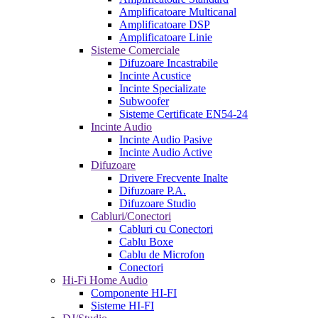
Amplificatoare Multicanal
Amplificatoare DSP
Amplificatoare Linie
Sisteme Comerciale
Difuzoare Incastrabile
Incinte Acustice
Incinte Specializate
Subwoofer
Sisteme Certificate EN54-24
Incinte Audio
Incinte Audio Pasive
Incinte Audio Active
Difuzoare
Drivere Frecvente Inalte
Difuzoare P.A.
Difuzoare Studio
Cabluri/Conectori
Cabluri cu Conectori
Cablu Boxe
Cablu de Microfon
Conectori
Hi-Fi Home Audio
Componente HI-FI
Sisteme HI-FI