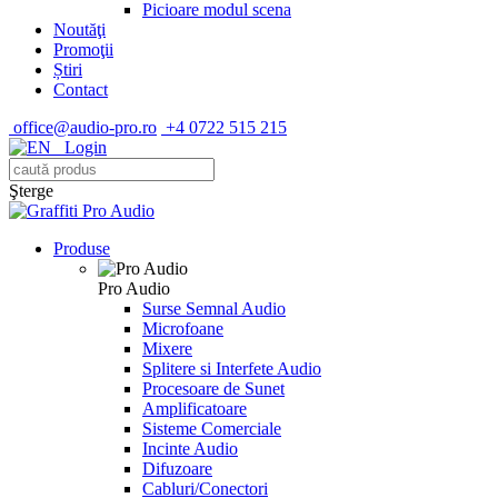
Picioare modul scena
Noutăţi
Promoţii
Știri
Contact
office@audio-pro.ro
+4 0722 515 215
Login
Şterge
Produse
Pro Audio
Surse Semnal Audio
Microfoane
Mixere
Splitere si Interfete Audio
Procesoare de Sunet
Amplificatoare
Sisteme Comerciale
Incinte Audio
Difuzoare
Cabluri/Conectori