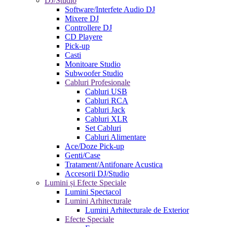
DJ/Studio
Software/Interfete Audio DJ
Mixere DJ
Controllere DJ
CD Playere
Pick-up
Casti
Monitoare Studio
Subwoofer Studio
Cabluri Profesionale
Cabluri USB
Cabluri RCA
Cabluri Jack
Cabluri XLR
Set Cabluri
Cabluri Alimentare
Ace/Doze Pick-up
Genti/Case
Tratament/Antifonare Acustica
Accesorii DJ/Studio
Lumini și Efecte Speciale
Lumini Spectacol
Lumini Arhitecturale
Lumini Arhitecturale de Exterior
Efecte Speciale