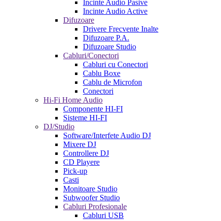
Incinte Audio Pasive
Incinte Audio Active
Difuzoare
Drivere Frecvente Inalte
Difuzoare P.A.
Difuzoare Studio
Cabluri/Conectori
Cabluri cu Conectori
Cablu Boxe
Cablu de Microfon
Conectori
Hi-Fi Home Audio
Componente HI-FI
Sisteme HI-FI
DJ/Studio
Software/Interfete Audio DJ
Mixere DJ
Controllere DJ
CD Playere
Pick-up
Casti
Monitoare Studio
Subwoofer Studio
Cabluri Profesionale
Cabluri USB