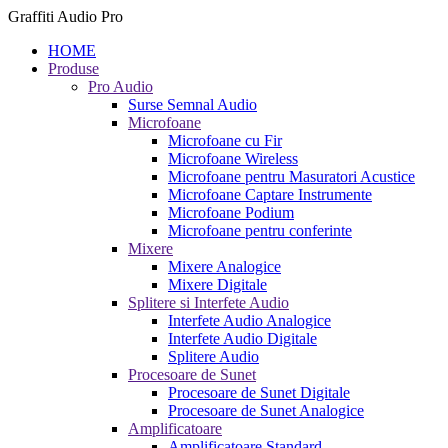
Graffiti Audio Pro
HOME
Produse
Pro Audio
Surse Semnal Audio
Microfoane
Microfoane cu Fir
Microfoane Wireless
Microfoane pentru Masuratori Acustice
Microfoane Captare Instrumente
Microfoane Podium
Microfoane pentru conferinte
Mixere
Mixere Analogice
Mixere Digitale
Splitere si Interfete Audio
Interfete Audio Analogice
Interfete Audio Digitale
Splitere Audio
Procesoare de Sunet
Procesoare de Sunet Digitale
Procesoare de Sunet Analogice
Amplificatoare
Amplificatoare Standard