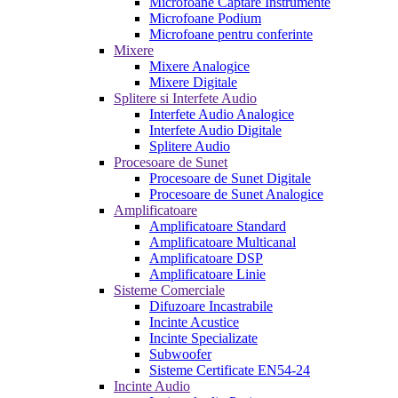
Microfoane Captare Instrumente
Microfoane Podium
Microfoane pentru conferinte
Mixere
Mixere Analogice
Mixere Digitale
Splitere si Interfete Audio
Interfete Audio Analogice
Interfete Audio Digitale
Splitere Audio
Procesoare de Sunet
Procesoare de Sunet Digitale
Procesoare de Sunet Analogice
Amplificatoare
Amplificatoare Standard
Amplificatoare Multicanal
Amplificatoare DSP
Amplificatoare Linie
Sisteme Comerciale
Difuzoare Incastrabile
Incinte Acustice
Incinte Specializate
Subwoofer
Sisteme Certificate EN54-24
Incinte Audio