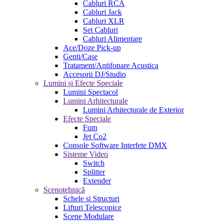
Cabluri RCA
Cabluri Jack
Cabluri XLR
Set Cabluri
Cabluri Alimentare
Ace/Doze Pick-up
Genti/Case
Tratament/Antifonare Acustica
Accesorii DJ/Studio
Lumini și Efecte Speciale
Lumini Spectacol
Lumini Arhitecturale
Lumini Arhitecturale de Exterior
Efecte Speciale
Fum
Jet Co2
Console Software Interfete DMX
Sisteme Video
Switch
Splitter
Extender
Scenotehnică
Schele si Structuri
Lifturi Telescopice
Scene Modulare