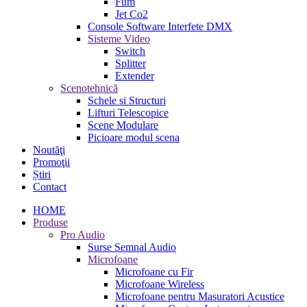
Fum
Jet Co2
Console Software Interfete DMX
Sisteme Video
Switch
Splitter
Extender
Scenotehnică
Schele si Structuri
Lifturi Telescopice
Scene Modulare
Picioare modul scena
Noutăţi
Promoţii
Știri
Contact
HOME
Produse
Pro Audio
Surse Semnal Audio
Microfoane
Microfoane cu Fir
Microfoane Wireless
Microfoane pentru Masuratori Acustice