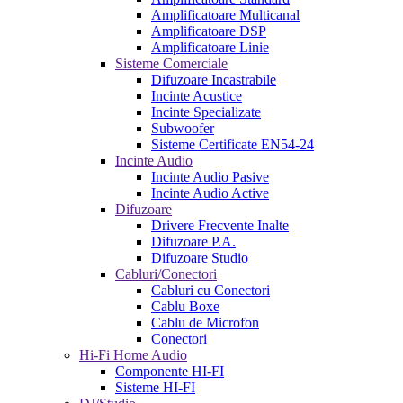
Amplificatoare Multicanal
Amplificatoare DSP
Amplificatoare Linie
Sisteme Comerciale
Difuzoare Incastrabile
Incinte Acustice
Incinte Specializate
Subwoofer
Sisteme Certificate EN54-24
Incinte Audio
Incinte Audio Pasive
Incinte Audio Active
Difuzoare
Drivere Frecvente Inalte
Difuzoare P.A.
Difuzoare Studio
Cabluri/Conectori
Cabluri cu Conectori
Cablu Boxe
Cablu de Microfon
Conectori
Hi-Fi Home Audio
Componente HI-FI
Sisteme HI-FI