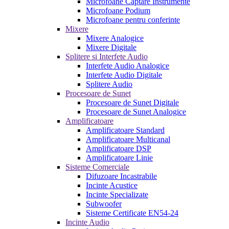
Microfoane Captare Instrumente
Microfoane Podium
Microfoane pentru conferinte
Mixere
Mixere Analogice
Mixere Digitale
Splitere si Interfete Audio
Interfete Audio Analogice
Interfete Audio Digitale
Splitere Audio
Procesoare de Sunet
Procesoare de Sunet Digitale
Procesoare de Sunet Analogice
Amplificatoare
Amplificatoare Standard
Amplificatoare Multicanal
Amplificatoare DSP
Amplificatoare Linie
Sisteme Comerciale
Difuzoare Incastrabile
Incinte Acustice
Incinte Specializate
Subwoofer
Sisteme Certificate EN54-24
Incinte Audio