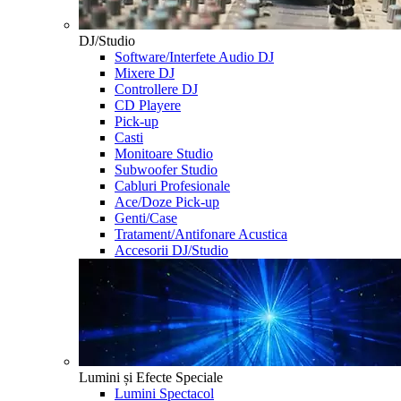
DJ/Studio
Software/Interfete Audio DJ
Mixere DJ
Controllere DJ
CD Playere
Pick-up
Casti
Monitoare Studio
Subwoofer Studio
Cabluri Profesionale
Ace/Doze Pick-up
Genti/Case
Tratament/Antifonare Acustica
Accesorii DJ/Studio
Lumini și Efecte Speciale
Lumini Spectacol