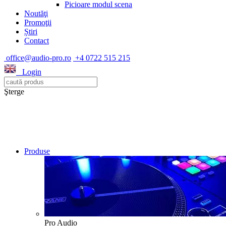
Picioare modul scena
Noutăţi
Promoţii
Știri
Contact
office@audio-pro.ro
+4 0722 515 215
Login
Şterge
Produse
Pro Audio