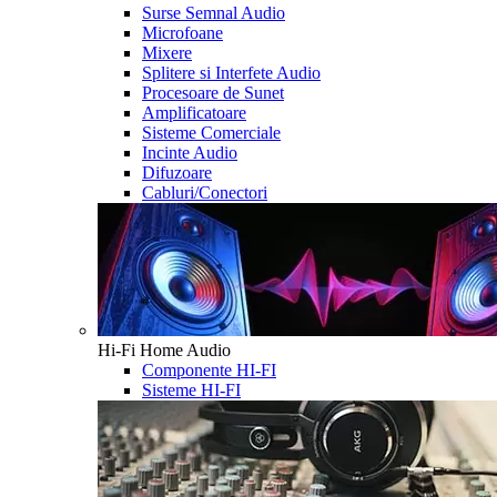
Surse Semnal Audio
Microfoane
Mixere
Splitere si Interfete Audio
Procesoare de Sunet
Amplificatoare
Sisteme Comerciale
Incinte Audio
Difuzoare
Cabluri/Conectori
Hi-Fi Home Audio
Componente HI-FI
Sisteme HI-FI