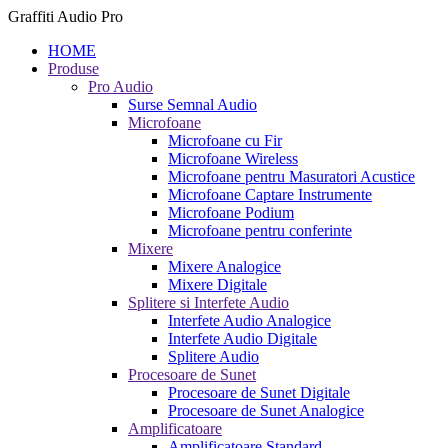
Graffiti Audio Pro
HOME
Produse
Pro Audio
Surse Semnal Audio
Microfoane
Microfoane cu Fir
Microfoane Wireless
Microfoane pentru Masuratori Acustice
Microfoane Captare Instrumente
Microfoane Podium
Microfoane pentru conferinte
Mixere
Mixere Analogice
Mixere Digitale
Splitere si Interfete Audio
Interfete Audio Analogice
Interfete Audio Digitale
Splitere Audio
Procesoare de Sunet
Procesoare de Sunet Digitale
Procesoare de Sunet Analogice
Amplificatoare
Amplificatoare Standard