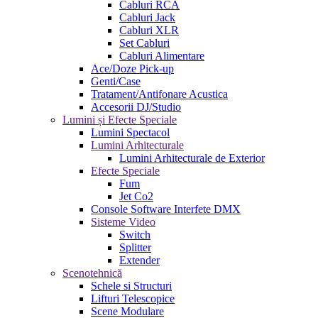
Cabluri RCA
Cabluri Jack
Cabluri XLR
Set Cabluri
Cabluri Alimentare
Ace/Doze Pick-up
Genti/Case
Tratament/Antifonare Acustica
Accesorii DJ/Studio
Lumini și Efecte Speciale
Lumini Spectacol
Lumini Arhitecturale
Lumini Arhitecturale de Exterior
Efecte Speciale
Fum
Jet Co2
Console Software Interfete DMX
Sisteme Video
Switch
Splitter
Extender
Scenotehnică
Schele si Structuri
Lifturi Telescopice
Scene Modulare