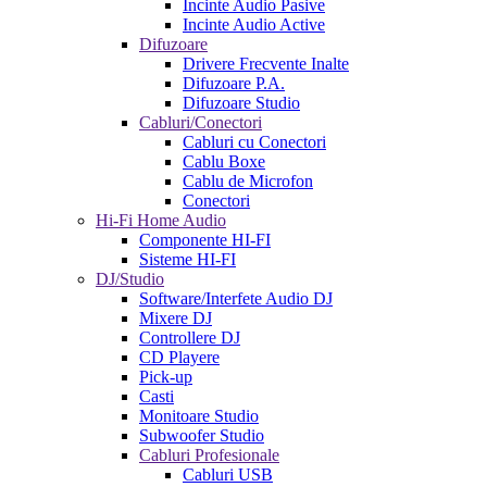
Incinte Audio Pasive
Incinte Audio Active
Difuzoare
Drivere Frecvente Inalte
Difuzoare P.A.
Difuzoare Studio
Cabluri/Conectori
Cabluri cu Conectori
Cablu Boxe
Cablu de Microfon
Conectori
Hi-Fi Home Audio
Componente HI-FI
Sisteme HI-FI
DJ/Studio
Software/Interfete Audio DJ
Mixere DJ
Controllere DJ
CD Playere
Pick-up
Casti
Monitoare Studio
Subwoofer Studio
Cabluri Profesionale
Cabluri USB