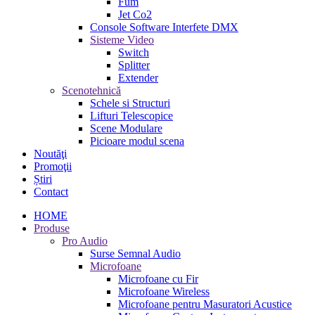
Fum
Jet Co2
Console Software Interfete DMX
Sisteme Video
Switch
Splitter
Extender
Scenotehnică
Schele si Structuri
Lifturi Telescopice
Scene Modulare
Picioare modul scena
Noutăţi
Promoţii
Știri
Contact
HOME
Produse
Pro Audio
Surse Semnal Audio
Microfoane
Microfoane cu Fir
Microfoane Wireless
Microfoane pentru Masuratori Acustice