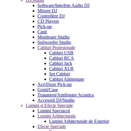
DJ/Studio
Software/Interfete Audio DJ
Mixere DJ
Controllere DJ
CD Playere
Pick-up
Casti
Monitoare Studio
Subwoofer Studio
Cabluri Profesionale
Cabluri USB
Cabluri RCA
Cabluri Jack
Cabluri XLR
Set Cabluri
Cabluri Alimentare
Ace/Doze Pick-up
Genti/Case
Tratament/Antifonare Acustica
Accesorii DJ/Studio
Lumini și Efecte Speciale
Lumini Spectacol
Lumini Arhitecturale
Lumini Arhitecturale de Exterior
Efecte Speciale