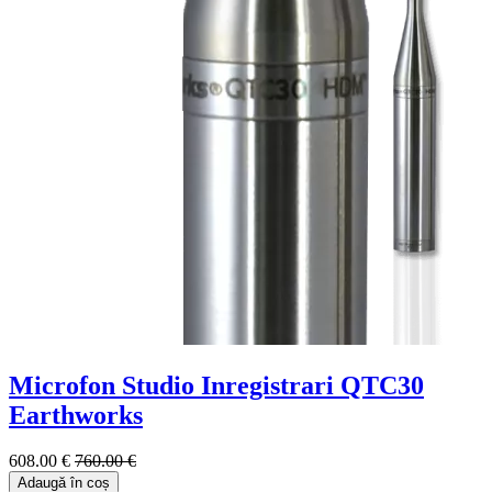
Microfon Studio Inregistrari QTC30
Earthworks
608.00 €
760.00 €
Adaugă în coș