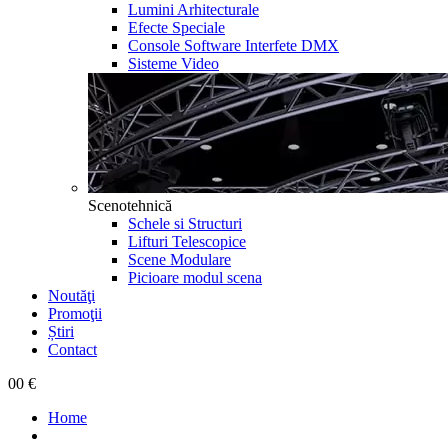
Lumini Arhitecturale
Efecte Speciale
Console Software Interfete DMX
Sisteme Video
Scenotehnică
Schele si Structuri
Lifturi Telescopice
Scene Modulare
Picioare modul scena
Noutăţi
Promoţii
Știri
Contact
0
0 €
Home