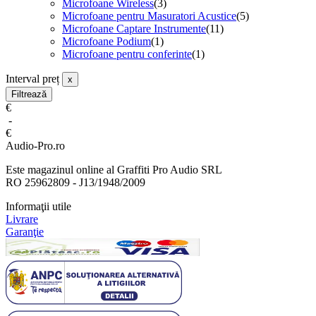
Microfoane Wireless
(3)
Microfoane pentru Masuratori Acustice
(5)
Microfoane Captare Instrumente
(11)
Microfoane Podium
(1)
Microfoane pentru conferinte
(1)
Interval preț
x
Filtrează
€
-
€
Audio-Pro.ro
Este magazinul online al Graffiti Pro Audio SRL
RO 25962809 - J13/1948/2009
Informaţii utile
Livrare
Garanţie