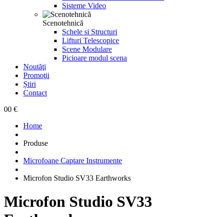
Sisteme Video
Scenotehnică
Schele si Structuri
Lifturi Telescopice
Scene Modulare
Picioare modul scena
Noutăţi
Promoţii
Știri
Contact
0
0 €
Home
Produse
Microfoane Captare Instrumente
Microfon Studio SV33 Earthworks
Microfon Studio SV33