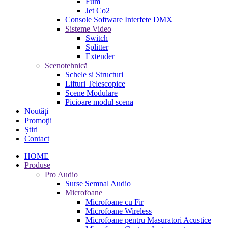
Fum
Jet Co2
Console Software Interfete DMX
Sisteme Video
Switch
Splitter
Extender
Scenotehnică
Schele si Structuri
Lifturi Telescopice
Scene Modulare
Picioare modul scena
Noutăţi
Promoţii
Știri
Contact
HOME
Produse
Pro Audio
Surse Semnal Audio
Microfoane
Microfoane cu Fir
Microfoane Wireless
Microfoane pentru Masuratori Acustice