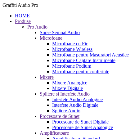
Graffiti Audio Pro
HOME
Produse
Pro Audio
Surse Semnal Audio
Microfoane
Microfoane cu Fir
Microfoane Wireless
Microfoane pentru Masuratori Acustice
Microfoane Captare Instrumente
Microfoane Podium
Microfoane pentru conferinte
Mixere
Mixere Analogice
Mixere Digitale
Splitere si Interfete Audio
Interfete Audio Analogice
Interfete Audio Digitale
Splitere Audio
Procesoare de Sunet
Procesoare de Sunet Digitale
Procesoare de Sunet Analogice
Amplificatoare
Amplificatoare Standard