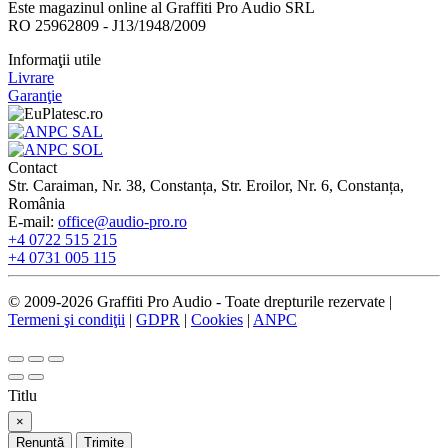
Este magazinul online al Graffiti Pro Audio SRL
RO 25962809 - J13/1948/2009
Informaţii utile
Livrare
Garanţie
Contact
Str. Caraiman, Nr. 38, Constanța, Str. Eroilor, Nr. 6, Constanța,
România
E-mail:
office@audio-pro.ro
+4 0722 515 215
+4 0731 005 115
© 2009-2026 Graffiti Pro Audio - Toate drepturile rezervate |
Termeni şi condiţii
|
GDPR
|
Cookies
|
ANPC
Titlu
×
Renunță