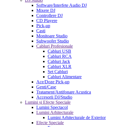
DJ/Studio
Software/Interfete Audio DJ
Mixere DJ
Controllere DJ
CD Playere
Pick-up
Casti
Monitoare Studio
Subwoofer Studio
Cabluri Profesionale
Cabluri USB
Cabluri RCA
Cabluri Jack
Cabluri XLR
Set Cabluri
Cabluri Alimentare
Ace/Doze Pick-up
Genti/Case
Tratament/Antifonare Acustica
Accesorii DJ/Studio
Lumini și Efecte Speciale
Lumini Spectacol
Lumini Arhitecturale
Lumini Arhitecturale de Exterior
Efecte Speciale