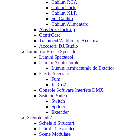
Cabluri RCA
Cabluri Jack
Cabluri XLR
Set Cabluri
Cabluri Alimentare
Ace/Doze Pick-up
Genti/Case
Tratament/Antifonare Acustica
Accesorii DJ/Studio
Lumini și Efecte Speciale
Lumini Spectacol
Lumini Arhitecturale
Lumini Arhitecturale de Exterior
Efecte Speciale
Fum
Jet Co2
Console Software Interfete DMX
Sisteme Video
Switch
Splitter
Extender
Scenotehnică
Schele si Structuri
Lifturi Telescopice
Scene Modulare