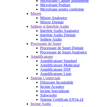
Microfoane Captare Instrumente
Microfoane Podium
Microfoane pentru conferinte
Mixere
Mixere Analogice
Mixere Digitale
Splitere si Interfete Audio
Interfete Audio Analogice
Interfete Audio Digitale
Splitere Audio
Procesoare de Sunet
Procesoare de Sunet Digitale
Procesoare de Sunet Analogice
Amplificatoare
Amplificatoare Standard
Amplificatoare Multicanal
Amplificatoare DSP
Amplificatoare Linie
Sisteme Comerciale
Difuzoare Incastrabile
Incinte Acustice
Incinte Specializate
Subwoofer
Sisteme Certificate EN54-24
Incinte Audio