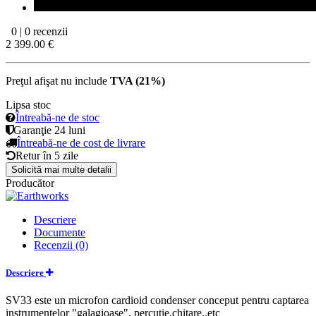
0 | 0 recenzii
2 399.00 €
Preţul afişat nu include
TVA (21%)
Lipsa stoc
Întreabă-ne de stoc
Garanţie
24 luni
Întreabă-ne de cost de livrare
Retur în
5 zile
Solicită mai multe detalii
Producător
Descriere
Documente
Recenzii (0)
Descriere
SV33 este un microfon cardioid condenser conceput pentru captarea
instrumentelor "galagioase", percutie.chitare..etc