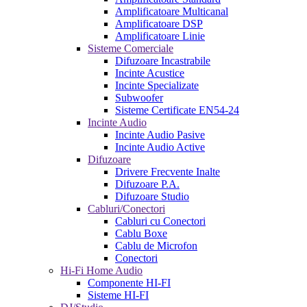
Amplificatoare Multicanal
Amplificatoare DSP
Amplificatoare Linie
Sisteme Comerciale
Difuzoare Incastrabile
Incinte Acustice
Incinte Specializate
Subwoofer
Sisteme Certificate EN54-24
Incinte Audio
Incinte Audio Pasive
Incinte Audio Active
Difuzoare
Drivere Frecvente Inalte
Difuzoare P.A.
Difuzoare Studio
Cabluri/Conectori
Cabluri cu Conectori
Cablu Boxe
Cablu de Microfon
Conectori
Hi-Fi Home Audio
Componente HI-FI
Sisteme HI-FI