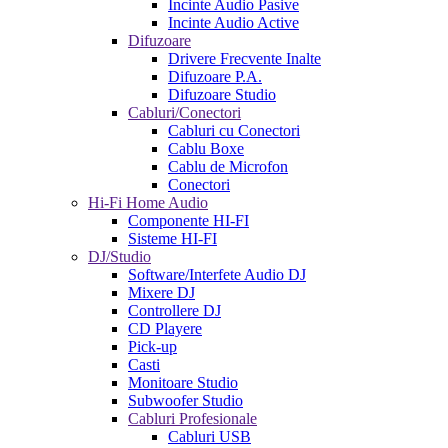
Incinte Audio Pasive
Incinte Audio Active
Difuzoare
Drivere Frecvente Inalte
Difuzoare P.A.
Difuzoare Studio
Cabluri/Conectori
Cabluri cu Conectori
Cablu Boxe
Cablu de Microfon
Conectori
Hi-Fi Home Audio
Componente HI-FI
Sisteme HI-FI
DJ/Studio
Software/Interfete Audio DJ
Mixere DJ
Controllere DJ
CD Playere
Pick-up
Casti
Monitoare Studio
Subwoofer Studio
Cabluri Profesionale
Cabluri USB