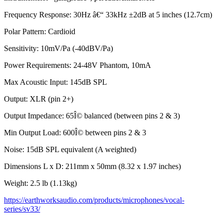
Frequency Response: 30Hz â€“ 33kHz ±2dB at 5 inches (12.7cm)
Polar Pattern: Cardioid
Sensitivity: 10mV/Pa (-40dBV/Pa)
Power Requirements: 24-48V Phantom, 10mA
Max Acoustic Input: 145dB SPL
Output: XLR (pin 2+)
Output Impedance: 65Î© balanced (between pins 2 & 3)
Min Output Load: 600Î© between pins 2 & 3
Noise: 15dB SPL equivalent (A weighted)
Dimensions L x D: 211mm x 50mm (8.32 x 1.97 inches)
Weight: 2.5 lb (1.13kg)
https://earthworksaudio.com/products/microphones/vocal-
series/sv33/