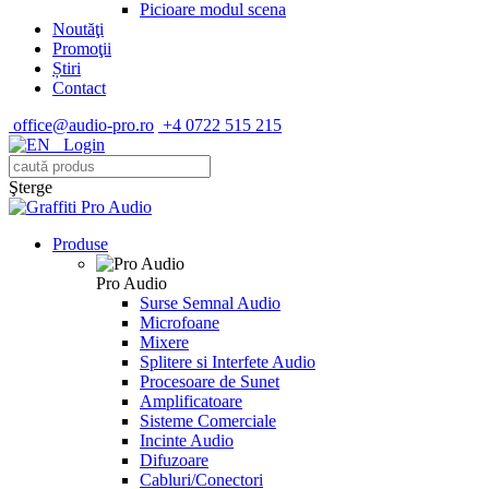
Picioare modul scena
Noutăţi
Promoţii
Știri
Contact
office@audio-pro.ro
+4 0722 515 215
Login
Şterge
Produse
Pro Audio
Surse Semnal Audio
Microfoane
Mixere
Splitere si Interfete Audio
Procesoare de Sunet
Amplificatoare
Sisteme Comerciale
Incinte Audio
Difuzoare
Cabluri/Conectori