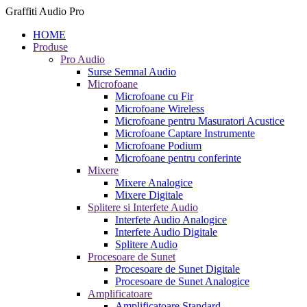
Graffiti Audio Pro
HOME
Produse
Pro Audio
Surse Semnal Audio
Microfoane
Microfoane cu Fir
Microfoane Wireless
Microfoane pentru Masuratori Acustice
Microfoane Captare Instrumente
Microfoane Podium
Microfoane pentru conferinte
Mixere
Mixere Analogice
Mixere Digitale
Splitere si Interfete Audio
Interfete Audio Analogice
Interfete Audio Digitale
Splitere Audio
Procesoare de Sunet
Procesoare de Sunet Digitale
Procesoare de Sunet Analogice
Amplificatoare
Amplificatoare Standard