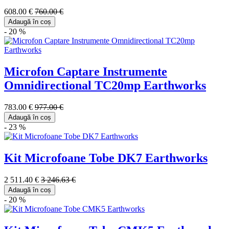
608.00 €
760.00 €
Adaugă în coș
- 20 %
Microfon Captare Instrumente
Omnidirectional TC20mp Earthworks
783.00 €
977.00 €
Adaugă în coș
- 23 %
Kit Microfoane Tobe DK7 Earthworks
2 511.40 €
3 246.63 €
Adaugă în coș
- 20 %