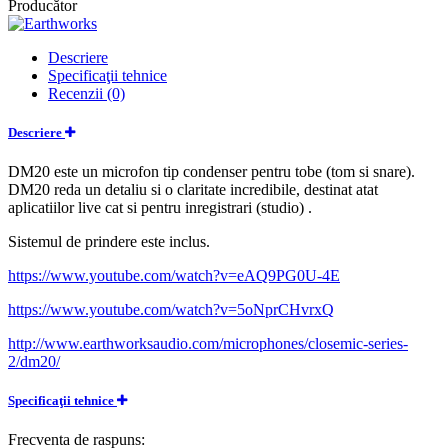
Producător
Descriere
Specificaţii tehnice
Recenzii (0)
Descriere
DM20 este un microfon tip condenser pentru tobe (tom si snare).
DM20 reda un detaliu si o claritate incredibile, destinat atat
aplicatiilor live cat si pentru inregistrari (studio) .
Sistemul de prindere este inclus.
https://www.youtube.com/watch?v=eAQ9PG0U-4E
https://www.youtube.com/watch?v=5oNprCHvrxQ
http://www.earthworksaudio.com/microphones/closemic-series-
2/dm20/
Specificaţii tehnice
Frecventa de raspuns: