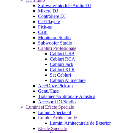
DJ/Studio
Software/Interfete Audio DJ
Mixere DJ
Controllere DJ
CD Playere
Pick-up
Casti
Monitoare Studio
Subwoofer Studio
Cabluri Profesionale
Cabluri USB
Cabluri RCA
Cabluri Jack
Cabluri XLR
Set Cabluri
Cabluri Alimentare
Ace/Doze Pick-up
Genti/Case
Tratament/Antifonare Acustica
Accesorii DJ/Studio
Lumini și Efecte Speciale
Lumini Spectacol
Lumini Arhitecturale
Lumini Arhitecturale de Exterior
Efecte Speciale