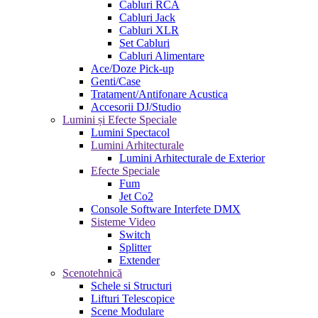
Cabluri RCA
Cabluri Jack
Cabluri XLR
Set Cabluri
Cabluri Alimentare
Ace/Doze Pick-up
Genti/Case
Tratament/Antifonare Acustica
Accesorii DJ/Studio
Lumini și Efecte Speciale
Lumini Spectacol
Lumini Arhitecturale
Lumini Arhitecturale de Exterior
Efecte Speciale
Fum
Jet Co2
Console Software Interfete DMX
Sisteme Video
Switch
Splitter
Extender
Scenotehnică
Schele si Structuri
Lifturi Telescopice
Scene Modulare