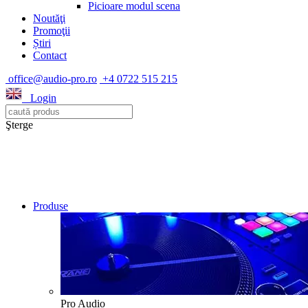
Picioare modul scena
Noutăţi
Promoţii
Știri
Contact
office@audio-pro.ro
+4 0722 515 215
Login
Şterge
Produse
Pro Audio