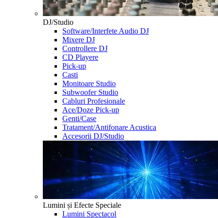
DJ/Studio
Software/Interfete Audio DJ
Mixere DJ
Controllere DJ
CD Playere
Pick-up
Casti
Monitoare Studio
Subwoofer Studio
Cabluri Profesionale
Ace/Doze Pick-up
Genti/Case
Tratament/Antifonare Acustica
Accesorii DJ/Studio
Lumini și Efecte Speciale
Lumini Spectacol