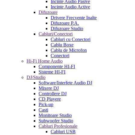
Incinte Audio Pasive
Incinte Audio Active
Difuzoare
Drivere Frecvente Inalte
Difuzoare P.A.
Difuzoare Studio
Cabluri/Conectori
Cabluri cu Conectori
Cablu Boxe
Cablu de Microfon
Conectori
Hi-Fi Home Audio
Componente HI-FI
Sisteme HI-FI
DJ/Studio
Software/Interfete Audio DJ
Mixere DJ
Controllere DJ
CD Playere
Pick-up
Casti
Monitoare Studio
Subwoofer Studio
Cabluri Profesionale
Cabluri USB