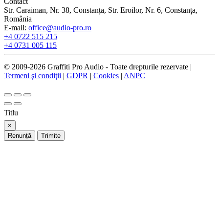
Contact
Str. Caraiman, Nr. 38, Constanța, Str. Eroilor, Nr. 6, Constanța,
România
E-mail:
office@audio-pro.ro
+4 0722 515 215
+4 0731 005 115
© 2009-2026 Graffiti Pro Audio - Toate drepturile rezervate |
Termeni şi condiţii
|
GDPR
|
Cookies
|
ANPC
Titlu
×
Renunță