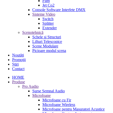
Fum
Jet Co2
Console Software Interfete DMX
Sisteme Video
Switch
Splitter
Extender
Scenotehnică
Schele si Structuri
Lifturi Telescopice
Scene Modulare
Picioare modul scena
Noutăţi
Promoţii
Știri
Contact
HOME
Produse
Pro Audio
Surse Semnal Audio
Microfoane
Microfoane cu Fir
Microfoane Wireless
Microfoane pentru Masuratori Acustice