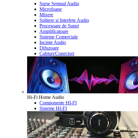
Surse Semnal Audio
Microfoane
Mixere
Splitere si Interfete Audio
Procesoare de Sunet
Amplificatoare
Sisteme Comerciale
Incinte Audio
Difuzoare
Cabluri/Conectori
Hi-Fi Home Audio
Componente HI-FI
Sisteme HI-FI