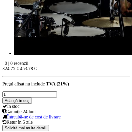
0 | 0 recenzii
324.75 €
453.78 €
Preţul afişat nu include
TVA (21%)
Adaugă în coș
În stoc
Garanţie
24 luni
Întreabă-ne de cost de livrare
Retur în
5 zile
Solicită mai multe detalii