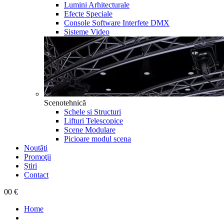
Lumini Arhitecturale
Efecte Speciale
Console Software Interfete DMX
Sisteme Video
Scenotehnică
Schele si Structuri
Lifturi Telescopice
Scene Modulare
Picioare modul scena
Noutăţi
Promoţii
Știri
Contact
0
0 €
Home