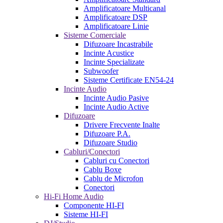
Amplificatoare Multicanal
Amplificatoare DSP
Amplificatoare Linie
Sisteme Comerciale
Difuzoare Incastrabile
Incinte Acustice
Incinte Specializate
Subwoofer
Sisteme Certificate EN54-24
Incinte Audio
Incinte Audio Pasive
Incinte Audio Active
Difuzoare
Drivere Frecvente Inalte
Difuzoare P.A.
Difuzoare Studio
Cabluri/Conectori
Cabluri cu Conectori
Cablu Boxe
Cablu de Microfon
Conectori
Hi-Fi Home Audio
Componente HI-FI
Sisteme HI-FI