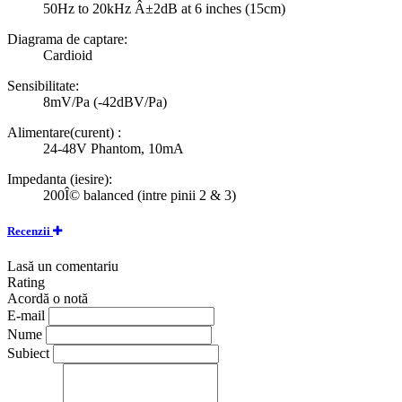
50Hz to 20kHz Â±2dB at 6 inches (15cm)
Diagrama de captare:
Cardioid
Sensibilitate:
8mV/Pa (-42dBV/Pa)
Alimentare(curent) :
24-48V Phantom, 10mA
Impedanta (iesire):
200Î© balanced (intre pinii 2 & 3)
Recenzii
Lasă un comentariu
Rating
Acordă o notă
E-mail
Nume
Subiect