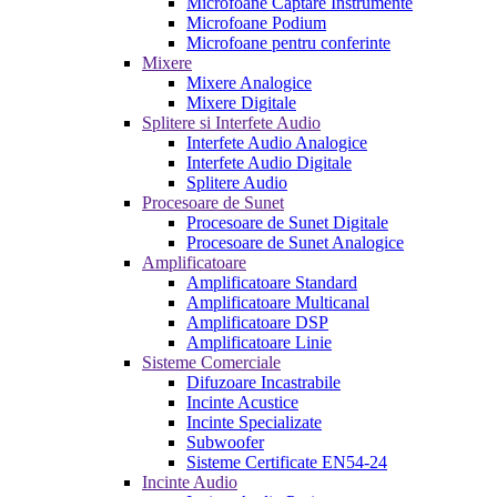
Microfoane Captare Instrumente
Microfoane Podium
Microfoane pentru conferinte
Mixere
Mixere Analogice
Mixere Digitale
Splitere si Interfete Audio
Interfete Audio Analogice
Interfete Audio Digitale
Splitere Audio
Procesoare de Sunet
Procesoare de Sunet Digitale
Procesoare de Sunet Analogice
Amplificatoare
Amplificatoare Standard
Amplificatoare Multicanal
Amplificatoare DSP
Amplificatoare Linie
Sisteme Comerciale
Difuzoare Incastrabile
Incinte Acustice
Incinte Specializate
Subwoofer
Sisteme Certificate EN54-24
Incinte Audio