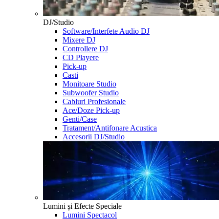
DJ/Studio
Software/Interfete Audio DJ
Mixere DJ
Controllere DJ
CD Playere
Pick-up
Casti
Monitoare Studio
Subwoofer Studio
Cabluri Profesionale
Ace/Doze Pick-up
Genti/Case
Tratament/Antifonare Acustica
Accesorii DJ/Studio
Lumini și Efecte Speciale
Lumini Spectacol