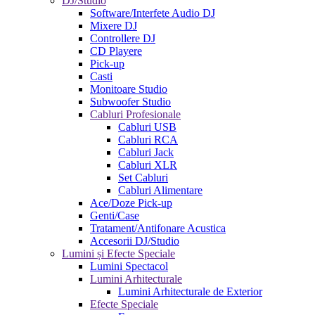
DJ/Studio
Software/Interfete Audio DJ
Mixere DJ
Controllere DJ
CD Playere
Pick-up
Casti
Monitoare Studio
Subwoofer Studio
Cabluri Profesionale
Cabluri USB
Cabluri RCA
Cabluri Jack
Cabluri XLR
Set Cabluri
Cabluri Alimentare
Ace/Doze Pick-up
Genti/Case
Tratament/Antifonare Acustica
Accesorii DJ/Studio
Lumini și Efecte Speciale
Lumini Spectacol
Lumini Arhitecturale
Lumini Arhitecturale de Exterior
Efecte Speciale