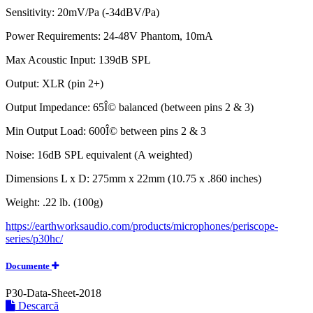
Sensitivity: 20mV/Pa (-34dBV/Pa)
Power Requirements: 24-48V Phantom, 10mA
Max Acoustic Input: 139dB SPL
Output: XLR (pin 2+)
Output Impedance: 65Î© balanced (between pins 2 & 3)
Min Output Load: 600Î© between pins 2 & 3
Noise: 16dB SPL equivalent (A weighted)
Dimensions L x D: 275mm x 22mm (10.75 x .860 inches)
Weight: .22 lb. (100g)
https://earthworksaudio.com/products/microphones/periscope-
series/p30hc/
Documente
P30-Data-Sheet-2018
Descarcă