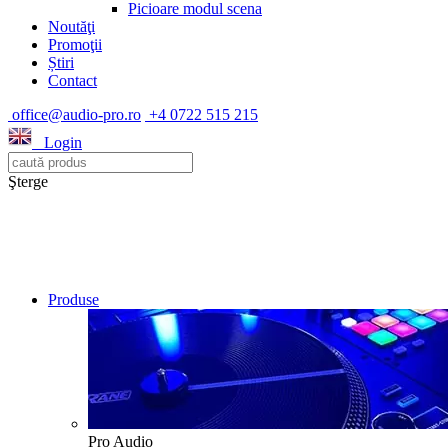
Picioare modul scena
Noutăţi
Promoţii
Știri
Contact
office@audio-pro.ro
+4 0722 515 215
Login
Şterge
Produse
Pro Audio