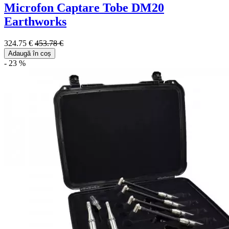
Microfon Captare Tobe DM20
Earthworks
324.75 €
453.78 €
Adaugă în coș
- 23 %