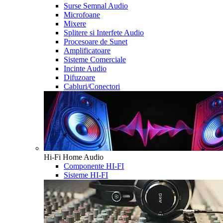
Surse Semnal Audio
Microfoane
Mixere
Splitere si Interfete Audio
Procesoare de Sunet
Amplificatoare
Sisteme Comerciale
Incinte Audio
Difuzoare
Cabluri/Conectori
Hi-Fi Home Audio
Componente HI-FI
Sisteme HI-FI