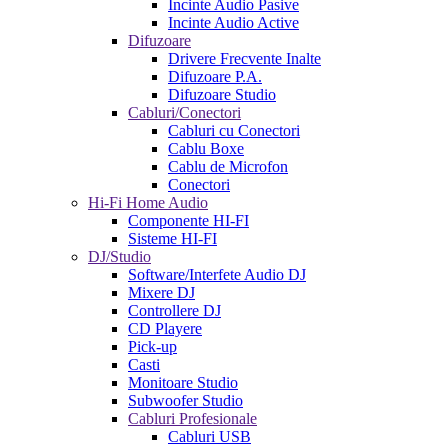
Incinte Audio Pasive
Incinte Audio Active
Difuzoare
Drivere Frecvente Inalte
Difuzoare P.A.
Difuzoare Studio
Cabluri/Conectori
Cabluri cu Conectori
Cablu Boxe
Cablu de Microfon
Conectori
Hi-Fi Home Audio
Componente HI-FI
Sisteme HI-FI
DJ/Studio
Software/Interfete Audio DJ
Mixere DJ
Controllere DJ
CD Playere
Pick-up
Casti
Monitoare Studio
Subwoofer Studio
Cabluri Profesionale
Cabluri USB