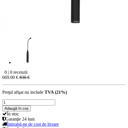
0 | 0 recenzii
669.00 €
836 €
Preţul afişat nu include
TVA (21%)
Adaugă în coș
În stoc
Garanţie
24 luni
Întreabă-ne de cost de livrare