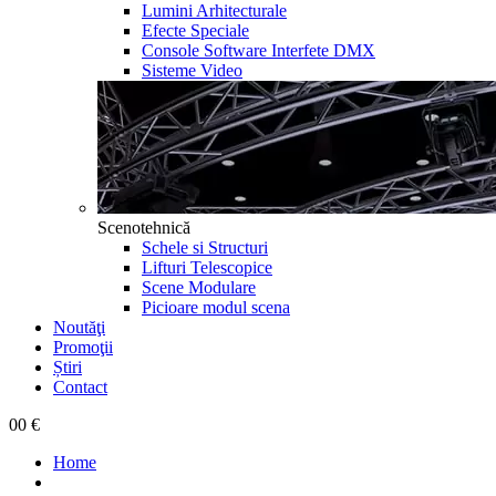
Lumini Arhitecturale
Efecte Speciale
Console Software Interfete DMX
Sisteme Video
Scenotehnică
Schele si Structuri
Lifturi Telescopice
Scene Modulare
Picioare modul scena
Noutăţi
Promoţii
Știri
Contact
0
0 €
Home