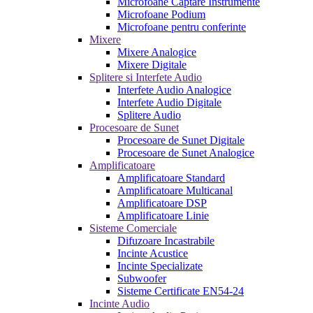
Microfoane Captare Instrumente
Microfoane Podium
Microfoane pentru conferinte
Mixere
Mixere Analogice
Mixere Digitale
Splitere si Interfete Audio
Interfete Audio Analogice
Interfete Audio Digitale
Splitere Audio
Procesoare de Sunet
Procesoare de Sunet Digitale
Procesoare de Sunet Analogice
Amplificatoare
Amplificatoare Standard
Amplificatoare Multicanal
Amplificatoare DSP
Amplificatoare Linie
Sisteme Comerciale
Difuzoare Incastrabile
Incinte Acustice
Incinte Specializate
Subwoofer
Sisteme Certificate EN54-24
Incinte Audio