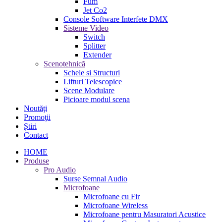
Fum
Jet Co2
Console Software Interfete DMX
Sisteme Video
Switch
Splitter
Extender
Scenotehnică
Schele si Structuri
Lifturi Telescopice
Scene Modulare
Picioare modul scena
Noutăţi
Promoţii
Știri
Contact
HOME
Produse
Pro Audio
Surse Semnal Audio
Microfoane
Microfoane cu Fir
Microfoane Wireless
Microfoane pentru Masuratori Acustice