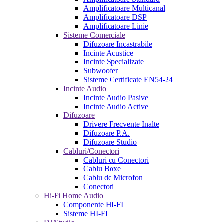
Amplificatoare Multicanal
Amplificatoare DSP
Amplificatoare Linie
Sisteme Comerciale
Difuzoare Incastrabile
Incinte Acustice
Incinte Specializate
Subwoofer
Sisteme Certificate EN54-24
Incinte Audio
Incinte Audio Pasive
Incinte Audio Active
Difuzoare
Drivere Frecvente Inalte
Difuzoare P.A.
Difuzoare Studio
Cabluri/Conectori
Cabluri cu Conectori
Cablu Boxe
Cablu de Microfon
Conectori
Hi-Fi Home Audio
Componente HI-FI
Sisteme HI-FI