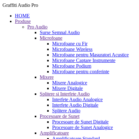
Graffiti Audio Pro
HOME
Produse
Pro Audio
Surse Semnal Audio
Microfoane
Microfoane cu Fir
Microfoane Wireless
Microfoane pentru Masuratori Acustice
Microfoane Captare Instrumente
Microfoane Podium
Microfoane pentru conferinte
Mixere
Mixere Analogice
Mixere Digitale
Splitere si Interfete Audio
Interfete Audio Analogice
Interfete Audio Digitale
Splitere Audio
Procesoare de Sunet
Procesoare de Sunet Digitale
Procesoare de Sunet Analogice
Amplificatoare
Amplificatoare Standard