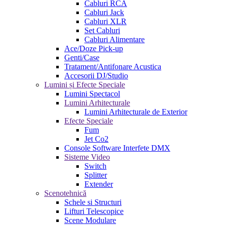
Cabluri RCA
Cabluri Jack
Cabluri XLR
Set Cabluri
Cabluri Alimentare
Ace/Doze Pick-up
Genti/Case
Tratament/Antifonare Acustica
Accesorii DJ/Studio
Lumini și Efecte Speciale
Lumini Spectacol
Lumini Arhitecturale
Lumini Arhitecturale de Exterior
Efecte Speciale
Fum
Jet Co2
Console Software Interfete DMX
Sisteme Video
Switch
Splitter
Extender
Scenotehnică
Schele si Structuri
Lifturi Telescopice
Scene Modulare