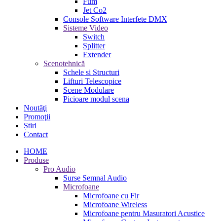
Fum
Jet Co2
Console Software Interfete DMX
Sisteme Video
Switch
Splitter
Extender
Scenotehnică
Schele si Structuri
Lifturi Telescopice
Scene Modulare
Picioare modul scena
Noutăţi
Promoţii
Știri
Contact
HOME
Produse
Pro Audio
Surse Semnal Audio
Microfoane
Microfoane cu Fir
Microfoane Wireless
Microfoane pentru Masuratori Acustice