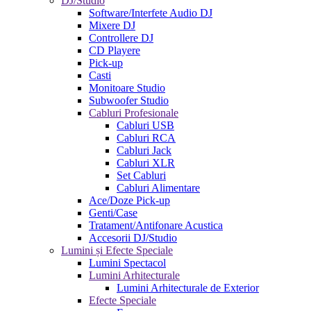
DJ/Studio
Software/Interfete Audio DJ
Mixere DJ
Controllere DJ
CD Playere
Pick-up
Casti
Monitoare Studio
Subwoofer Studio
Cabluri Profesionale
Cabluri USB
Cabluri RCA
Cabluri Jack
Cabluri XLR
Set Cabluri
Cabluri Alimentare
Ace/Doze Pick-up
Genti/Case
Tratament/Antifonare Acustica
Accesorii DJ/Studio
Lumini și Efecte Speciale
Lumini Spectacol
Lumini Arhitecturale
Lumini Arhitecturale de Exterior
Efecte Speciale