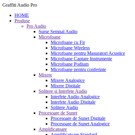
Graffiti Audio Pro
HOME
Produse
Pro Audio
Surse Semnal Audio
Microfoane
Microfoane cu Fir
Microfoane Wireless
Microfoane pentru Masuratori Acustice
Microfoane Captare Instrumente
Microfoane Podium
Microfoane pentru conferinte
Mixere
Mixere Analogice
Mixere Digitale
Splitere si Interfete Audio
Interfete Audio Analogice
Interfete Audio Digitale
Splitere Audio
Procesoare de Sunet
Procesoare de Sunet Digitale
Procesoare de Sunet Analogice
Amplificatoare
Amplificatoare Standard