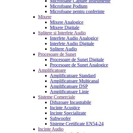
Microfoane Captare Instrumente
Microfoane Podium
Microfoane pentru conferinte
Mixere
Mixere Analogice
Mixere Digitale
Splitere si Interfete Audio
Interfete Audio Analogice
Interfete Audio Digitale
Splitere Audio
Procesoare de Sunet
Procesoare de Sunet Digitale
Procesoare de Sunet Analogice
Amplificatoare
Amplificatoare Standard
Amplificatoare Multicanal
Amplificatoare DSP
Amplificatoare Linie
Sisteme Comerciale
Difuzoare Incastrabile
Incinte Acustice
Incinte Specializate
Subwoofer
Sisteme Certificate EN54-24
Incinte Audio