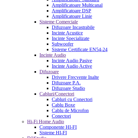
Amplificatoare Multicanal
Amplificatoare DSP
Amplificatoare Linie
Sisteme Comerciale
Difuzoare Incastrabile
Incinte Acustice
Incinte Specializate
Subwoofer
Sisteme Certificate EN54-24
Incinte Audio
Incinte Audio Pasive
Incinte Audio Active
Difuzoare
Drivere Frecvente Inalte
Difuzoare P.A.
Difuzoare Studio
Cabluri/Conectori
Cabluri cu Conectori
Cablu Boxe
Cablu de Microfon
Conectori
Hi-Fi Home Audio
Componente HI-FI
Sisteme HI-FI