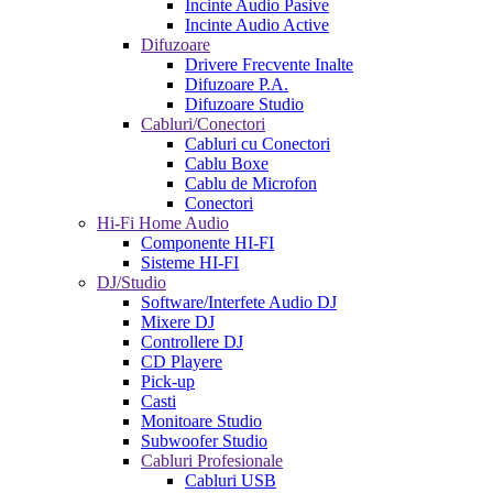
Incinte Audio Pasive
Incinte Audio Active
Difuzoare
Drivere Frecvente Inalte
Difuzoare P.A.
Difuzoare Studio
Cabluri/Conectori
Cabluri cu Conectori
Cablu Boxe
Cablu de Microfon
Conectori
Hi-Fi Home Audio
Componente HI-FI
Sisteme HI-FI
DJ/Studio
Software/Interfete Audio DJ
Mixere DJ
Controllere DJ
CD Playere
Pick-up
Casti
Monitoare Studio
Subwoofer Studio
Cabluri Profesionale
Cabluri USB