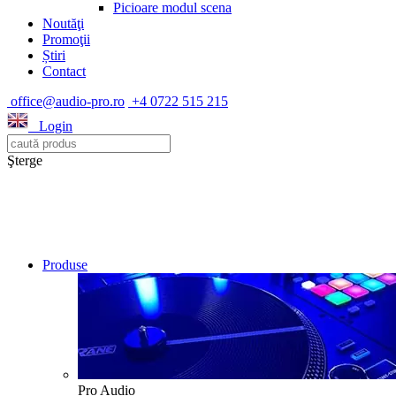
Picioare modul scena
Noutăţi
Promoţii
Știri
Contact
office@audio-pro.ro
+4 0722 515 215
Login
Şterge
Produse
Pro Audio