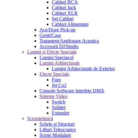
Cabluri RCA
Cabluri Jack
Cabluri XLR
Set Cabluri
Cabluri Alimentare
Ace/Doze Pick-up
Genti/Case
Tratament/Antifonare Acustica
Accesorii DJ/Studio
Lumini și Efecte Speciale
Lumini Spectacol
Lumini Arhitecturale
Lumini Arhitecturale de Exterior
Efecte Speciale
Fum
Jet Co2
Console Software Interfete DMX
Sisteme Video
Switch
Splitter
Extender
Scenotehnică
Schele si Structuri
Lifturi Telescopice
Scene Modulare