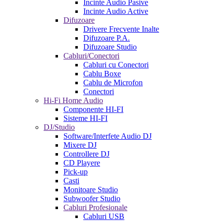
Incinte Audio Pasive
Incinte Audio Active
Difuzoare
Drivere Frecvente Inalte
Difuzoare P.A.
Difuzoare Studio
Cabluri/Conectori
Cabluri cu Conectori
Cablu Boxe
Cablu de Microfon
Conectori
Hi-Fi Home Audio
Componente HI-FI
Sisteme HI-FI
DJ/Studio
Software/Interfete Audio DJ
Mixere DJ
Controllere DJ
CD Playere
Pick-up
Casti
Monitoare Studio
Subwoofer Studio
Cabluri Profesionale
Cabluri USB