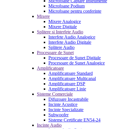
Microfoane Captare Instrumente
Microfoane Podium
Microfoane pentru conferinte
Mixere
Mixere Analogice
Mixere Digitale
Splitere si Interfete Audio
Interfete Audio Analogice
Interfete Audio Digitale
Splitere Audio
Procesoare de Sunet
Procesoare de Sunet Digitale
Procesoare de Sunet Analogice
Amplificatoare
Amplificatoare Standard
Amplificatoare Multicanal
Amplificatoare DSP
Amplificatoare Linie
Sisteme Comerciale
Difuzoare Incastrabile
Incinte Acustice
Incinte Specializate
Subwoofer
Sisteme Certificate EN54-24
Incinte Audio