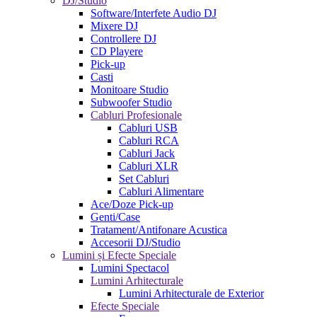
DJ/Studio
Software/Interfete Audio DJ
Mixere DJ
Controllere DJ
CD Playere
Pick-up
Casti
Monitoare Studio
Subwoofer Studio
Cabluri Profesionale
Cabluri USB
Cabluri RCA
Cabluri Jack
Cabluri XLR
Set Cabluri
Cabluri Alimentare
Ace/Doze Pick-up
Genti/Case
Tratament/Antifonare Acustica
Accesorii DJ/Studio
Lumini și Efecte Speciale
Lumini Spectacol
Lumini Arhitecturale
Lumini Arhitecturale de Exterior
Efecte Speciale