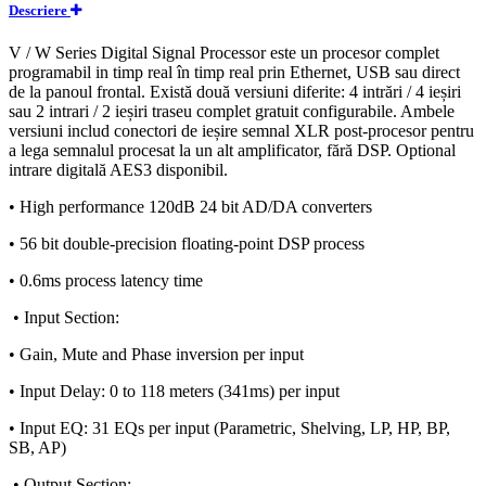
Descriere
V / W Series Digital Signal Processor este un procesor complet
programabil in timp real în timp real prin Ethernet, USB sau direct
de la panoul frontal. Există două versiuni diferite: 4 intrări / 4 ieșiri
sau 2 intrari / 2 ieșiri traseu complet gratuit configurabile. Ambele
versiuni includ conectori de ieșire semnal XLR post-procesor pentru
a lega semnalul procesat la un alt amplificator, fără DSP. Optional
intrare digitală AES3 disponibil.
• High performance 120dB 24 bit AD/DA converters
• 56 bit double-precision floating-point DSP process
• 0.6ms process latency time
• Input Section:
• Gain, Mute and Phase inversion per input
• Input Delay: 0 to 118 meters (341ms) per input
• Input EQ: 31 EQs per input (Parametric, Shelving, LP, HP, BP,
SB, AP)
• Output Section: