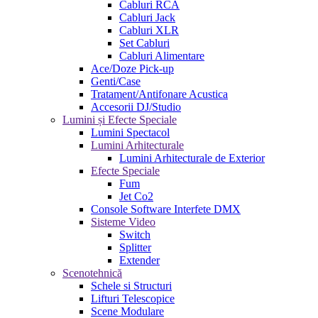
Cabluri RCA
Cabluri Jack
Cabluri XLR
Set Cabluri
Cabluri Alimentare
Ace/Doze Pick-up
Genti/Case
Tratament/Antifonare Acustica
Accesorii DJ/Studio
Lumini și Efecte Speciale
Lumini Spectacol
Lumini Arhitecturale
Lumini Arhitecturale de Exterior
Efecte Speciale
Fum
Jet Co2
Console Software Interfete DMX
Sisteme Video
Switch
Splitter
Extender
Scenotehnică
Schele si Structuri
Lifturi Telescopice
Scene Modulare