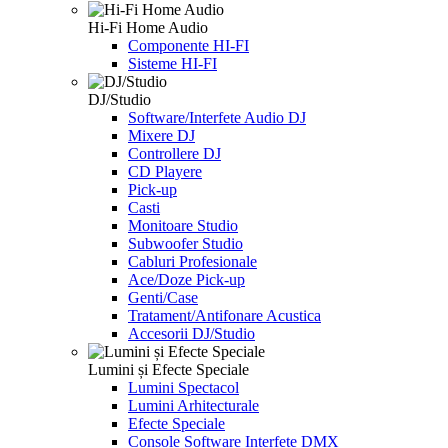
Hi-Fi Home Audio
Componente HI-FI
Sisteme HI-FI
DJ/Studio
Software/Interfete Audio DJ
Mixere DJ
Controllere DJ
CD Playere
Pick-up
Casti
Monitoare Studio
Subwoofer Studio
Cabluri Profesionale
Ace/Doze Pick-up
Genti/Case
Tratament/Antifonare Acustica
Accesorii DJ/Studio
Lumini și Efecte Speciale
Lumini Spectacol
Lumini Arhitecturale
Efecte Speciale
Console Software Interfete DMX