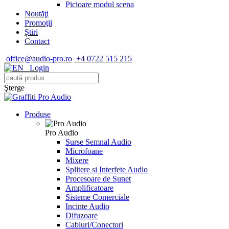
Picioare modul scena
Noutăţi
Promoţii
Știri
Contact
office@audio-pro.ro
+4 0722 515 215
Login
Şterge
Produse
Pro Audio
Surse Semnal Audio
Microfoane
Mixere
Splitere si Interfete Audio
Procesoare de Sunet
Amplificatoare
Sisteme Comerciale
Incinte Audio
Difuzoare
Cabluri/Conectori