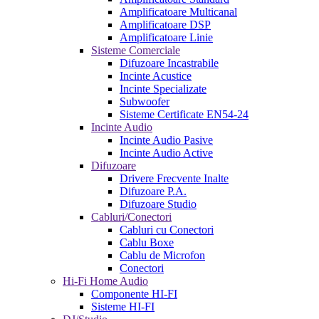
Amplificatoare Multicanal
Amplificatoare DSP
Amplificatoare Linie
Sisteme Comerciale
Difuzoare Incastrabile
Incinte Acustice
Incinte Specializate
Subwoofer
Sisteme Certificate EN54-24
Incinte Audio
Incinte Audio Pasive
Incinte Audio Active
Difuzoare
Drivere Frecvente Inalte
Difuzoare P.A.
Difuzoare Studio
Cabluri/Conectori
Cabluri cu Conectori
Cablu Boxe
Cablu de Microfon
Conectori
Hi-Fi Home Audio
Componente HI-FI
Sisteme HI-FI