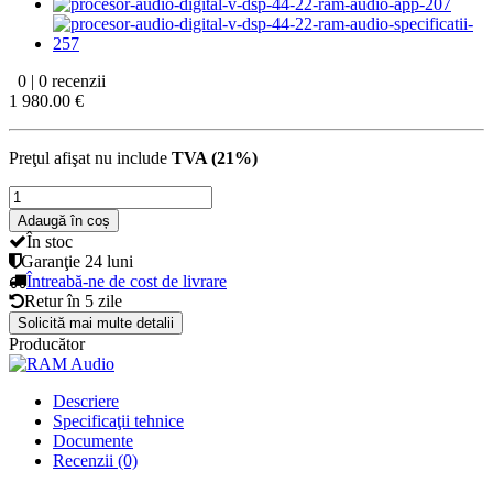
0 | 0 recenzii
1 980.00 €
Preţul afişat nu include
TVA (21%)
Adaugă în coș
În stoc
Garanţie
24 luni
Întreabă-ne de cost de livrare
Retur în
5 zile
Solicită mai multe detalii
Producător
Descriere
Specificaţii tehnice
Documente
Recenzii (0)