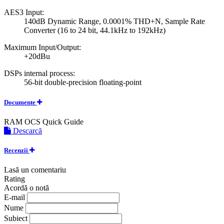
AES3 Input:
140dB Dynamic Range, 0.0001% THD+N, Sample Rate
Converter (16 to 24 bit, 44.1kHz to 192kHz)
Maximum Input/Output:
+20dBu
DSPs internal process:
56-bit double-precision floating-point
Documente
RAM OCS Quick Guide
Descarcă
Recenzii
Lasă un comentariu
Rating
Acordă o notă
E-mail
Nume
Subiect