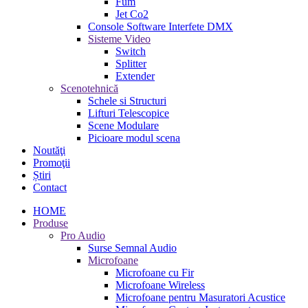
Fum
Jet Co2
Console Software Interfete DMX
Sisteme Video
Switch
Splitter
Extender
Scenotehnică
Schele si Structuri
Lifturi Telescopice
Scene Modulare
Picioare modul scena
Noutăţi
Promoţii
Știri
Contact
HOME
Produse
Pro Audio
Surse Semnal Audio
Microfoane
Microfoane cu Fir
Microfoane Wireless
Microfoane pentru Masuratori Acustice