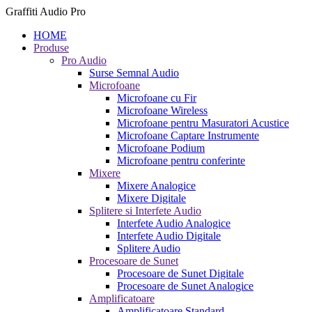
Graffiti Audio Pro
HOME
Produse
Pro Audio
Surse Semnal Audio
Microfoane
Microfoane cu Fir
Microfoane Wireless
Microfoane pentru Masuratori Acustice
Microfoane Captare Instrumente
Microfoane Podium
Microfoane pentru conferinte
Mixere
Mixere Analogice
Mixere Digitale
Splitere si Interfete Audio
Interfete Audio Analogice
Interfete Audio Digitale
Splitere Audio
Procesoare de Sunet
Procesoare de Sunet Digitale
Procesoare de Sunet Analogice
Amplificatoare
Amplificatoare Standard