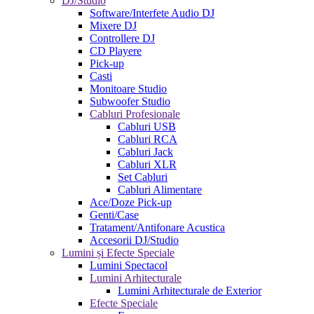
DJ/Studio
Software/Interfete Audio DJ
Mixere DJ
Controllere DJ
CD Playere
Pick-up
Casti
Monitoare Studio
Subwoofer Studio
Cabluri Profesionale
Cabluri USB
Cabluri RCA
Cabluri Jack
Cabluri XLR
Set Cabluri
Cabluri Alimentare
Ace/Doze Pick-up
Genti/Case
Tratament/Antifonare Acustica
Accesorii DJ/Studio
Lumini și Efecte Speciale
Lumini Spectacol
Lumini Arhitecturale
Lumini Arhitecturale de Exterior
Efecte Speciale