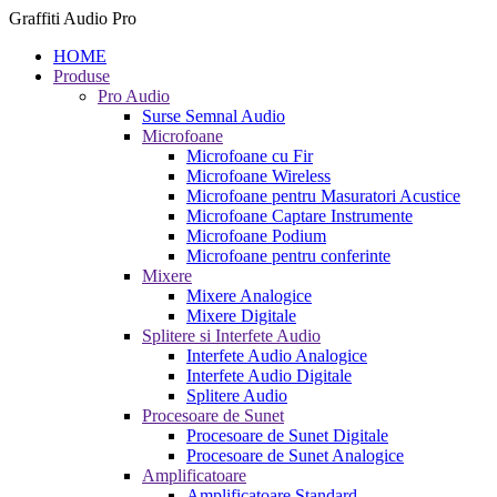
Graffiti Audio Pro
HOME
Produse
Pro Audio
Surse Semnal Audio
Microfoane
Microfoane cu Fir
Microfoane Wireless
Microfoane pentru Masuratori Acustice
Microfoane Captare Instrumente
Microfoane Podium
Microfoane pentru conferinte
Mixere
Mixere Analogice
Mixere Digitale
Splitere si Interfete Audio
Interfete Audio Analogice
Interfete Audio Digitale
Splitere Audio
Procesoare de Sunet
Procesoare de Sunet Digitale
Procesoare de Sunet Analogice
Amplificatoare
Amplificatoare Standard