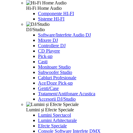
Hi-Fi Home Audio
Componente HI-FI
Sisteme HI-FI
DJ/Studio
Software/Interfete Audio DJ
Mixere DJ
Controllere DJ
CD Playere
Pick-up
Casti
Monitoare Studio
Subwoofer Studio
Cabluri Profesionale
Ace/Doze Pick-up
Genti/Case
Tratament/Antifonare Acustica
Accesorii DJ/Studio
Lumini și Efecte Speciale
Lumini Spectacol
Lumini Arhitecturale
Efecte Speciale
Console Software Interfete DMX