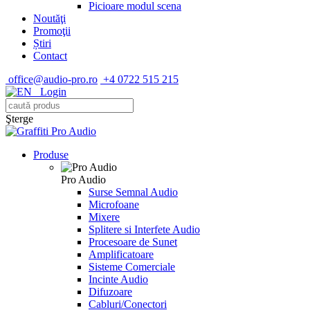
Picioare modul scena
Noutăţi
Promoţii
Știri
Contact
office@audio-pro.ro
+4 0722 515 215
Login
Şterge
Produse
Pro Audio
Surse Semnal Audio
Microfoane
Mixere
Splitere si Interfete Audio
Procesoare de Sunet
Amplificatoare
Sisteme Comerciale
Incinte Audio
Difuzoare
Cabluri/Conectori