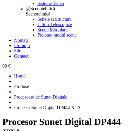
Sisteme Video
Scenotehnică
Schele si Structuri
Lifturi Telescopice
Scene Modulare
Picioare modul scena
Noutăţi
Promoţii
Știri
Contact
0
0 €
Home
Produse
Procesoare de Sunet Digitale
Procesor Sunet Digital DP444 XTA
Procesor Sunet Digital DP444