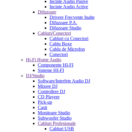
Incinte Audio Pasive
Incinte Audio Active
Difuzoare
Drivere Frecvente Inalte
Difuzoare P.A.
Difuzoare Studio
Cabluri/Conectori
Cabluri cu Conectori
Cablu Boxe
Cablu de Microfon
Conectori
Hi-Fi Home Audio
Componente HI-FI
Sisteme HI-FI
DJ/Studio
Software/Interfete Audio DJ
Mixere DJ
Controllere DJ
CD Playere
Pick-up
Casti
Monitoare Studio
Subwoofer Studio
Cabluri Profesionale
Cabluri USB