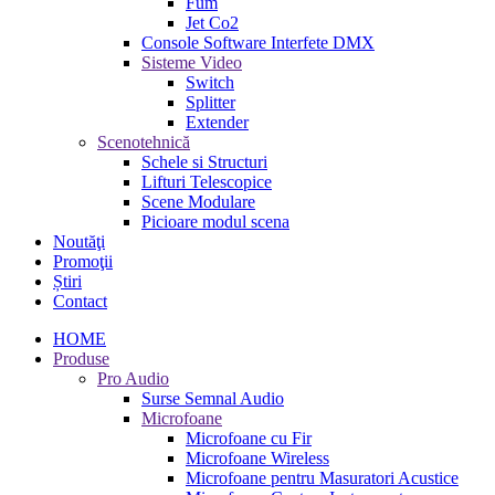
Fum
Jet Co2
Console Software Interfete DMX
Sisteme Video
Switch
Splitter
Extender
Scenotehnică
Schele si Structuri
Lifturi Telescopice
Scene Modulare
Picioare modul scena
Noutăţi
Promoţii
Știri
Contact
HOME
Produse
Pro Audio
Surse Semnal Audio
Microfoane
Microfoane cu Fir
Microfoane Wireless
Microfoane pentru Masuratori Acustice