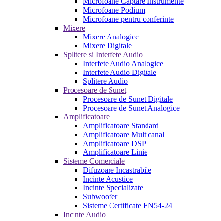
Microfoane Captare Instrumente
Microfoane Podium
Microfoane pentru conferinte
Mixere
Mixere Analogice
Mixere Digitale
Splitere si Interfete Audio
Interfete Audio Analogice
Interfete Audio Digitale
Splitere Audio
Procesoare de Sunet
Procesoare de Sunet Digitale
Procesoare de Sunet Analogice
Amplificatoare
Amplificatoare Standard
Amplificatoare Multicanal
Amplificatoare DSP
Amplificatoare Linie
Sisteme Comerciale
Difuzoare Incastrabile
Incinte Acustice
Incinte Specializate
Subwoofer
Sisteme Certificate EN54-24
Incinte Audio