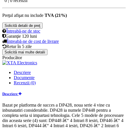
0 | 0 recenzii
Preţul afişat nu include
TVA (21%)
Solicită detalii de preţ
Întreabă-ne de stoc
Garanţie
120 luni
Întreabă-ne de cost de livrare
Retur în
5 zile
Solicită mai multe detalii
Producător
Descriere
Documente
Recenzii (0)
Descriere
Bazat pe platforma de succes a DP428, noua serie 4 vine cu
inbunatatiri considerabile. DP428 ia numele DP448 pentru a
completa seria si impartasi tehnologia. Cele 5 modele de procesoare
din aceasta serie (4) sunt: DP448 â€“ 4 Intrari 8 iesiri, DP446 â€“ 4
Intrari 6 iesiri, DP444 â€“ 4 Intrari 4 iesiri, DP426 â€“ 2 Intrari 6