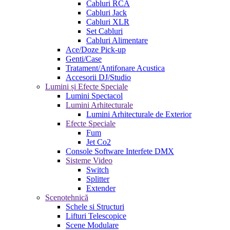
Cabluri RCA
Cabluri Jack
Cabluri XLR
Set Cabluri
Cabluri Alimentare
Ace/Doze Pick-up
Genti/Case
Tratament/Antifonare Acustica
Accesorii DJ/Studio
Lumini și Efecte Speciale
Lumini Spectacol
Lumini Arhitecturale
Lumini Arhitecturale de Exterior
Efecte Speciale
Fum
Jet Co2
Console Software Interfete DMX
Sisteme Video
Switch
Splitter
Extender
Scenotehnică
Schele si Structuri
Lifturi Telescopice
Scene Modulare