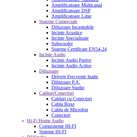
Amplificatoare Multicanal
Amplificatoare DSP
Amplificatoare Linie
Sisteme Comerciale
Difuzoare Incastrabile
Incinte Acustice
Incinte Specializate
Subwoofer
Sisteme Certificate EN54-24
Incinte Audio
Incinte Audio Pasive
Incinte Audio Active
Difuzoare
Drivere Frecvente Inalte
Difuzoare P.A.
Difuzoare Studio
Cabluri/Conectori
Cabluri cu Conectori
Cablu Boxe
Cablu de Microfon
Conectori
Hi-Fi Home Audio
Componente HI-FI
Sisteme HI-FI