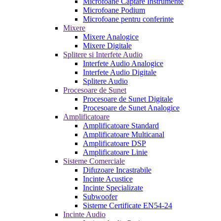
Microfoane Captare Instrumente
Microfoane Podium
Microfoane pentru conferinte
Mixere
Mixere Analogice
Mixere Digitale
Splitere si Interfete Audio
Interfete Audio Analogice
Interfete Audio Digitale
Splitere Audio
Procesoare de Sunet
Procesoare de Sunet Digitale
Procesoare de Sunet Analogice
Amplificatoare
Amplificatoare Standard
Amplificatoare Multicanal
Amplificatoare DSP
Amplificatoare Linie
Sisteme Comerciale
Difuzoare Incastrabile
Incinte Acustice
Incinte Specializate
Subwoofer
Sisteme Certificate EN54-24
Incinte Audio