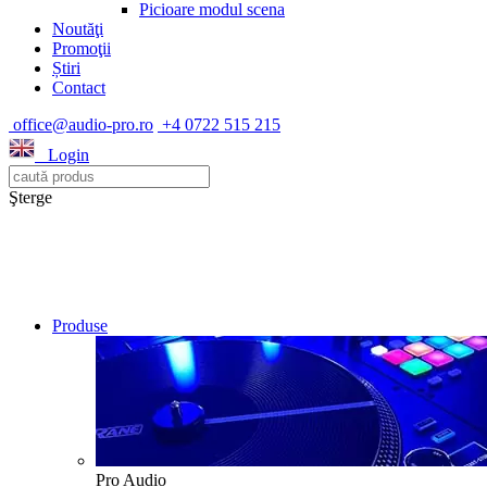
Picioare modul scena
Noutăţi
Promoţii
Știri
Contact
office@audio-pro.ro
+4 0722 515 215
Login
Şterge
Produse
Pro Audio