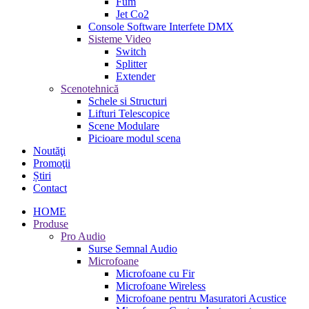
Fum
Jet Co2
Console Software Interfete DMX
Sisteme Video
Switch
Splitter
Extender
Scenotehnică
Schele si Structuri
Lifturi Telescopice
Scene Modulare
Picioare modul scena
Noutăţi
Promoţii
Știri
Contact
HOME
Produse
Pro Audio
Surse Semnal Audio
Microfoane
Microfoane cu Fir
Microfoane Wireless
Microfoane pentru Masuratori Acustice