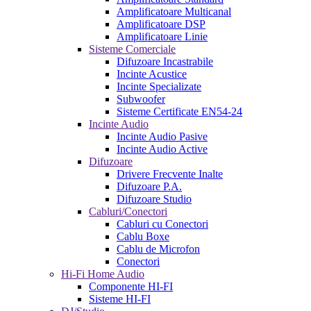
Amplificatoare Multicanal
Amplificatoare DSP
Amplificatoare Linie
Sisteme Comerciale
Difuzoare Incastrabile
Incinte Acustice
Incinte Specializate
Subwoofer
Sisteme Certificate EN54-24
Incinte Audio
Incinte Audio Pasive
Incinte Audio Active
Difuzoare
Drivere Frecvente Inalte
Difuzoare P.A.
Difuzoare Studio
Cabluri/Conectori
Cabluri cu Conectori
Cablu Boxe
Cablu de Microfon
Conectori
Hi-Fi Home Audio
Componente HI-FI
Sisteme HI-FI