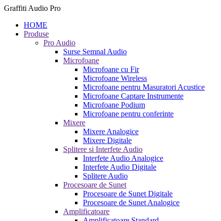
Graffiti Audio Pro
HOME
Produse
Pro Audio
Surse Semnal Audio
Microfoane
Microfoane cu Fir
Microfoane Wireless
Microfoane pentru Masuratori Acustice
Microfoane Captare Instrumente
Microfoane Podium
Microfoane pentru conferinte
Mixere
Mixere Analogice
Mixere Digitale
Splitere si Interfete Audio
Interfete Audio Analogice
Interfete Audio Digitale
Splitere Audio
Procesoare de Sunet
Procesoare de Sunet Digitale
Procesoare de Sunet Analogice
Amplificatoare
Amplificatoare Standard