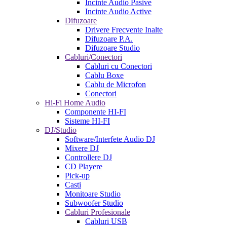
Incinte Audio Pasive
Incinte Audio Active
Difuzoare
Drivere Frecvente Inalte
Difuzoare P.A.
Difuzoare Studio
Cabluri/Conectori
Cabluri cu Conectori
Cablu Boxe
Cablu de Microfon
Conectori
Hi-Fi Home Audio
Componente HI-FI
Sisteme HI-FI
DJ/Studio
Software/Interfete Audio DJ
Mixere DJ
Controllere DJ
CD Playere
Pick-up
Casti
Monitoare Studio
Subwoofer Studio
Cabluri Profesionale
Cabluri USB