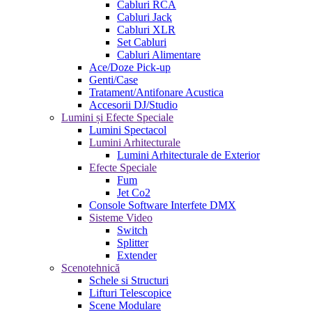
Cabluri RCA
Cabluri Jack
Cabluri XLR
Set Cabluri
Cabluri Alimentare
Ace/Doze Pick-up
Genti/Case
Tratament/Antifonare Acustica
Accesorii DJ/Studio
Lumini și Efecte Speciale
Lumini Spectacol
Lumini Arhitecturale
Lumini Arhitecturale de Exterior
Efecte Speciale
Fum
Jet Co2
Console Software Interfete DMX
Sisteme Video
Switch
Splitter
Extender
Scenotehnică
Schele si Structuri
Lifturi Telescopice
Scene Modulare