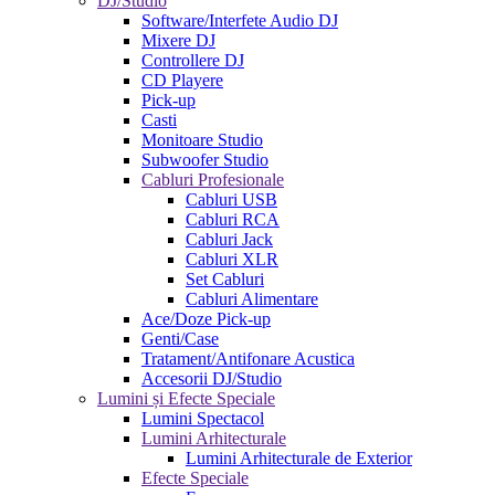
DJ/Studio
Software/Interfete Audio DJ
Mixere DJ
Controllere DJ
CD Playere
Pick-up
Casti
Monitoare Studio
Subwoofer Studio
Cabluri Profesionale
Cabluri USB
Cabluri RCA
Cabluri Jack
Cabluri XLR
Set Cabluri
Cabluri Alimentare
Ace/Doze Pick-up
Genti/Case
Tratament/Antifonare Acustica
Accesorii DJ/Studio
Lumini și Efecte Speciale
Lumini Spectacol
Lumini Arhitecturale
Lumini Arhitecturale de Exterior
Efecte Speciale