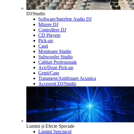
DJ/Studio
Software/Interfete Audio DJ
Mixere DJ
Controllere DJ
CD Playere
Pick-up
Casti
Monitoare Studio
Subwoofer Studio
Cabluri Profesionale
Ace/Doze Pick-up
Genti/Case
Tratament/Antifonare Acustica
Accesorii DJ/Studio
Lumini și Efecte Speciale
Lumini Spectacol