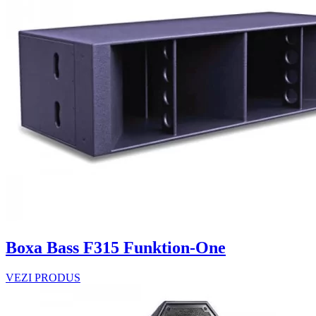
Boxa Bass F315 Funktion-One
VEZI PRODUS