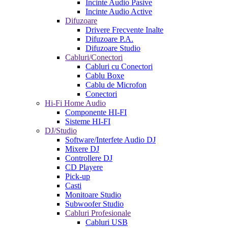
Incinte Audio Pasive
Incinte Audio Active
Difuzoare
Drivere Frecvente Inalte
Difuzoare P.A.
Difuzoare Studio
Cabluri/Conectori
Cabluri cu Conectori
Cablu Boxe
Cablu de Microfon
Conectori
Hi-Fi Home Audio
Componente HI-FI
Sisteme HI-FI
DJ/Studio
Software/Interfete Audio DJ
Mixere DJ
Controllere DJ
CD Playere
Pick-up
Casti
Monitoare Studio
Subwoofer Studio
Cabluri Profesionale
Cabluri USB