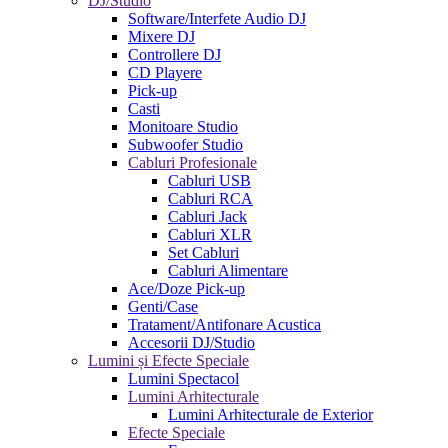
DJ/Studio
Software/Interfete Audio DJ
Mixere DJ
Controllere DJ
CD Playere
Pick-up
Casti
Monitoare Studio
Subwoofer Studio
Cabluri Profesionale
Cabluri USB
Cabluri RCA
Cabluri Jack
Cabluri XLR
Set Cabluri
Cabluri Alimentare
Ace/Doze Pick-up
Genti/Case
Tratament/Antifonare Acustica
Accesorii DJ/Studio
Lumini și Efecte Speciale
Lumini Spectacol
Lumini Arhitecturale
Lumini Arhitecturale de Exterior
Efecte Speciale