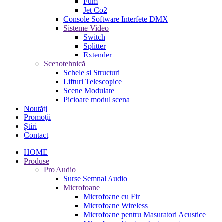
Fum
Jet Co2
Console Software Interfete DMX
Sisteme Video
Switch
Splitter
Extender
Scenotehnică
Schele si Structuri
Lifturi Telescopice
Scene Modulare
Picioare modul scena
Noutăţi
Promoţii
Știri
Contact
HOME
Produse
Pro Audio
Surse Semnal Audio
Microfoane
Microfoane cu Fir
Microfoane Wireless
Microfoane pentru Masuratori Acustice