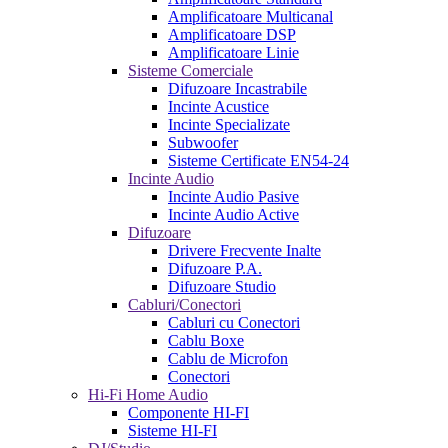
Amplificatoare Multicanal
Amplificatoare DSP
Amplificatoare Linie
Sisteme Comerciale
Difuzoare Incastrabile
Incinte Acustice
Incinte Specializate
Subwoofer
Sisteme Certificate EN54-24
Incinte Audio
Incinte Audio Pasive
Incinte Audio Active
Difuzoare
Drivere Frecvente Inalte
Difuzoare P.A.
Difuzoare Studio
Cabluri/Conectori
Cabluri cu Conectori
Cablu Boxe
Cablu de Microfon
Conectori
Hi-Fi Home Audio
Componente HI-FI
Sisteme HI-FI