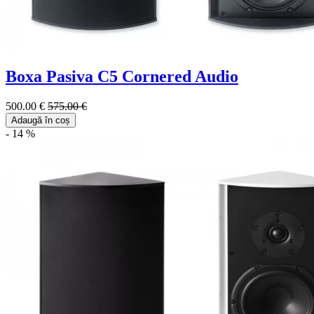
Boxa Pasiva C5 Cornered Audio
500.00 €
575.00 €
Adaugă în coș
- 14 %