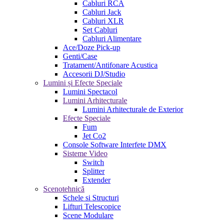
Cabluri RCA
Cabluri Jack
Cabluri XLR
Set Cabluri
Cabluri Alimentare
Ace/Doze Pick-up
Genti/Case
Tratament/Antifonare Acustica
Accesorii DJ/Studio
Lumini și Efecte Speciale
Lumini Spectacol
Lumini Arhitecturale
Lumini Arhitecturale de Exterior
Efecte Speciale
Fum
Jet Co2
Console Software Interfete DMX
Sisteme Video
Switch
Splitter
Extender
Scenotehnică
Schele si Structuri
Lifturi Telescopice
Scene Modulare