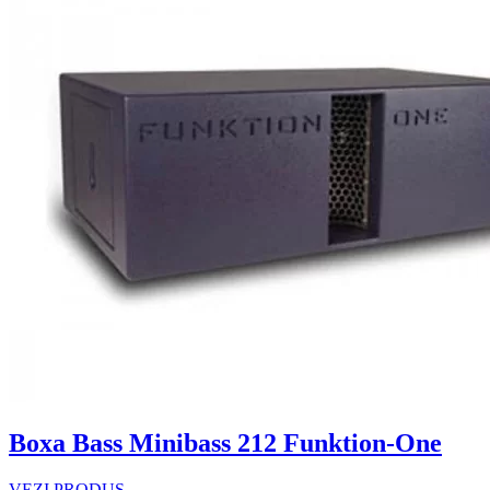
Boxa Bass Minibass 212 Funktion-One
VEZI PRODUS