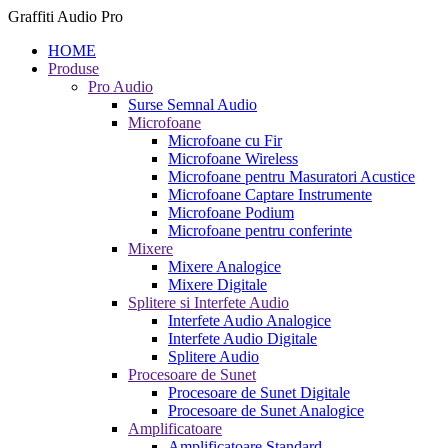
Graffiti Audio Pro
HOME
Produse
Pro Audio
Surse Semnal Audio
Microfoane
Microfoane cu Fir
Microfoane Wireless
Microfoane pentru Masuratori Acustice
Microfoane Captare Instrumente
Microfoane Podium
Microfoane pentru conferinte
Mixere
Mixere Analogice
Mixere Digitale
Splitere si Interfete Audio
Interfete Audio Analogice
Interfete Audio Digitale
Splitere Audio
Procesoare de Sunet
Procesoare de Sunet Digitale
Procesoare de Sunet Analogice
Amplificatoare
Amplificatoare Standard