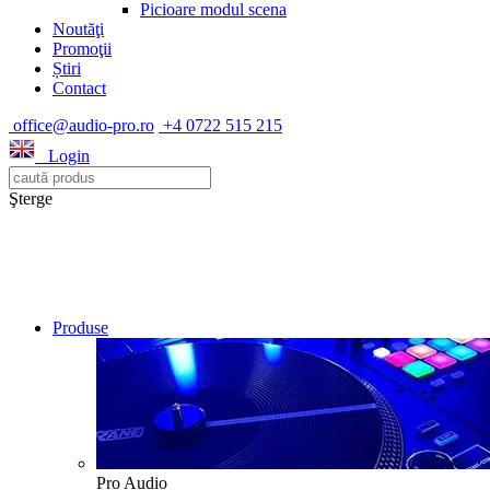
Picioare modul scena
Noutăţi
Promoţii
Știri
Contact
office@audio-pro.ro
+4 0722 515 215
Login
Şterge
Produse
Pro Audio