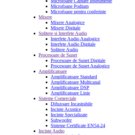
Microfoane Captare Instrumente
Microfoane Podium
Microfoane pentru conferinte
Mixere
Mixere Analogice
Mixere Digitale
Splitere si Interfete Audio
Interfete Audio Analogice
Interfete Audio Digitale
Splitere Audio
Procesoare de Sunet
Procesoare de Sunet Digitale
Procesoare de Sunet Analogice
Amplificatoare
Amplificatoare Standard
Amplificatoare Multicanal
Amplificatoare DSP
Amplificatoare Linie
Sisteme Comerciale
Difuzoare Incastrabile
Incinte Acustice
Incinte Specializate
Subwoofer
Sisteme Certificate EN54-24
Incinte Audio