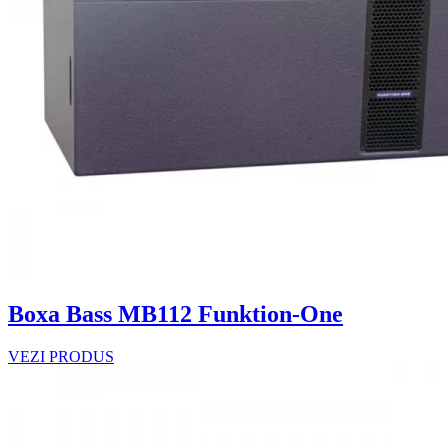
Boxa Bass MB112 Funktion-One
VEZI PRODUS