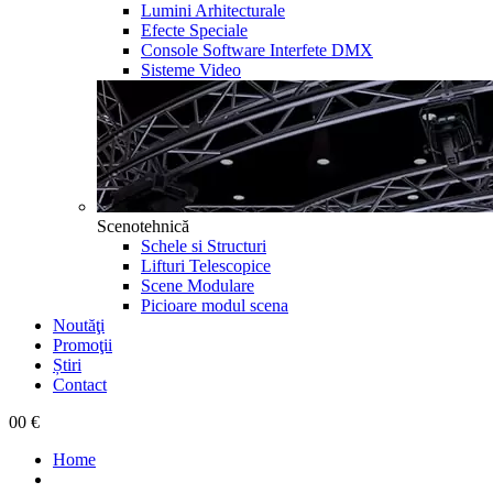
Lumini Arhitecturale
Efecte Speciale
Console Software Interfete DMX
Sisteme Video
Scenotehnică
Schele si Structuri
Lifturi Telescopice
Scene Modulare
Picioare modul scena
Noutăţi
Promoţii
Știri
Contact
0
0 €
Home