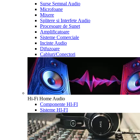
Surse Semnal Audio
Microfoane
Mixere
Splitere si Interfete Audio
Procesoare de Sunet
Amplificatoare
Sisteme Comerciale
Incinte Audio
Difuzoare
Cabluri/Conectori
Hi-Fi Home Audio
Componente HI-FI
Sisteme HI-FI