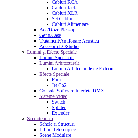
Cabluri RCA
Cabluri Jack
Cabluri XLR
Set Cabluri
Cabluri Alimentare
Ace/Doze Pick-up
Genti/Case
Tratament/Antifonare Acustica
Accesorii DJ/Studio
Lumini și Efecte Speciale
Lumini Spectacol
Lumini Arhitecturale
Lumini Arhitecturale de Exterior
Efecte Speciale
Fum
Jet Co2
Console Software Interfete DMX
Sisteme Video
Switch
Splitter
Extender
Scenotehnică
Schele si Structuri
Lifturi Telescopice
Scene Modulare