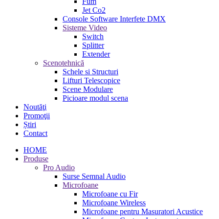
Fum
Jet Co2
Console Software Interfete DMX
Sisteme Video
Switch
Splitter
Extender
Scenotehnică
Schele si Structuri
Lifturi Telescopice
Scene Modulare
Picioare modul scena
Noutăţi
Promoţii
Știri
Contact
HOME
Produse
Pro Audio
Surse Semnal Audio
Microfoane
Microfoane cu Fir
Microfoane Wireless
Microfoane pentru Masuratori Acustice