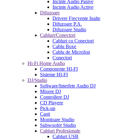
Incinte Audio Pasive
Incinte Audio Active
Difuzoare
Drivere Frecvente Inalte
Difuzoare P.A.
Difuzoare Studio
Cabluri/Conectori
Cabluri cu Conectori
Cablu Boxe
Cablu de Microfon
Conectori
Hi-Fi Home Audio
Componente HI-FI
Sisteme HI-FI
DJ/Studio
Software/Interfete Audio DJ
Mixere DJ
Controllere DJ
CD Playere
Pick-up
Casti
Monitoare Studio
Subwoofer Studio
Cabluri Profesionale
Cabluri USB