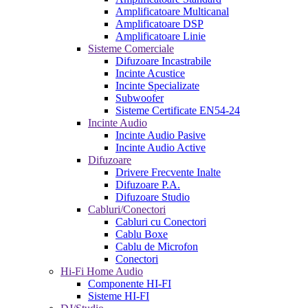
Amplificatoare Multicanal
Amplificatoare DSP
Amplificatoare Linie
Sisteme Comerciale
Difuzoare Incastrabile
Incinte Acustice
Incinte Specializate
Subwoofer
Sisteme Certificate EN54-24
Incinte Audio
Incinte Audio Pasive
Incinte Audio Active
Difuzoare
Drivere Frecvente Inalte
Difuzoare P.A.
Difuzoare Studio
Cabluri/Conectori
Cabluri cu Conectori
Cablu Boxe
Cablu de Microfon
Conectori
Hi-Fi Home Audio
Componente HI-FI
Sisteme HI-FI