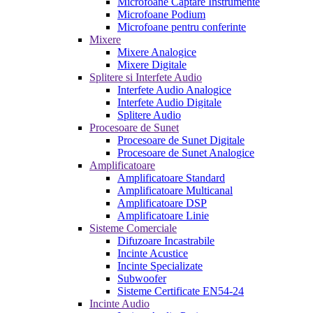
Microfoane Captare Instrumente
Microfoane Podium
Microfoane pentru conferinte
Mixere
Mixere Analogice
Mixere Digitale
Splitere si Interfete Audio
Interfete Audio Analogice
Interfete Audio Digitale
Splitere Audio
Procesoare de Sunet
Procesoare de Sunet Digitale
Procesoare de Sunet Analogice
Amplificatoare
Amplificatoare Standard
Amplificatoare Multicanal
Amplificatoare DSP
Amplificatoare Linie
Sisteme Comerciale
Difuzoare Incastrabile
Incinte Acustice
Incinte Specializate
Subwoofer
Sisteme Certificate EN54-24
Incinte Audio