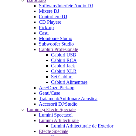
DJ/Studio
Software/Interfete Audio DJ
Mixere DJ
Controllere DJ
CD Playere
Pick-up
Casti
Monitoare Studio
Subwoofer Studio
Cabluri Profesionale
Cabluri USB
Cabluri RCA
Cabluri Jack
Cabluri XLR
Set Cabluri
Cabluri Alimentare
Ace/Doze Pick-up
Genti/Case
Tratament/Antifonare Acustica
Accesorii DJ/Studio
Lumini și Efecte Speciale
Lumini Spectacol
Lumini Arhitecturale
Lumini Arhitecturale de Exterior
Efecte Speciale