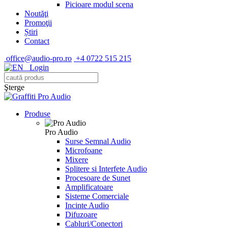
Picioare modul scena
Noutăţi
Promoţii
Știri
Contact
office@audio-pro.ro
+4 0722 515 215
Login
Şterge
Produse
Pro Audio
Surse Semnal Audio
Microfoane
Mixere
Splitere si Interfete Audio
Procesoare de Sunet
Amplificatoare
Sisteme Comerciale
Incinte Audio
Difuzoare
Cabluri/Conectori