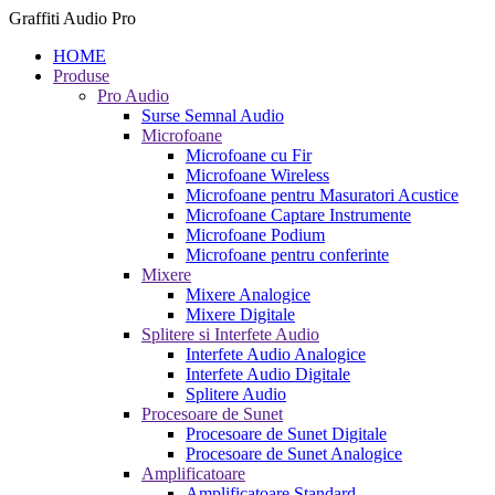
Graffiti Audio Pro
HOME
Produse
Pro Audio
Surse Semnal Audio
Microfoane
Microfoane cu Fir
Microfoane Wireless
Microfoane pentru Masuratori Acustice
Microfoane Captare Instrumente
Microfoane Podium
Microfoane pentru conferinte
Mixere
Mixere Analogice
Mixere Digitale
Splitere si Interfete Audio
Interfete Audio Analogice
Interfete Audio Digitale
Splitere Audio
Procesoare de Sunet
Procesoare de Sunet Digitale
Procesoare de Sunet Analogice
Amplificatoare
Amplificatoare Standard