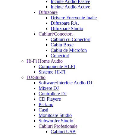
Incinte Audio Pasive
Incinte Audio Active
Difuzoare
Drivere Frecvente Inalte
Difuzoare P.A.
Difuzoare Studio
Cabluri/Conectori
Cabluri cu Conectori
Cablu Boxe
Cablu de Microfon
Conectori
Hi-Fi Home Audio
Componente HI-FI
Sisteme HI-FI
DJ/Studio
Software/Interfete Audio DJ
Mixere DJ
Controllere DJ
CD Playere
Pick-up
Casti
Monitoare Studio
Subwoofer Studio
Cabluri Profesionale
Cabluri USB