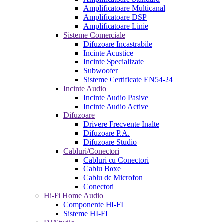
Amplificatoare Multicanal
Amplificatoare DSP
Amplificatoare Linie
Sisteme Comerciale
Difuzoare Incastrabile
Incinte Acustice
Incinte Specializate
Subwoofer
Sisteme Certificate EN54-24
Incinte Audio
Incinte Audio Pasive
Incinte Audio Active
Difuzoare
Drivere Frecvente Inalte
Difuzoare P.A.
Difuzoare Studio
Cabluri/Conectori
Cabluri cu Conectori
Cablu Boxe
Cablu de Microfon
Conectori
Hi-Fi Home Audio
Componente HI-FI
Sisteme HI-FI