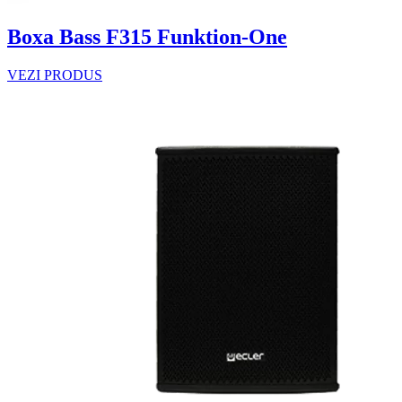
Boxa Bass F315 Funktion-One
VEZI PRODUS