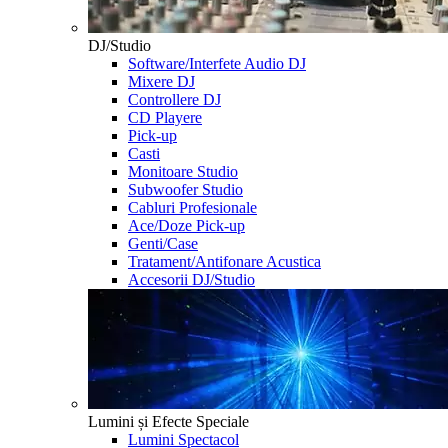
DJ/Studio
Software/Interfete Audio DJ
Mixere DJ
Controllere DJ
CD Playere
Pick-up
Casti
Monitoare Studio
Subwoofer Studio
Cabluri Profesionale
Ace/Doze Pick-up
Genti/Case
Tratament/Antifonare Acustica
Accesorii DJ/Studio
Lumini și Efecte Speciale
Lumini Spectacol