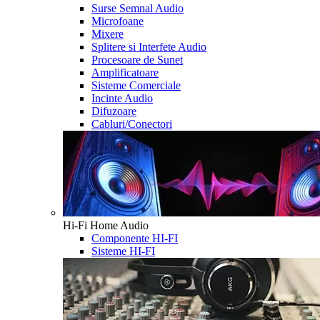
Surse Semnal Audio
Microfoane
Mixere
Splitere si Interfete Audio
Procesoare de Sunet
Amplificatoare
Sisteme Comerciale
Incinte Audio
Difuzoare
Cabluri/Conectori
Hi-Fi Home Audio
Componente HI-FI
Sisteme HI-FI