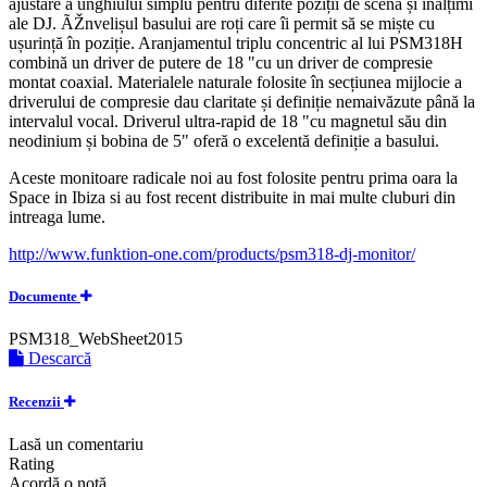
ajustare a unghiului simplu pentru diferite poziții de scenă și înălțimi
ale DJ. ÃŽnvelișul basului are roți care îi permit să se miște cu
ușurință în poziție. Aranjamentul triplu concentric al lui PSM318H
combină un driver de putere de 18 "cu un driver de compresie
montat coaxial. Materialele naturale folosite în secțiunea mijlocie a
driverului de compresie dau claritate și definiție nemaivăzute până la
intervalul vocal. Driverul ultra-rapid de 18 "cu magnetul său din
neodinium și bobina de 5" oferă o excelentă definiție a basului.
Aceste monitoare radicale noi au fost folosite pentru prima oara la
Space in Ibiza si au fost recent distribuite in mai multe cluburi din
intreaga lume.
http://www.funktion-one.com/products/psm318-dj-monitor/
Documente
PSM318_WebSheet2015
Descarcă
Recenzii
Lasă un comentariu
Rating
Acordă o notă