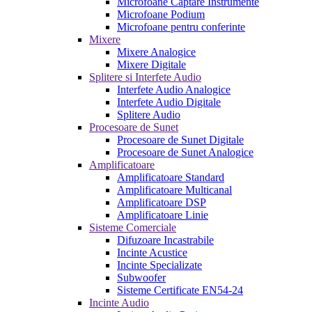
Microfoane Captare Instrumente
Microfoane Podium
Microfoane pentru conferinte
Mixere
Mixere Analogice
Mixere Digitale
Splitere si Interfete Audio
Interfete Audio Analogice
Interfete Audio Digitale
Splitere Audio
Procesoare de Sunet
Procesoare de Sunet Digitale
Procesoare de Sunet Analogice
Amplificatoare
Amplificatoare Standard
Amplificatoare Multicanal
Amplificatoare DSP
Amplificatoare Linie
Sisteme Comerciale
Difuzoare Incastrabile
Incinte Acustice
Incinte Specializate
Subwoofer
Sisteme Certificate EN54-24
Incinte Audio