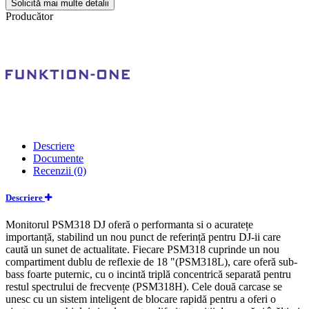
Solicită mai multe detalii
Producător
Descriere
Documente
Recenzii (0)
Descriere
Monitorul PSM318 DJ oferă o performanta si o acuratețe
importanță, stabilind un nou punct de referință pentru DJ-ii care
caută un sunet de actualitate. Fiecare PSM318 cuprinde un nou
compartiment dublu de reflexie de 18 "(PSM318L), care oferă sub-
bass foarte puternic, cu o incintă triplă concentrică separată pentru
restul spectrului de frecvențe (PSM318H). Cele două carcase se
unesc cu un sistem inteligent de blocare rapidă pentru a oferi o