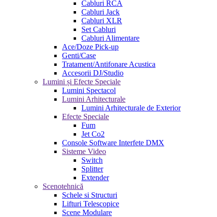
Cabluri RCA
Cabluri Jack
Cabluri XLR
Set Cabluri
Cabluri Alimentare
Ace/Doze Pick-up
Genti/Case
Tratament/Antifonare Acustica
Accesorii DJ/Studio
Lumini și Efecte Speciale
Lumini Spectacol
Lumini Arhitecturale
Lumini Arhitecturale de Exterior
Efecte Speciale
Fum
Jet Co2
Console Software Interfete DMX
Sisteme Video
Switch
Splitter
Extender
Scenotehnică
Schele si Structuri
Lifturi Telescopice
Scene Modulare