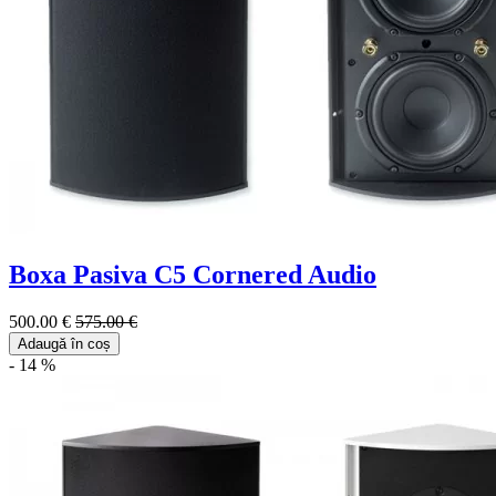
Boxa Pasiva C5 Cornered Audio
500.00 €
575.00 €
Adaugă în coș
- 14 %