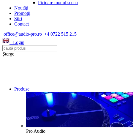
Picioare modul scena
Noutăţi
Promoţii
Știri
Contact
office@audio-pro.ro
+4 0722 515 215
Login
Şterge
Produse
Pro Audio