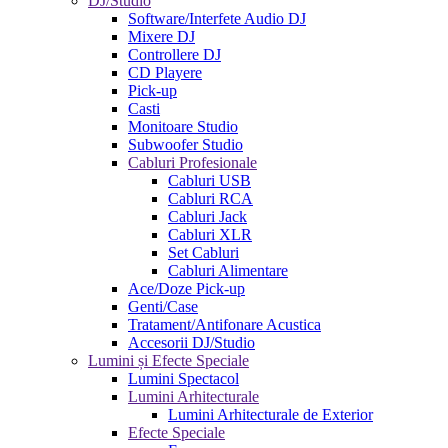
DJ/Studio
Software/Interfete Audio DJ
Mixere DJ
Controllere DJ
CD Playere
Pick-up
Casti
Monitoare Studio
Subwoofer Studio
Cabluri Profesionale
Cabluri USB
Cabluri RCA
Cabluri Jack
Cabluri XLR
Set Cabluri
Cabluri Alimentare
Ace/Doze Pick-up
Genti/Case
Tratament/Antifonare Acustica
Accesorii DJ/Studio
Lumini și Efecte Speciale
Lumini Spectacol
Lumini Arhitecturale
Lumini Arhitecturale de Exterior
Efecte Speciale