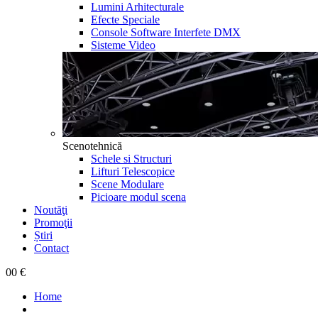
Lumini Arhitecturale
Efecte Speciale
Console Software Interfete DMX
Sisteme Video
Scenotehnică
Schele si Structuri
Lifturi Telescopice
Scene Modulare
Picioare modul scena
Noutăţi
Promoţii
Știri
Contact
0
0 €
Home