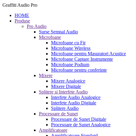
Graffiti Audio Pro
HOME
Produse
Pro Audio
Surse Semnal Audio
Microfoane
Microfoane cu Fir
Microfoane Wireless
Microfoane pentru Masuratori Acustice
Microfoane Captare Instrumente
Microfoane Podium
Microfoane pentru conferinte
Mixere
Mixere Analogice
Mixere Digitale
Splitere si Interfete Audio
Interfete Audio Analogice
Interfete Audio Digitale
Splitere Audio
Procesoare de Sunet
Procesoare de Sunet Digitale
Procesoare de Sunet Analogice
Amplificatoare
Amplificatoare Standard