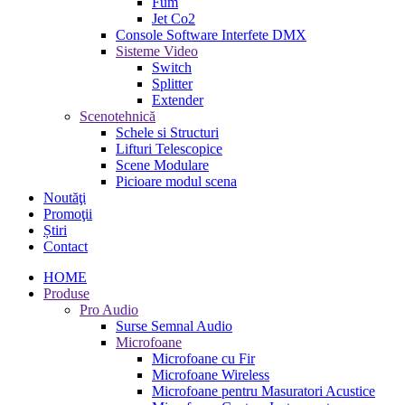
Fum
Jet Co2
Console Software Interfete DMX
Sisteme Video
Switch
Splitter
Extender
Scenotehnică
Schele si Structuri
Lifturi Telescopice
Scene Modulare
Picioare modul scena
Noutăţi
Promoţii
Știri
Contact
HOME
Produse
Pro Audio
Surse Semnal Audio
Microfoane
Microfoane cu Fir
Microfoane Wireless
Microfoane pentru Masuratori Acustice