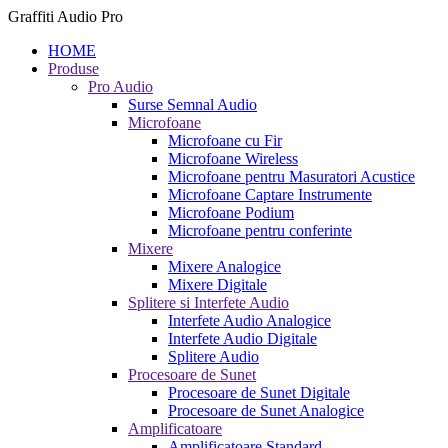
Graffiti Audio Pro
HOME
Produse
Pro Audio
Surse Semnal Audio
Microfoane
Microfoane cu Fir
Microfoane Wireless
Microfoane pentru Masuratori Acustice
Microfoane Captare Instrumente
Microfoane Podium
Microfoane pentru conferinte
Mixere
Mixere Analogice
Mixere Digitale
Splitere si Interfete Audio
Interfete Audio Analogice
Interfete Audio Digitale
Splitere Audio
Procesoare de Sunet
Procesoare de Sunet Digitale
Procesoare de Sunet Analogice
Amplificatoare
Amplificatoare Standard