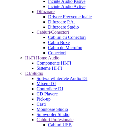
Incinte Audio Pasive
Incinte Audio Active
Difuzoare
Drivere Frecvente Inalte
Difuzoare P.A.
Difuzoare Studio
Cabluri/Conectori
Cabluri cu Conectori
Cablu Boxe
Cablu de Microfon
Conectori
Hi-Fi Home Audio
Componente HI-FI
Sisteme HI-FI
DJ/Studio
Software/Interfete Audio DJ
Mixere DJ
Controllere DJ
CD Playere
Pick-up
Casti
Monitoare Studio
Subwoofer Studio
Cabluri Profesionale
Cabluri USB