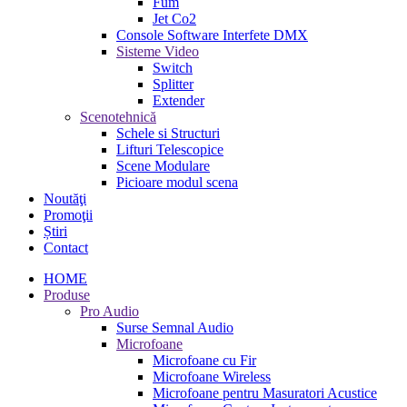
Fum
Jet Co2
Console Software Interfete DMX
Sisteme Video
Switch
Splitter
Extender
Scenotehnică
Schele si Structuri
Lifturi Telescopice
Scene Modulare
Picioare modul scena
Noutăţi
Promoţii
Știri
Contact
HOME
Produse
Pro Audio
Surse Semnal Audio
Microfoane
Microfoane cu Fir
Microfoane Wireless
Microfoane pentru Masuratori Acustice