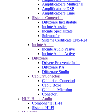
Amplificatoare Multicanal
Amplificatoare DSP
Amplificatoare Linie
Sisteme Comerciale
Difuzoare Incastrabile
Incinte Acustice
Incinte Specializate
Subwoofer
Sisteme Certificate EN54-24
Incinte Audio
Incinte Audio Pasive
Incinte Audio Active
Difuzoare
Drivere Frecvente Inalte
Difuzoare P.A.
Difuzoare Studio
Cabluri/Conectori
Cabluri cu Conectori
Cablu Boxe
Cablu de Microfon
Conectori
Hi-Fi Home Audio
Componente HI-FI
Sisteme HI-FI