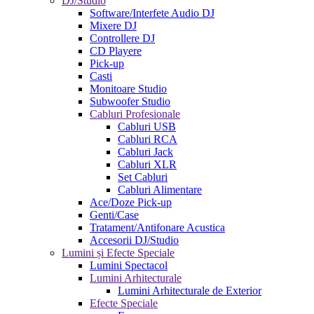
DJ/Studio
Software/Interfete Audio DJ
Mixere DJ
Controllere DJ
CD Playere
Pick-up
Casti
Monitoare Studio
Subwoofer Studio
Cabluri Profesionale
Cabluri USB
Cabluri RCA
Cabluri Jack
Cabluri XLR
Set Cabluri
Cabluri Alimentare
Ace/Doze Pick-up
Genti/Case
Tratament/Antifonare Acustica
Accesorii DJ/Studio
Lumini și Efecte Speciale
Lumini Spectacol
Lumini Arhitecturale
Lumini Arhitecturale de Exterior
Efecte Speciale