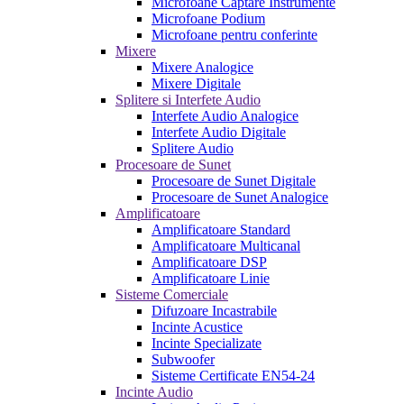
Microfoane Captare Instrumente
Microfoane Podium
Microfoane pentru conferinte
Mixere
Mixere Analogice
Mixere Digitale
Splitere si Interfete Audio
Interfete Audio Analogice
Interfete Audio Digitale
Splitere Audio
Procesoare de Sunet
Procesoare de Sunet Digitale
Procesoare de Sunet Analogice
Amplificatoare
Amplificatoare Standard
Amplificatoare Multicanal
Amplificatoare DSP
Amplificatoare Linie
Sisteme Comerciale
Difuzoare Incastrabile
Incinte Acustice
Incinte Specializate
Subwoofer
Sisteme Certificate EN54-24
Incinte Audio