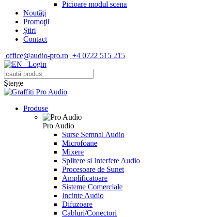
Picioare modul scena
Noutăţi
Promoţii
Știri
Contact
office@audio-pro.ro
+4 0722 515 215
Login
Şterge
Produse
Pro Audio
Surse Semnal Audio
Microfoane
Mixere
Splitere si Interfete Audio
Procesoare de Sunet
Amplificatoare
Sisteme Comerciale
Incinte Audio
Difuzoare
Cabluri/Conectori