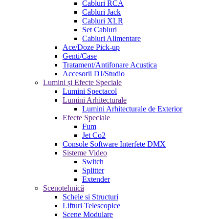
Cabluri RCA
Cabluri Jack
Cabluri XLR
Set Cabluri
Cabluri Alimentare
Ace/Doze Pick-up
Genti/Case
Tratament/Antifonare Acustica
Accesorii DJ/Studio
Lumini și Efecte Speciale
Lumini Spectacol
Lumini Arhitecturale
Lumini Arhitecturale de Exterior
Efecte Speciale
Fum
Jet Co2
Console Software Interfete DMX
Sisteme Video
Switch
Splitter
Extender
Scenotehnică
Schele si Structuri
Lifturi Telescopice
Scene Modulare