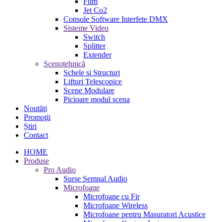
Fum
Jet Co2
Console Software Interfete DMX
Sisteme Video
Switch
Splitter
Extender
Scenotehnică
Schele si Structuri
Lifturi Telescopice
Scene Modulare
Picioare modul scena
Noutăţi
Promoţii
Știri
Contact
HOME
Produse
Pro Audio
Surse Semnal Audio
Microfoane
Microfoane cu Fir
Microfoane Wireless
Microfoane pentru Masuratori Acustice