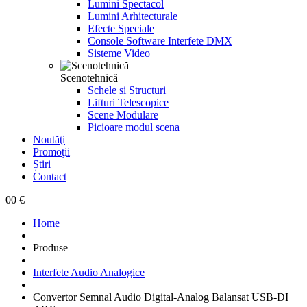
Lumini Spectacol
Lumini Arhitecturale
Efecte Speciale
Console Software Interfete DMX
Sisteme Video
Scenotehnică
Schele si Structuri
Lifturi Telescopice
Scene Modulare
Picioare modul scena
Noutăţi
Promoţii
Știri
Contact
0
0 €
Home
Produse
Interfete Audio Analogice
Convertor Semnal Audio Digital-Analog Balansat USB-DI