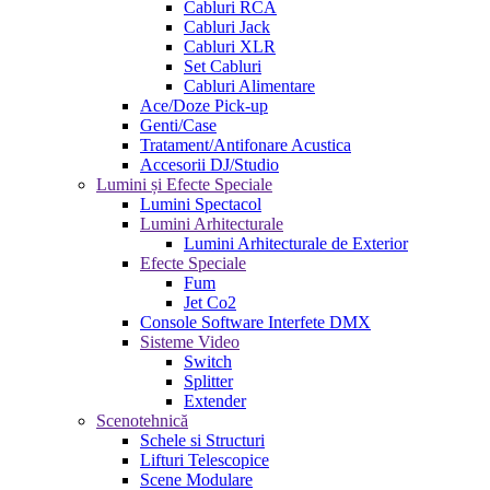
Cabluri RCA
Cabluri Jack
Cabluri XLR
Set Cabluri
Cabluri Alimentare
Ace/Doze Pick-up
Genti/Case
Tratament/Antifonare Acustica
Accesorii DJ/Studio
Lumini și Efecte Speciale
Lumini Spectacol
Lumini Arhitecturale
Lumini Arhitecturale de Exterior
Efecte Speciale
Fum
Jet Co2
Console Software Interfete DMX
Sisteme Video
Switch
Splitter
Extender
Scenotehnică
Schele si Structuri
Lifturi Telescopice
Scene Modulare