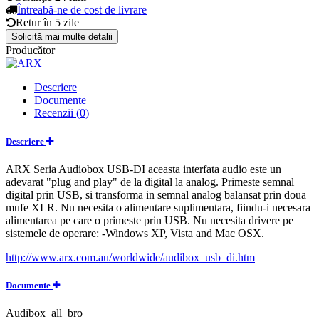
Întreabă-ne de cost de livrare
Retur în
5 zile
Solicită mai multe detalii
Producător
Descriere
Documente
Recenzii (0)
Descriere
ARX Seria Audiobox USB-DI aceasta interfata audio este un
adevarat "plug and play" de la digital la analog. Primeste semnal
digital prin USB, si transforma in semnal analog balansat prin doua
mufe XLR. Nu necesita o alimentare suplimentara, fiindu-i necesara
alimentarea pe care o primeste prin USB. Nu necesita drivere pe
sistemele de operare: -Windows XP, Vista and Mac OSX.
http://www.arx.com.au/worldwide/audibox_usb_di.htm
Documente
Audibox_all_bro