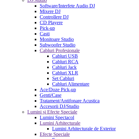
DJ/Studio
Software/Interfete Audio DJ
Mixere DJ
Controllere DJ
CD Playere
Pick-up
Casti
Monitoare Studio
Subwoofer Studio
Cabluri Profesionale
Cabluri USB
Cabluri RCA
Cabluri Jack
Cabluri XLR
Set Cabluri
Cabluri Alimentare
Ace/Doze Pick-up
Genti/Case
Tratament/Antifonare Acustica
Accesorii DJ/Studio
Lumini și Efecte Speciale
Lumini Spectacol
Lumini Arhitecturale
Lumini Arhitecturale de Exterior
Efecte Speciale