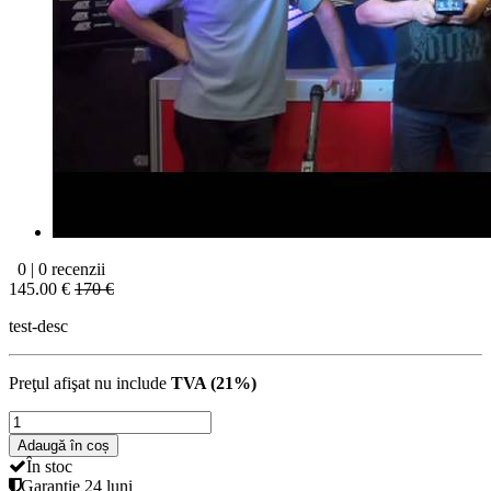
0 | 0 recenzii
145.00 €
170 €
test-desc
Preţul afişat nu include
TVA (21%)
Adaugă în coș
În stoc
Garanţie
24 luni