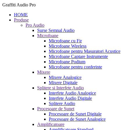
Graffiti Audio Pro
HOME
Produse
Pro Audio
Surse Semnal Audio
Microfoane
Microfoane cu Fir
Microfoane Wireless
Microfoane pentru Masuratori Acustice
Microfoane Captare Instrumente
Microfoane Podium
Microfoane pentru conferinte
Mixere
Mixere Analogice
Mixere Digitale
Splitere si Interfete Audio
Interfete Audio Analogice
Interfete Audio Digitale
Splitere Audio
Procesoare de Sunet
Procesoare de Sunet Digitale
Procesoare de Sunet Analogice
Amplificatoare
Amplificatoare Standard