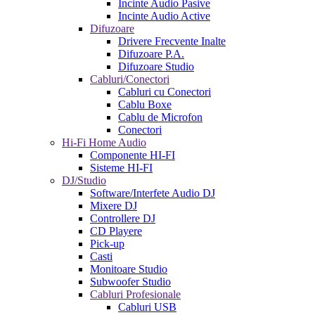
Incinte Audio Pasive
Incinte Audio Active
Difuzoare
Drivere Frecvente Inalte
Difuzoare P.A.
Difuzoare Studio
Cabluri/Conectori
Cabluri cu Conectori
Cablu Boxe
Cablu de Microfon
Conectori
Hi-Fi Home Audio
Componente HI-FI
Sisteme HI-FI
DJ/Studio
Software/Interfete Audio DJ
Mixere DJ
Controllere DJ
CD Playere
Pick-up
Casti
Monitoare Studio
Subwoofer Studio
Cabluri Profesionale
Cabluri USB