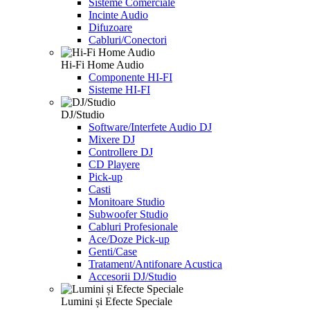
Sisteme Comerciale
Incinte Audio
Difuzoare
Cabluri/Conectori
Hi-Fi Home Audio
Componente HI-FI
Sisteme HI-FI
DJ/Studio
Software/Interfete Audio DJ
Mixere DJ
Controllere DJ
CD Playere
Pick-up
Casti
Monitoare Studio
Subwoofer Studio
Cabluri Profesionale
Ace/Doze Pick-up
Genti/Case
Tratament/Antifonare Acustica
Accesorii DJ/Studio
Lumini și Efecte Speciale