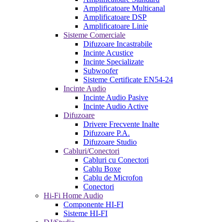
Amplificatoare Multicanal
Amplificatoare DSP
Amplificatoare Linie
Sisteme Comerciale
Difuzoare Incastrabile
Incinte Acustice
Incinte Specializate
Subwoofer
Sisteme Certificate EN54-24
Incinte Audio
Incinte Audio Pasive
Incinte Audio Active
Difuzoare
Drivere Frecvente Inalte
Difuzoare P.A.
Difuzoare Studio
Cabluri/Conectori
Cabluri cu Conectori
Cablu Boxe
Cablu de Microfon
Conectori
Hi-Fi Home Audio
Componente HI-FI
Sisteme HI-FI