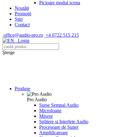
Picioare modul scena
Noutăţi
Promoţii
Știri
Contact
office@audio-pro.ro
+4 0722 515 215
Login
Şterge
Produse
Pro Audio
Surse Semnal Audio
Microfoane
Mixere
Splitere si Interfete Audio
Procesoare de Sunet
Amplificatoare