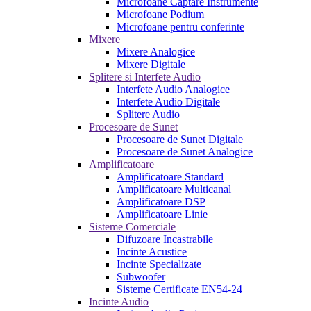
Microfoane Captare Instrumente
Microfoane Podium
Microfoane pentru conferinte
Mixere
Mixere Analogice
Mixere Digitale
Splitere si Interfete Audio
Interfete Audio Analogice
Interfete Audio Digitale
Splitere Audio
Procesoare de Sunet
Procesoare de Sunet Digitale
Procesoare de Sunet Analogice
Amplificatoare
Amplificatoare Standard
Amplificatoare Multicanal
Amplificatoare DSP
Amplificatoare Linie
Sisteme Comerciale
Difuzoare Incastrabile
Incinte Acustice
Incinte Specializate
Subwoofer
Sisteme Certificate EN54-24
Incinte Audio