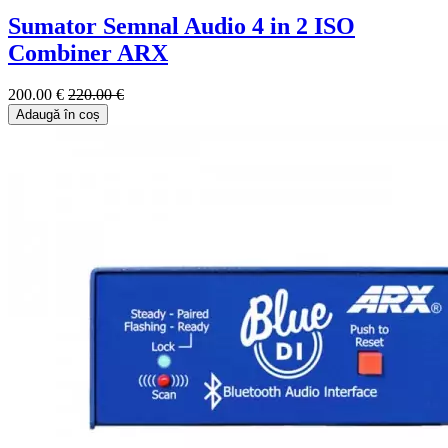
Sumator Semnal Audio 4 in 2 ISO
Combiner ARX
200.00 €
220.00 €
Adaugă în coș