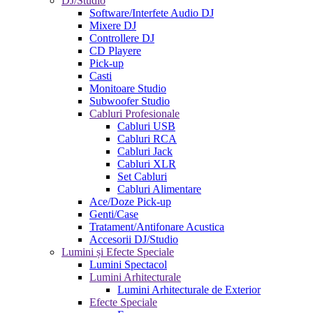
DJ/Studio
Software/Interfete Audio DJ
Mixere DJ
Controllere DJ
CD Playere
Pick-up
Casti
Monitoare Studio
Subwoofer Studio
Cabluri Profesionale
Cabluri USB
Cabluri RCA
Cabluri Jack
Cabluri XLR
Set Cabluri
Cabluri Alimentare
Ace/Doze Pick-up
Genti/Case
Tratament/Antifonare Acustica
Accesorii DJ/Studio
Lumini și Efecte Speciale
Lumini Spectacol
Lumini Arhitecturale
Lumini Arhitecturale de Exterior
Efecte Speciale