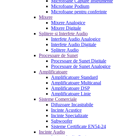
Microfoane Captare Instrumente
Microfoane Podium
Microfoane pentru conferinte
Mixere
Mixere Analogice
Mixere Digitale
Splitere si Interfete Audio
Interfete Audio Analogice
Interfete Audio Digitale
Splitere Audio
Procesoare de Sunet
Procesoare de Sunet Digitale
Procesoare de Sunet Analogice
Amplificatoare
Amplificatoare Standard
Amplificatoare Multicanal
Amplificatoare DSP
Amplificatoare Linie
Sisteme Comerciale
Difuzoare Incastrabile
Incinte Acustice
Incinte Specializate
Subwoofer
Sisteme Certificate EN54-24
Incinte Audio