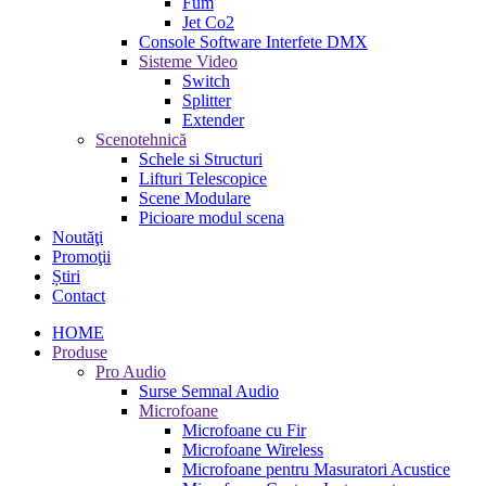
Fum
Jet Co2
Console Software Interfete DMX
Sisteme Video
Switch
Splitter
Extender
Scenotehnică
Schele si Structuri
Lifturi Telescopice
Scene Modulare
Picioare modul scena
Noutăţi
Promoţii
Știri
Contact
HOME
Produse
Pro Audio
Surse Semnal Audio
Microfoane
Microfoane cu Fir
Microfoane Wireless
Microfoane pentru Masuratori Acustice