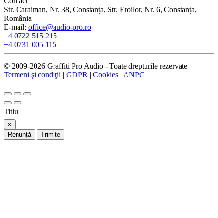
Contact
Str. Caraiman, Nr. 38, Constanța, Str. Eroilor, Nr. 6, Constanța,
România
E-mail:
office@audio-pro.ro
+4 0722 515 215
+4 0731 005 115
© 2009-2026 Graffiti Pro Audio - Toate drepturile rezervate |
Termeni şi condiţii
|
GDPR
|
Cookies
|
ANPC
Titlu
×
Renunță