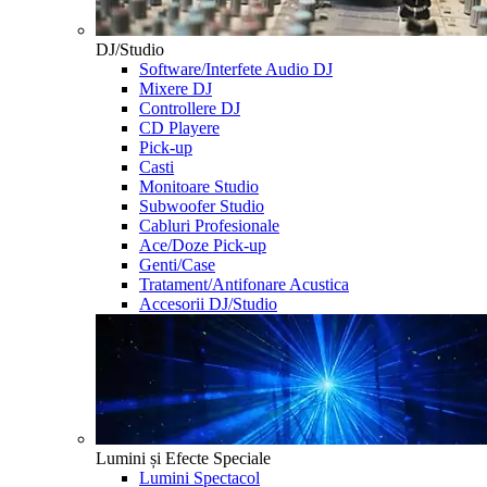
DJ/Studio
Software/Interfete Audio DJ
Mixere DJ
Controllere DJ
CD Playere
Pick-up
Casti
Monitoare Studio
Subwoofer Studio
Cabluri Profesionale
Ace/Doze Pick-up
Genti/Case
Tratament/Antifonare Acustica
Accesorii DJ/Studio
Lumini și Efecte Speciale
Lumini Spectacol