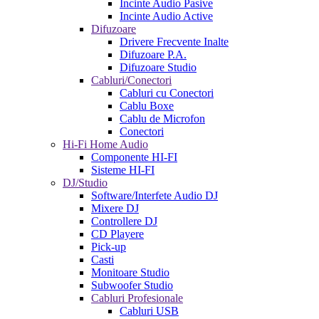
Incinte Audio Pasive
Incinte Audio Active
Difuzoare
Drivere Frecvente Inalte
Difuzoare P.A.
Difuzoare Studio
Cabluri/Conectori
Cabluri cu Conectori
Cablu Boxe
Cablu de Microfon
Conectori
Hi-Fi Home Audio
Componente HI-FI
Sisteme HI-FI
DJ/Studio
Software/Interfete Audio DJ
Mixere DJ
Controllere DJ
CD Playere
Pick-up
Casti
Monitoare Studio
Subwoofer Studio
Cabluri Profesionale
Cabluri USB