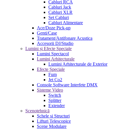
Cabluri RCA
Cabluri Jack
Cabluri XLR
Set Cabluri
Cabluri Alimentare
Ace/Doze Pick-up
Genti/Case
Tratament/Antifonare Acustica
Accesorii DJ/Studio
Lumini și Efecte Speciale
Lumini Spectacol
Lumini Arhitecturale
Lumini Arhitecturale de Exterior
Efecte Speciale
Fum
Jet Co2
Console Software Interfete DMX
Sisteme Video
Switch
Splitter
Extender
Scenotehnică
Schele si Structuri
Lifturi Telescopice
Scene Modulare