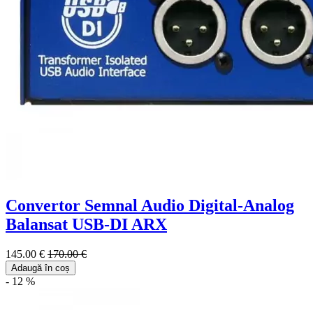
Convertor Semnal Audio Digital-Analog
Balansat USB-DI ARX
145.00 €
170.00 €
Adaugă în coș
- 12 %