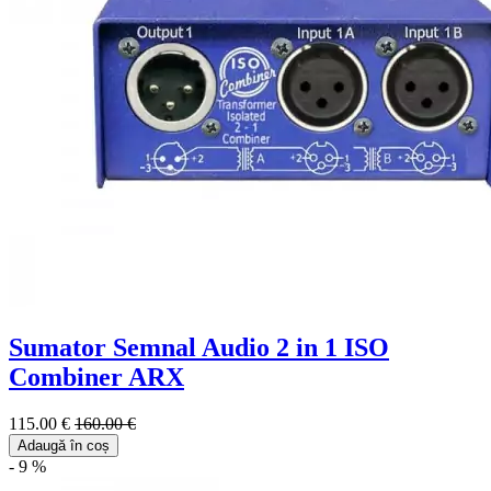
Sumator Semnal Audio 2 in 1 ISO
Combiner ARX
115.00 €
160.00 €
Adaugă în coș
- 9 %