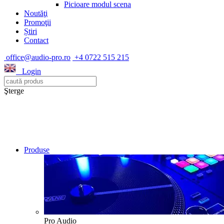
Picioare modul scena
Noutăţi
Promoţii
Știri
Contact
office@audio-pro.ro
+4 0722 515 215
Login
Şterge
Produse
Pro Audio