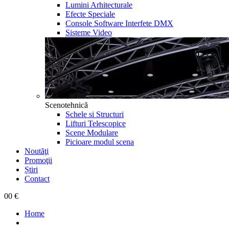
Lumini Arhitecturale
Efecte Speciale
Console Software Interfete DMX
Sisteme Video
Scenotehnică
Schele si Structuri
Lifturi Telescopice
Scene Modulare
Picioare modul scena
Noutăţi
Promoţii
Știri
Contact
0
0 €
Home