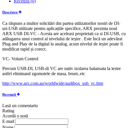
Recenzii (0)
Descriere
Ca răspuns a multor solicitări din partea utilizatorilor nostri de DI-
uri-USB utilizate pentru aplicațiile specifice, ARX prezinta noul
ARX USB DI-VC - Acesta are aceleasi proprietati ca si DI-USB, cu
adăugarea unui control al nivelului de ieșire . Este încă un adevărat
Plug and Play de la digital la analog, acum nivelul de ieșire poate fi
modificat rapid și corect.
VC- Volum Control
Precum USB-DI, USB-di VC are nativ izolarea balansata la iesire
astfel eliminand zgomotele de masa, brum..etc
http://www.arx.com.au/worldwide/audibox_usb_vc.htm
Recenzii
Lasă un comentariu
Rating
Acordă o notă
E-mail
Nume