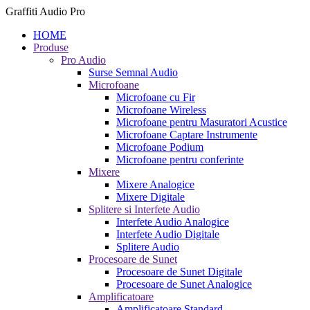
Graffiti Audio Pro
HOME
Produse
Pro Audio
Surse Semnal Audio
Microfoane
Microfoane cu Fir
Microfoane Wireless
Microfoane pentru Masuratori Acustice
Microfoane Captare Instrumente
Microfoane Podium
Microfoane pentru conferinte
Mixere
Mixere Analogice
Mixere Digitale
Splitere si Interfete Audio
Interfete Audio Analogice
Interfete Audio Digitale
Splitere Audio
Procesoare de Sunet
Procesoare de Sunet Digitale
Procesoare de Sunet Analogice
Amplificatoare
Amplificatoare Standard