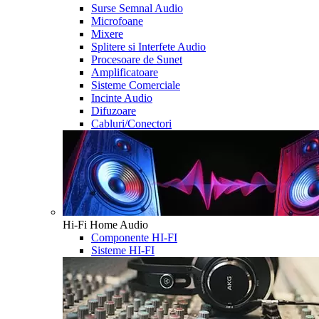
Surse Semnal Audio
Microfoane
Mixere
Splitere si Interfete Audio
Procesoare de Sunet
Amplificatoare
Sisteme Comerciale
Incinte Audio
Difuzoare
Cabluri/Conectori
Hi-Fi Home Audio
Componente HI-FI
Sisteme HI-FI