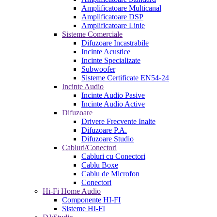
Amplificatoare Multicanal
Amplificatoare DSP
Amplificatoare Linie
Sisteme Comerciale
Difuzoare Incastrabile
Incinte Acustice
Incinte Specializate
Subwoofer
Sisteme Certificate EN54-24
Incinte Audio
Incinte Audio Pasive
Incinte Audio Active
Difuzoare
Drivere Frecvente Inalte
Difuzoare P.A.
Difuzoare Studio
Cabluri/Conectori
Cabluri cu Conectori
Cablu Boxe
Cablu de Microfon
Conectori
Hi-Fi Home Audio
Componente HI-FI
Sisteme HI-FI