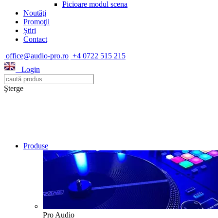
Picioare modul scena
Noutăţi
Promoţii
Știri
Contact
office@audio-pro.ro
+4 0722 515 215
Login
Şterge
Produse
Pro Audio