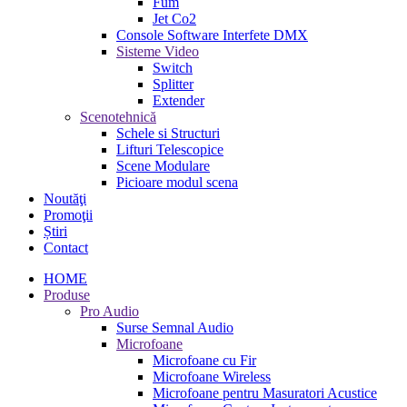
Fum
Jet Co2
Console Software Interfete DMX
Sisteme Video
Switch
Splitter
Extender
Scenotehnică
Schele si Structuri
Lifturi Telescopice
Scene Modulare
Picioare modul scena
Noutăţi
Promoţii
Știri
Contact
HOME
Produse
Pro Audio
Surse Semnal Audio
Microfoane
Microfoane cu Fir
Microfoane Wireless
Microfoane pentru Masuratori Acustice