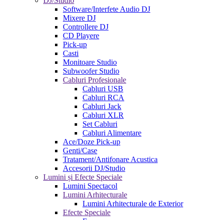
DJ/Studio
Software/Interfete Audio DJ
Mixere DJ
Controllere DJ
CD Playere
Pick-up
Casti
Monitoare Studio
Subwoofer Studio
Cabluri Profesionale
Cabluri USB
Cabluri RCA
Cabluri Jack
Cabluri XLR
Set Cabluri
Cabluri Alimentare
Ace/Doze Pick-up
Genti/Case
Tratament/Antifonare Acustica
Accesorii DJ/Studio
Lumini și Efecte Speciale
Lumini Spectacol
Lumini Arhitecturale
Lumini Arhitecturale de Exterior
Efecte Speciale