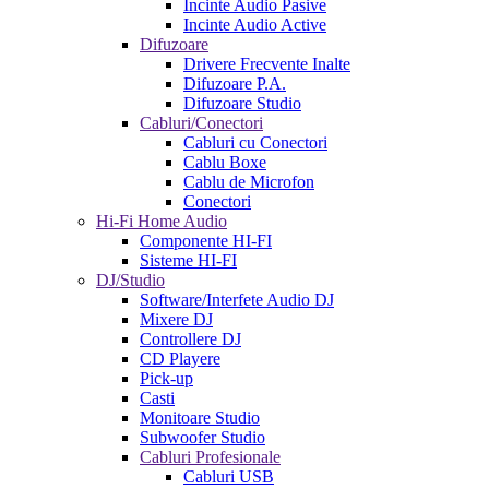
Incinte Audio Pasive
Incinte Audio Active
Difuzoare
Drivere Frecvente Inalte
Difuzoare P.A.
Difuzoare Studio
Cabluri/Conectori
Cabluri cu Conectori
Cablu Boxe
Cablu de Microfon
Conectori
Hi-Fi Home Audio
Componente HI-FI
Sisteme HI-FI
DJ/Studio
Software/Interfete Audio DJ
Mixere DJ
Controllere DJ
CD Playere
Pick-up
Casti
Monitoare Studio
Subwoofer Studio
Cabluri Profesionale
Cabluri USB