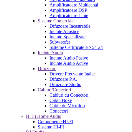
Amplificatoare Multicanal
Amplificatoare DSP
Amplificatoare Linie
Sisteme Comerciale
Difuzoare Incastrabile
Incinte Acustice
Incinte Specializate
Subwoofer
Sisteme Certificate EN54-24
Incinte Audio
Incinte Audio Pasive
Incinte Audio Active
Difuzoare
Drivere Frecvente Inalte
Difuzoare P.A.
Difuzoare Studio
Cabluri/Conectori
Cabluri cu Conectori
Cablu Boxe
Cablu de Microfon
Conectori
Hi-Fi Home Audio
Componente HI-FI
Sisteme HI-FI