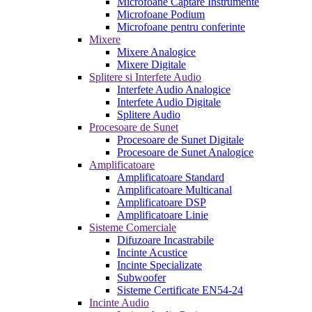
Microfoane Captare Instrumente
Microfoane Podium
Microfoane pentru conferinte
Mixere
Mixere Analogice
Mixere Digitale
Splitere si Interfete Audio
Interfete Audio Analogice
Interfete Audio Digitale
Splitere Audio
Procesoare de Sunet
Procesoare de Sunet Digitale
Procesoare de Sunet Analogice
Amplificatoare
Amplificatoare Standard
Amplificatoare Multicanal
Amplificatoare DSP
Amplificatoare Linie
Sisteme Comerciale
Difuzoare Incastrabile
Incinte Acustice
Incinte Specializate
Subwoofer
Sisteme Certificate EN54-24
Incinte Audio