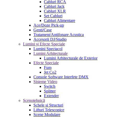
Cabluri RCA
Cabluri Jack
Cabluri XLR
Set Cabluri
Cabluri Alimentare
Ace/Doze Pick-up
Genti/Case
Tratament/Antifonare Acustica
Accesorii DJ/Studio
Lumini și Efecte Speciale
Lumini Spectacol
Lumini Arhitecturale
Lumini Arhitecturale de Exterior
Efecte Speciale
Fum
Jet Co2
Console Software Interfete DMX
Sisteme Video
Switch
Splitter
Extender
Scenotehnică
Schele si Structuri
Lifturi Telescopice
Scene Modulare