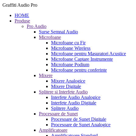
Graffiti Audio Pro
HOME
Produse
Pro Audio
Surse Semnal Audio
Microfoane
Microfoane cu Fir
Microfoane Wireless
Microfoane pentru Masuratori Acustice
Microfoane Captare Instrumente
Microfoane Podium
Microfoane pentru conferinte
Mixere
Mixere Analogice
Mixere Digitale
Splitere si Interfete Audio
Interfete Audio Analogice
Interfete Audio Digitale
Splitere Audio
Procesoare de Sunet
Procesoare de Sunet Digitale
Procesoare de Sunet Analogice
Amplificatoare
Amplificatoare Standard