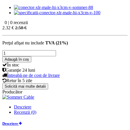
0 | 0 recenzii
2.32 €
2.58 €
Preţul afişat nu include
TVA (21%)
Adaugă în coș
În stoc
Garanţie
24 luni
Întreabă-ne de cost de livrare
Retur în
5 zile
Solicită mai multe detalii
Producător
Descriere
Recenzii (0)
Descriere