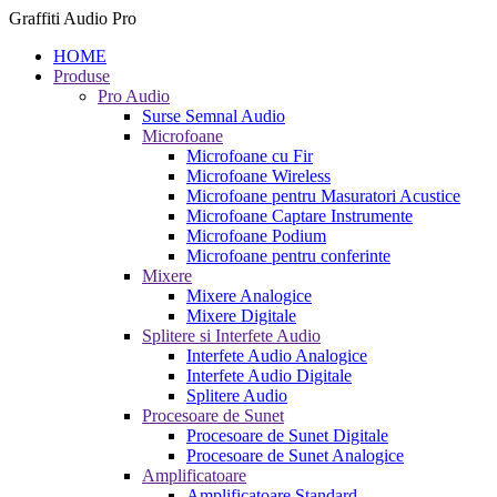
Graffiti Audio Pro
HOME
Produse
Pro Audio
Surse Semnal Audio
Microfoane
Microfoane cu Fir
Microfoane Wireless
Microfoane pentru Masuratori Acustice
Microfoane Captare Instrumente
Microfoane Podium
Microfoane pentru conferinte
Mixere
Mixere Analogice
Mixere Digitale
Splitere si Interfete Audio
Interfete Audio Analogice
Interfete Audio Digitale
Splitere Audio
Procesoare de Sunet
Procesoare de Sunet Digitale
Procesoare de Sunet Analogice
Amplificatoare
Amplificatoare Standard