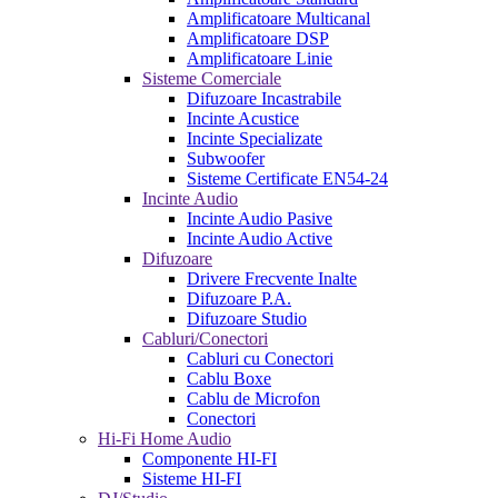
Amplificatoare Multicanal
Amplificatoare DSP
Amplificatoare Linie
Sisteme Comerciale
Difuzoare Incastrabile
Incinte Acustice
Incinte Specializate
Subwoofer
Sisteme Certificate EN54-24
Incinte Audio
Incinte Audio Pasive
Incinte Audio Active
Difuzoare
Drivere Frecvente Inalte
Difuzoare P.A.
Difuzoare Studio
Cabluri/Conectori
Cabluri cu Conectori
Cablu Boxe
Cablu de Microfon
Conectori
Hi-Fi Home Audio
Componente HI-FI
Sisteme HI-FI