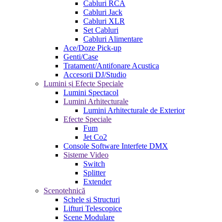
Cabluri RCA
Cabluri Jack
Cabluri XLR
Set Cabluri
Cabluri Alimentare
Ace/Doze Pick-up
Genti/Case
Tratament/Antifonare Acustica
Accesorii DJ/Studio
Lumini și Efecte Speciale
Lumini Spectacol
Lumini Arhitecturale
Lumini Arhitecturale de Exterior
Efecte Speciale
Fum
Jet Co2
Console Software Interfete DMX
Sisteme Video
Switch
Splitter
Extender
Scenotehnică
Schele si Structuri
Lifturi Telescopice
Scene Modulare