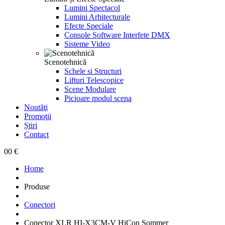
Lumini Spectacol
Lumini Arhitecturale
Efecte Speciale
Console Software Interfete DMX
Sisteme Video
Scenotehnică
Schele si Structuri
Lifturi Telescopice
Scene Modulare
Picioare modul scena
Noutăţi
Promoţii
Știri
Contact
0
0 €
Home
Produse
Conectori
Conector XLR HI-X3CM-V HiCon Sommer