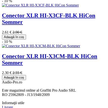
- 10 %
Conector XLR HI-X3CF-BLK HiCon
Sommer
2.61 €
2.90 €
Adaugă în coș
- 10 %
Conector XLR HI-X3CM-BLK HiCon
Sommer
2.30 €
2.55 €
Adaugă în coș
Audio-Pro.ro
Este magazinul online al Graffiti Pro Audio SRL
RO 25962809 - J13/1948/2009
Informaţii utile
Livrare