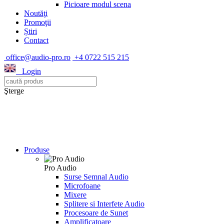
Picioare modul scena
Noutăţi
Promoţii
Știri
Contact
office@audio-pro.ro
+4 0722 515 215
Login
Şterge
Produse
Pro Audio
Surse Semnal Audio
Microfoane
Mixere
Splitere si Interfete Audio
Procesoare de Sunet
Amplificatoare