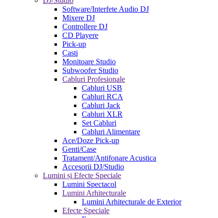
DJ/Studio
Software/Interfete Audio DJ
Mixere DJ
Controllere DJ
CD Playere
Pick-up
Casti
Monitoare Studio
Subwoofer Studio
Cabluri Profesionale
Cabluri USB
Cabluri RCA
Cabluri Jack
Cabluri XLR
Set Cabluri
Cabluri Alimentare
Ace/Doze Pick-up
Genti/Case
Tratament/Antifonare Acustica
Accesorii DJ/Studio
Lumini și Efecte Speciale
Lumini Spectacol
Lumini Arhitecturale
Lumini Arhitecturale de Exterior
Efecte Speciale