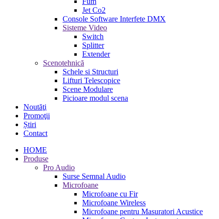
Fum
Jet Co2
Console Software Interfete DMX
Sisteme Video
Switch
Splitter
Extender
Scenotehnică
Schele si Structuri
Lifturi Telescopice
Scene Modulare
Picioare modul scena
Noutăţi
Promoţii
Știri
Contact
HOME
Produse
Pro Audio
Surse Semnal Audio
Microfoane
Microfoane cu Fir
Microfoane Wireless
Microfoane pentru Masuratori Acustice