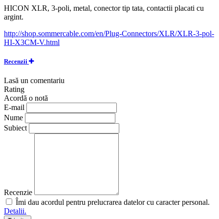
HICON XLR, 3-poli, metal, conector tip tata, contactii placati cu
argint.
http://shop.sommercable.com/en/Plug-Connectors/XLR/XLR-3-pol-
HI-X3CM-V.html
Recenzii
Lasă un comentariu
Rating
Acordă o notă
E-mail
Nume
Subiect
Recenzie
Îmi dau acordul pentru prelucrarea datelor cu caracter personal.
Detalii.