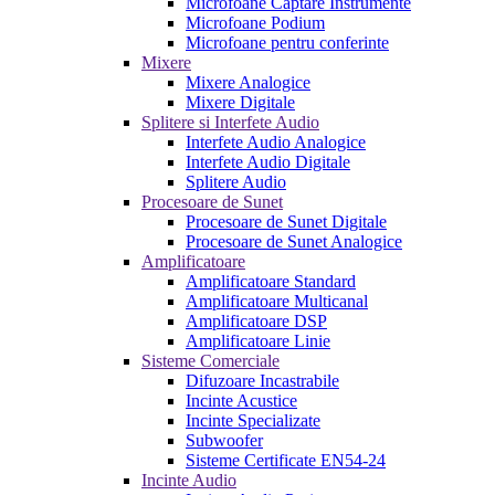
Microfoane Captare Instrumente
Microfoane Podium
Microfoane pentru conferinte
Mixere
Mixere Analogice
Mixere Digitale
Splitere si Interfete Audio
Interfete Audio Analogice
Interfete Audio Digitale
Splitere Audio
Procesoare de Sunet
Procesoare de Sunet Digitale
Procesoare de Sunet Analogice
Amplificatoare
Amplificatoare Standard
Amplificatoare Multicanal
Amplificatoare DSP
Amplificatoare Linie
Sisteme Comerciale
Difuzoare Incastrabile
Incinte Acustice
Incinte Specializate
Subwoofer
Sisteme Certificate EN54-24
Incinte Audio