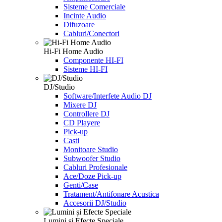
Sisteme Comerciale
Incinte Audio
Difuzoare
Cabluri/Conectori
Hi-Fi Home Audio
Componente HI-FI
Sisteme HI-FI
DJ/Studio
Software/Interfete Audio DJ
Mixere DJ
Controllere DJ
CD Playere
Pick-up
Casti
Monitoare Studio
Subwoofer Studio
Cabluri Profesionale
Ace/Doze Pick-up
Genti/Case
Tratament/Antifonare Acustica
Accesorii DJ/Studio
Lumini și Efecte Speciale