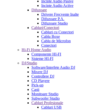
Incinte Audio Pasive
Incinte Audio Active
Difuzoare
Drivere Frecvente Inalte
Difuzoare P.A.
Difuzoare Studio
Cabluri/Conectori
Cabluri cu Conectori
Cablu Boxe
Cablu de Microfon
Conectori
Hi-Fi Home Audio
Componente HI-FI
Sisteme HI-FI
DJ/Studio
Software/Interfete Audio DJ
Mixere DJ
Controllere DJ
CD Playere
Pick-up
Casti
Monitoare Studio
Subwoofer Studio
Cabluri Profesionale
Cabluri USB