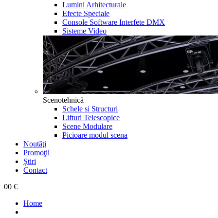
Lumini Arhitecturale
Efecte Speciale
Console Software Interfete DMX
Sisteme Video
Scenotehnică
Schele si Structuri
Lifturi Telescopice
Scene Modulare
Picioare modul scena
Noutăţi
Promoţii
Știri
Contact
0
0 €
Home