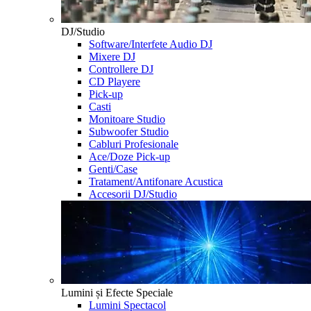
DJ/Studio
Software/Interfete Audio DJ
Mixere DJ
Controllere DJ
CD Playere
Pick-up
Casti
Monitoare Studio
Subwoofer Studio
Cabluri Profesionale
Ace/Doze Pick-up
Genti/Case
Tratament/Antifonare Acustica
Accesorii DJ/Studio
Lumini și Efecte Speciale
Lumini Spectacol