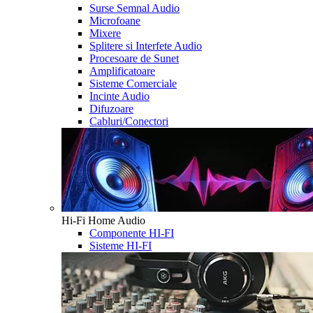
Surse Semnal Audio
Microfoane
Mixere
Splitere si Interfete Audio
Procesoare de Sunet
Amplificatoare
Sisteme Comerciale
Incinte Audio
Difuzoare
Cabluri/Conectori
Hi-Fi Home Audio
Componente HI-FI
Sisteme HI-FI