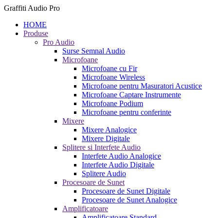
Graffiti Audio Pro
HOME
Produse
Pro Audio
Surse Semnal Audio
Microfoane
Microfoane cu Fir
Microfoane Wireless
Microfoane pentru Masuratori Acustice
Microfoane Captare Instrumente
Microfoane Podium
Microfoane pentru conferinte
Mixere
Mixere Analogice
Mixere Digitale
Splitere si Interfete Audio
Interfete Audio Analogice
Interfete Audio Digitale
Splitere Audio
Procesoare de Sunet
Procesoare de Sunet Digitale
Procesoare de Sunet Analogice
Amplificatoare
Amplificatoare Standard