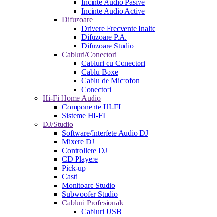
Incinte Audio Pasive
Incinte Audio Active
Difuzoare
Drivere Frecvente Inalte
Difuzoare P.A.
Difuzoare Studio
Cabluri/Conectori
Cabluri cu Conectori
Cablu Boxe
Cablu de Microfon
Conectori
Hi-Fi Home Audio
Componente HI-FI
Sisteme HI-FI
DJ/Studio
Software/Interfete Audio DJ
Mixere DJ
Controllere DJ
CD Playere
Pick-up
Casti
Monitoare Studio
Subwoofer Studio
Cabluri Profesionale
Cabluri USB