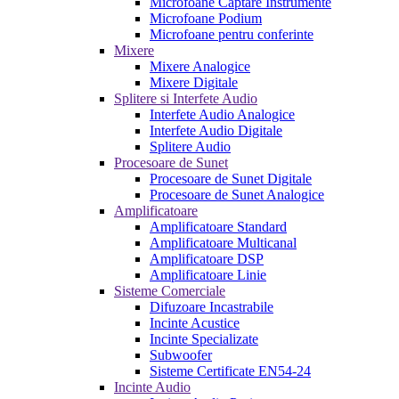
Microfoane Captare Instrumente
Microfoane Podium
Microfoane pentru conferinte
Mixere
Mixere Analogice
Mixere Digitale
Splitere si Interfete Audio
Interfete Audio Analogice
Interfete Audio Digitale
Splitere Audio
Procesoare de Sunet
Procesoare de Sunet Digitale
Procesoare de Sunet Analogice
Amplificatoare
Amplificatoare Standard
Amplificatoare Multicanal
Amplificatoare DSP
Amplificatoare Linie
Sisteme Comerciale
Difuzoare Incastrabile
Incinte Acustice
Incinte Specializate
Subwoofer
Sisteme Certificate EN54-24
Incinte Audio