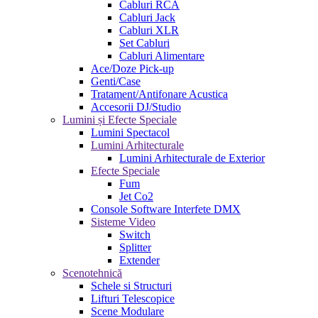
Cabluri RCA
Cabluri Jack
Cabluri XLR
Set Cabluri
Cabluri Alimentare
Ace/Doze Pick-up
Genti/Case
Tratament/Antifonare Acustica
Accesorii DJ/Studio
Lumini și Efecte Speciale
Lumini Spectacol
Lumini Arhitecturale
Lumini Arhitecturale de Exterior
Efecte Speciale
Fum
Jet Co2
Console Software Interfete DMX
Sisteme Video
Switch
Splitter
Extender
Scenotehnică
Schele si Structuri
Lifturi Telescopice
Scene Modulare