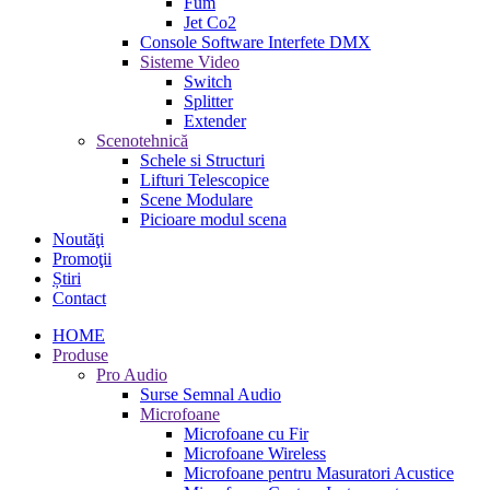
Fum
Jet Co2
Console Software Interfete DMX
Sisteme Video
Switch
Splitter
Extender
Scenotehnică
Schele si Structuri
Lifturi Telescopice
Scene Modulare
Picioare modul scena
Noutăţi
Promoţii
Știri
Contact
HOME
Produse
Pro Audio
Surse Semnal Audio
Microfoane
Microfoane cu Fir
Microfoane Wireless
Microfoane pentru Masuratori Acustice