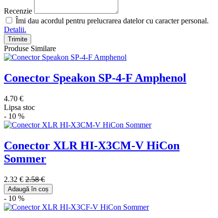
Recenzie
Îmi dau acordul pentru prelucrarea datelor cu caracter personal.
Detalii.
Trimite
Produse Similare
Conector Speakon SP-4-F Amphenol
4.70 €
Lipsa stoc
- 10 %
Conector XLR HI-X3CM-V HiCon
Sommer
2.32 €
2.58 €
Adaugă în coș
- 10 %