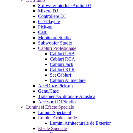
DJ/Studio
Software/Interfete Audio DJ
Mixere DJ
Controllere DJ
CD Playere
Pick-up
Casti
Monitoare Studio
Subwoofer Studio
Cabluri Profesionale
Cabluri USB
Cabluri RCA
Cabluri Jack
Cabluri XLR
Set Cabluri
Cabluri Alimentare
Ace/Doze Pick-up
Genti/Case
Tratament/Antifonare Acustica
Accesorii DJ/Studio
Lumini și Efecte Speciale
Lumini Spectacol
Lumini Arhitecturale
Lumini Arhitecturale de Exterior
Efecte Speciale