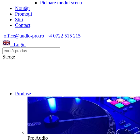
Picioare modul scena
Noutăţi
Promoţii
Știri
Contact
office@audio-pro.ro
+4 0722 515 215
Login
Şterge
Produse
Pro Audio