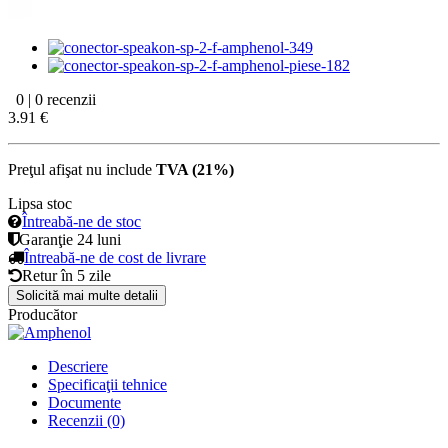
0 | 0 recenzii
3.91 €
Preţul afişat nu include
TVA (21%)
Lipsa stoc
Întreabă-ne de stoc
Garanţie
24 luni
Întreabă-ne de cost de livrare
Retur în
5 zile
Solicită mai multe detalii
Producător
Descriere
Specificaţii tehnice
Documente
Recenzii (0)