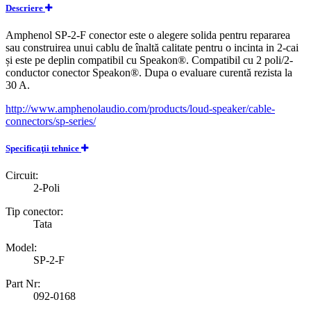
Descriere
Amphenol SP-2-F conector este o alegere solida pentru repararea
sau construirea unui cablu de înaltă calitate pentru o incinta in 2-cai
și este pe deplin compatibil cu Speakon®. Compatibil cu 2 poli/2-
conductor conector Speakon®. Dupa o evaluare curentă rezista la
30 A.
http://www.amphenolaudio.com/products/loud-speaker/cable-
connectors/sp-series/
Specificaţii tehnice
Circuit:
2-Poli
Tip conector:
Tata
Model:
SP-2-F
Part Nr:
092-0168