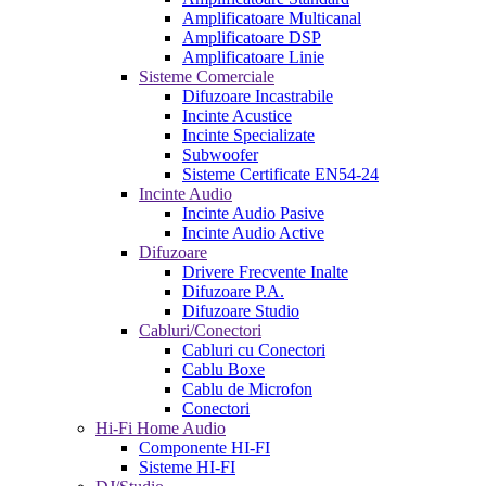
Amplificatoare Multicanal
Amplificatoare DSP
Amplificatoare Linie
Sisteme Comerciale
Difuzoare Incastrabile
Incinte Acustice
Incinte Specializate
Subwoofer
Sisteme Certificate EN54-24
Incinte Audio
Incinte Audio Pasive
Incinte Audio Active
Difuzoare
Drivere Frecvente Inalte
Difuzoare P.A.
Difuzoare Studio
Cabluri/Conectori
Cabluri cu Conectori
Cablu Boxe
Cablu de Microfon
Conectori
Hi-Fi Home Audio
Componente HI-FI
Sisteme HI-FI