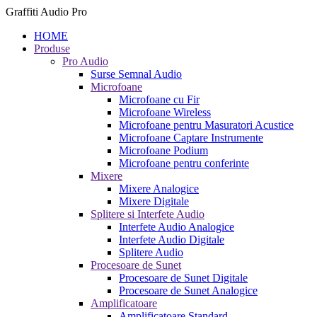
Graffiti Audio Pro
HOME
Produse
Pro Audio
Surse Semnal Audio
Microfoane
Microfoane cu Fir
Microfoane Wireless
Microfoane pentru Masuratori Acustice
Microfoane Captare Instrumente
Microfoane Podium
Microfoane pentru conferinte
Mixere
Mixere Analogice
Mixere Digitale
Splitere si Interfete Audio
Interfete Audio Analogice
Interfete Audio Digitale
Splitere Audio
Procesoare de Sunet
Procesoare de Sunet Digitale
Procesoare de Sunet Analogice
Amplificatoare
Amplificatoare Standard