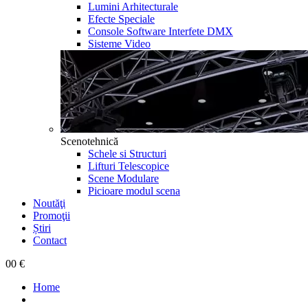
Lumini Arhitecturale
Efecte Speciale
Console Software Interfete DMX
Sisteme Video
Scenotehnică
Schele si Structuri
Lifturi Telescopice
Scene Modulare
Picioare modul scena
Noutăţi
Promoţii
Știri
Contact
0
0 €
Home