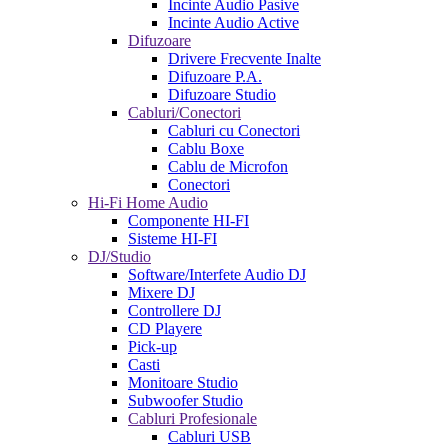
Incinte Audio Pasive
Incinte Audio Active
Difuzoare
Drivere Frecvente Inalte
Difuzoare P.A.
Difuzoare Studio
Cabluri/Conectori
Cabluri cu Conectori
Cablu Boxe
Cablu de Microfon
Conectori
Hi-Fi Home Audio
Componente HI-FI
Sisteme HI-FI
DJ/Studio
Software/Interfete Audio DJ
Mixere DJ
Controllere DJ
CD Playere
Pick-up
Casti
Monitoare Studio
Subwoofer Studio
Cabluri Profesionale
Cabluri USB