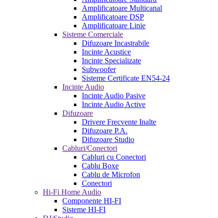
Amplificatoare Multicanal
Amplificatoare DSP
Amplificatoare Linie
Sisteme Comerciale
Difuzoare Incastrabile
Incinte Acustice
Incinte Specializate
Subwoofer
Sisteme Certificate EN54-24
Incinte Audio
Incinte Audio Pasive
Incinte Audio Active
Difuzoare
Drivere Frecvente Inalte
Difuzoare P.A.
Difuzoare Studio
Cabluri/Conectori
Cabluri cu Conectori
Cablu Boxe
Cablu de Microfon
Conectori
Hi-Fi Home Audio
Componente HI-FI
Sisteme HI-FI