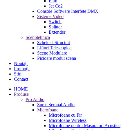
Fum
Jet Co2
Console Software Interfete DMX
Sisteme Video
Switch
Splitter
Extender
Scenotehnică
Schele si Structuri
Lifturi Telescopice
Scene Modulare
Picioare modul scena
Noutăţi
Promoţii
Știri
Contact
HOME
Produse
Pro Audio
Surse Semnal Audio
Microfoane
Microfoane cu Fir
Microfoane Wireless
Microfoane pentru Masuratori Acustice