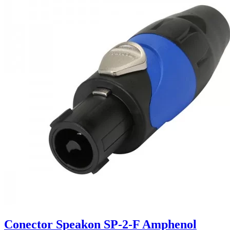
Conector Speakon SP-2-F Amphenol