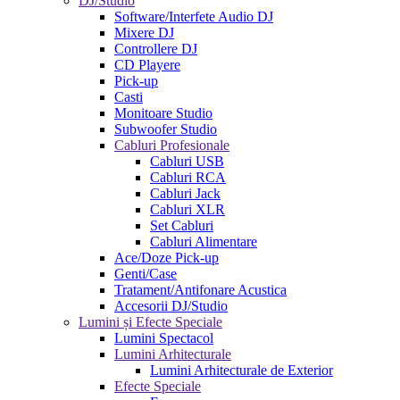
DJ/Studio
Software/Interfete Audio DJ
Mixere DJ
Controllere DJ
CD Playere
Pick-up
Casti
Monitoare Studio
Subwoofer Studio
Cabluri Profesionale
Cabluri USB
Cabluri RCA
Cabluri Jack
Cabluri XLR
Set Cabluri
Cabluri Alimentare
Ace/Doze Pick-up
Genti/Case
Tratament/Antifonare Acustica
Accesorii DJ/Studio
Lumini și Efecte Speciale
Lumini Spectacol
Lumini Arhitecturale
Lumini Arhitecturale de Exterior
Efecte Speciale