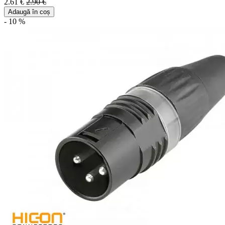
2.61 €
2.90 €
Adaugă în coș
- 10 %