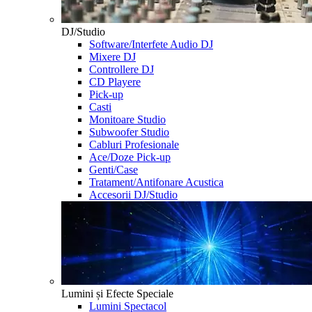
DJ/Studio
Software/Interfete Audio DJ
Mixere DJ
Controllere DJ
CD Playere
Pick-up
Casti
Monitoare Studio
Subwoofer Studio
Cabluri Profesionale
Ace/Doze Pick-up
Genti/Case
Tratament/Antifonare Acustica
Accesorii DJ/Studio
Lumini și Efecte Speciale
Lumini Spectacol