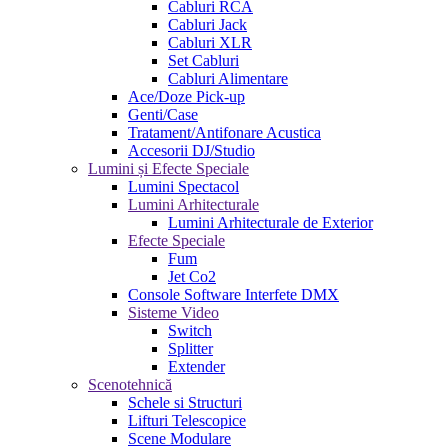
Cabluri RCA
Cabluri Jack
Cabluri XLR
Set Cabluri
Cabluri Alimentare
Ace/Doze Pick-up
Genti/Case
Tratament/Antifonare Acustica
Accesorii DJ/Studio
Lumini și Efecte Speciale
Lumini Spectacol
Lumini Arhitecturale
Lumini Arhitecturale de Exterior
Efecte Speciale
Fum
Jet Co2
Console Software Interfete DMX
Sisteme Video
Switch
Splitter
Extender
Scenotehnică
Schele si Structuri
Lifturi Telescopice
Scene Modulare