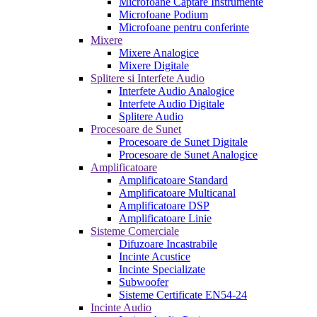
Microfoane Captare Instrumente
Microfoane Podium
Microfoane pentru conferinte
Mixere
Mixere Analogice
Mixere Digitale
Splitere si Interfete Audio
Interfete Audio Analogice
Interfete Audio Digitale
Splitere Audio
Procesoare de Sunet
Procesoare de Sunet Digitale
Procesoare de Sunet Analogice
Amplificatoare
Amplificatoare Standard
Amplificatoare Multicanal
Amplificatoare DSP
Amplificatoare Linie
Sisteme Comerciale
Difuzoare Incastrabile
Incinte Acustice
Incinte Specializate
Subwoofer
Sisteme Certificate EN54-24
Incinte Audio