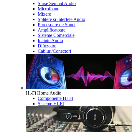
Surse Semnal Audio
Microfoane
Mixere
Splitere si Interfete Audio
Procesoare de Sunet
Amplificatoare
Sisteme Comerciale
Incinte Audio
Difuzoare
Cabluri/Conectori
Hi-Fi Home Audio
Componente HI-FI
Sisteme HI-FI