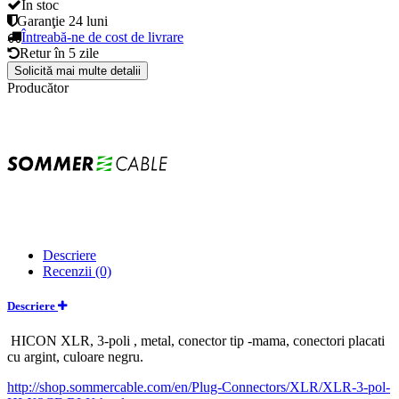
În stoc
Garanţie
24 luni
Întreabă-ne de cost de livrare
Retur în
5 zile
Solicită mai multe detalii
Producător
Descriere
Recenzii (0)
Descriere
HICON XLR, 3-poli , metal, conector tip -mama, conectori placati
cu argint, culoare negru.
http://shop.sommercable.com/en/Plug-Connectors/XLR/XLR-3-pol-