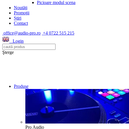
Picioare modul scena
Noutăţi
Promoţii
Știri
Contact
office@audio-pro.ro
+4 0722 515 215
Login
Şterge
Produse
Pro Audio