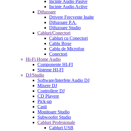
Incinte Audio Pasive
Incinte Audio Active
Difuzoare
Drivere Frecvente Inalte
Difuzoare P.A.
Difuzoare Studio
Cabluri/Conectori
Cabluri cu Conectori
Cablu Boxe
Cablu de Microfon
Conectori
Hi-Fi Home Audio
Componente HI-FI
Sisteme HI-FI
DJ/Studio
Software/Interfete Audio DJ
Mixere DJ
Controllere DJ
CD Playere
Pick-up
Casti
Monitoare Studio
Subwoofer Studio
Cabluri Profesionale
Cabluri USB