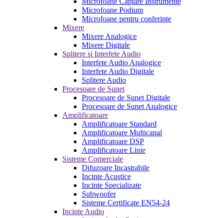
Microfoane Captare Instrumente
Microfoane Podium
Microfoane pentru conferinte
Mixere
Mixere Analogice
Mixere Digitale
Splitere si Interfete Audio
Interfete Audio Analogice
Interfete Audio Digitale
Splitere Audio
Procesoare de Sunet
Procesoare de Sunet Digitale
Procesoare de Sunet Analogice
Amplificatoare
Amplificatoare Standard
Amplificatoare Multicanal
Amplificatoare DSP
Amplificatoare Linie
Sisteme Comerciale
Difuzoare Incastrabile
Incinte Acustice
Incinte Specializate
Subwoofer
Sisteme Certificate EN54-24
Incinte Audio