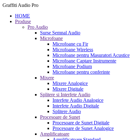
Graffiti Audio Pro
HOME
Produse
Pro Audio
Surse Semnal Audio
Microfoane
Microfoane cu Fir
Microfoane Wireless
Microfoane pentru Masuratori Acustice
Microfoane Captare Instrumente
Microfoane Podium
Microfoane pentru conferinte
Mixere
Mixere Analogice
Mixere Digitale
Splitere si Interfete Audio
Interfete Audio Analogice
Interfete Audio Digitale
Splitere Audio
Procesoare de Sunet
Procesoare de Sunet Digitale
Procesoare de Sunet Analogice
Amplificatoare
Amplificatoare Standard