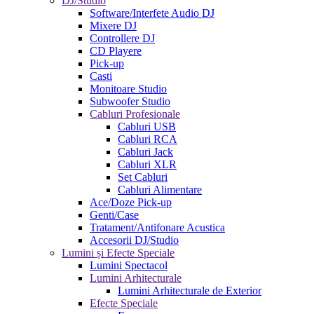
DJ/Studio
Software/Interfete Audio DJ
Mixere DJ
Controllere DJ
CD Playere
Pick-up
Casti
Monitoare Studio
Subwoofer Studio
Cabluri Profesionale
Cabluri USB
Cabluri RCA
Cabluri Jack
Cabluri XLR
Set Cabluri
Cabluri Alimentare
Ace/Doze Pick-up
Genti/Case
Tratament/Antifonare Acustica
Accesorii DJ/Studio
Lumini și Efecte Speciale
Lumini Spectacol
Lumini Arhitecturale
Lumini Arhitecturale de Exterior
Efecte Speciale