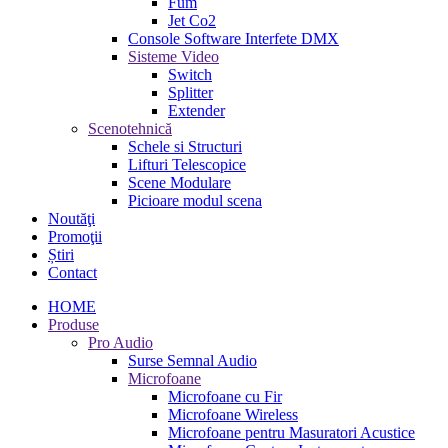
Fum
Jet Co2
Console Software Interfete DMX
Sisteme Video
Switch
Splitter
Extender
Scenotehnică
Schele si Structuri
Lifturi Telescopice
Scene Modulare
Picioare modul scena
Noutăţi
Promoţii
Știri
Contact
HOME
Produse
Pro Audio
Surse Semnal Audio
Microfoane
Microfoane cu Fir
Microfoane Wireless
Microfoane pentru Masuratori Acustice