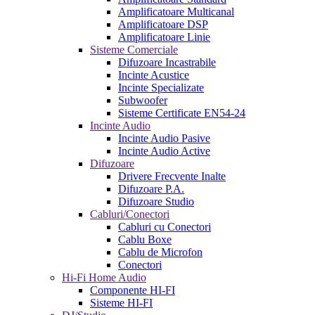
Amplificatoare Multicanal
Amplificatoare DSP
Amplificatoare Linie
Sisteme Comerciale
Difuzoare Incastrabile
Incinte Acustice
Incinte Specializate
Subwoofer
Sisteme Certificate EN54-24
Incinte Audio
Incinte Audio Pasive
Incinte Audio Active
Difuzoare
Drivere Frecvente Inalte
Difuzoare P.A.
Difuzoare Studio
Cabluri/Conectori
Cabluri cu Conectori
Cablu Boxe
Cablu de Microfon
Conectori
Hi-Fi Home Audio
Componente HI-FI
Sisteme HI-FI