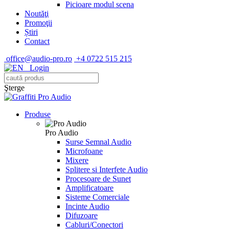
Picioare modul scena
Noutăţi
Promoţii
Știri
Contact
office@audio-pro.ro
+4 0722 515 215
Login
Şterge
Produse
Pro Audio
Surse Semnal Audio
Microfoane
Mixere
Splitere si Interfete Audio
Procesoare de Sunet
Amplificatoare
Sisteme Comerciale
Incinte Audio
Difuzoare
Cabluri/Conectori