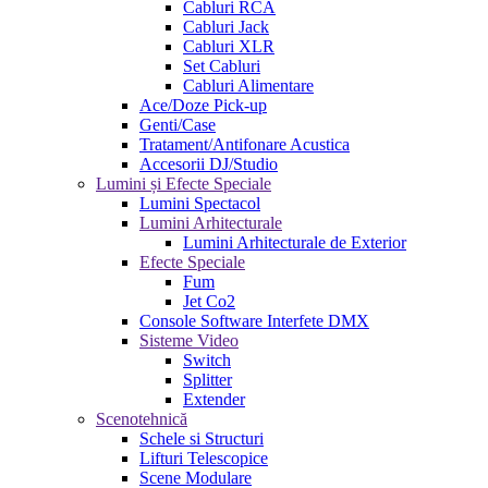
Cabluri RCA
Cabluri Jack
Cabluri XLR
Set Cabluri
Cabluri Alimentare
Ace/Doze Pick-up
Genti/Case
Tratament/Antifonare Acustica
Accesorii DJ/Studio
Lumini și Efecte Speciale
Lumini Spectacol
Lumini Arhitecturale
Lumini Arhitecturale de Exterior
Efecte Speciale
Fum
Jet Co2
Console Software Interfete DMX
Sisteme Video
Switch
Splitter
Extender
Scenotehnică
Schele si Structuri
Lifturi Telescopice
Scene Modulare