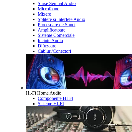
Surse Semnal Audio
Microfoane
Mixere
Splitere si Interfete Audio
Procesoare de Sunet
Amplificatoare
Sisteme Comerciale
Incinte Audio
Difuzoare
Cabluri/Conectori
Hi-Fi Home Audio
Componente HI-FI
Sisteme HI-FI