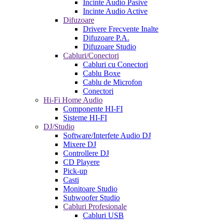
Incinte Audio Pasive
Incinte Audio Active
Difuzoare
Drivere Frecvente Inalte
Difuzoare P.A.
Difuzoare Studio
Cabluri/Conectori
Cabluri cu Conectori
Cablu Boxe
Cablu de Microfon
Conectori
Hi-Fi Home Audio
Componente HI-FI
Sisteme HI-FI
DJ/Studio
Software/Interfete Audio DJ
Mixere DJ
Controllere DJ
CD Playere
Pick-up
Casti
Monitoare Studio
Subwoofer Studio
Cabluri Profesionale
Cabluri USB