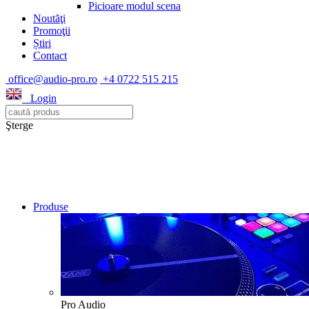
Picioare modul scena
Noutăţi
Promoţii
Știri
Contact
office@audio-pro.ro
+4 0722 515 215
Login
Şterge
Produse
Pro Audio