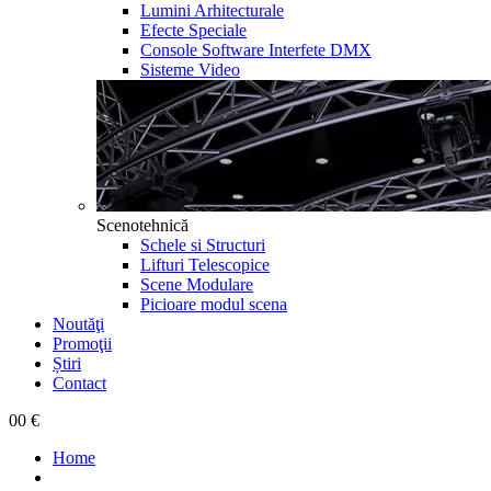
Lumini Arhitecturale
Efecte Speciale
Console Software Interfete DMX
Sisteme Video
Scenotehnică
Schele si Structuri
Lifturi Telescopice
Scene Modulare
Picioare modul scena
Noutăţi
Promoţii
Știri
Contact
0
0 €
Home