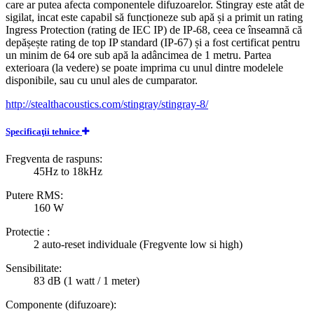
care ar putea afecta componentele difuzoarelor. Stingray este atât de
sigilat, incat este capabil să funcționeze sub apă și a primit un rating
Ingress Protection (rating de IEC IP) de IP-68, ceea ce înseamnă că
depășește rating de top IP standard (IP-67) și a fost certificat pentru
un minim de 64 ore sub apă la adâncimea de 1 metru. Partea
exterioara (la vedere) se poate imprima cu unul dintre modelele
disponibile, sau cu unul ales de cumparator.
http://stealthacoustics.com/stingray/stingray-8/
Specificaţii tehnice
Fregventa de raspuns:
45Hz to 18kHz
Putere RMS:
160 W
Protectie :
2 auto-reset individuale (Fregvente low si high)
Sensibilitate:
83 dB (1 watt / 1 meter)
Componente (difuzoare):