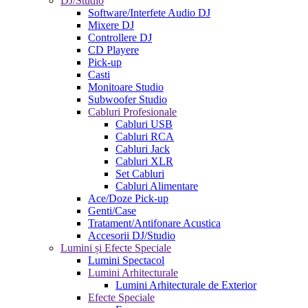
DJ/Studio
Software/Interfete Audio DJ
Mixere DJ
Controllere DJ
CD Playere
Pick-up
Casti
Monitoare Studio
Subwoofer Studio
Cabluri Profesionale
Cabluri USB
Cabluri RCA
Cabluri Jack
Cabluri XLR
Set Cabluri
Cabluri Alimentare
Ace/Doze Pick-up
Genti/Case
Tratament/Antifonare Acustica
Accesorii DJ/Studio
Lumini și Efecte Speciale
Lumini Spectacol
Lumini Arhitecturale
Lumini Arhitecturale de Exterior
Efecte Speciale