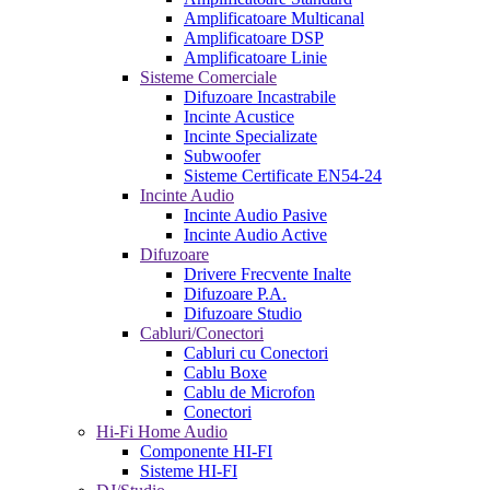
Amplificatoare Multicanal
Amplificatoare DSP
Amplificatoare Linie
Sisteme Comerciale
Difuzoare Incastrabile
Incinte Acustice
Incinte Specializate
Subwoofer
Sisteme Certificate EN54-24
Incinte Audio
Incinte Audio Pasive
Incinte Audio Active
Difuzoare
Drivere Frecvente Inalte
Difuzoare P.A.
Difuzoare Studio
Cabluri/Conectori
Cabluri cu Conectori
Cablu Boxe
Cablu de Microfon
Conectori
Hi-Fi Home Audio
Componente HI-FI
Sisteme HI-FI