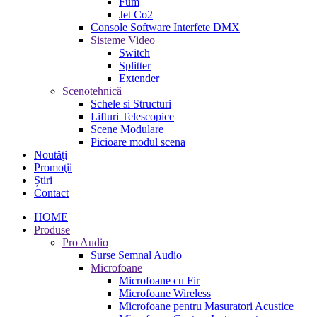
Fum
Jet Co2
Console Software Interfete DMX
Sisteme Video
Switch
Splitter
Extender
Scenotehnică
Schele si Structuri
Lifturi Telescopice
Scene Modulare
Picioare modul scena
Noutăţi
Promoţii
Știri
Contact
HOME
Produse
Pro Audio
Surse Semnal Audio
Microfoane
Microfoane cu Fir
Microfoane Wireless
Microfoane pentru Masuratori Acustice