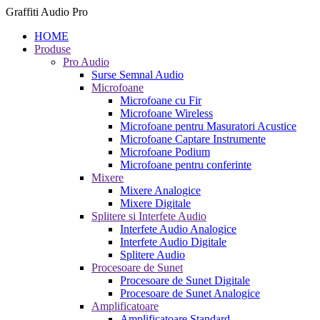
Graffiti Audio Pro
HOME
Produse
Pro Audio
Surse Semnal Audio
Microfoane
Microfoane cu Fir
Microfoane Wireless
Microfoane pentru Masuratori Acustice
Microfoane Captare Instrumente
Microfoane Podium
Microfoane pentru conferinte
Mixere
Mixere Analogice
Mixere Digitale
Splitere si Interfete Audio
Interfete Audio Analogice
Interfete Audio Digitale
Splitere Audio
Procesoare de Sunet
Procesoare de Sunet Digitale
Procesoare de Sunet Analogice
Amplificatoare
Amplificatoare Standard