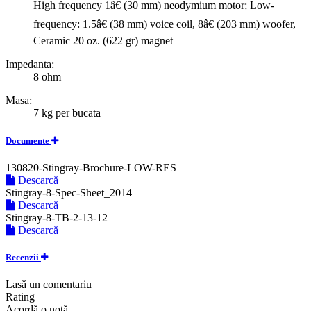
High frequency 1â€ (30 mm) neodymium motor; Low-
frequency: 1.5â€ (38 mm) voice coil, 8â€ (203 mm) woofer,
Ceramic 20 oz. (622 gr) magnet
Impedanta:
8 ohm
Masa:
7 kg per bucata
Documente
130820-Stingray-Brochure-LOW-RES
Descarcă
Stingray-8-Spec-Sheet_2014
Descarcă
Stingray-8-TB-2-13-12
Descarcă
Recenzii
Lasă un comentariu
Rating
Acordă o notă