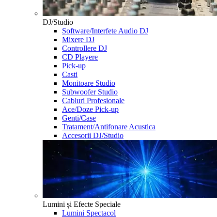
DJ/Studio
Software/Interfete Audio DJ
Mixere DJ
Controllere DJ
CD Playere
Pick-up
Casti
Monitoare Studio
Subwoofer Studio
Cabluri Profesionale
Ace/Doze Pick-up
Genti/Case
Tratament/Antifonare Acustica
Accesorii DJ/Studio
Lumini și Efecte Speciale
Lumini Spectacol