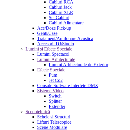
Cabluri RCA
Cabluri Jack
Cabluri XLR
Set Cabluri
Cabluri Alimentare
Ace/Doze Pick-up
Genti/Case
Tratament/Antifonare Acustica
Accesorii DJ/Studio
Lumini și Efecte Speciale
Lumini Spectacol
Lumini Arhitecturale
Lumini Arhitecturale de Exterior
Efecte Speciale
Fum
Jet Co2
Console Software Interfete DMX
Sisteme Video
Switch
Splitter
Extender
Scenotehnică
Schele si Structuri
Lifturi Telescopice
Scene Modulare