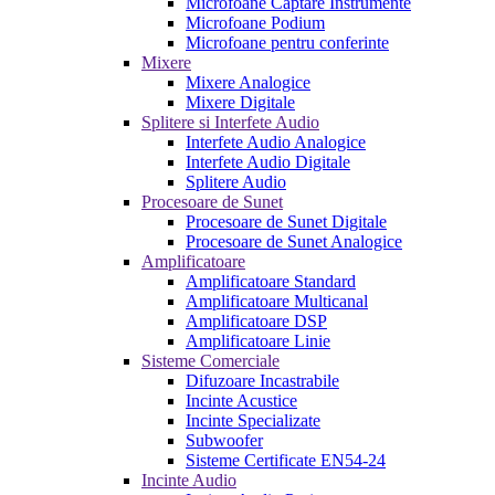
Microfoane Captare Instrumente
Microfoane Podium
Microfoane pentru conferinte
Mixere
Mixere Analogice
Mixere Digitale
Splitere si Interfete Audio
Interfete Audio Analogice
Interfete Audio Digitale
Splitere Audio
Procesoare de Sunet
Procesoare de Sunet Digitale
Procesoare de Sunet Analogice
Amplificatoare
Amplificatoare Standard
Amplificatoare Multicanal
Amplificatoare DSP
Amplificatoare Linie
Sisteme Comerciale
Difuzoare Incastrabile
Incinte Acustice
Incinte Specializate
Subwoofer
Sisteme Certificate EN54-24
Incinte Audio