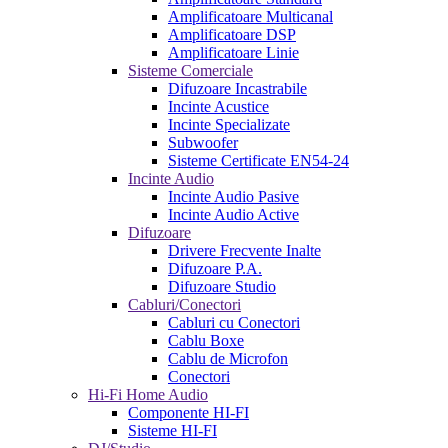
Amplificatoare Multicanal
Amplificatoare DSP
Amplificatoare Linie
Sisteme Comerciale
Difuzoare Incastrabile
Incinte Acustice
Incinte Specializate
Subwoofer
Sisteme Certificate EN54-24
Incinte Audio
Incinte Audio Pasive
Incinte Audio Active
Difuzoare
Drivere Frecvente Inalte
Difuzoare P.A.
Difuzoare Studio
Cabluri/Conectori
Cabluri cu Conectori
Cablu Boxe
Cablu de Microfon
Conectori
Hi-Fi Home Audio
Componente HI-FI
Sisteme HI-FI