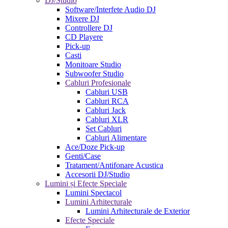
DJ/Studio
Software/Interfete Audio DJ
Mixere DJ
Controllere DJ
CD Playere
Pick-up
Casti
Monitoare Studio
Subwoofer Studio
Cabluri Profesionale
Cabluri USB
Cabluri RCA
Cabluri Jack
Cabluri XLR
Set Cabluri
Cabluri Alimentare
Ace/Doze Pick-up
Genti/Case
Tratament/Antifonare Acustica
Accesorii DJ/Studio
Lumini și Efecte Speciale
Lumini Spectacol
Lumini Arhitecturale
Lumini Arhitecturale de Exterior
Efecte Speciale