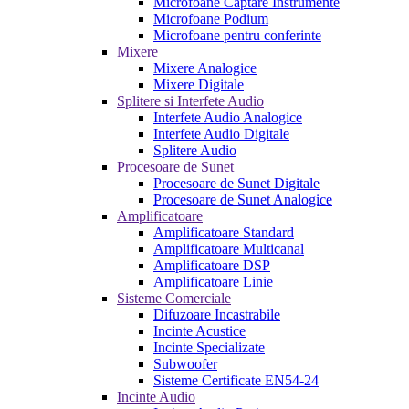
Microfoane Captare Instrumente
Microfoane Podium
Microfoane pentru conferinte
Mixere
Mixere Analogice
Mixere Digitale
Splitere si Interfete Audio
Interfete Audio Analogice
Interfete Audio Digitale
Splitere Audio
Procesoare de Sunet
Procesoare de Sunet Digitale
Procesoare de Sunet Analogice
Amplificatoare
Amplificatoare Standard
Amplificatoare Multicanal
Amplificatoare DSP
Amplificatoare Linie
Sisteme Comerciale
Difuzoare Incastrabile
Incinte Acustice
Incinte Specializate
Subwoofer
Sisteme Certificate EN54-24
Incinte Audio