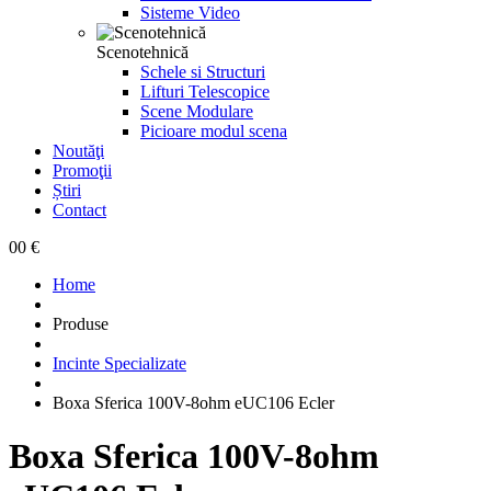
Sisteme Video
Scenotehnică
Schele si Structuri
Lifturi Telescopice
Scene Modulare
Picioare modul scena
Noutăţi
Promoţii
Știri
Contact
0
0 €
Home
Produse
Incinte Specializate
Boxa Sferica 100V-8ohm eUC106 Ecler
Boxa Sferica 100V-8ohm