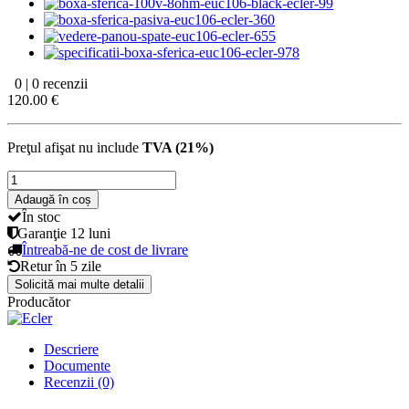
0 | 0 recenzii
120.00 €
Preţul afişat nu include
TVA (21%)
Adaugă în coș
În stoc
Garanţie
12 luni
Întreabă-ne de cost de livrare
Retur în
5 zile
Solicită mai multe detalii
Producător
Descriere
Documente
Recenzii (0)