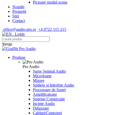
Picioare modul scena
Noutăţi
Promoţii
Știri
Contact
office@audio-pro.ro
+4 0722 515 215
Login
Şterge
Produse
Pro Audio
Surse Semnal Audio
Microfoane
Mixere
Splitere si Interfete Audio
Procesoare de Sunet
Amplificatoare
Sisteme Comerciale
Incinte Audio
Difuzoare
Cabluri/Conectori