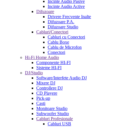
Incinte Audio Pasive
Incinte Audio Active
Difuzoare
Drivere Frecvente Inalte
Difuzoare P.A.
Difuzoare Studio
Cabluri/Conectori
Cabluri cu Conectori
Cablu Boxe
Cablu de Microfon
Conectori
Hi-Fi Home Audio
Componente HI-FI
Sisteme HI-FI
DJ/Studio
Software/Interfete Audio DJ
Mixere DJ
Controllere DJ
CD Playere
Pick-up
Casti
Monitoare Studio
Subwoofer Studio
Cabluri Profesionale
Cabluri USB