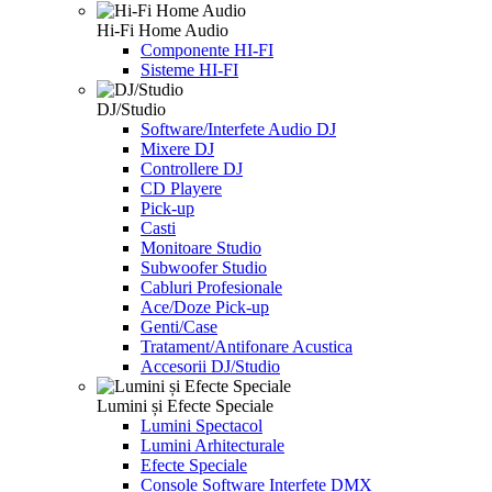
Hi-Fi Home Audio
Componente HI-FI
Sisteme HI-FI
DJ/Studio
Software/Interfete Audio DJ
Mixere DJ
Controllere DJ
CD Playere
Pick-up
Casti
Monitoare Studio
Subwoofer Studio
Cabluri Profesionale
Ace/Doze Pick-up
Genti/Case
Tratament/Antifonare Acustica
Accesorii DJ/Studio
Lumini și Efecte Speciale
Lumini Spectacol
Lumini Arhitecturale
Efecte Speciale
Console Software Interfete DMX