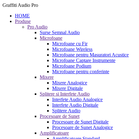
Graffiti Audio Pro
HOME
Produse
Pro Audio
Surse Semnal Audio
Microfoane
Microfoane cu Fir
Microfoane Wireless
Microfoane pentru Masuratori Acustice
Microfoane Captare Instrumente
Microfoane Podium
Microfoane pentru conferinte
Mixere
Mixere Analogice
Mixere Digitale
Splitere si Interfete Audio
Interfete Audio Analogice
Interfete Audio Digitale
Splitere Audio
Procesoare de Sunet
Procesoare de Sunet Digitale
Procesoare de Sunet Analogice
Amplificatoare
Amplificatoare Standard