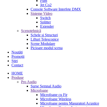
Fum
Jet Co2
Console Software Interfete DMX
Sisteme Video
Switch
Splitter
Extender
Scenotehnică
Schele si Structuri
Lifturi Telescopice
Scene Modulare
Picioare modul scena
Noutăţi
Promoţii
Știri
Contact
HOME
Produse
Pro Audio
Surse Semnal Audio
Microfoane
Microfoane cu Fir
Microfoane Wireless
Microfoane pentru Masuratori Acustice