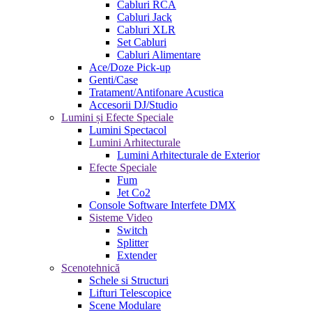
Cabluri RCA
Cabluri Jack
Cabluri XLR
Set Cabluri
Cabluri Alimentare
Ace/Doze Pick-up
Genti/Case
Tratament/Antifonare Acustica
Accesorii DJ/Studio
Lumini și Efecte Speciale
Lumini Spectacol
Lumini Arhitecturale
Lumini Arhitecturale de Exterior
Efecte Speciale
Fum
Jet Co2
Console Software Interfete DMX
Sisteme Video
Switch
Splitter
Extender
Scenotehnică
Schele si Structuri
Lifturi Telescopice
Scene Modulare