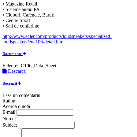
• Magazine Retail
• Sisteme audio PA
• Cluburi, Cafenele, Baruri
• Centre Sport
• Sali de conferinte
http://www.ecler.com/products/loudspeakers/specialized-
loudspeakers/euc106-detail.html
Documente
Ecler_eUC106_Data_Sheet
Descarcă
Recenzii
Lasă un comentariu
Rating
Acordă o notă
E-mail
Nume
Subiect