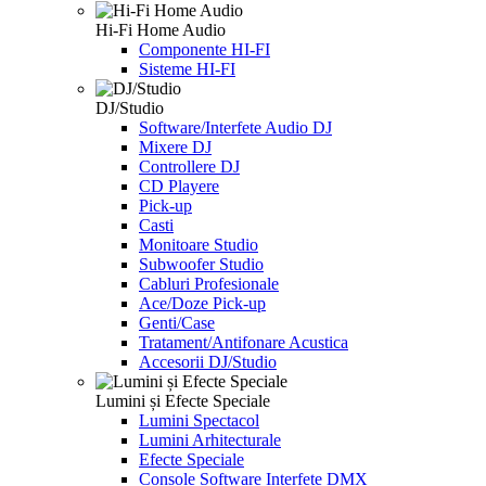
Hi-Fi Home Audio
Componente HI-FI
Sisteme HI-FI
DJ/Studio
Software/Interfete Audio DJ
Mixere DJ
Controllere DJ
CD Playere
Pick-up
Casti
Monitoare Studio
Subwoofer Studio
Cabluri Profesionale
Ace/Doze Pick-up
Genti/Case
Tratament/Antifonare Acustica
Accesorii DJ/Studio
Lumini și Efecte Speciale
Lumini Spectacol
Lumini Arhitecturale
Efecte Speciale
Console Software Interfete DMX