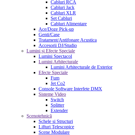
Cabluri RCA
Cabluri Jack
Cabluri XLR
Set Cabluri
Cabluri Alimentare
Ace/Doze Pick-up
Genti/Case
Tratament/Antifonare Acustica
Accesorii DJ/Studio
Lumini și Efecte Speciale
Lumini Spectacol
Lumini Arhitecturale
Lumini Arhitecturale de Exterior
Efecte Speciale
Fum
Jet Co2
Console Software Interfete DMX
Sisteme Video
Switch
Splitter
Extender
Scenotehnică
Schele si Structuri
Lifturi Telescopice
Scene Modulare