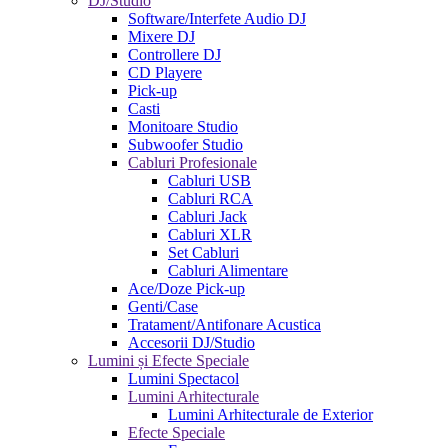
DJ/Studio
Software/Interfete Audio DJ
Mixere DJ
Controllere DJ
CD Playere
Pick-up
Casti
Monitoare Studio
Subwoofer Studio
Cabluri Profesionale
Cabluri USB
Cabluri RCA
Cabluri Jack
Cabluri XLR
Set Cabluri
Cabluri Alimentare
Ace/Doze Pick-up
Genti/Case
Tratament/Antifonare Acustica
Accesorii DJ/Studio
Lumini și Efecte Speciale
Lumini Spectacol
Lumini Arhitecturale
Lumini Arhitecturale de Exterior
Efecte Speciale