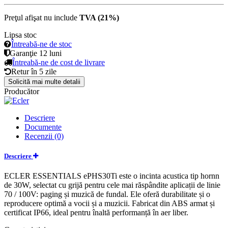
Preţul afişat nu include
TVA (21%)
Lipsa stoc
Întreabă-ne de stoc
Garanţie
12 luni
Întreabă-ne de cost de livrare
Retur în
5 zile
Solicită mai multe detalii
Producător
Descriere
Documente
Recenzii (0)
Descriere
ECLER ESSENTIALS ePHS30Ti este o incinta acustica tip hornn
de 30W, selectat cu grijă pentru cele mai răspândite aplicații de linie
70 / 100V: paging și muzică de fundal. Ele oferă durabilitate și o
reproducere optimă a vocii și a muzicii. Fabricat din ABS armat și
certificat IP66, ideal pentru înaltă performanță în aer liber.