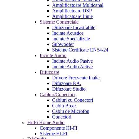
Amplificatoare Multicanal
Amplificatoare DSP
Amplificatoare Linie
Sisteme Comerciale
Difuzoare Incastrabile
Incinte Acustice
Incinte Specializate
Subwoofer
Sisteme Certificate EN54-24
Incinte Audio
Incinte Audio Pasive
Incinte Audio Active
Difuzoare
Drivere Frecvente Inalte
Difuzoare P.A.
Difuzoare Studio
Cabluri/Conectori
Cabluri cu Conectori
Cablu Boxe
Cablu de Microfon
Conectori
Hi-Fi Home Audio
Componente HI-FI
Sisteme HI-FI