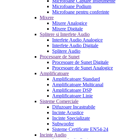
Microfoane Captare Instrumente
Microfoane Podium
Microfoane pentru conferinte
Mixere
Mixere Analogice
Mixere Digitale
Splitere si Interfete Audio
Interfete Audio Analogice
Interfete Audio Digitale
Splitere Audio
Procesoare de Sunet
Procesoare de Sunet Digitale
Procesoare de Sunet Analogice
Amplificatoare
Amplificatoare Standard
Amplificatoare Multicanal
Amplificatoare DSP
Amplificatoare Linie
Sisteme Comerciale
Difuzoare Incastrabile
Incinte Acustice
Incinte Specializate
Subwoofer
Sisteme Certificate EN54-24
Incinte Audio