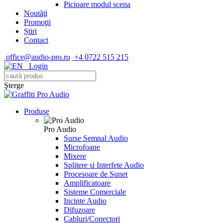
Picioare modul scena
Noutăţi
Promoţii
Știri
Contact
office@audio-pro.ro
+4 0722 515 215
Login
Şterge
Produse
Pro Audio
Surse Semnal Audio
Microfoane
Mixere
Splitere si Interfete Audio
Procesoare de Sunet
Amplificatoare
Sisteme Comerciale
Incinte Audio
Difuzoare
Cabluri/Conectori