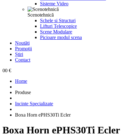
Sisteme Video
Scenotehnică
Schele si Structuri
Lifturi Telescopice
Scene Modulare
Picioare modul scena
Noutăţi
Promoţii
Știri
Contact
0
0 €
Home
Produse
Incinte Specializate
Boxa Horn ePHS30Ti Ecler
Boxa Horn ePHS30Ti Ecler