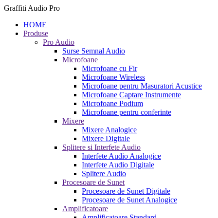
Graffiti Audio Pro
HOME
Produse
Pro Audio
Surse Semnal Audio
Microfoane
Microfoane cu Fir
Microfoane Wireless
Microfoane pentru Masuratori Acustice
Microfoane Captare Instrumente
Microfoane Podium
Microfoane pentru conferinte
Mixere
Mixere Analogice
Mixere Digitale
Splitere si Interfete Audio
Interfete Audio Analogice
Interfete Audio Digitale
Splitere Audio
Procesoare de Sunet
Procesoare de Sunet Digitale
Procesoare de Sunet Analogice
Amplificatoare
Amplificatoare Standard