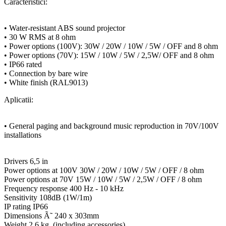
Caracteristici:
• Water-resistant ABS sound projector
• 30 W RMS at 8 ohm
• Power options (100V): 30W / 20W / 10W / 5W / OFF and 8 ohm
• Power options (70V): 15W / 10W / 5W / 2,5W/ OFF and 8 ohm
• IP66 rated
• Connection by bare wire
• White finish (RAL9013)
Aplicatii:
• General paging and background music reproduction in 70V/100V
installations
Drivers 6,5 in
Power options at 100V 30W / 20W / 10W / 5W / OFF / 8 ohm
Power options at 70V 15W / 10W / 5W / 2,5W / OFF / 8 ohm
Frequency response 400 Hz - 10 kHz
Sensitivity 108dB (1W/1m)
IP rating IP66
Dimensions Ã˜ 240 x 303mm
Weight 2,6 kg. (including accessories)