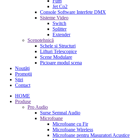
Fum
Jet Co2
Console Software Interfete DMX
Sisteme Video
Switch
Splitter
Extender
Scenotehnică
Schele si Structuri
Lifturi Telescopice
Scene Modulare
Picioare modul scena
Noutăţi
Promoţii
Știri
Contact
HOME
Produse
Pro Audio
Surse Semnal Audio
Microfoane
Microfoane cu Fir
Microfoane Wireless
Microfoane pentru Masuratori Acustice