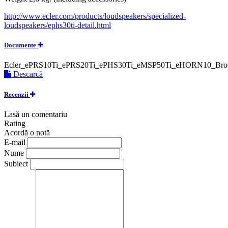
http://www.ecler.com/products/loudspeakers/specialized-
loudspeakers/ephs30ti-detail.html
Documente
Ecler_ePRS10Ti_ePRS20Ti_ePHS30Ti_eMSP50Ti_eHORN10_Bro
Descarcă
Recenzii
Lasă un comentariu
Rating
Acordă o notă
E-mail
Nume
Subiect