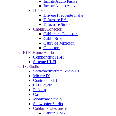
Incinte Audio Pasive
Incinte Audio Active
Difuzoare
Drivere Frecvente Inalte
Difuzoare P.A.
Difuzoare Studio
Cabluri/Conectori
Cabluri cu Conectori
Cablu Boxe
Cablu de Microfon
Conectori
Hi-Fi Home Audio
Componente HI-FI
Sisteme HI-FI
DJ/Studio
Software/Interfete Audio DJ
Mixere DJ
Controllere DJ
CD Playere
Pick-up
Casti
Monitoare Studio
Subwoofer Studio
Cabluri Profesionale
Cabluri USB