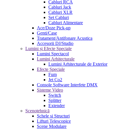
Cabluri RCA
Cabluri Jack
Cabluri XLR
Set Cabluri
Cabluri Alimentare
Ace/Doze Pick-up
Genti/Case
Tratament/Antifonare Acustica
Accesorii DJ/Studio
Lumini și Efecte Speciale
Lumini Spectacol
Lumini Arhitecturale
Lumini Arhitecturale de Exterior
Efecte Speciale
Fum
Jet Co2
Console Software Interfete DMX
Sisteme Video
Switch
Splitter
Extender
Scenotehnică
Schele si Structuri
Lifturi Telescopice
Scene Modulare