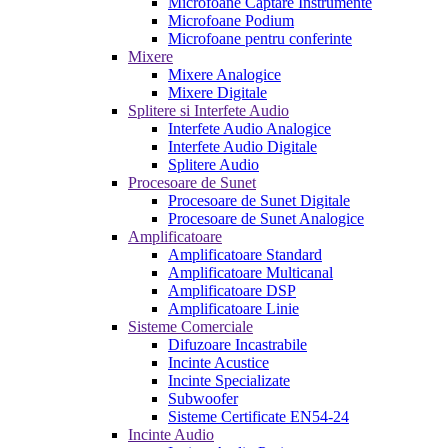
Microfoane Captare Instrumente
Microfoane Podium
Microfoane pentru conferinte
Mixere
Mixere Analogice
Mixere Digitale
Splitere si Interfete Audio
Interfete Audio Analogice
Interfete Audio Digitale
Splitere Audio
Procesoare de Sunet
Procesoare de Sunet Digitale
Procesoare de Sunet Analogice
Amplificatoare
Amplificatoare Standard
Amplificatoare Multicanal
Amplificatoare DSP
Amplificatoare Linie
Sisteme Comerciale
Difuzoare Incastrabile
Incinte Acustice
Incinte Specializate
Subwoofer
Sisteme Certificate EN54-24
Incinte Audio