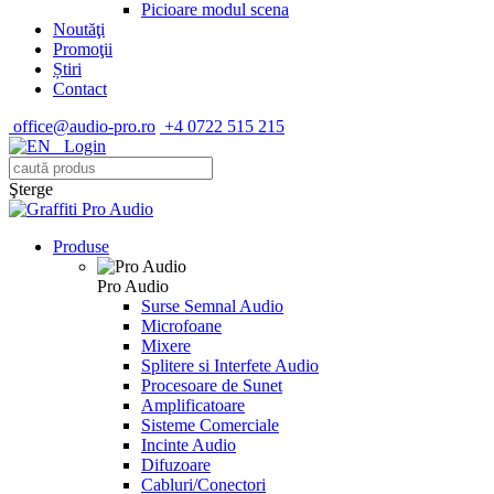
Picioare modul scena
Noutăţi
Promoţii
Știri
Contact
office@audio-pro.ro
+4 0722 515 215
Login
Şterge
Produse
Pro Audio
Surse Semnal Audio
Microfoane
Mixere
Splitere si Interfete Audio
Procesoare de Sunet
Amplificatoare
Sisteme Comerciale
Incinte Audio
Difuzoare
Cabluri/Conectori