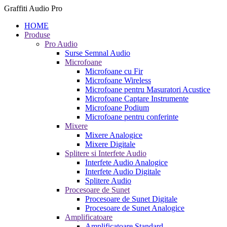
Graffiti Audio Pro
HOME
Produse
Pro Audio
Surse Semnal Audio
Microfoane
Microfoane cu Fir
Microfoane Wireless
Microfoane pentru Masuratori Acustice
Microfoane Captare Instrumente
Microfoane Podium
Microfoane pentru conferinte
Mixere
Mixere Analogice
Mixere Digitale
Splitere si Interfete Audio
Interfete Audio Analogice
Interfete Audio Digitale
Splitere Audio
Procesoare de Sunet
Procesoare de Sunet Digitale
Procesoare de Sunet Analogice
Amplificatoare
Amplificatoare Standard