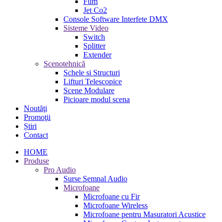
Fum
Jet Co2
Console Software Interfete DMX
Sisteme Video
Switch
Splitter
Extender
Scenotehnică
Schele si Structuri
Lifturi Telescopice
Scene Modulare
Picioare modul scena
Noutăţi
Promoţii
Știri
Contact
HOME
Produse
Pro Audio
Surse Semnal Audio
Microfoane
Microfoane cu Fir
Microfoane Wireless
Microfoane pentru Masuratori Acustice