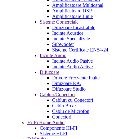
Amplificatoare Multicanal
Amplificatoare DSP
Amplificatoare Linie
Sisteme Comerciale
Difuzoare Incastrabile
Incinte Acustice
Incinte Specializate
Subwoofer
Sisteme Certificate EN54-24
Incinte Audio
Incinte Audio Pasive
Incinte Audio Active
Difuzoare
Drivere Frecvente Inalte
Difuzoare P.A.
Difuzoare Studio
Cabluri/Conectori
Cabluri cu Conectori
Cablu Boxe
Cablu de Microfon
Conectori
Hi-Fi Home Audio
Componente HI-FI
Sisteme HI-FI