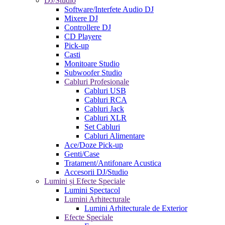
DJ/Studio
Software/Interfete Audio DJ
Mixere DJ
Controllere DJ
CD Playere
Pick-up
Casti
Monitoare Studio
Subwoofer Studio
Cabluri Profesionale
Cabluri USB
Cabluri RCA
Cabluri Jack
Cabluri XLR
Set Cabluri
Cabluri Alimentare
Ace/Doze Pick-up
Genti/Case
Tratament/Antifonare Acustica
Accesorii DJ/Studio
Lumini și Efecte Speciale
Lumini Spectacol
Lumini Arhitecturale
Lumini Arhitecturale de Exterior
Efecte Speciale