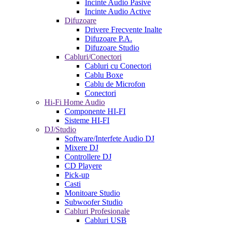
Incinte Audio Pasive
Incinte Audio Active
Difuzoare
Drivere Frecvente Inalte
Difuzoare P.A.
Difuzoare Studio
Cabluri/Conectori
Cabluri cu Conectori
Cablu Boxe
Cablu de Microfon
Conectori
Hi-Fi Home Audio
Componente HI-FI
Sisteme HI-FI
DJ/Studio
Software/Interfete Audio DJ
Mixere DJ
Controllere DJ
CD Playere
Pick-up
Casti
Monitoare Studio
Subwoofer Studio
Cabluri Profesionale
Cabluri USB