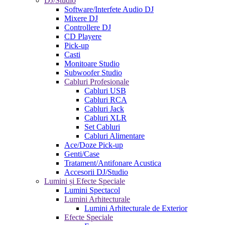
DJ/Studio
Software/Interfete Audio DJ
Mixere DJ
Controllere DJ
CD Playere
Pick-up
Casti
Monitoare Studio
Subwoofer Studio
Cabluri Profesionale
Cabluri USB
Cabluri RCA
Cabluri Jack
Cabluri XLR
Set Cabluri
Cabluri Alimentare
Ace/Doze Pick-up
Genti/Case
Tratament/Antifonare Acustica
Accesorii DJ/Studio
Lumini și Efecte Speciale
Lumini Spectacol
Lumini Arhitecturale
Lumini Arhitecturale de Exterior
Efecte Speciale