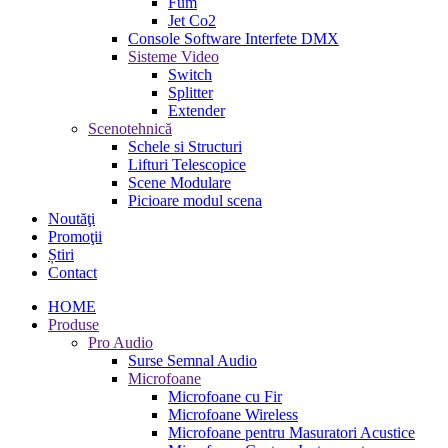
Fum
Jet Co2
Console Software Interfete DMX
Sisteme Video
Switch
Splitter
Extender
Scenotehnică
Schele si Structuri
Lifturi Telescopice
Scene Modulare
Picioare modul scena
Noutăţi
Promoţii
Știri
Contact
HOME
Produse
Pro Audio
Surse Semnal Audio
Microfoane
Microfoane cu Fir
Microfoane Wireless
Microfoane pentru Masuratori Acustice