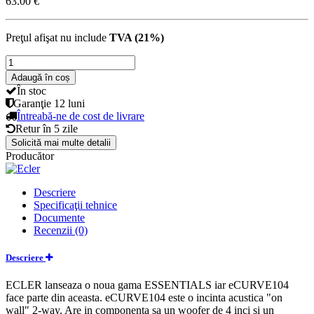
63.00 €
Preţul afişat nu include
TVA (21%)
Adaugă în coș
În stoc
Garanţie
12 luni
Întreabă-ne de cost de livrare
Retur în
5 zile
Solicită mai multe detalii
Producător
Descriere
Specificaţii tehnice
Documente
Recenzii (0)
Descriere
ECLER lanseaza o noua gama ESSENTIALS iar eCURVE104
face parte din aceasta. eCURVE104 este o incinta acustica "on
wall" 2-way. Are in componenta sa un woofer de 4 inci si un