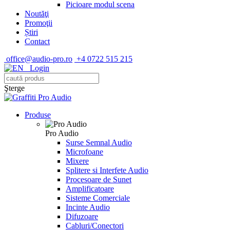
Picioare modul scena
Noutăţi
Promoţii
Știri
Contact
office@audio-pro.ro
+4 0722 515 215
Login
Şterge
Produse
Pro Audio
Surse Semnal Audio
Microfoane
Mixere
Splitere si Interfete Audio
Procesoare de Sunet
Amplificatoare
Sisteme Comerciale
Incinte Audio
Difuzoare
Cabluri/Conectori