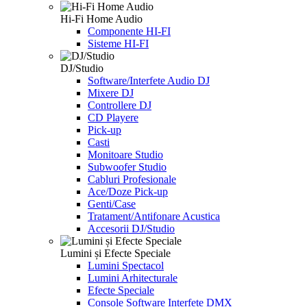
Hi-Fi Home Audio
Componente HI-FI
Sisteme HI-FI
DJ/Studio
Software/Interfete Audio DJ
Mixere DJ
Controllere DJ
CD Playere
Pick-up
Casti
Monitoare Studio
Subwoofer Studio
Cabluri Profesionale
Ace/Doze Pick-up
Genti/Case
Tratament/Antifonare Acustica
Accesorii DJ/Studio
Lumini și Efecte Speciale
Lumini Spectacol
Lumini Arhitecturale
Efecte Speciale
Console Software Interfete DMX