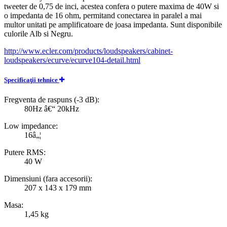
tweeter de 0,75 de inci, acestea confera o putere maxima de 40W si
o impedanta de 16 ohm, permitand conectarea in paralel a mai
multor unitati pe amplificatoare de joasa impedanta. Sunt disponibile
culorile Alb si Negru.
http://www.ecler.com/products/loudspeakers/cabinet-
loudspeakers/ecurve/ecurve104-detail.html
Specificaţii tehnice
Fregventa de raspuns (-3 dB):
80Hz â€“ 20kHz
Low impedance:
16â„¦
Putere RMS:
40 W
Dimensiuni (fara accesorii):
207 x 143 x 179 mm
Masa:
1,45 kg