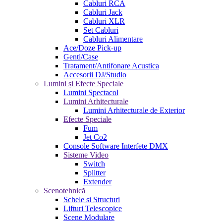
Cabluri RCA
Cabluri Jack
Cabluri XLR
Set Cabluri
Cabluri Alimentare
Ace/Doze Pick-up
Genti/Case
Tratament/Antifonare Acustica
Accesorii DJ/Studio
Lumini și Efecte Speciale
Lumini Spectacol
Lumini Arhitecturale
Lumini Arhitecturale de Exterior
Efecte Speciale
Fum
Jet Co2
Console Software Interfete DMX
Sisteme Video
Switch
Splitter
Extender
Scenotehnică
Schele si Structuri
Lifturi Telescopice
Scene Modulare