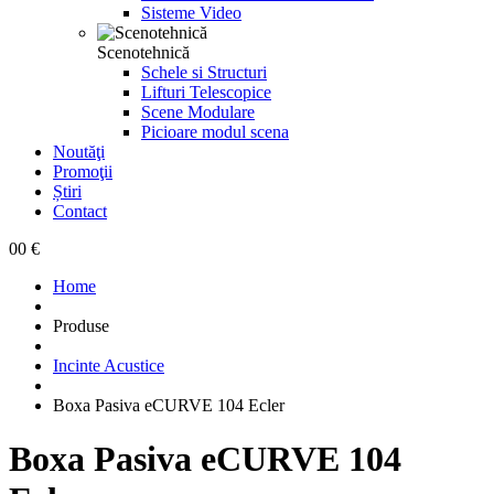
Sisteme Video
Scenotehnică
Schele si Structuri
Lifturi Telescopice
Scene Modulare
Picioare modul scena
Noutăţi
Promoţii
Știri
Contact
0
0 €
Home
Produse
Incinte Acustice
Boxa Pasiva eCURVE 104 Ecler
Boxa Pasiva eCURVE 104