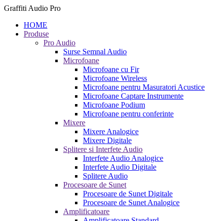
Graffiti Audio Pro
HOME
Produse
Pro Audio
Surse Semnal Audio
Microfoane
Microfoane cu Fir
Microfoane Wireless
Microfoane pentru Masuratori Acustice
Microfoane Captare Instrumente
Microfoane Podium
Microfoane pentru conferinte
Mixere
Mixere Analogice
Mixere Digitale
Splitere si Interfete Audio
Interfete Audio Analogice
Interfete Audio Digitale
Splitere Audio
Procesoare de Sunet
Procesoare de Sunet Digitale
Procesoare de Sunet Analogice
Amplificatoare
Amplificatoare Standard