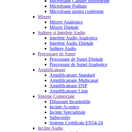
Microfoane Captare Instrumente
Microfoane Podium
Microfoane pentru conferinte
Mixere
Mixere Analogice
Mixere Digitale
Splitere si Interfete Audio
Interfete Audio Analogice
Interfete Audio Digitale
Splitere Audio
Procesoare de Sunet
Procesoare de Sunet Digitale
Procesoare de Sunet Analogice
Amplificatoare
Amplificatoare Standard
Amplificatoare Multicanal
Amplificatoare DSP
Amplificatoare Linie
Sisteme Comerciale
Difuzoare Incastrabile
Incinte Acustice
Incinte Specializate
Subwoofer
Sisteme Certificate EN54-24
Incinte Audio