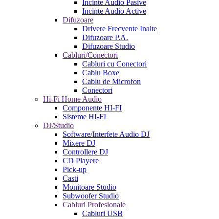
Incinte Audio Pasive
Incinte Audio Active
Difuzoare
Drivere Frecvente Inalte
Difuzoare P.A.
Difuzoare Studio
Cabluri/Conectori
Cabluri cu Conectori
Cablu Boxe
Cablu de Microfon
Conectori
Hi-Fi Home Audio
Componente HI-FI
Sisteme HI-FI
DJ/Studio
Software/Interfete Audio DJ
Mixere DJ
Controllere DJ
CD Playere
Pick-up
Casti
Monitoare Studio
Subwoofer Studio
Cabluri Profesionale
Cabluri USB