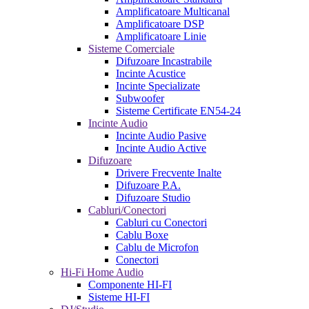
Amplificatoare Multicanal
Amplificatoare DSP
Amplificatoare Linie
Sisteme Comerciale
Difuzoare Incastrabile
Incinte Acustice
Incinte Specializate
Subwoofer
Sisteme Certificate EN54-24
Incinte Audio
Incinte Audio Pasive
Incinte Audio Active
Difuzoare
Drivere Frecvente Inalte
Difuzoare P.A.
Difuzoare Studio
Cabluri/Conectori
Cabluri cu Conectori
Cablu Boxe
Cablu de Microfon
Conectori
Hi-Fi Home Audio
Componente HI-FI
Sisteme HI-FI