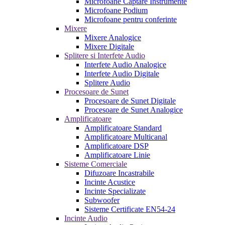
Microfoane Captare Instrumente
Microfoane Podium
Microfoane pentru conferinte
Mixere
Mixere Analogice
Mixere Digitale
Splitere si Interfete Audio
Interfete Audio Analogice
Interfete Audio Digitale
Splitere Audio
Procesoare de Sunet
Procesoare de Sunet Digitale
Procesoare de Sunet Analogice
Amplificatoare
Amplificatoare Standard
Amplificatoare Multicanal
Amplificatoare DSP
Amplificatoare Linie
Sisteme Comerciale
Difuzoare Incastrabile
Incinte Acustice
Incinte Specializate
Subwoofer
Sisteme Certificate EN54-24
Incinte Audio