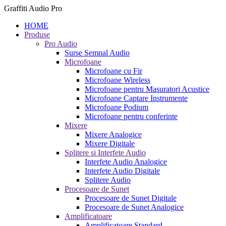
Graffiti Audio Pro
HOME
Produse
Pro Audio
Surse Semnal Audio
Microfoane
Microfoane cu Fir
Microfoane Wireless
Microfoane pentru Masuratori Acustice
Microfoane Captare Instrumente
Microfoane Podium
Microfoane pentru conferinte
Mixere
Mixere Analogice
Mixere Digitale
Splitere si Interfete Audio
Interfete Audio Analogice
Interfete Audio Digitale
Splitere Audio
Procesoare de Sunet
Procesoare de Sunet Digitale
Procesoare de Sunet Analogice
Amplificatoare
Amplificatoare Standard