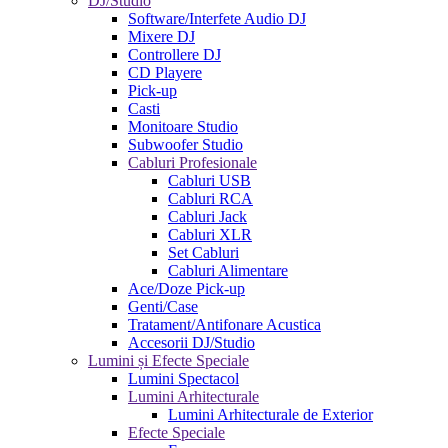
DJ/Studio
Software/Interfete Audio DJ
Mixere DJ
Controllere DJ
CD Playere
Pick-up
Casti
Monitoare Studio
Subwoofer Studio
Cabluri Profesionale
Cabluri USB
Cabluri RCA
Cabluri Jack
Cabluri XLR
Set Cabluri
Cabluri Alimentare
Ace/Doze Pick-up
Genti/Case
Tratament/Antifonare Acustica
Accesorii DJ/Studio
Lumini și Efecte Speciale
Lumini Spectacol
Lumini Arhitecturale
Lumini Arhitecturale de Exterior
Efecte Speciale