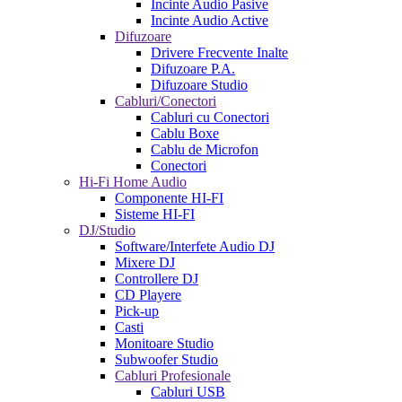
Incinte Audio Pasive
Incinte Audio Active
Difuzoare
Drivere Frecvente Inalte
Difuzoare P.A.
Difuzoare Studio
Cabluri/Conectori
Cabluri cu Conectori
Cablu Boxe
Cablu de Microfon
Conectori
Hi-Fi Home Audio
Componente HI-FI
Sisteme HI-FI
DJ/Studio
Software/Interfete Audio DJ
Mixere DJ
Controllere DJ
CD Playere
Pick-up
Casti
Monitoare Studio
Subwoofer Studio
Cabluri Profesionale
Cabluri USB