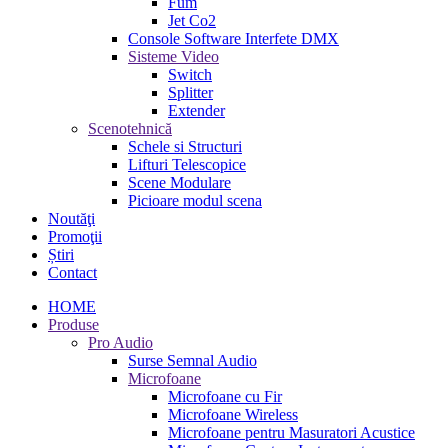
Fum
Jet Co2
Console Software Interfete DMX
Sisteme Video
Switch
Splitter
Extender
Scenotehnică
Schele si Structuri
Lifturi Telescopice
Scene Modulare
Picioare modul scena
Noutăţi
Promoţii
Știri
Contact
HOME
Produse
Pro Audio
Surse Semnal Audio
Microfoane
Microfoane cu Fir
Microfoane Wireless
Microfoane pentru Masuratori Acustice