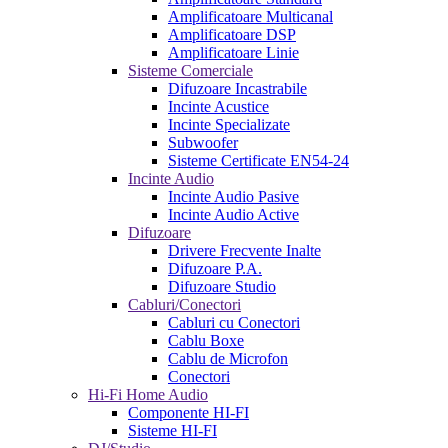
Amplificatoare Multicanal
Amplificatoare DSP
Amplificatoare Linie
Sisteme Comerciale
Difuzoare Incastrabile
Incinte Acustice
Incinte Specializate
Subwoofer
Sisteme Certificate EN54-24
Incinte Audio
Incinte Audio Pasive
Incinte Audio Active
Difuzoare
Drivere Frecvente Inalte
Difuzoare P.A.
Difuzoare Studio
Cabluri/Conectori
Cabluri cu Conectori
Cablu Boxe
Cablu de Microfon
Conectori
Hi-Fi Home Audio
Componente HI-FI
Sisteme HI-FI