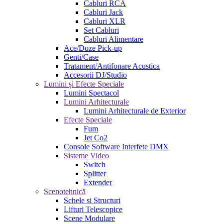
Cabluri RCA
Cabluri Jack
Cabluri XLR
Set Cabluri
Cabluri Alimentare
Ace/Doze Pick-up
Genti/Case
Tratament/Antifonare Acustica
Accesorii DJ/Studio
Lumini și Efecte Speciale
Lumini Spectacol
Lumini Arhitecturale
Lumini Arhitecturale de Exterior
Efecte Speciale
Fum
Jet Co2
Console Software Interfete DMX
Sisteme Video
Switch
Splitter
Extender
Scenotehnică
Schele si Structuri
Lifturi Telescopice
Scene Modulare