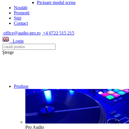
Picioare modul scena
Noutăţi
Promoţii
Știri
Contact
office@audio-pro.ro
+4 0722 515 215
Login
Şterge
Produse
Pro Audio