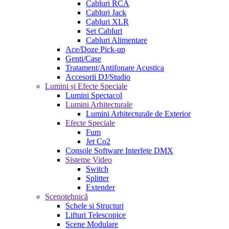
Cabluri RCA
Cabluri Jack
Cabluri XLR
Set Cabluri
Cabluri Alimentare
Ace/Doze Pick-up
Genti/Case
Tratament/Antifonare Acustica
Accesorii DJ/Studio
Lumini și Efecte Speciale
Lumini Spectacol
Lumini Arhitecturale
Lumini Arhitecturale de Exterior
Efecte Speciale
Fum
Jet Co2
Console Software Interfete DMX
Sisteme Video
Switch
Splitter
Extender
Scenotehnică
Schele si Structuri
Lifturi Telescopice
Scene Modulare