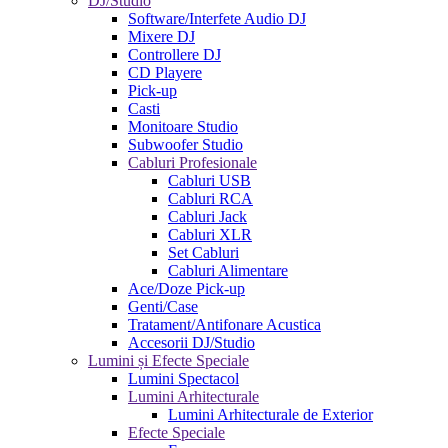
DJ/Studio
Software/Interfete Audio DJ
Mixere DJ
Controllere DJ
CD Playere
Pick-up
Casti
Monitoare Studio
Subwoofer Studio
Cabluri Profesionale
Cabluri USB
Cabluri RCA
Cabluri Jack
Cabluri XLR
Set Cabluri
Cabluri Alimentare
Ace/Doze Pick-up
Genti/Case
Tratament/Antifonare Acustica
Accesorii DJ/Studio
Lumini și Efecte Speciale
Lumini Spectacol
Lumini Arhitecturale
Lumini Arhitecturale de Exterior
Efecte Speciale