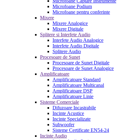
Microfoane Captare Instrumente
Microfoane Podium
Microfoane pentru conferinte
Mixere
Mixere Analogice
Mixere Digitale
Splitere si Interfete Audio
Interfete Audio Analogice
Interfete Audio Digitale
Splitere Audio
Procesoare de Sunet
Procesoare de Sunet Digitale
Procesoare de Sunet Analogice
Amplificatoare
Amplificatoare Standard
Amplificatoare Multicanal
Amplificatoare DSP
Amplificatoare Linie
Sisteme Comerciale
Difuzoare Incastrabile
Incinte Acustice
Incinte Specializate
Subwoofer
Sisteme Certificate EN54-24
Incinte Audio