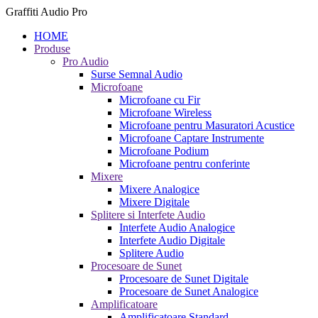
Graffiti Audio Pro
HOME
Produse
Pro Audio
Surse Semnal Audio
Microfoane
Microfoane cu Fir
Microfoane Wireless
Microfoane pentru Masuratori Acustice
Microfoane Captare Instrumente
Microfoane Podium
Microfoane pentru conferinte
Mixere
Mixere Analogice
Mixere Digitale
Splitere si Interfete Audio
Interfete Audio Analogice
Interfete Audio Digitale
Splitere Audio
Procesoare de Sunet
Procesoare de Sunet Digitale
Procesoare de Sunet Analogice
Amplificatoare
Amplificatoare Standard