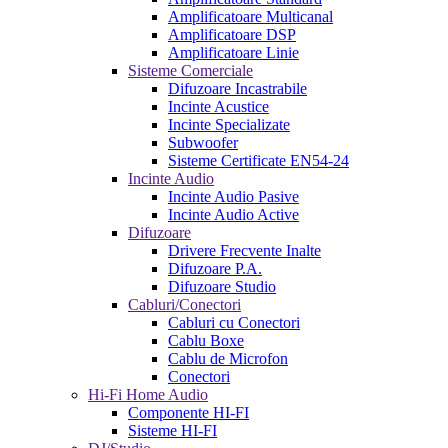
Amplificatoare Multicanal
Amplificatoare DSP
Amplificatoare Linie
Sisteme Comerciale
Difuzoare Incastrabile
Incinte Acustice
Incinte Specializate
Subwoofer
Sisteme Certificate EN54-24
Incinte Audio
Incinte Audio Pasive
Incinte Audio Active
Difuzoare
Drivere Frecvente Inalte
Difuzoare P.A.
Difuzoare Studio
Cabluri/Conectori
Cabluri cu Conectori
Cablu Boxe
Cablu de Microfon
Conectori
Hi-Fi Home Audio
Componente HI-FI
Sisteme HI-FI