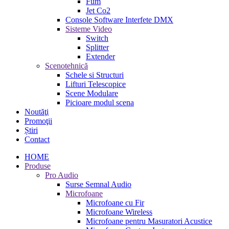
Fum
Jet Co2
Console Software Interfete DMX
Sisteme Video
Switch
Splitter
Extender
Scenotehnică
Schele si Structuri
Lifturi Telescopice
Scene Modulare
Picioare modul scena
Noutăţi
Promoţii
Știri
Contact
HOME
Produse
Pro Audio
Surse Semnal Audio
Microfoane
Microfoane cu Fir
Microfoane Wireless
Microfoane pentru Masuratori Acustice