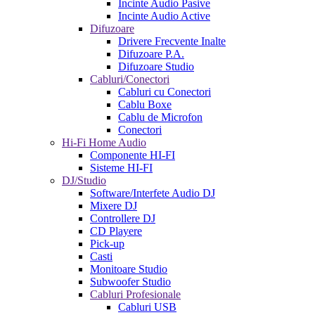
Incinte Audio Pasive
Incinte Audio Active
Difuzoare
Drivere Frecvente Inalte
Difuzoare P.A.
Difuzoare Studio
Cabluri/Conectori
Cabluri cu Conectori
Cablu Boxe
Cablu de Microfon
Conectori
Hi-Fi Home Audio
Componente HI-FI
Sisteme HI-FI
DJ/Studio
Software/Interfete Audio DJ
Mixere DJ
Controllere DJ
CD Playere
Pick-up
Casti
Monitoare Studio
Subwoofer Studio
Cabluri Profesionale
Cabluri USB