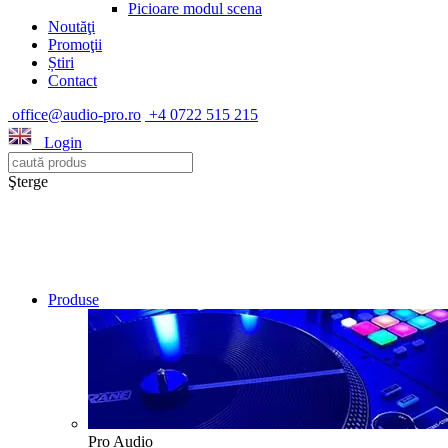
Picioare modul scena
Noutăţi
Promoţii
Știri
Contact
office@audio-pro.ro
+4 0722 515 215
Login
Şterge
Produse
Pro Audio