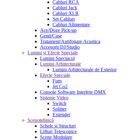
Cabluri RCA
Cabluri Jack
Cabluri XLR
Set Cabluri
Cabluri Alimentare
Ace/Doze Pick-up
Genti/Case
Tratament/Antifonare Acustica
Accesorii DJ/Studio
Lumini și Efecte Speciale
Lumini Spectacol
Lumini Arhitecturale
Lumini Arhitecturale de Exterior
Efecte Speciale
Fum
Jet Co2
Console Software Interfete DMX
Sisteme Video
Switch
Splitter
Extender
Scenotehnică
Schele si Structuri
Lifturi Telescopice
Scene Modulare