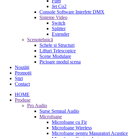
Fum
Jet Co2
Console Software Interfete DMX
Sisteme Video
Switch
Splitter
Extender
Scenotehnică
Schele si Structuri
Lifturi Telescopice
Scene Modulare
Picioare modul scena
Noutăţi
Promoţii
Știri
Contact
HOME
Produse
Pro Audio
Surse Semnal Audio
Microfoane
Microfoane cu Fir
Microfoane Wireless
Microfoane pentru Masuratori Acustice