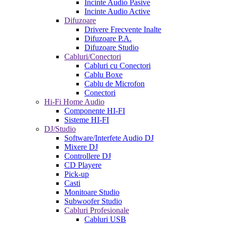
Incinte Audio Pasive
Incinte Audio Active
Difuzoare
Drivere Frecvente Inalte
Difuzoare P.A.
Difuzoare Studio
Cabluri/Conectori
Cabluri cu Conectori
Cablu Boxe
Cablu de Microfon
Conectori
Hi-Fi Home Audio
Componente HI-FI
Sisteme HI-FI
DJ/Studio
Software/Interfete Audio DJ
Mixere DJ
Controllere DJ
CD Playere
Pick-up
Casti
Monitoare Studio
Subwoofer Studio
Cabluri Profesionale
Cabluri USB