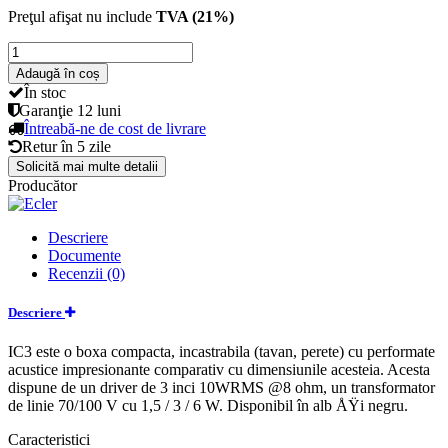
Preţul afişat nu include
TVA (21%)
Adaugă în coș
În stoc
Garanţie
12 luni
Întreabă-ne de cost de livrare
Retur în
5 zile
Solicită mai multe detalii
Producător
Descriere
Documente
Recenzii (0)
Descriere
IC3 este o boxa compacta, incastrabila (tavan, perete) cu performate
acustice impresionante comparativ cu dimensiunile acesteia. Acesta
dispune de un driver de 3 inci 10WRMS @8 ohm, un transformator
de linie 70/100 V cu 1,5 / 3 / 6 W. Disponibil în alb ÅŸi negru.
Caracteristici