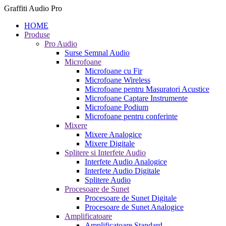
Graffiti Audio Pro
HOME
Produse
Pro Audio
Surse Semnal Audio
Microfoane
Microfoane cu Fir
Microfoane Wireless
Microfoane pentru Masuratori Acustice
Microfoane Captare Instrumente
Microfoane Podium
Microfoane pentru conferinte
Mixere
Mixere Analogice
Mixere Digitale
Splitere si Interfete Audio
Interfete Audio Analogice
Interfete Audio Digitale
Splitere Audio
Procesoare de Sunet
Procesoare de Sunet Digitale
Procesoare de Sunet Analogice
Amplificatoare
Amplificatoare Standard