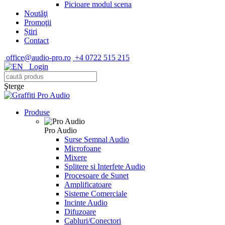
Picioare modul scena
Noutăţi
Promoţii
Știri
Contact
office@audio-pro.ro
+4 0722 515 215
Login
Şterge
Produse
Pro Audio
Surse Semnal Audio
Microfoane
Mixere
Splitere si Interfete Audio
Procesoare de Sunet
Amplificatoare
Sisteme Comerciale
Incinte Audio
Difuzoare
Cabluri/Conectori