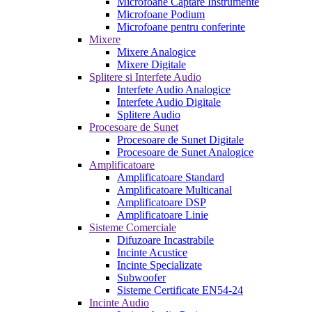
Microfoane Captare Instrumente
Microfoane Podium
Microfoane pentru conferinte
Mixere
Mixere Analogice
Mixere Digitale
Splitere si Interfete Audio
Interfete Audio Analogice
Interfete Audio Digitale
Splitere Audio
Procesoare de Sunet
Procesoare de Sunet Digitale
Procesoare de Sunet Analogice
Amplificatoare
Amplificatoare Standard
Amplificatoare Multicanal
Amplificatoare DSP
Amplificatoare Linie
Sisteme Comerciale
Difuzoare Incastrabile
Incinte Acustice
Incinte Specializate
Subwoofer
Sisteme Certificate EN54-24
Incinte Audio