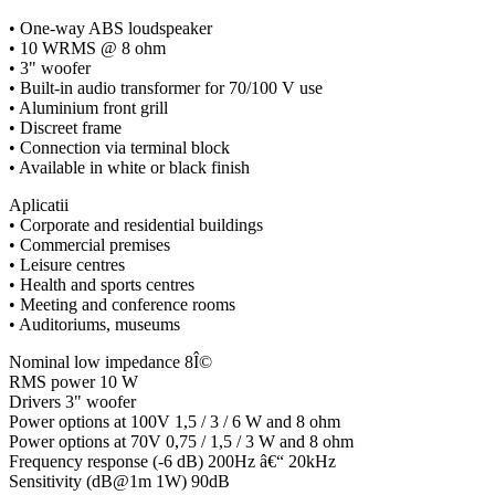
• One-way ABS loudspeaker
• 10 WRMS @ 8 ohm
• 3" woofer
• Built-in audio transformer for 70/100 V use
• Aluminium front grill
• Discreet frame
• Connection via terminal block
• Available in white or black finish
Aplicatii
• Corporate and residential buildings
• Commercial premises
• Leisure centres
• Health and sports centres
• Meeting and conference rooms
• Auditoriums, museums
Nominal low impedance 8Î©
RMS power 10 W
Drivers 3" woofer
Power options at 100V 1,5 / 3 / 6 W and 8 ohm
Power options at 70V 0,75 / 1,5 / 3 W and 8 ohm
Frequency response (-6 dB) 200Hz â€“ 20kHz
Sensitivity (dB@1m 1W) 90dB