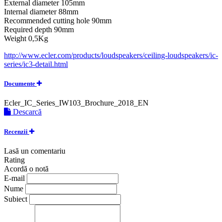
External diameter 105mm
Internal diameter 88mm
Recommended cutting hole 90mm
Required depth 90mm
Weight 0,5Kg
http://www.ecler.com/products/loudspeakers/ceiling-loudspeakers/ic-
series/ic3-detail.html
Documente
Ecler_IC_Series_IW103_Brochure_2018_EN
Descarcă
Recenzii
Lasă un comentariu
Rating
Acordă o notă
E-mail
Nume
Subiect