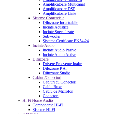
Amplificatoare Multicanal
Amplificatoare DSP
Amplificatoare Linie
Sisteme Comerciale
Difuzoare Incastrabile
Incinte Acustice
Incinte Specializate
Subwoofer
Sisteme Certificate EN54-24
Incinte Audio
Incinte Audio Pasive
Incinte Audio Active
Difuzoare
Drivere Frecvente Inalte
Difuzoare P.A.
Difuzoare Studio
Cabluri/Conectori
Cabluri cu Conectori
Cablu Boxe
Cablu de Microfon
Conectori
Hi-Fi Home Audio
Componente HI-FI
Sisteme HI-FI