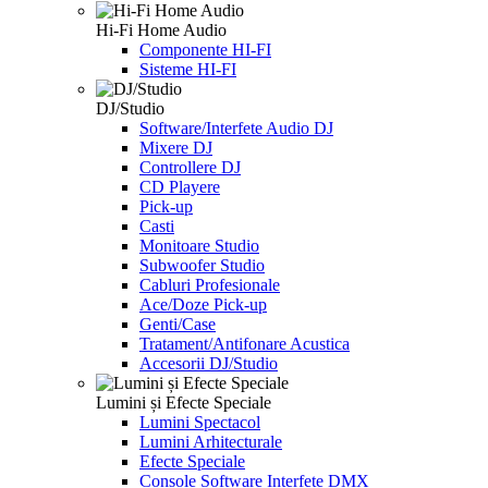
Hi-Fi Home Audio
Componente HI-FI
Sisteme HI-FI
DJ/Studio
Software/Interfete Audio DJ
Mixere DJ
Controllere DJ
CD Playere
Pick-up
Casti
Monitoare Studio
Subwoofer Studio
Cabluri Profesionale
Ace/Doze Pick-up
Genti/Case
Tratament/Antifonare Acustica
Accesorii DJ/Studio
Lumini și Efecte Speciale
Lumini Spectacol
Lumini Arhitecturale
Efecte Speciale
Console Software Interfete DMX