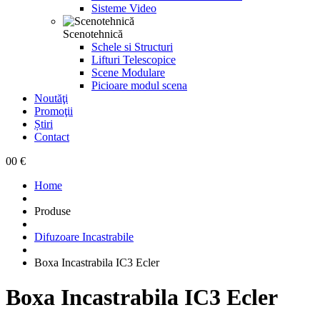
Sisteme Video
Scenotehnică
Schele si Structuri
Lifturi Telescopice
Scene Modulare
Picioare modul scena
Noutăţi
Promoţii
Știri
Contact
0
0 €
Home
Produse
Difuzoare Incastrabile
Boxa Incastrabila IC3 Ecler
Boxa Incastrabila IC3 Ecler