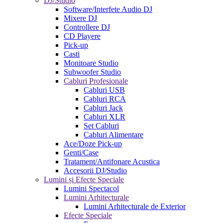
DJ/Studio
Software/Interfete Audio DJ
Mixere DJ
Controllere DJ
CD Playere
Pick-up
Casti
Monitoare Studio
Subwoofer Studio
Cabluri Profesionale
Cabluri USB
Cabluri RCA
Cabluri Jack
Cabluri XLR
Set Cabluri
Cabluri Alimentare
Ace/Doze Pick-up
Genti/Case
Tratament/Antifonare Acustica
Accesorii DJ/Studio
Lumini și Efecte Speciale
Lumini Spectacol
Lumini Arhitecturale
Lumini Arhitecturale de Exterior
Efecte Speciale