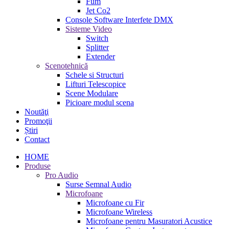
Fum
Jet Co2
Console Software Interfete DMX
Sisteme Video
Switch
Splitter
Extender
Scenotehnică
Schele si Structuri
Lifturi Telescopice
Scene Modulare
Picioare modul scena
Noutăţi
Promoţii
Știri
Contact
HOME
Produse
Pro Audio
Surse Semnal Audio
Microfoane
Microfoane cu Fir
Microfoane Wireless
Microfoane pentru Masuratori Acustice