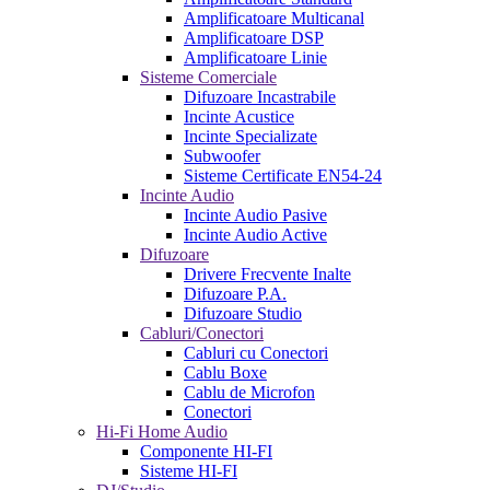
Amplificatoare Multicanal
Amplificatoare DSP
Amplificatoare Linie
Sisteme Comerciale
Difuzoare Incastrabile
Incinte Acustice
Incinte Specializate
Subwoofer
Sisteme Certificate EN54-24
Incinte Audio
Incinte Audio Pasive
Incinte Audio Active
Difuzoare
Drivere Frecvente Inalte
Difuzoare P.A.
Difuzoare Studio
Cabluri/Conectori
Cabluri cu Conectori
Cablu Boxe
Cablu de Microfon
Conectori
Hi-Fi Home Audio
Componente HI-FI
Sisteme HI-FI