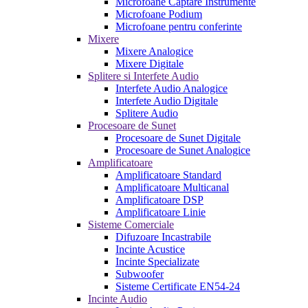
Microfoane Captare Instrumente
Microfoane Podium
Microfoane pentru conferinte
Mixere
Mixere Analogice
Mixere Digitale
Splitere si Interfete Audio
Interfete Audio Analogice
Interfete Audio Digitale
Splitere Audio
Procesoare de Sunet
Procesoare de Sunet Digitale
Procesoare de Sunet Analogice
Amplificatoare
Amplificatoare Standard
Amplificatoare Multicanal
Amplificatoare DSP
Amplificatoare Linie
Sisteme Comerciale
Difuzoare Incastrabile
Incinte Acustice
Incinte Specializate
Subwoofer
Sisteme Certificate EN54-24
Incinte Audio