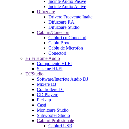
Incinte Audio Pasive
Incinte Audio Active
Difuzoare
Drivere Frecvente Inalte
Difuzoare P.A.
Difuzoare Studio
Cabluri/Conectori
Cabluri cu Conectori
Cablu Boxe
Cablu de Microfon
Conectori
Hi-Fi Home Audio
Componente HI-FI
Sisteme HI-FI
DJ/Studio
Software/Interfete Audio DJ
Mixere DJ
Controllere DJ
CD Playere
Pick-up
Casti
Monitoare Studio
Subwoofer Studio
Cabluri Profesionale
Cabluri USB