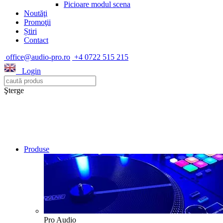
Picioare modul scena
Noutăţi
Promoţii
Știri
Contact
office@audio-pro.ro
+4 0722 515 215
Login
Şterge
Produse
Pro Audio