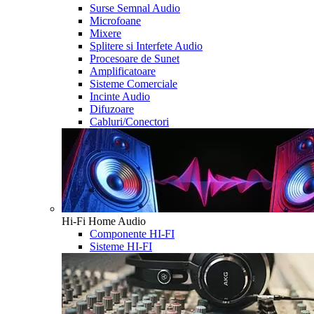
Surse Semnal Audio
Microfoane
Mixere
Splitere si Interfete Audio
Procesoare de Sunet
Amplificatoare
Sisteme Comerciale
Incinte Audio
Difuzoare
Cabluri/Conectori
Hi-Fi Home Audio
Componente HI-FI
Sisteme HI-FI