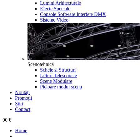
Lumini Arhitecturale
Efecte Speciale
Console Software Interfete DMX
Sisteme Video
Scenotehnică
Schele si Structuri
Lifturi Telescopice
Scene Modulare
Picioare modul scena
Noutăţi
Promoţii
Știri
Contact
0
0 €
Home