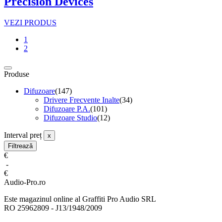
Precision Devices
VEZI PRODUS
1
2
Produse
Difuzoare
(147)
Drivere Frecvente Inalte
(34)
Difuzoare P.A.
(101)
Difuzoare Studio
(12)
Interval preț
x
Filtrează
€
-
€
Audio-Pro.ro
Este magazinul online al Graffiti Pro Audio SRL
RO 25962809 - J13/1948/2009