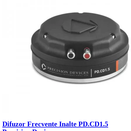
Difuzor Frecvente Inalte PD.CD1.5