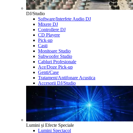
DJ/Studio
Software/Interfete Audio DJ
Mixere DJ
Controllere DJ
CD Playere
Pick-up
Casti
Monitoare Studio
Subwoofer Studio
Cabluri Profesionale
Ace/Doze Pick-up
Genti/Case
Tratament/Antifonare Acustica
Accesorii DJ/Studio
Lumini și Efecte Speciale
Lumini Spectacol