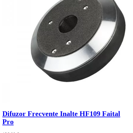
Difuzor Frecvente Inalte HF109 Faital
Pro