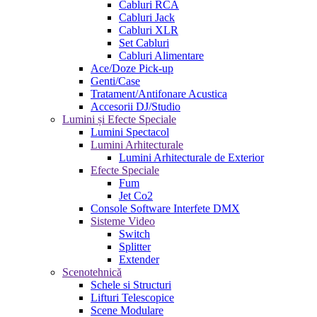
Cabluri RCA
Cabluri Jack
Cabluri XLR
Set Cabluri
Cabluri Alimentare
Ace/Doze Pick-up
Genti/Case
Tratament/Antifonare Acustica
Accesorii DJ/Studio
Lumini și Efecte Speciale
Lumini Spectacol
Lumini Arhitecturale
Lumini Arhitecturale de Exterior
Efecte Speciale
Fum
Jet Co2
Console Software Interfete DMX
Sisteme Video
Switch
Splitter
Extender
Scenotehnică
Schele si Structuri
Lifturi Telescopice
Scene Modulare