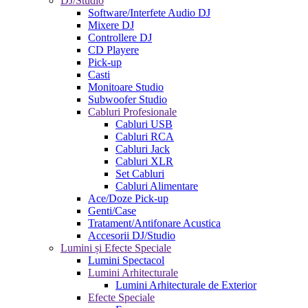
DJ/Studio
Software/Interfete Audio DJ
Mixere DJ
Controllere DJ
CD Playere
Pick-up
Casti
Monitoare Studio
Subwoofer Studio
Cabluri Profesionale
Cabluri USB
Cabluri RCA
Cabluri Jack
Cabluri XLR
Set Cabluri
Cabluri Alimentare
Ace/Doze Pick-up
Genti/Case
Tratament/Antifonare Acustica
Accesorii DJ/Studio
Lumini și Efecte Speciale
Lumini Spectacol
Lumini Arhitecturale
Lumini Arhitecturale de Exterior
Efecte Speciale