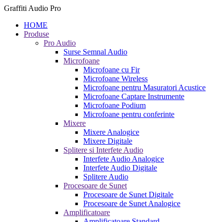
Graffiti Audio Pro
HOME
Produse
Pro Audio
Surse Semnal Audio
Microfoane
Microfoane cu Fir
Microfoane Wireless
Microfoane pentru Masuratori Acustice
Microfoane Captare Instrumente
Microfoane Podium
Microfoane pentru conferinte
Mixere
Mixere Analogice
Mixere Digitale
Splitere si Interfete Audio
Interfete Audio Analogice
Interfete Audio Digitale
Splitere Audio
Procesoare de Sunet
Procesoare de Sunet Digitale
Procesoare de Sunet Analogice
Amplificatoare
Amplificatoare Standard