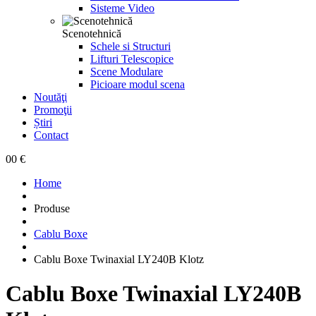
Sisteme Video
Scenotehnică
Schele si Structuri
Lifturi Telescopice
Scene Modulare
Picioare modul scena
Noutăţi
Promoţii
Știri
Contact
0
0 €
Home
Produse
Cablu Boxe
Cablu Boxe Twinaxial LY240B Klotz
Cablu Boxe Twinaxial LY240B