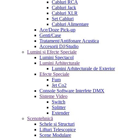
Cabluri RCA
Cabluri Jack
Cabluri XLR
Set Cabluri
Cabluri Alimentare
Ace/Doze Pick-up
Genti/Case
Tratament/Antifonare Acustica
Accesorii DJ/Studio
Lumini și Efecte Speciale
Lumini Spectacol
Lumini Arhitecturale
Lumini Arhitecturale de Exterior
Efecte Speciale
Fum
Jet Co2
Console Software Interfete DMX
Sisteme Video
Switch
Splitter
Extender
Scenotehnică
Schele si Structuri
Lifturi Telescopice
Scene Modulare