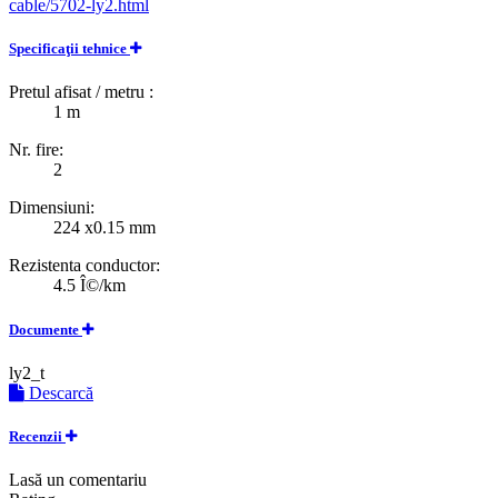
cable/5702-ly2.html
Specificaţii tehnice
Pretul afisat / metru :
1 m
Nr. fire:
2
Dimensiuni:
224 x0.15 mm
Rezistenta conductor:
4.5 Î©/km
Documente
ly2_t
Descarcă
Recenzii
Lasă un comentariu