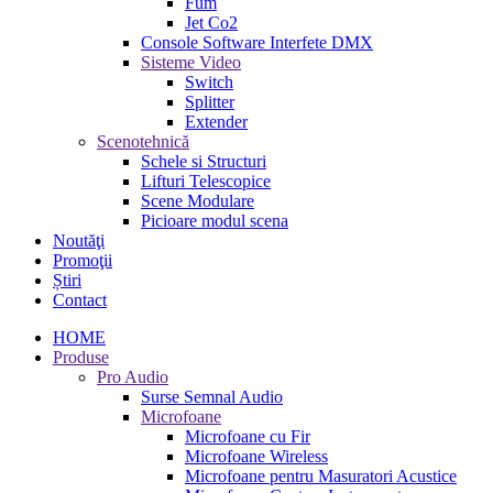
Fum
Jet Co2
Console Software Interfete DMX
Sisteme Video
Switch
Splitter
Extender
Scenotehnică
Schele si Structuri
Lifturi Telescopice
Scene Modulare
Picioare modul scena
Noutăţi
Promoţii
Știri
Contact
HOME
Produse
Pro Audio
Surse Semnal Audio
Microfoane
Microfoane cu Fir
Microfoane Wireless
Microfoane pentru Masuratori Acustice