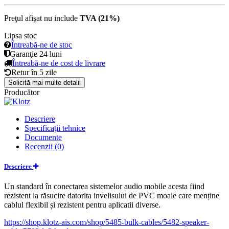
Preţul afişat nu include
TVA (21%)
Lipsa stoc
Întreabă-ne de stoc
Garanţie
24 luni
Întreabă-ne de cost de livrare
Retur în
5 zile
Solicită mai multe detalii
Producător
Descriere
Specificaţii tehnice
Documente
Recenzii (0)
Descriere
Un standard în conectarea sistemelor audio mobile acesta fiind
rezistent la răsucire datorita invelisului de PVC moale care menține
cablul flexibil și rezistent pentru aplicatii diverse.
https://shop.klotz-ais.com/shop/5485-bulk-cables/5482-speaker-