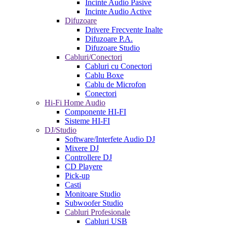
Incinte Audio Pasive
Incinte Audio Active
Difuzoare
Drivere Frecvente Inalte
Difuzoare P.A.
Difuzoare Studio
Cabluri/Conectori
Cabluri cu Conectori
Cablu Boxe
Cablu de Microfon
Conectori
Hi-Fi Home Audio
Componente HI-FI
Sisteme HI-FI
DJ/Studio
Software/Interfete Audio DJ
Mixere DJ
Controllere DJ
CD Playere
Pick-up
Casti
Monitoare Studio
Subwoofer Studio
Cabluri Profesionale
Cabluri USB