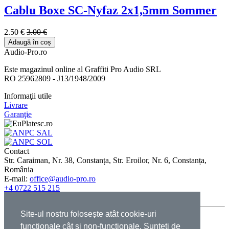
Cablu Boxe SC-Nyfaz 2x1,5mm Sommer
2.50 €
3.00 €
Adaugă în coș
Audio-Pro.ro
Este magazinul online al Graffiti Pro Audio SRL
RO 25962809 - J13/1948/2009
Informaţii utile
Livrare
Garanţie
Contact
Str. Caraiman, Nr. 38, Constanța, Str. Eroilor, Nr. 6, Constanța,
România
E-mail:
office@audio-pro.ro
+4 0722 515 215
+4 0731 005 115
Site-ul nostru folosește atât cookie-uri
© 2009-2026 Graffiti Pro Audio - Toate drepturile rezervate |
funcționale cât și non-funcționale. Sunteți de
Termeni şi condiţii
|
GDPR
|
Cookies
|
ANPC