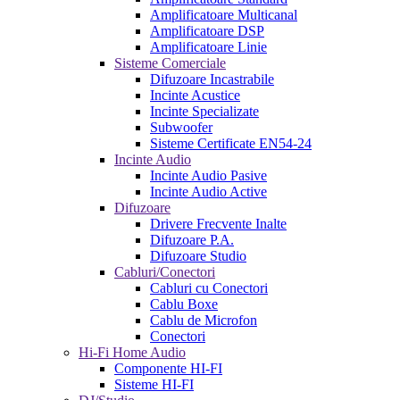
Amplificatoare Multicanal
Amplificatoare DSP
Amplificatoare Linie
Sisteme Comerciale
Difuzoare Incastrabile
Incinte Acustice
Incinte Specializate
Subwoofer
Sisteme Certificate EN54-24
Incinte Audio
Incinte Audio Pasive
Incinte Audio Active
Difuzoare
Drivere Frecvente Inalte
Difuzoare P.A.
Difuzoare Studio
Cabluri/Conectori
Cabluri cu Conectori
Cablu Boxe
Cablu de Microfon
Conectori
Hi-Fi Home Audio
Componente HI-FI
Sisteme HI-FI