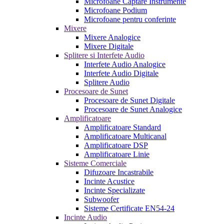
Microfoane Captare Instrumente
Microfoane Podium
Microfoane pentru conferinte
Mixere
Mixere Analogice
Mixere Digitale
Splitere si Interfete Audio
Interfete Audio Analogice
Interfete Audio Digitale
Splitere Audio
Procesoare de Sunet
Procesoare de Sunet Digitale
Procesoare de Sunet Analogice
Amplificatoare
Amplificatoare Standard
Amplificatoare Multicanal
Amplificatoare DSP
Amplificatoare Linie
Sisteme Comerciale
Difuzoare Incastrabile
Incinte Acustice
Incinte Specializate
Subwoofer
Sisteme Certificate EN54-24
Incinte Audio