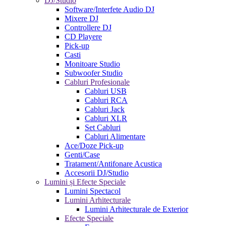
DJ/Studio
Software/Interfete Audio DJ
Mixere DJ
Controllere DJ
CD Playere
Pick-up
Casti
Monitoare Studio
Subwoofer Studio
Cabluri Profesionale
Cabluri USB
Cabluri RCA
Cabluri Jack
Cabluri XLR
Set Cabluri
Cabluri Alimentare
Ace/Doze Pick-up
Genti/Case
Tratament/Antifonare Acustica
Accesorii DJ/Studio
Lumini și Efecte Speciale
Lumini Spectacol
Lumini Arhitecturale
Lumini Arhitecturale de Exterior
Efecte Speciale