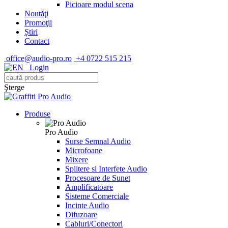
Picioare modul scena
Noutăţi
Promoţii
Știri
Contact
office@audio-pro.ro
+4 0722 515 215
Login
Şterge
Produse
Pro Audio
Surse Semnal Audio
Microfoane
Mixere
Splitere si Interfete Audio
Procesoare de Sunet
Amplificatoare
Sisteme Comerciale
Incinte Audio
Difuzoare
Cabluri/Conectori