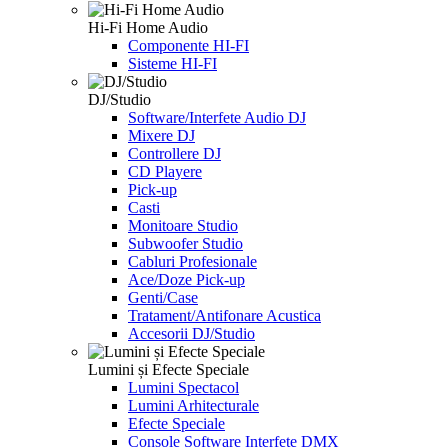
Hi-Fi Home Audio
Componente HI-FI
Sisteme HI-FI
DJ/Studio
Software/Interfete Audio DJ
Mixere DJ
Controllere DJ
CD Playere
Pick-up
Casti
Monitoare Studio
Subwoofer Studio
Cabluri Profesionale
Ace/Doze Pick-up
Genti/Case
Tratament/Antifonare Acustica
Accesorii DJ/Studio
Lumini și Efecte Speciale
Lumini Spectacol
Lumini Arhitecturale
Efecte Speciale
Console Software Interfete DMX