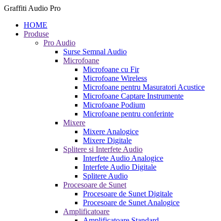
Graffiti Audio Pro
HOME
Produse
Pro Audio
Surse Semnal Audio
Microfoane
Microfoane cu Fir
Microfoane Wireless
Microfoane pentru Masuratori Acustice
Microfoane Captare Instrumente
Microfoane Podium
Microfoane pentru conferinte
Mixere
Mixere Analogice
Mixere Digitale
Splitere si Interfete Audio
Interfete Audio Analogice
Interfete Audio Digitale
Splitere Audio
Procesoare de Sunet
Procesoare de Sunet Digitale
Procesoare de Sunet Analogice
Amplificatoare
Amplificatoare Standard