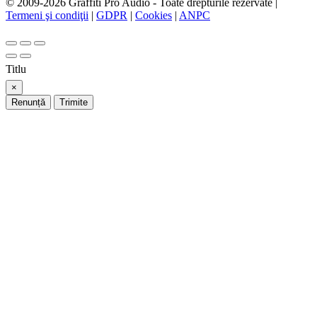
© 2009-2026 Graffiti Pro Audio - Toate drepturile rezervate |
Termeni şi condiţii
|
GDPR
|
Cookies
|
ANPC
Titlu
×
Renunță