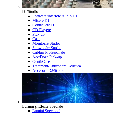
DJ/Studio
Software/Interfete Audio DJ
Mixere DJ
Controllere DJ
CD Playere
Pick-up
Casti
Monitoare Studio
Subwoofer Studio
Cabluri Profesionale
Ace/Doze Pick-up
Genti/Case
Tratament/Antifonare Acustica
Accesorii DJ/Studio
Lumini și Efecte Speciale
Lumini Spectacol