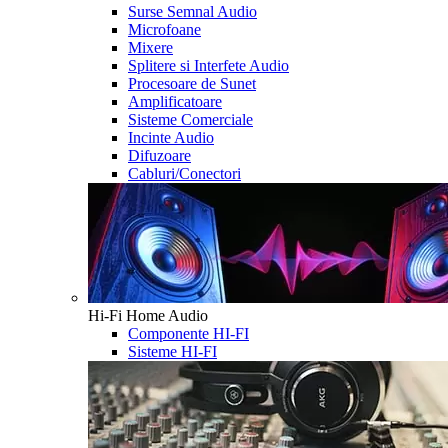
Surse Semnal Audio
Microfoane
Mixere
Splitere si Interfete Audio
Procesoare de Sunet
Amplificatoare
Sisteme Comerciale
Incinte Audio
Difuzoare
Cabluri/Conectori
Hi-Fi Home Audio
Componente HI-FI
Sisteme HI-FI