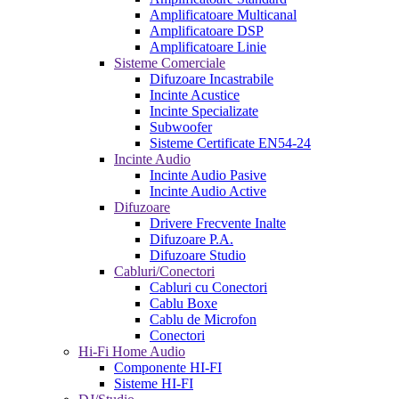
Amplificatoare Multicanal
Amplificatoare DSP
Amplificatoare Linie
Sisteme Comerciale
Difuzoare Incastrabile
Incinte Acustice
Incinte Specializate
Subwoofer
Sisteme Certificate EN54-24
Incinte Audio
Incinte Audio Pasive
Incinte Audio Active
Difuzoare
Drivere Frecvente Inalte
Difuzoare P.A.
Difuzoare Studio
Cabluri/Conectori
Cabluri cu Conectori
Cablu Boxe
Cablu de Microfon
Conectori
Hi-Fi Home Audio
Componente HI-FI
Sisteme HI-FI