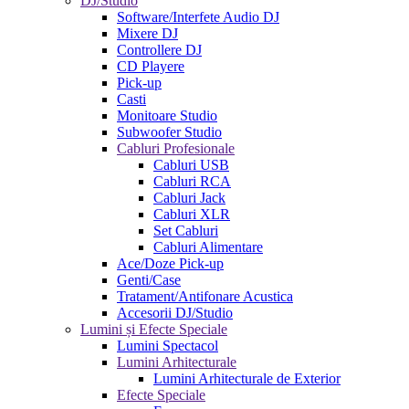
DJ/Studio
Software/Interfete Audio DJ
Mixere DJ
Controllere DJ
CD Playere
Pick-up
Casti
Monitoare Studio
Subwoofer Studio
Cabluri Profesionale
Cabluri USB
Cabluri RCA
Cabluri Jack
Cabluri XLR
Set Cabluri
Cabluri Alimentare
Ace/Doze Pick-up
Genti/Case
Tratament/Antifonare Acustica
Accesorii DJ/Studio
Lumini și Efecte Speciale
Lumini Spectacol
Lumini Arhitecturale
Lumini Arhitecturale de Exterior
Efecte Speciale