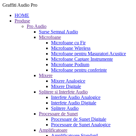
Graffiti Audio Pro
HOME
Produse
Pro Audio
Surse Semnal Audio
Microfoane
Microfoane cu Fir
Microfoane Wireless
Microfoane pentru Masuratori Acustice
Microfoane Captare Instrumente
Microfoane Podium
Microfoane pentru conferinte
Mixere
Mixere Analogice
Mixere Digitale
Splitere si Interfete Audio
Interfete Audio Analogice
Interfete Audio Digitale
Splitere Audio
Procesoare de Sunet
Procesoare de Sunet Digitale
Procesoare de Sunet Analogice
Amplificatoare
Amplificatoare Standard