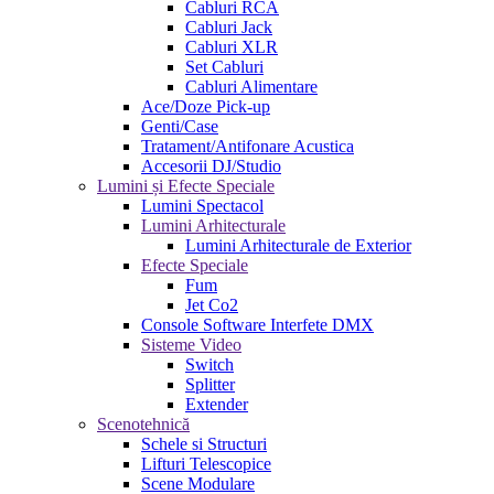
Cabluri RCA
Cabluri Jack
Cabluri XLR
Set Cabluri
Cabluri Alimentare
Ace/Doze Pick-up
Genti/Case
Tratament/Antifonare Acustica
Accesorii DJ/Studio
Lumini și Efecte Speciale
Lumini Spectacol
Lumini Arhitecturale
Lumini Arhitecturale de Exterior
Efecte Speciale
Fum
Jet Co2
Console Software Interfete DMX
Sisteme Video
Switch
Splitter
Extender
Scenotehnică
Schele si Structuri
Lifturi Telescopice
Scene Modulare