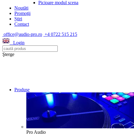
Picioare modul scena
Noutăţi
Promoţii
Știri
Contact
office@audio-pro.ro
+4 0722 515 215
Login
Şterge
Produse
Pro Audio