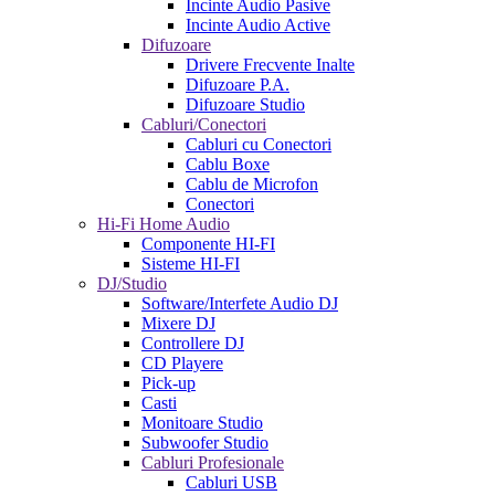
Incinte Audio Pasive
Incinte Audio Active
Difuzoare
Drivere Frecvente Inalte
Difuzoare P.A.
Difuzoare Studio
Cabluri/Conectori
Cabluri cu Conectori
Cablu Boxe
Cablu de Microfon
Conectori
Hi-Fi Home Audio
Componente HI-FI
Sisteme HI-FI
DJ/Studio
Software/Interfete Audio DJ
Mixere DJ
Controllere DJ
CD Playere
Pick-up
Casti
Monitoare Studio
Subwoofer Studio
Cabluri Profesionale
Cabluri USB