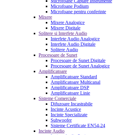
Microfoane Captare Instrumente
Microfoane Podium
Microfoane pentru conferinte
Mixere
Mixere Analogice
Mixere Digitale
Splitere si Interfete Audio
Interfete Audio Analogice
Interfete Audio Digitale
Splitere Audio
Procesoare de Sunet
Procesoare de Sunet Digitale
Procesoare de Sunet Analogice
Amplificatoare
Amplificatoare Standard
Amplificatoare Multicanal
Amplificatoare DSP
Amplificatoare Linie
Sisteme Comerciale
Difuzoare Incastrabile
Incinte Acustice
Incinte Specializate
Subwoofer
Sisteme Certificate EN54-24
Incinte Audio