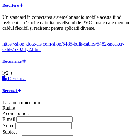
Descriere
Un standard în conectarea sistemelor audio mobile acesta fiind
rezistent la răsucire datorita invelisului de PVC moale care menține
cablul flexibil și rezistent pentru aplicatii diverse.
https://shop.klotz-ais.com/shop/5485-bulk-cables/5482-speaker-
cable/5702-ly2.html
Documente
ly2_t
Descarcă
Recenzii
Lasă un comentariu
Rating
Acordă o notă
E-mail
Nume
Subiect