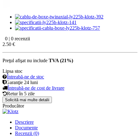
0 | 0 recenzii
2.50 €
Preţul afişat nu include
TVA (21%)
Lipsa stoc
Întreabă-ne de stoc
Garanţie
24 luni
Întreabă-ne de cost de livrare
Retur în
5 zile
Solicită mai multe detalii
Producător
Descriere
Documente
Recenzii (0)