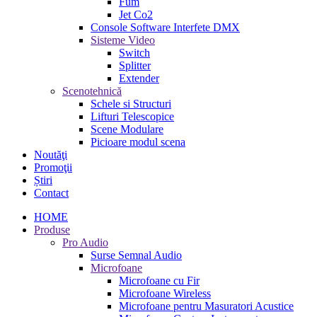
Fum
Jet Co2
Console Software Interfete DMX
Sisteme Video
Switch
Splitter
Extender
Scenotehnică
Schele si Structuri
Lifturi Telescopice
Scene Modulare
Picioare modul scena
Noutăţi
Promoţii
Știri
Contact
HOME
Produse
Pro Audio
Surse Semnal Audio
Microfoane
Microfoane cu Fir
Microfoane Wireless
Microfoane pentru Masuratori Acustice