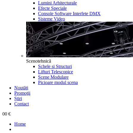
Lumini Arhitecturale
Efecte Speciale
Console Software Interfete DMX
Sisteme Video
Scenotehnică
Schele si Structuri
Lifturi Telescopice
Scene Modulare
Picioare modul scena
Noutăţi
Promoţii
Știri
Contact
0
0 €
Home