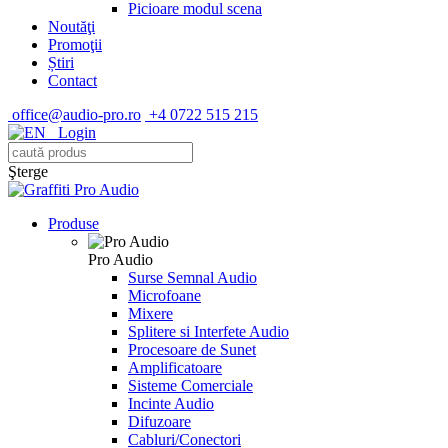
Picioare modul scena
Noutăţi
Promoţii
Știri
Contact
office@audio-pro.ro
+4 0722 515 215
Login
Şterge
Produse
Pro Audio
Surse Semnal Audio
Microfoane
Mixere
Splitere si Interfete Audio
Procesoare de Sunet
Amplificatoare
Sisteme Comerciale
Incinte Audio
Difuzoare
Cabluri/Conectori