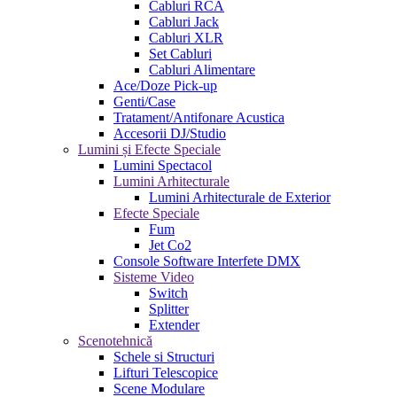
Cabluri RCA
Cabluri Jack
Cabluri XLR
Set Cabluri
Cabluri Alimentare
Ace/Doze Pick-up
Genti/Case
Tratament/Antifonare Acustica
Accesorii DJ/Studio
Lumini și Efecte Speciale
Lumini Spectacol
Lumini Arhitecturale
Lumini Arhitecturale de Exterior
Efecte Speciale
Fum
Jet Co2
Console Software Interfete DMX
Sisteme Video
Switch
Splitter
Extender
Scenotehnică
Schele si Structuri
Lifturi Telescopice
Scene Modulare