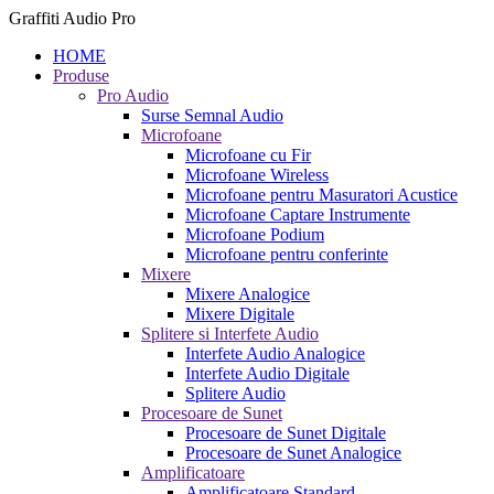
Graffiti Audio Pro
HOME
Produse
Pro Audio
Surse Semnal Audio
Microfoane
Microfoane cu Fir
Microfoane Wireless
Microfoane pentru Masuratori Acustice
Microfoane Captare Instrumente
Microfoane Podium
Microfoane pentru conferinte
Mixere
Mixere Analogice
Mixere Digitale
Splitere si Interfete Audio
Interfete Audio Analogice
Interfete Audio Digitale
Splitere Audio
Procesoare de Sunet
Procesoare de Sunet Digitale
Procesoare de Sunet Analogice
Amplificatoare
Amplificatoare Standard