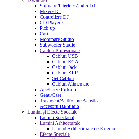
DJ/Studio
Software/Interfete Audio DJ
Mixere DJ
Controllere DJ
CD Playere
Pick-up
Casti
Monitoare Studio
Subwoofer Studio
Cabluri Profesionale
Cabluri USB
Cabluri RCA
Cabluri Jack
Cabluri XLR
Set Cabluri
Cabluri Alimentare
Ace/Doze Pick-up
Genti/Case
Tratament/Antifonare Acustica
Accesorii DJ/Studio
Lumini și Efecte Speciale
Lumini Spectacol
Lumini Arhitecturale
Lumini Arhitecturale de Exterior
Efecte Speciale