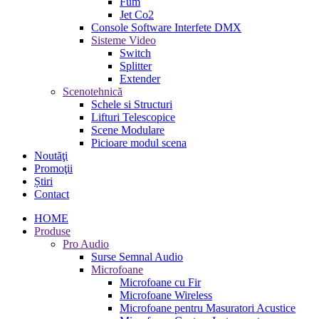
Fum
Jet Co2
Console Software Interfete DMX
Sisteme Video
Switch
Splitter
Extender
Scenotehnică
Schele si Structuri
Lifturi Telescopice
Scene Modulare
Picioare modul scena
Noutăţi
Promoţii
Știri
Contact
HOME
Produse
Pro Audio
Surse Semnal Audio
Microfoane
Microfoane cu Fir
Microfoane Wireless
Microfoane pentru Masuratori Acustice