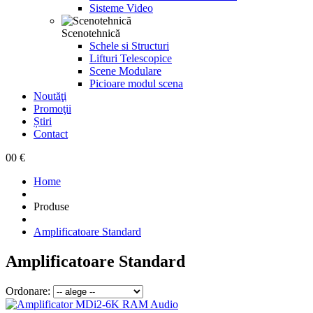
Sisteme Video
Scenotehnică
Schele si Structuri
Lifturi Telescopice
Scene Modulare
Picioare modul scena
Noutăţi
Promoţii
Știri
Contact
0
0 €
Home
Produse
Amplificatoare Standard
Amplificatoare Standard
Ordonare: