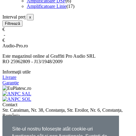
Amplificatoare DSP
(6)
Amplificatoare Linie
(17)
Interval preț
x
Filtrează
€
-
€
Audio-Pro.ro
Este magazinul online al Graffiti Pro Audio SRL
RO 25962809 - J13/1948/2009
Informaţii utile
Livrare
Garanţie
Contact
Str. Caraiman, Nr. 38, Constanța, Str. Eroilor, Nr. 6, Constanța,
România
E-mail:
office@audio-pro.ro
+4 0722 515 215
Site-ul nostru folosește atât cookie-uri
+4 0731 005 115