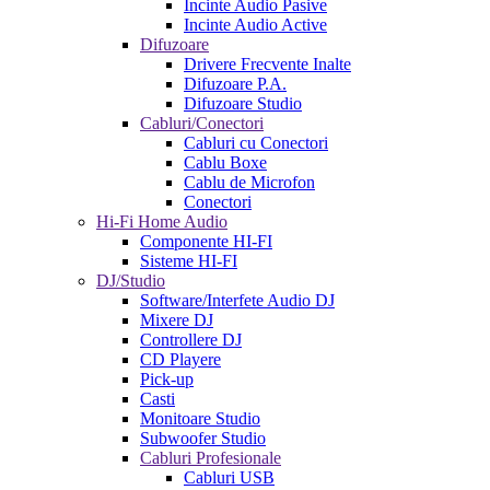
Incinte Audio Pasive
Incinte Audio Active
Difuzoare
Drivere Frecvente Inalte
Difuzoare P.A.
Difuzoare Studio
Cabluri/Conectori
Cabluri cu Conectori
Cablu Boxe
Cablu de Microfon
Conectori
Hi-Fi Home Audio
Componente HI-FI
Sisteme HI-FI
DJ/Studio
Software/Interfete Audio DJ
Mixere DJ
Controllere DJ
CD Playere
Pick-up
Casti
Monitoare Studio
Subwoofer Studio
Cabluri Profesionale
Cabluri USB