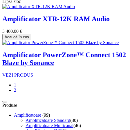
Lipsa stoc
Amplificator XTR-12K RAM Audio
3 400.00 €
Adaugă în coș
Amplificator PowerZone™ Connect 1502
Blaze by Sonance
VEZI PRODUS
1
2
Produse
Amplificatoare
(99)
Amplificatoare Standard
(30)
Amplificatoare Multicanal
(46)