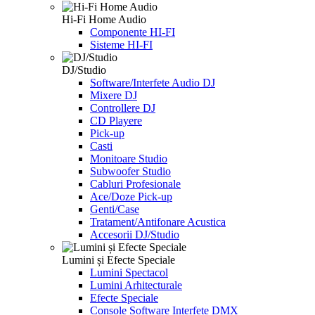
Hi-Fi Home Audio
Componente HI-FI
Sisteme HI-FI
DJ/Studio
Software/Interfete Audio DJ
Mixere DJ
Controllere DJ
CD Playere
Pick-up
Casti
Monitoare Studio
Subwoofer Studio
Cabluri Profesionale
Ace/Doze Pick-up
Genti/Case
Tratament/Antifonare Acustica
Accesorii DJ/Studio
Lumini și Efecte Speciale
Lumini Spectacol
Lumini Arhitecturale
Efecte Speciale
Console Software Interfete DMX