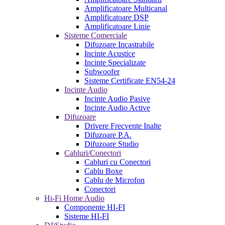
Amplificatoare Multicanal
Amplificatoare DSP
Amplificatoare Linie
Sisteme Comerciale
Difuzoare Incastrabile
Incinte Acustice
Incinte Specializate
Subwoofer
Sisteme Certificate EN54-24
Incinte Audio
Incinte Audio Pasive
Incinte Audio Active
Difuzoare
Drivere Frecvente Inalte
Difuzoare P.A.
Difuzoare Studio
Cabluri/Conectori
Cabluri cu Conectori
Cablu Boxe
Cablu de Microfon
Conectori
Hi-Fi Home Audio
Componente HI-FI
Sisteme HI-FI