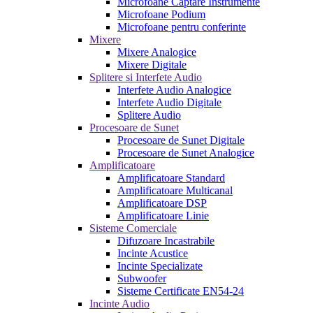
Microfoane Captare Instrumente
Microfoane Podium
Microfoane pentru conferinte
Mixere
Mixere Analogice
Mixere Digitale
Splitere si Interfete Audio
Interfete Audio Analogice
Interfete Audio Digitale
Splitere Audio
Procesoare de Sunet
Procesoare de Sunet Digitale
Procesoare de Sunet Analogice
Amplificatoare
Amplificatoare Standard
Amplificatoare Multicanal
Amplificatoare DSP
Amplificatoare Linie
Sisteme Comerciale
Difuzoare Incastrabile
Incinte Acustice
Incinte Specializate
Subwoofer
Sisteme Certificate EN54-24
Incinte Audio