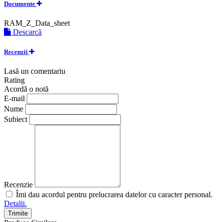
Documente
RAM_Z_Data_sheet
Descarcă
Recenzii
Lasă un comentariu
Rating
Acordă o notă
E-mail
Nume
Subiect
Recenzie
Îmi dau acordul pentru prelucrarea datelor cu caracter personal.
Detalii.
Trimite