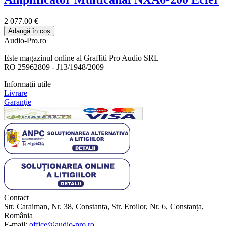
2 077.00 €
Adaugă în coș
Audio-Pro.ro
Este magazinul online al Graffiti Pro Audio SRL
RO 25962809 - J13/1948/2009
Informaţii utile
Livrare
Garanţie
Contact
Str. Caraiman, Nr. 38, Constanța, Str. Eroilor, Nr. 6, Constanța,
România
E-mail:
office@audio-pro.ro