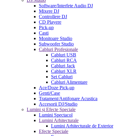
DJ/Studio
Software/Interfete Audio DJ
Mixere DJ
Controllere DJ
CD Playere
Pick-up
Casti
Monitoare Studio
Subwoofer Studio
Cabluri Profesionale
Cabluri USB
Cabluri RCA
Cabluri Jack
Cabluri XLR
Set Cabluri
Cabluri Alimentare
Ace/Doze Pick-up
Genti/Case
Tratament/Antifonare Acustica
Accesorii DJ/Studio
Lumini și Efecte Speciale
Lumini Spectacol
Lumini Arhitecturale
Lumini Arhitecturale de Exterior
Efecte Speciale