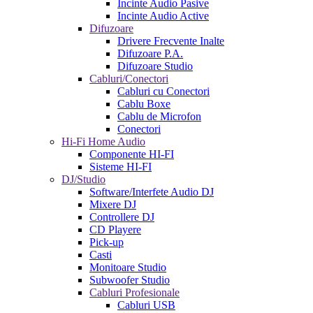
Incinte Audio Pasive
Incinte Audio Active
Difuzoare
Drivere Frecvente Inalte
Difuzoare P.A.
Difuzoare Studio
Cabluri/Conectori
Cabluri cu Conectori
Cablu Boxe
Cablu de Microfon
Conectori
Hi-Fi Home Audio
Componente HI-FI
Sisteme HI-FI
DJ/Studio
Software/Interfete Audio DJ
Mixere DJ
Controllere DJ
CD Playere
Pick-up
Casti
Monitoare Studio
Subwoofer Studio
Cabluri Profesionale
Cabluri USB