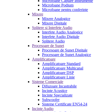
Microfoane Captare Instrumente
Microfoane Podium
Microfoane pentru conferinte
Mixere
Mixere Analogice
Mixere Digitale
Splitere si Interfete Audio
Interfete Audio Analogice
Interfete Audio Digitale
Splitere Audio
Procesoare de Sunet
Procesoare de Sunet Digitale
Procesoare de Sunet Analogice
Amplificatoare
Amplificatoare Standard
Amplificatoare Multicanal
Amplificatoare DSP
Amplificatoare Linie
Sisteme Comerciale
Difuzoare Incastrabile
Incinte Acustice
Incinte Specializate
Subwoofer
Sisteme Certificate EN54-24
Incinte Audio