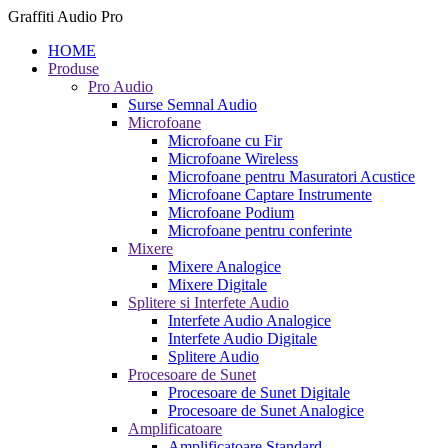
Graffiti Audio Pro
HOME
Produse
Pro Audio
Surse Semnal Audio
Microfoane
Microfoane cu Fir
Microfoane Wireless
Microfoane pentru Masuratori Acustice
Microfoane Captare Instrumente
Microfoane Podium
Microfoane pentru conferinte
Mixere
Mixere Analogice
Mixere Digitale
Splitere si Interfete Audio
Interfete Audio Analogice
Interfete Audio Digitale
Splitere Audio
Procesoare de Sunet
Procesoare de Sunet Digitale
Procesoare de Sunet Analogice
Amplificatoare
Amplificatoare Standard