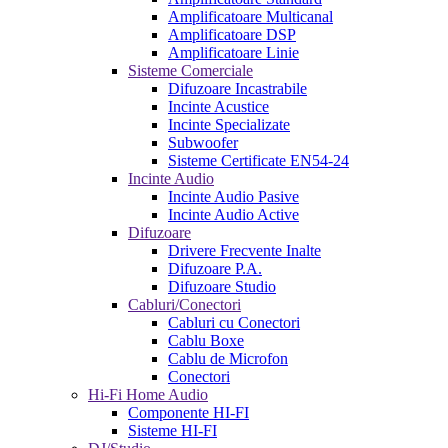
Amplificatoare Multicanal
Amplificatoare DSP
Amplificatoare Linie
Sisteme Comerciale
Difuzoare Incastrabile
Incinte Acustice
Incinte Specializate
Subwoofer
Sisteme Certificate EN54-24
Incinte Audio
Incinte Audio Pasive
Incinte Audio Active
Difuzoare
Drivere Frecvente Inalte
Difuzoare P.A.
Difuzoare Studio
Cabluri/Conectori
Cabluri cu Conectori
Cablu Boxe
Cablu de Microfon
Conectori
Hi-Fi Home Audio
Componente HI-FI
Sisteme HI-FI