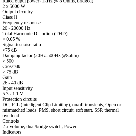
Rated ouput power (1kHz @ 8 Ohms, bridged)
2 x 5000 W
Output circuitry
Class H
Frequency response
20 - 20000 Hz
Total Harmonic Distortion (THD)
< 0.05 %
Signal-to-noise ratio
>75 dB
Damping factor (20Hz-500Hz @8ohm)
> 500
Crosstalk
> 75 dB
Gain
26 - 40 dB
Input sensitivity
5.3 - 1.1 V
Protection circuits
DC, ICL (Intelligent Clip Limiting), on/off transients, Open or
mismatched loads, PMS, short circuit, soft start, SSP, thermal
overload
Controls
2 x volume, dual/bridge switch, Power
Indicators