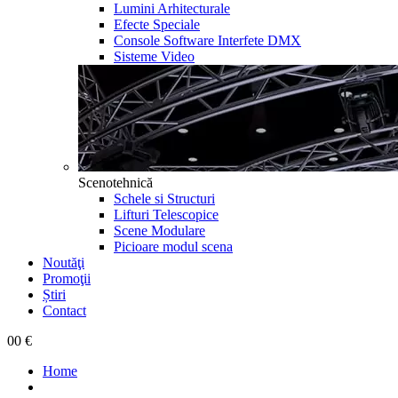
Lumini Arhitecturale
Efecte Speciale
Console Software Interfete DMX
Sisteme Video
Scenotehnică
Schele si Structuri
Lifturi Telescopice
Scene Modulare
Picioare modul scena
Noutăţi
Promoţii
Știri
Contact
0
0 €
Home