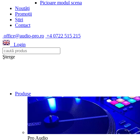
Picioare modul scena
Noutăţi
Promoţii
Știri
Contact
office@audio-pro.ro
+4 0722 515 215
Login
Şterge
Produse
Pro Audio