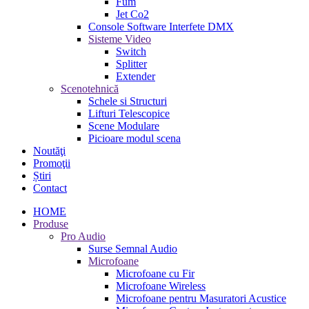
Fum
Jet Co2
Console Software Interfete DMX
Sisteme Video
Switch
Splitter
Extender
Scenotehnică
Schele si Structuri
Lifturi Telescopice
Scene Modulare
Picioare modul scena
Noutăţi
Promoţii
Știri
Contact
HOME
Produse
Pro Audio
Surse Semnal Audio
Microfoane
Microfoane cu Fir
Microfoane Wireless
Microfoane pentru Masuratori Acustice