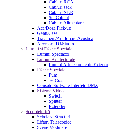
Cabluri RCA
Cabluri Jack
Cabluri XLR
Set Cabluri
Cabluri Alimentare
Ace/Doze Pick-up
Genti/Case
Tratament/Antifonare Acustica
Accesorii DJ/Studio
Lumini și Efecte Speciale
Lumini Spectacol
Lumini Arhitecturale
Lumini Arhitecturale de Exterior
Efecte Speciale
Fum
Jet Co2
Console Software Interfete DMX
Sisteme Video
Switch
Splitter
Extender
Scenotehnică
Schele si Structuri
Lifturi Telescopice
Scene Modulare