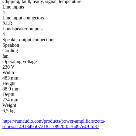
Clipping, fault, ready, signal, temperature
Line inputs
4
Line input connectors
XLR
Loudspeaker outputs
4
Speaker output connections
Speakon
Cooling
fan
Operating voltage
230 V
Width
483 mm
Height
88.9 mm
Depth
274 mm
Weight
6,5 kg
https://ramaudio.com/products/power-amplifiers/zetta-
series/#1491349507218-178920f0-76497e49-fd37