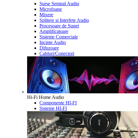
Surse Semnal Audio
Microfoane
Mixere
Splitere si Interfete Audio
Procesoare de Sunet
Amplificatoare
Sisteme Comerciale
Incinte Audio
Difuzoare
Cabluri/Conectori
Hi-Fi Home Audio
Componente HI-FI
Sisteme HI-FI