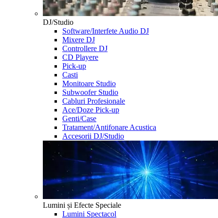
DJ/Studio
Software/Interfete Audio DJ
Mixere DJ
Controllere DJ
CD Playere
Pick-up
Casti
Monitoare Studio
Subwoofer Studio
Cabluri Profesionale
Ace/Doze Pick-up
Genti/Case
Tratament/Antifonare Acustica
Accesorii DJ/Studio
Lumini și Efecte Speciale
Lumini Spectacol