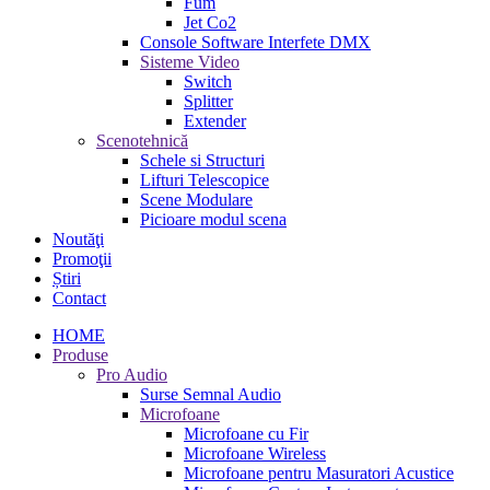
Fum
Jet Co2
Console Software Interfete DMX
Sisteme Video
Switch
Splitter
Extender
Scenotehnică
Schele si Structuri
Lifturi Telescopice
Scene Modulare
Picioare modul scena
Noutăţi
Promoţii
Știri
Contact
HOME
Produse
Pro Audio
Surse Semnal Audio
Microfoane
Microfoane cu Fir
Microfoane Wireless
Microfoane pentru Masuratori Acustice