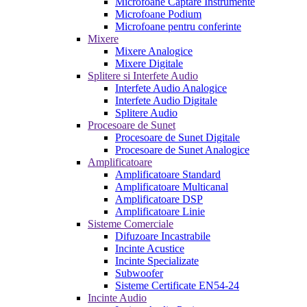
Microfoane Captare Instrumente
Microfoane Podium
Microfoane pentru conferinte
Mixere
Mixere Analogice
Mixere Digitale
Splitere si Interfete Audio
Interfete Audio Analogice
Interfete Audio Digitale
Splitere Audio
Procesoare de Sunet
Procesoare de Sunet Digitale
Procesoare de Sunet Analogice
Amplificatoare
Amplificatoare Standard
Amplificatoare Multicanal
Amplificatoare DSP
Amplificatoare Linie
Sisteme Comerciale
Difuzoare Incastrabile
Incinte Acustice
Incinte Specializate
Subwoofer
Sisteme Certificate EN54-24
Incinte Audio