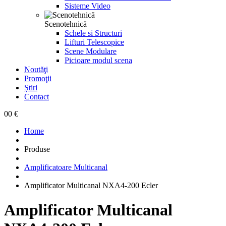
Sisteme Video
Scenotehnică
Schele si Structuri
Lifturi Telescopice
Scene Modulare
Picioare modul scena
Noutăţi
Promoţii
Știri
Contact
0
0 €
Home
Produse
Amplificatoare Multicanal
Amplificator Multicanal NXA4-200 Ecler
Amplificator Multicanal