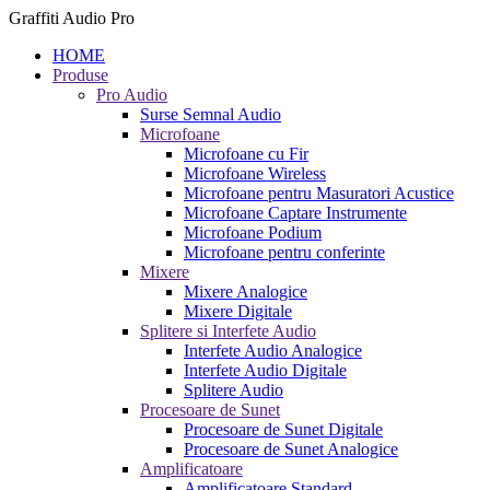
Graffiti Audio Pro
HOME
Produse
Pro Audio
Surse Semnal Audio
Microfoane
Microfoane cu Fir
Microfoane Wireless
Microfoane pentru Masuratori Acustice
Microfoane Captare Instrumente
Microfoane Podium
Microfoane pentru conferinte
Mixere
Mixere Analogice
Mixere Digitale
Splitere si Interfete Audio
Interfete Audio Analogice
Interfete Audio Digitale
Splitere Audio
Procesoare de Sunet
Procesoare de Sunet Digitale
Procesoare de Sunet Analogice
Amplificatoare
Amplificatoare Standard