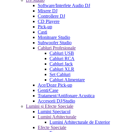
DJ/Studio
Software/Interfete Audio DJ
Mixere DJ
Controllere DJ
CD Playere
Pick-up
Casti
Monitoare Studio
Subwoofer Studio
Cabluri Profesionale
Cabluri USB
Cabluri RCA
Cabluri Jack
Cabluri XLR
Set Cabluri
Cabluri Alimentare
Ace/Doze Pick-up
Genti/Case
Tratament/Antifonare Acustica
Accesorii DJ/Studio
Lumini și Efecte Speciale
Lumini Spectacol
Lumini Arhitecturale
Lumini Arhitecturale de Exterior
Efecte Speciale