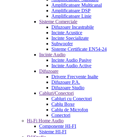
Amplificatoare Multicanal
Amplificatoare DSP
Amplificatoare Linie
Sisteme Comerciale
Difuzoare Incastrabile
Incinte Acustice
Incinte Specializate
Subwoofer
Sisteme Certificate EN54-24
Incinte Audio
Incinte Audio Pasive
Incinte Audio Active
Difuzoare
Drivere Frecvente Inalte
Difuzoare P.A.
Difuzoare Studio
Cabluri/Conectori
Cabluri cu Conectori
Cablu Boxe
Cablu de Microfon
Conectori
Hi-Fi Home Audio
Componente HI-FI
Sisteme HI-FI