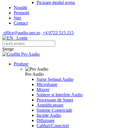
Picioare modul scena
Noutăţi
Promoţii
Știri
Contact
office@audio-pro.ro
+4 0722 515 215
Login
Şterge
Produse
Pro Audio
Surse Semnal Audio
Microfoane
Mixere
Splitere si Interfete Audio
Procesoare de Sunet
Amplificatoare
Sisteme Comerciale
Incinte Audio
Difuzoare
Cabluri/Conectori