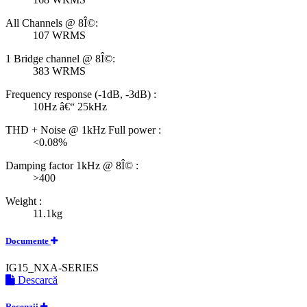
All Channels @ 8Î©:
107 WRMS
1 Bridge channel @ 8Î©:
383 WRMS
Frequency response (-1dB, -3dB) :
10Hz â€“ 25kHz
THD + Noise @ 1kHz Full power :
<0.08%
Damping factor 1kHz @ 8Î© :
>400
Weight :
11.1kg
Documente
IG15_NXA-SERIES
Descarcă
Recenzii