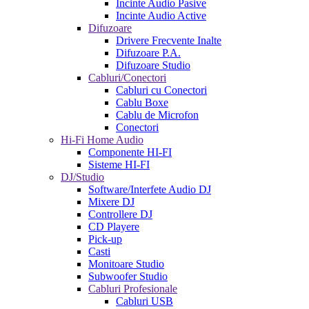
Incinte Audio Pasive
Incinte Audio Active
Difuzoare
Drivere Frecvente Inalte
Difuzoare P.A.
Difuzoare Studio
Cabluri/Conectori
Cabluri cu Conectori
Cablu Boxe
Cablu de Microfon
Conectori
Hi-Fi Home Audio
Componente HI-FI
Sisteme HI-FI
DJ/Studio
Software/Interfete Audio DJ
Mixere DJ
Controllere DJ
CD Playere
Pick-up
Casti
Monitoare Studio
Subwoofer Studio
Cabluri Profesionale
Cabluri USB