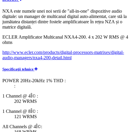
NXA este numele unei noi serii de "all-in-one" dispozitive audio
digitale: un manager de multicanal digital auto-alimentat, care stă la
jumătatea distanței dintre fostele amplificatoare în rețea NZA și o
matrice digitală.
ECLER Amplificator Multicanal NXA4-200. 4 x 202 W RMS @ 4
ohms
http://www.ecler.com/products/digital-processors-matrixes/digital-
audio-managers/nxa4-200-detail.html
Specificaţii tehnice
POWER 20Hz-20kHz 1% THD :
:
1 Channel @ 4Î© :
202 WRMS
1 Channel @ 8Î© :
121 WRMS
All Channels @ 4Î©:
168 WRMS