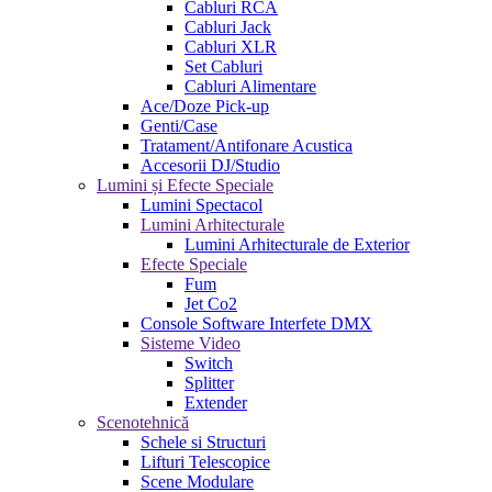
Cabluri RCA
Cabluri Jack
Cabluri XLR
Set Cabluri
Cabluri Alimentare
Ace/Doze Pick-up
Genti/Case
Tratament/Antifonare Acustica
Accesorii DJ/Studio
Lumini și Efecte Speciale
Lumini Spectacol
Lumini Arhitecturale
Lumini Arhitecturale de Exterior
Efecte Speciale
Fum
Jet Co2
Console Software Interfete DMX
Sisteme Video
Switch
Splitter
Extender
Scenotehnică
Schele si Structuri
Lifturi Telescopice
Scene Modulare