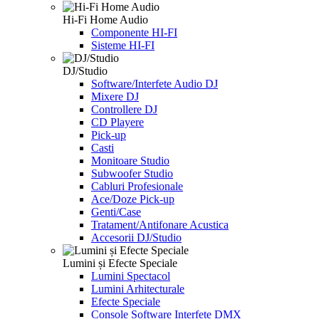
Hi-Fi Home Audio
Componente HI-FI
Sisteme HI-FI
DJ/Studio
Software/Interfete Audio DJ
Mixere DJ
Controllere DJ
CD Playere
Pick-up
Casti
Monitoare Studio
Subwoofer Studio
Cabluri Profesionale
Ace/Doze Pick-up
Genti/Case
Tratament/Antifonare Acustica
Accesorii DJ/Studio
Lumini și Efecte Speciale
Lumini Spectacol
Lumini Arhitecturale
Efecte Speciale
Console Software Interfete DMX