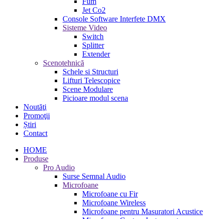
Fum
Jet Co2
Console Software Interfete DMX
Sisteme Video
Switch
Splitter
Extender
Scenotehnică
Schele si Structuri
Lifturi Telescopice
Scene Modulare
Picioare modul scena
Noutăţi
Promoţii
Știri
Contact
HOME
Produse
Pro Audio
Surse Semnal Audio
Microfoane
Microfoane cu Fir
Microfoane Wireless
Microfoane pentru Masuratori Acustice