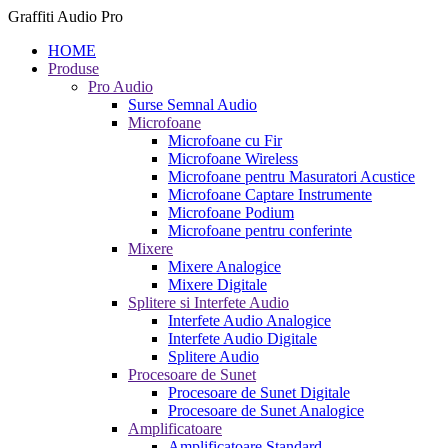
Graffiti Audio Pro
HOME
Produse
Pro Audio
Surse Semnal Audio
Microfoane
Microfoane cu Fir
Microfoane Wireless
Microfoane pentru Masuratori Acustice
Microfoane Captare Instrumente
Microfoane Podium
Microfoane pentru conferinte
Mixere
Mixere Analogice
Mixere Digitale
Splitere si Interfete Audio
Interfete Audio Analogice
Interfete Audio Digitale
Splitere Audio
Procesoare de Sunet
Procesoare de Sunet Digitale
Procesoare de Sunet Analogice
Amplificatoare
Amplificatoare Standard