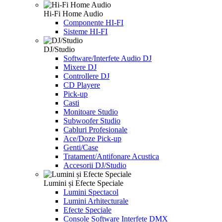
Hi-Fi Home Audio
Componente HI-FI
Sisteme HI-FI
DJ/Studio
Software/Interfete Audio DJ
Mixere DJ
Controllere DJ
CD Playere
Pick-up
Casti
Monitoare Studio
Subwoofer Studio
Cabluri Profesionale
Ace/Doze Pick-up
Genti/Case
Tratament/Antifonare Acustica
Accesorii DJ/Studio
Lumini și Efecte Speciale
Lumini Spectacol
Lumini Arhitecturale
Efecte Speciale
Console Software Interfete DMX