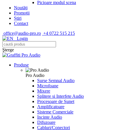
Picioare modul scena
Noutăţi
Promoţii
Știri
Contact
office@audio-pro.ro
+4 0722 515 215
Login
Şterge
Produse
Pro Audio
Surse Semnal Audio
Microfoane
Mixere
Splitere si Interfete Audio
Procesoare de Sunet
Amplificatoare
Sisteme Comerciale
Incinte Audio
Difuzoare
Cabluri/Conectori