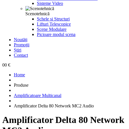
Sisteme Video
Scenotehnică
Schele si Structuri
Lifturi Telescopice
Scene Modulare
Picioare modul scena
Noutăţi
Promoţii
Știri
Contact
0
0 €
Home
Produse
Amplificatoare Multicanal
Amplificator Delta 80 Network MC2 Audio
Amplificator Delta 80 Network