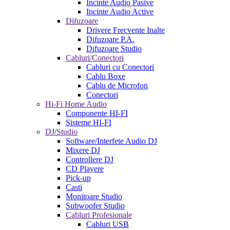
Incinte Audio Pasive
Incinte Audio Active
Difuzoare
Drivere Frecvente Inalte
Difuzoare P.A.
Difuzoare Studio
Cabluri/Conectori
Cabluri cu Conectori
Cablu Boxe
Cablu de Microfon
Conectori
Hi-Fi Home Audio
Componente HI-FI
Sisteme HI-FI
DJ/Studio
Software/Interfete Audio DJ
Mixere DJ
Controllere DJ
CD Playere
Pick-up
Casti
Monitoare Studio
Subwoofer Studio
Cabluri Profesionale
Cabluri USB