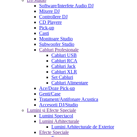
DJ/Studio
Software/Interfete Audio DJ
Mixere DJ
Controllere DJ
CD Playere
Pick-up
Casti
Monitoare Studio
Subwoofer Studio
Cabluri Profesionale
Cabluri USB
Cabluri RCA
Cabluri Jack
Cabluri XLR
Set Cabluri
Cabluri Alimentare
Ace/Doze Pick-up
Genti/Case
Tratament/Antifonare Acustica
Accesorii DJ/Studio
Lumini și Efecte Speciale
Lumini Spectacol
Lumini Arhitecturale
Lumini Arhitecturale de Exterior
Efecte Speciale