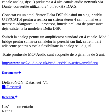
canale analog si(sau) preluarea a 4 alte canale audio network via
Dante, convertite utilizand 24 bit 96kHz DACs.
Conectat cu un amplificator Delta DSP folosind un singur cablu
UTP(CAT5) pentru a realiza un sistem stereo 4 cai, nu mai este
necesara adaugarea unui procesor, functie preluata de procesarea
deja existenta la modelele Delta DSP.
Switch la analog pentru un amplificator standard cu 4 canale. Modul
bridge pentru sumarea canalelor in perechi sau link catre intrari
adiacente pentru o totala flexibilitate in analog sau digital.
Toate produsele MC² Audio sunt acoperite de o garantie de 5 ani.
http://www.mc2-audio.co.uk/products/delta-series-amplifiers/
Documente
Delta80NON_Datasheet_V1
Descarcă
Recenzii
Lasă un comentariu
Rating