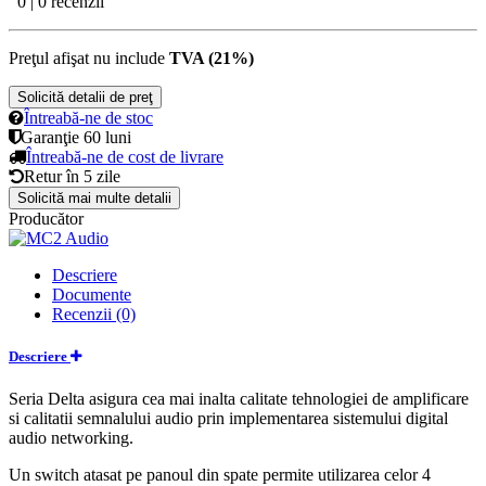
0 | 0 recenzii
Preţul afişat nu include
TVA (21%)
Solicită detalii de preţ
Întreabă-ne de stoc
Garanţie
60 luni
Întreabă-ne de cost de livrare
Retur în
5 zile
Solicită mai multe detalii
Producător
Descriere
Documente
Recenzii (0)
Descriere
Seria Delta asigura cea mai inalta calitate tehnologiei de amplificare
si calitatii semnalului audio prin implementarea sistemului digital
audio networking.
Un switch atasat pe panoul din spate permite utilizarea celor 4