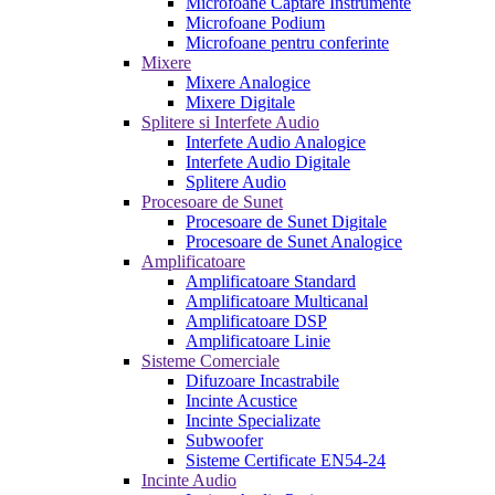
Microfoane Captare Instrumente
Microfoane Podium
Microfoane pentru conferinte
Mixere
Mixere Analogice
Mixere Digitale
Splitere si Interfete Audio
Interfete Audio Analogice
Interfete Audio Digitale
Splitere Audio
Procesoare de Sunet
Procesoare de Sunet Digitale
Procesoare de Sunet Analogice
Amplificatoare
Amplificatoare Standard
Amplificatoare Multicanal
Amplificatoare DSP
Amplificatoare Linie
Sisteme Comerciale
Difuzoare Incastrabile
Incinte Acustice
Incinte Specializate
Subwoofer
Sisteme Certificate EN54-24
Incinte Audio