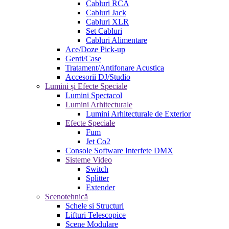
Cabluri RCA
Cabluri Jack
Cabluri XLR
Set Cabluri
Cabluri Alimentare
Ace/Doze Pick-up
Genti/Case
Tratament/Antifonare Acustica
Accesorii DJ/Studio
Lumini și Efecte Speciale
Lumini Spectacol
Lumini Arhitecturale
Lumini Arhitecturale de Exterior
Efecte Speciale
Fum
Jet Co2
Console Software Interfete DMX
Sisteme Video
Switch
Splitter
Extender
Scenotehnică
Schele si Structuri
Lifturi Telescopice
Scene Modulare