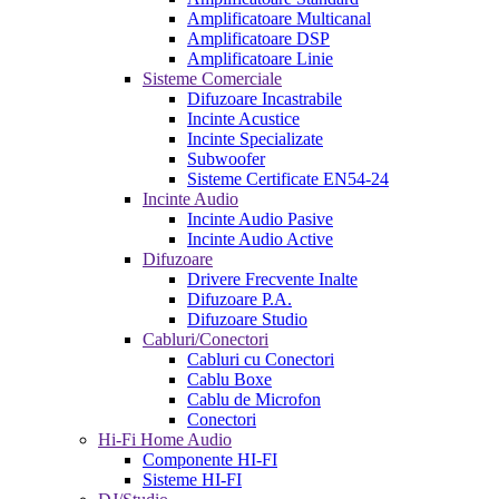
Amplificatoare Multicanal
Amplificatoare DSP
Amplificatoare Linie
Sisteme Comerciale
Difuzoare Incastrabile
Incinte Acustice
Incinte Specializate
Subwoofer
Sisteme Certificate EN54-24
Incinte Audio
Incinte Audio Pasive
Incinte Audio Active
Difuzoare
Drivere Frecvente Inalte
Difuzoare P.A.
Difuzoare Studio
Cabluri/Conectori
Cabluri cu Conectori
Cablu Boxe
Cablu de Microfon
Conectori
Hi-Fi Home Audio
Componente HI-FI
Sisteme HI-FI