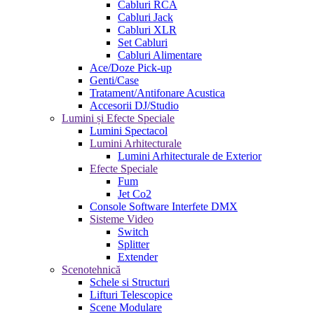
Cabluri RCA
Cabluri Jack
Cabluri XLR
Set Cabluri
Cabluri Alimentare
Ace/Doze Pick-up
Genti/Case
Tratament/Antifonare Acustica
Accesorii DJ/Studio
Lumini și Efecte Speciale
Lumini Spectacol
Lumini Arhitecturale
Lumini Arhitecturale de Exterior
Efecte Speciale
Fum
Jet Co2
Console Software Interfete DMX
Sisteme Video
Switch
Splitter
Extender
Scenotehnică
Schele si Structuri
Lifturi Telescopice
Scene Modulare