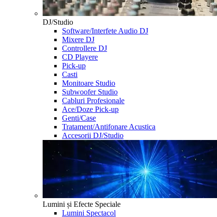
DJ/Studio
Software/Interfete Audio DJ
Mixere DJ
Controllere DJ
CD Playere
Pick-up
Casti
Monitoare Studio
Subwoofer Studio
Cabluri Profesionale
Ace/Doze Pick-up
Genti/Case
Tratament/Antifonare Acustica
Accesorii DJ/Studio
Lumini și Efecte Speciale
Lumini Spectacol