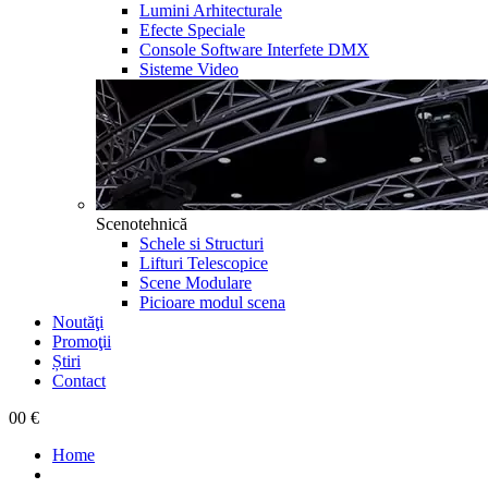
Lumini Arhitecturale
Efecte Speciale
Console Software Interfete DMX
Sisteme Video
Scenotehnică
Schele si Structuri
Lifturi Telescopice
Scene Modulare
Picioare modul scena
Noutăţi
Promoţii
Știri
Contact
0
0 €
Home