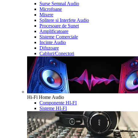
Surse Semnal Audio
Microfoane
Mixere
Splitere si Interfete Audio
Procesoare de Sunet
Amplificatoare
Sisteme Comerciale
Incinte Audio
Difuzoare
Cabluri/Conectori
Hi-Fi Home Audio
Componente HI-FI
Sisteme HI-FI