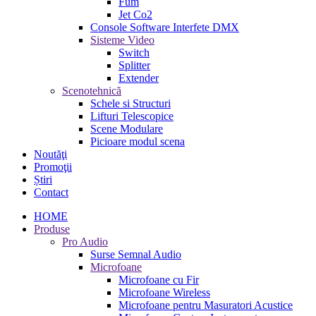
Fum
Jet Co2
Console Software Interfete DMX
Sisteme Video
Switch
Splitter
Extender
Scenotehnică
Schele si Structuri
Lifturi Telescopice
Scene Modulare
Picioare modul scena
Noutăţi
Promoţii
Știri
Contact
HOME
Produse
Pro Audio
Surse Semnal Audio
Microfoane
Microfoane cu Fir
Microfoane Wireless
Microfoane pentru Masuratori Acustice