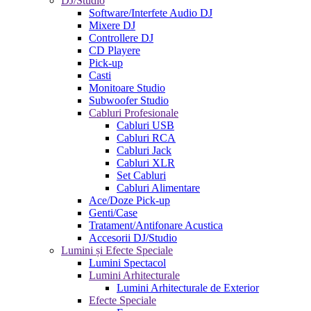
DJ/Studio
Software/Interfete Audio DJ
Mixere DJ
Controllere DJ
CD Playere
Pick-up
Casti
Monitoare Studio
Subwoofer Studio
Cabluri Profesionale
Cabluri USB
Cabluri RCA
Cabluri Jack
Cabluri XLR
Set Cabluri
Cabluri Alimentare
Ace/Doze Pick-up
Genti/Case
Tratament/Antifonare Acustica
Accesorii DJ/Studio
Lumini și Efecte Speciale
Lumini Spectacol
Lumini Arhitecturale
Lumini Arhitecturale de Exterior
Efecte Speciale