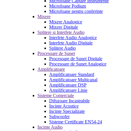
Microfoane Captare Instrumente
Microfoane Podium
Microfoane pentru conferinte
Mixere
Mixere Analogice
Mixere Digitale
Splitere si Interfete Audio
Interfete Audio Analogice
Interfete Audio Digitale
Splitere Audio
Procesoare de Sunet
Procesoare de Sunet Digitale
Procesoare de Sunet Analogice
Amplificatoare
Amplificatoare Standard
Amplificatoare Multicanal
Amplificatoare DSP
Amplificatoare Linie
Sisteme Comerciale
Difuzoare Incastrabile
Incinte Acustice
Incinte Specializate
Subwoofer
Sisteme Certificate EN54-24
Incinte Audio