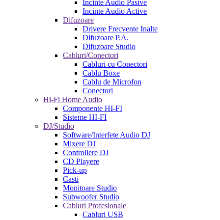
Incinte Audio Pasive
Incinte Audio Active
Difuzoare
Drivere Frecvente Inalte
Difuzoare P.A.
Difuzoare Studio
Cabluri/Conectori
Cabluri cu Conectori
Cablu Boxe
Cablu de Microfon
Conectori
Hi-Fi Home Audio
Componente HI-FI
Sisteme HI-FI
DJ/Studio
Software/Interfete Audio DJ
Mixere DJ
Controllere DJ
CD Playere
Pick-up
Casti
Monitoare Studio
Subwoofer Studio
Cabluri Profesionale
Cabluri USB