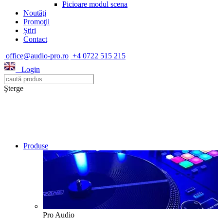
Picioare modul scena
Noutăţi
Promoţii
Știri
Contact
office@audio-pro.ro
+4 0722 515 215
Login
Şterge
Produse
Pro Audio