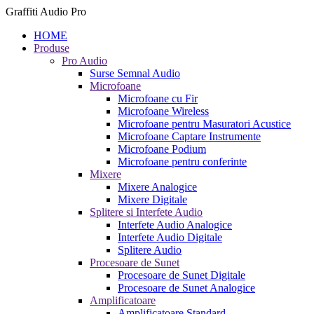
Graffiti Audio Pro
HOME
Produse
Pro Audio
Surse Semnal Audio
Microfoane
Microfoane cu Fir
Microfoane Wireless
Microfoane pentru Masuratori Acustice
Microfoane Captare Instrumente
Microfoane Podium
Microfoane pentru conferinte
Mixere
Mixere Analogice
Mixere Digitale
Splitere si Interfete Audio
Interfete Audio Analogice
Interfete Audio Digitale
Splitere Audio
Procesoare de Sunet
Procesoare de Sunet Digitale
Procesoare de Sunet Analogice
Amplificatoare
Amplificatoare Standard