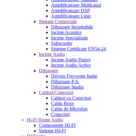
Amplificatoare Multicanal
Amplificatoare DSP
Amplificatoare Linie
Sisteme Comerciale
Difuzoare Incastrabile
Incinte Acustice
Incinte Specializate
Subwoofer
Sisteme Certificate EN54-24
Incinte Audio
Incinte Audio Pasive
Incinte Audio Active
Difuzoare
Drivere Frecvente Inalte
Difuzoare P.A.
Difuzoare Studio
Cabluri/Conectori
Cabluri cu Conectori
Cablu Boxe
Cablu de Microfon
Conectori
Hi-Fi Home Audio
Componente HI-FI
Sisteme HI-FI