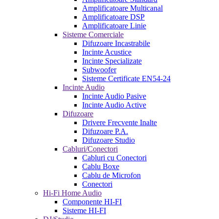
Amplificatoare Multicanal
Amplificatoare DSP
Amplificatoare Linie
Sisteme Comerciale
Difuzoare Incastrabile
Incinte Acustice
Incinte Specializate
Subwoofer
Sisteme Certificate EN54-24
Incinte Audio
Incinte Audio Pasive
Incinte Audio Active
Difuzoare
Drivere Frecvente Inalte
Difuzoare P.A.
Difuzoare Studio
Cabluri/Conectori
Cabluri cu Conectori
Cablu Boxe
Cablu de Microfon
Conectori
Hi-Fi Home Audio
Componente HI-FI
Sisteme HI-FI