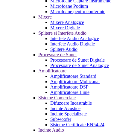
Microfoane Captare Instrumente
Microfoane Podium
Microfoane pentru conferinte
Mixere
Mixere Analogice
Mixere Digitale
Splitere si Interfete Audio
Interfete Audio Analogice
Interfete Audio Digitale
Splitere Audio
Procesoare de Sunet
Procesoare de Sunet Digitale
Procesoare de Sunet Analogice
Amplificatoare
Amplificatoare Standard
Amplificatoare Multicanal
Amplificatoare DSP
Amplificatoare Linie
Sisteme Comerciale
Difuzoare Incastrabile
Incinte Acustice
Incinte Specializate
Subwoofer
Sisteme Certificate EN54-24
Incinte Audio