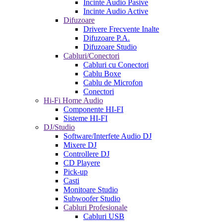
Incinte Audio Pasive
Incinte Audio Active
Difuzoare
Drivere Frecvente Inalte
Difuzoare P.A.
Difuzoare Studio
Cabluri/Conectori
Cabluri cu Conectori
Cablu Boxe
Cablu de Microfon
Conectori
Hi-Fi Home Audio
Componente HI-FI
Sisteme HI-FI
DJ/Studio
Software/Interfete Audio DJ
Mixere DJ
Controllere DJ
CD Playere
Pick-up
Casti
Monitoare Studio
Subwoofer Studio
Cabluri Profesionale
Cabluri USB