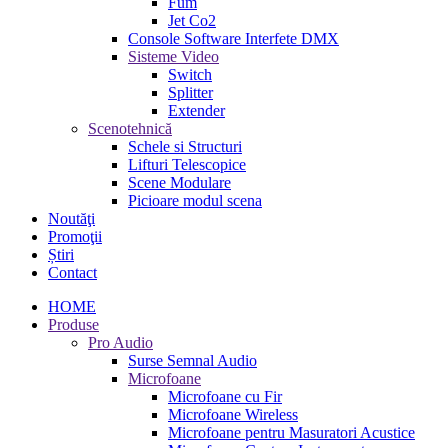
Fum
Jet Co2
Console Software Interfete DMX
Sisteme Video
Switch
Splitter
Extender
Scenotehnică
Schele si Structuri
Lifturi Telescopice
Scene Modulare
Picioare modul scena
Noutăţi
Promoţii
Știri
Contact
HOME
Produse
Pro Audio
Surse Semnal Audio
Microfoane
Microfoane cu Fir
Microfoane Wireless
Microfoane pentru Masuratori Acustice