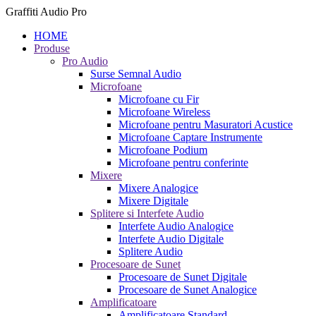
Graffiti Audio Pro
HOME
Produse
Pro Audio
Surse Semnal Audio
Microfoane
Microfoane cu Fir
Microfoane Wireless
Microfoane pentru Masuratori Acustice
Microfoane Captare Instrumente
Microfoane Podium
Microfoane pentru conferinte
Mixere
Mixere Analogice
Mixere Digitale
Splitere si Interfete Audio
Interfete Audio Analogice
Interfete Audio Digitale
Splitere Audio
Procesoare de Sunet
Procesoare de Sunet Digitale
Procesoare de Sunet Analogice
Amplificatoare
Amplificatoare Standard