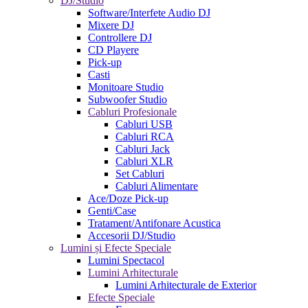
DJ/Studio
Software/Interfete Audio DJ
Mixere DJ
Controllere DJ
CD Playere
Pick-up
Casti
Monitoare Studio
Subwoofer Studio
Cabluri Profesionale
Cabluri USB
Cabluri RCA
Cabluri Jack
Cabluri XLR
Set Cabluri
Cabluri Alimentare
Ace/Doze Pick-up
Genti/Case
Tratament/Antifonare Acustica
Accesorii DJ/Studio
Lumini și Efecte Speciale
Lumini Spectacol
Lumini Arhitecturale
Lumini Arhitecturale de Exterior
Efecte Speciale