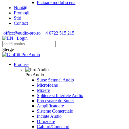
Picioare modul scena
Noutăţi
Promoţii
Știri
Contact
office@audio-pro.ro
+4 0722 515 215
Login
Şterge
Produse
Pro Audio
Surse Semnal Audio
Microfoane
Mixere
Splitere si Interfete Audio
Procesoare de Sunet
Amplificatoare
Sisteme Comerciale
Incinte Audio
Difuzoare
Cabluri/Conectori