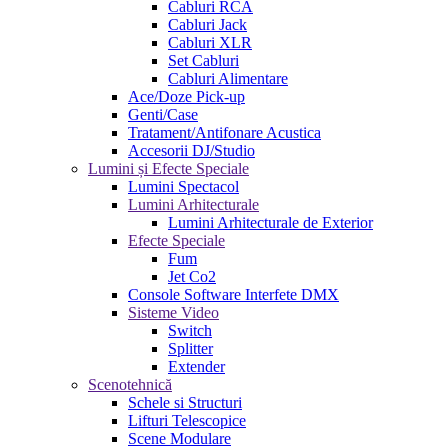
Cabluri RCA
Cabluri Jack
Cabluri XLR
Set Cabluri
Cabluri Alimentare
Ace/Doze Pick-up
Genti/Case
Tratament/Antifonare Acustica
Accesorii DJ/Studio
Lumini și Efecte Speciale
Lumini Spectacol
Lumini Arhitecturale
Lumini Arhitecturale de Exterior
Efecte Speciale
Fum
Jet Co2
Console Software Interfete DMX
Sisteme Video
Switch
Splitter
Extender
Scenotehnică
Schele si Structuri
Lifturi Telescopice
Scene Modulare