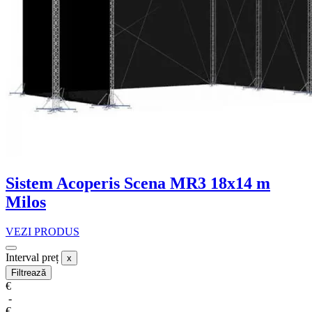
Sistem Acoperis Scena MR3 18x14 m
Milos
VEZI PRODUS
Interval preț
x
Filtrează
€
-
€