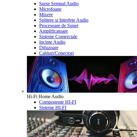
Surse Semnal Audio
Microfoane
Mixere
Splitere si Interfete Audio
Procesoare de Sunet
Amplificatoare
Sisteme Comerciale
Incinte Audio
Difuzoare
Cabluri/Conectori
Hi-Fi Home Audio
Componente HI-FI
Sisteme HI-FI