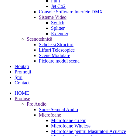
Fum
Jet Co2
Console Software Interfete DMX
Sisteme Video
Switch
Splitter
Extender
Scenotehnică
Schele si Structuri
Lifturi Telescopice
Scene Modulare
Picioare modul scena
Noutăţi
Promoţii
Știri
Contact
HOME
Produse
Pro Audio
Surse Semnal Audio
Microfoane
Microfoane cu Fir
Microfoane Wireless
Microfoane pentru Masuratori Acustice