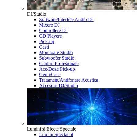
DJ/Studio
Software/Interfete Audio DJ
Mixere DJ
Controllere DJ
CD Playere
Pick-up
Casti
Monitoare Studio
Subwoofer Studio
Cabluri Profesionale
Ace/Doze Pick-up
Genti/Case
Tratament/Antifonare Acustica
Accesorii DJ/Studio
Lumini și Efecte Speciale
Lumini Spectacol