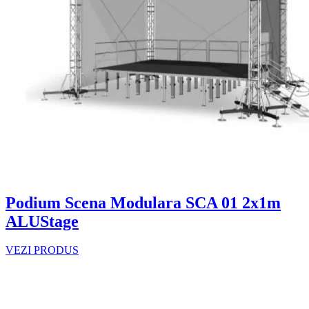
Podium Scena Modulara SCA 01 2x1m
ALUStage
VEZI PRODUS