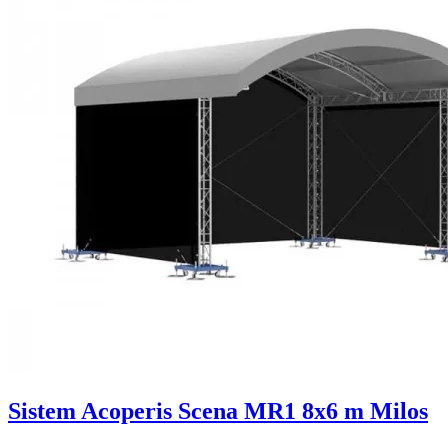
Sistem Acoperis Scena MR1 8x6 m Milos