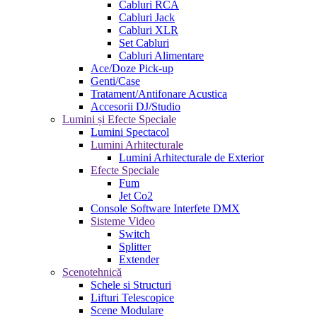
Cabluri RCA
Cabluri Jack
Cabluri XLR
Set Cabluri
Cabluri Alimentare
Ace/Doze Pick-up
Genti/Case
Tratament/Antifonare Acustica
Accesorii DJ/Studio
Lumini și Efecte Speciale
Lumini Spectacol
Lumini Arhitecturale
Lumini Arhitecturale de Exterior
Efecte Speciale
Fum
Jet Co2
Console Software Interfete DMX
Sisteme Video
Switch
Splitter
Extender
Scenotehnică
Schele si Structuri
Lifturi Telescopice
Scene Modulare