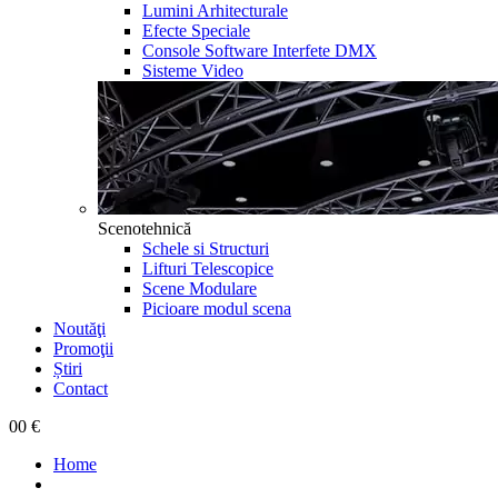
Lumini Arhitecturale
Efecte Speciale
Console Software Interfete DMX
Sisteme Video
Scenotehnică
Schele si Structuri
Lifturi Telescopice
Scene Modulare
Picioare modul scena
Noutăţi
Promoţii
Știri
Contact
0
0 €
Home