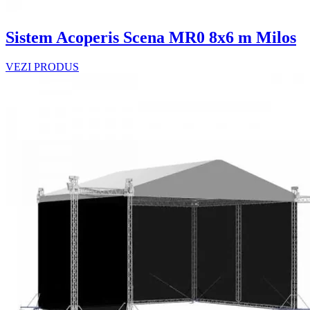
Sistem Acoperis Scena MR0 8x6 m Milos
VEZI PRODUS