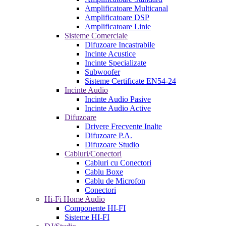
Amplificatoare Multicanal
Amplificatoare DSP
Amplificatoare Linie
Sisteme Comerciale
Difuzoare Incastrabile
Incinte Acustice
Incinte Specializate
Subwoofer
Sisteme Certificate EN54-24
Incinte Audio
Incinte Audio Pasive
Incinte Audio Active
Difuzoare
Drivere Frecvente Inalte
Difuzoare P.A.
Difuzoare Studio
Cabluri/Conectori
Cabluri cu Conectori
Cablu Boxe
Cablu de Microfon
Conectori
Hi-Fi Home Audio
Componente HI-FI
Sisteme HI-FI