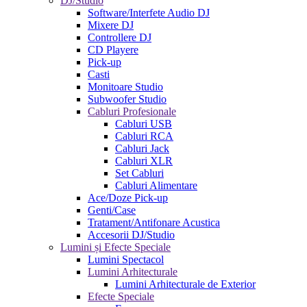
DJ/Studio
Software/Interfete Audio DJ
Mixere DJ
Controllere DJ
CD Playere
Pick-up
Casti
Monitoare Studio
Subwoofer Studio
Cabluri Profesionale
Cabluri USB
Cabluri RCA
Cabluri Jack
Cabluri XLR
Set Cabluri
Cabluri Alimentare
Ace/Doze Pick-up
Genti/Case
Tratament/Antifonare Acustica
Accesorii DJ/Studio
Lumini și Efecte Speciale
Lumini Spectacol
Lumini Arhitecturale
Lumini Arhitecturale de Exterior
Efecte Speciale