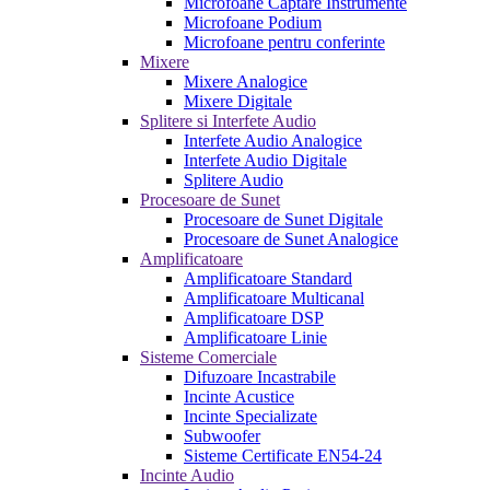
Microfoane Captare Instrumente
Microfoane Podium
Microfoane pentru conferinte
Mixere
Mixere Analogice
Mixere Digitale
Splitere si Interfete Audio
Interfete Audio Analogice
Interfete Audio Digitale
Splitere Audio
Procesoare de Sunet
Procesoare de Sunet Digitale
Procesoare de Sunet Analogice
Amplificatoare
Amplificatoare Standard
Amplificatoare Multicanal
Amplificatoare DSP
Amplificatoare Linie
Sisteme Comerciale
Difuzoare Incastrabile
Incinte Acustice
Incinte Specializate
Subwoofer
Sisteme Certificate EN54-24
Incinte Audio