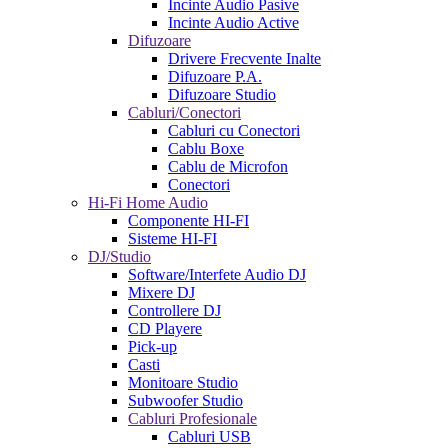
Incinte Audio Pasive
Incinte Audio Active
Difuzoare
Drivere Frecvente Inalte
Difuzoare P.A.
Difuzoare Studio
Cabluri/Conectori
Cabluri cu Conectori
Cablu Boxe
Cablu de Microfon
Conectori
Hi-Fi Home Audio
Componente HI-FI
Sisteme HI-FI
DJ/Studio
Software/Interfete Audio DJ
Mixere DJ
Controllere DJ
CD Playere
Pick-up
Casti
Monitoare Studio
Subwoofer Studio
Cabluri Profesionale
Cabluri USB