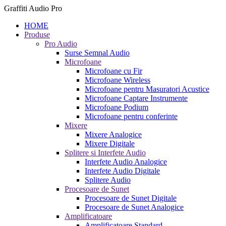
Graffiti Audio Pro
HOME
Produse
Pro Audio
Surse Semnal Audio
Microfoane
Microfoane cu Fir
Microfoane Wireless
Microfoane pentru Masuratori Acustice
Microfoane Captare Instrumente
Microfoane Podium
Microfoane pentru conferinte
Mixere
Mixere Analogice
Mixere Digitale
Splitere si Interfete Audio
Interfete Audio Analogice
Interfete Audio Digitale
Splitere Audio
Procesoare de Sunet
Procesoare de Sunet Digitale
Procesoare de Sunet Analogice
Amplificatoare
Amplificatoare Standard