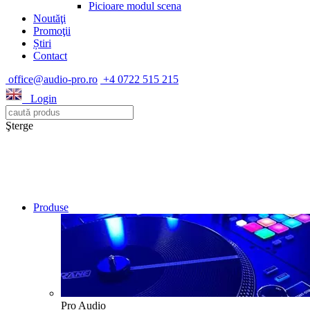
Picioare modul scena
Noutăţi
Promoţii
Știri
Contact
office@audio-pro.ro
+4 0722 515 215
Login
Şterge
Produse
Pro Audio