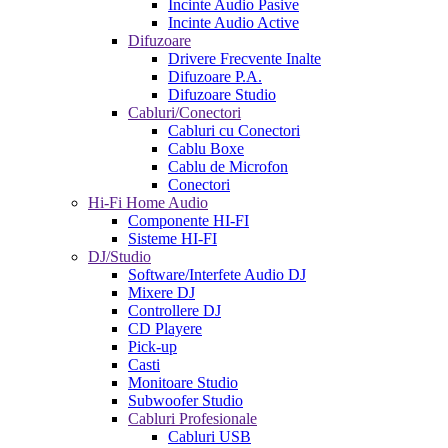
Incinte Audio Pasive
Incinte Audio Active
Difuzoare
Drivere Frecvente Inalte
Difuzoare P.A.
Difuzoare Studio
Cabluri/Conectori
Cabluri cu Conectori
Cablu Boxe
Cablu de Microfon
Conectori
Hi-Fi Home Audio
Componente HI-FI
Sisteme HI-FI
DJ/Studio
Software/Interfete Audio DJ
Mixere DJ
Controllere DJ
CD Playere
Pick-up
Casti
Monitoare Studio
Subwoofer Studio
Cabluri Profesionale
Cabluri USB