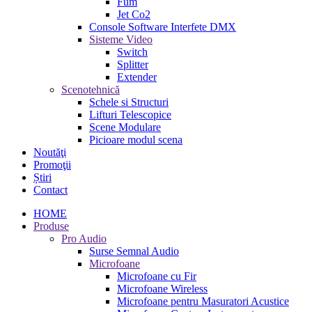
Fum
Jet Co2
Console Software Interfete DMX
Sisteme Video
Switch
Splitter
Extender
Scenotehnică
Schele si Structuri
Lifturi Telescopice
Scene Modulare
Picioare modul scena
Noutăţi
Promoţii
Știri
Contact
HOME
Produse
Pro Audio
Surse Semnal Audio
Microfoane
Microfoane cu Fir
Microfoane Wireless
Microfoane pentru Masuratori Acustice