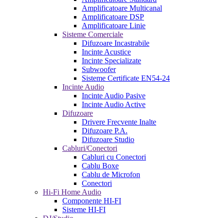
Amplificatoare Multicanal
Amplificatoare DSP
Amplificatoare Linie
Sisteme Comerciale
Difuzoare Incastrabile
Incinte Acustice
Incinte Specializate
Subwoofer
Sisteme Certificate EN54-24
Incinte Audio
Incinte Audio Pasive
Incinte Audio Active
Difuzoare
Drivere Frecvente Inalte
Difuzoare P.A.
Difuzoare Studio
Cabluri/Conectori
Cabluri cu Conectori
Cablu Boxe
Cablu de Microfon
Conectori
Hi-Fi Home Audio
Componente HI-FI
Sisteme HI-FI