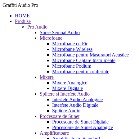
Graffiti Audio Pro
HOME
Produse
Pro Audio
Surse Semnal Audio
Microfoane
Microfoane cu Fir
Microfoane Wireless
Microfoane pentru Masuratori Acustice
Microfoane Captare Instrumente
Microfoane Podium
Microfoane pentru conferinte
Mixere
Mixere Analogice
Mixere Digitale
Splitere si Interfete Audio
Interfete Audio Analogice
Interfete Audio Digitale
Splitere Audio
Procesoare de Sunet
Procesoare de Sunet Digitale
Procesoare de Sunet Analogice
Amplificatoare
Amplificatoare Standard