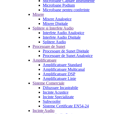
Microfoane Captare Instrumente
Microfoane Podium
Microfoane pentru conferinte
Mixere
Mixere Analogice
Mixere Digitale
Splitere si Interfete Audio
Interfete Audio Analogice
Interfete Audio Digitale
Splitere Audio
Procesoare de Sunet
Procesoare de Sunet Digitale
Procesoare de Sunet Analogice
Amplificatoare
Amplificatoare Standard
Amplificatoare Multicanal
Amplificatoare DSP
Amplificatoare Linie
Sisteme Comerciale
Difuzoare Incastrabile
Incinte Acustice
Incinte Specializate
Subwoofer
Sisteme Certificate EN54-24
Incinte Audio