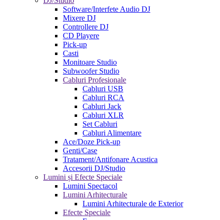
DJ/Studio
Software/Interfete Audio DJ
Mixere DJ
Controllere DJ
CD Playere
Pick-up
Casti
Monitoare Studio
Subwoofer Studio
Cabluri Profesionale
Cabluri USB
Cabluri RCA
Cabluri Jack
Cabluri XLR
Set Cabluri
Cabluri Alimentare
Ace/Doze Pick-up
Genti/Case
Tratament/Antifonare Acustica
Accesorii DJ/Studio
Lumini și Efecte Speciale
Lumini Spectacol
Lumini Arhitecturale
Lumini Arhitecturale de Exterior
Efecte Speciale