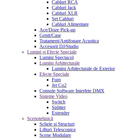
Cabluri RCA
Cabluri Jack
Cabluri XLR
Set Cabluri
Cabluri Alimentare
Ace/Doze Pick-up
Genti/Case
Tratament/Antifonare Acustica
Accesorii DJ/Studio
Lumini și Efecte Speciale
Lumini Spectacol
Lumini Arhitecturale
Lumini Arhitecturale de Exterior
Efecte Speciale
Fum
Jet Co2
Console Software Interfete DMX
Sisteme Video
Switch
Splitter
Extender
Scenotehnică
Schele si Structuri
Lifturi Telescopice
Scene Modulare