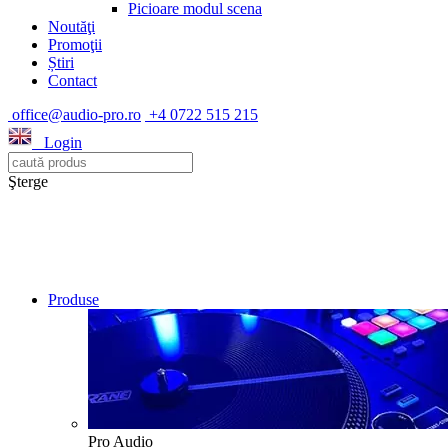
Picioare modul scena
Noutăţi
Promoţii
Știri
Contact
office@audio-pro.ro
+4 0722 515 215
Login
Şterge
Produse
Pro Audio